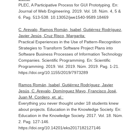
PLEC, A Participative Process for GUI Prototyping.
En:
Journal of Web Engineering
. 2019. Vol. 18. Núm. 4, 5 &
6. Pag. 513-538. 10.13052/jwe1540-9589.18469
C. Arevalo, Ramos Román, Isabel, Gutiérrez Rodríguez,
Javier Jesús, Cruz Risco, Margarita:
Practical Experiences in the Use of Pattern-Recognition
Strategies to Transform Software Project Plans into
Software Business Processes of Information Technology
Companies. Scientific Programming.
En: Scientific
Programming
. 2019. Vol. 2019. Núm. 2019. Pag. 1-21.
https://doi.org/10.1155/2019/7973289
Ramos Román, Isabel, Gutiérrez Rodríguez, Javier
Jesús, C. Arevalo, Domínguez Mayo, Francisco José,
Juan M. Cordero, et. al.:
Everything you never thought under 18 students knew
about projects. Education in the Knowledge Society.
En:
Education in the Knowledge Society
. 2017. Vol. 18. Núm.
2. Pag. 127-146.
https://doi.org/10.14201/eks2017182127146