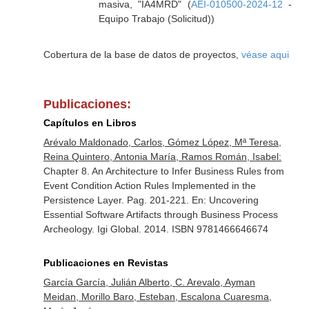
masiva, "IA4MRD" (
AEI-010500-2024-12
-
Equipo Trabajo (Solicitud))
Cobertura de la base de datos de proyectos,
véase aqui
Publicaciones:
Capítulos en Libros
Arévalo Maldonado, Carlos, Gómez López, Mª Teresa,
Reina Quintero, Antonia María, Ramos Román, Isabel:
Chapter 8. An Architecture to Infer Business Rules from
Event Condition Action Rules Implemented in the
Persistence Layer. Pag. 201-221.
En: Uncovering
Essential Software Artifacts through Business Process
Archeology
. Igi Global. 2014. ISBN 9781466646674
Publicaciones en Revistas
García García, Julián Alberto, C. Arevalo, Ayman
Meidan, Morillo Baro, Esteban, Escalona Cuaresma,