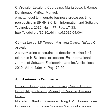
C. Arevalo, Escalona Cuaresma, María José, I. Ramos,
Domínguez Muñoz, Manuel:
A metamodel to integrate business processes time
perspective in BPMN 2.0.
En: Information and Software
Technology
. 2016. Núm. 77. Pag. 17-33.
http://dx.doi.org/10.1016/j.infsof.2016.05.004
Gómez López, Mª Teresa, Martínez Gasca, Rafael, C.
Arevalo:
A survey using constraints to decision-making for fault
tolerance in Business processes.
En: International
Journal of Software Engineering and Its Applications
.
2010. Vol. 4. Núm. 4. Pag. 79-92
Aportaciones a Congresos
Gutiérrez Rodríguez, Javier Jesús, Ramos Román,
Isabel, Mejías Risoto, Manuel, C. Arevalo, Lizcano,
David:
Modelling Gherkin Scenarios Using UML. Ponencia en
Congreso. Information Systems Methodologies and