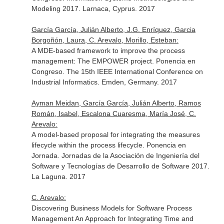
Modeling 2017. Larnaca, Cyprus. 2017
García García, Julián Alberto, J.G. Enríquez, Garcia
Borgoñón, Laura, C. Arevalo, Morillo, Esteban:
A MDE-based framework to improve the process
management: The EMPOWER project. Ponencia en
Congreso. The 15th IEEE International Conference on
Industrial Informatics. Emden, Germany. 2017
Ayman Meidan, García García, Julián Alberto, Ramos
Román, Isabel, Escalona Cuaresma, María José, C.
Arevalo:
A model-based proposal for integrating the measures
lifecycle within the process lifecycle. Ponencia en
Jornada. Jornadas de la Asociación de Ingeniería del
Software y Tecnologías de Desarrollo de Software 2017.
La Laguna. 2017
C. Arevalo:
Discovering Business Models for Software Process
Management An Approach for Integrating Time and