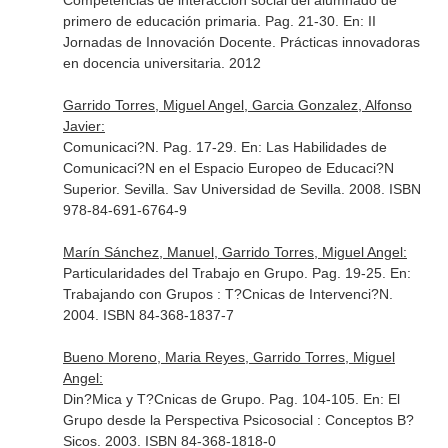
Competencias de interacción social del alumnado de
primero de educación primaria. Pag. 21-30.
En: II
Jornadas de Innovación Docente. Prácticas innovadoras
en docencia universitaria
. 2012
Garrido Torres, Miguel Angel, Garcia Gonzalez, Alfonso
Javier:
Comunicaci?N. Pag. 17-29.
En: Las Habilidades de
Comunicaci?N en el Espacio Europeo de Educaci?N
Superior
. Sevilla. Sav Universidad de Sevilla. 2008. ISBN
978-84-691-6764-9
Marín Sánchez, Manuel, Garrido Torres, Miguel Angel:
Particularidades del Trabajo en Grupo. Pag. 19-25.
En:
Trabajando con Grupos : T?Cnicas de Intervenci?N
.
2004. ISBN 84-368-1837-7
Bueno Moreno, Maria Reyes, Garrido Torres, Miguel
Angel:
Din?Mica y T?Cnicas de Grupo. Pag. 104-105.
En: El
Grupo desde la Perspectiva Psicosocial : Conceptos B?
Sicos
. 2003. ISBN 84-368-1818-0