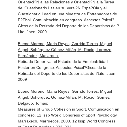
Orientaci?N a las Relaciones y Orientaci?N a la Tarea
del Cuestionario Lss en su Versi?N Espa?Ola y el
Cuestionario Lead en una Muestra de Entrenadores de
F?Tbol. Comunicación en congreso. Aspectos Psicol?
Gicos de la Retirada del Deporte de los Deportistas de ?
Lite. Jaen. 2009
Bueno Moreno, Maria Reyes, Garrido Torres, Miguel
Angel, Bohórquez Gómez-Millán, M. Rocío, Lorenzo
Fernández, Macarena:
Retirada Deportiva: el Estudio de la Empleabilidad.
Poster en Congreso. Aspectos Psicol?Gicos de la
Retirada del Deporte de los Deportistas de ?Lite. Jaen.
2009
Bueno Moreno, Maria Reyes, Garrido Torres, Miguel
Angel, Bohórquez Gómez-Millán, M. Rocío, Gomez
Delgado, Tomas:
Measures of Group Cohesion in Sport. Comunicación en
congreso. 12 Issp World Congress of Sport Psychology.
Marrakech, Marruecos. 2009. 12 Issp World Congress