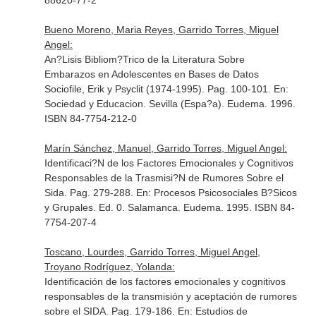
88620-77-2
Bueno Moreno, Maria Reyes, Garrido Torres, Miguel
Angel:
An?Lisis Bibliom?Trico de la Literatura Sobre
Embarazos en Adolescentes en Bases de Datos
Sociofile, Erik y Psyclit (1974-1995). Pag. 100-101.
En:
Sociedad y Educacion
. Sevilla (Espa?a). Eudema. 1996.
ISBN 84-7754-212-0
Marín Sánchez, Manuel, Garrido Torres, Miguel Angel:
Identificaci?N de los Factores Emocionales y Cognitivos
Responsables de la Trasmisi?N de Rumores Sobre el
Sida. Pag. 279-288.
En: Procesos Psicosociales B?Sicos
y Grupales
. Ed. 0. Salamanca. Eudema. 1995. ISBN 84-
7754-207-4
Toscano, Lourdes, Garrido Torres, Miguel Angel,
Troyano Rodríguez, Yolanda:
Identificación de los factores emocionales y cognitivos
responsables de la transmisión y aceptación de rumores
sobre el SIDA. Pag. 179-186.
En: Estudios de