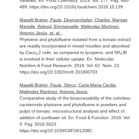
varieties.
En: Food Chemistry
. 2019. Vol. 277. Pag. 480-
489. https://doi.org/10.1016/j.foodchem.2018.10.139
Mapelli Brahm, Paula, Desmarchelier, Charles, Margier,
Marielle, Reboul, Emmanuelle, Meléndez Martínez,
Antonio Jesús, et. al.:
Phytoene and phytofluene isolated from a tomato extract
are readily incorporated in mixed micelles and absorbed
by Caco¿2 cells, as compared to lycopene, and SR¿BI
is involved in their cellular uptake.
En: Molecular
Nutrition & Food Research
. 2018. Vol. 62. Núm. 22.
https://doi.org/10.1002/mnfr.201800703
Mapelli Brahm, Paula, Stinco, Carla Maria Cecilia,
Meléndez Martínez, Antonio Jesús:
Comparative study of the bioaccessibility of the colorless
carotenoids phytoene and phytofluene in powders and
pulps of tomato: microstructural analysis and effect of
addition of sunflower oil.
En: Food & Function
. 2018. Vol.
9. Pag. 5016-5023.
https://doi.org/10.1039/C8FO01208C