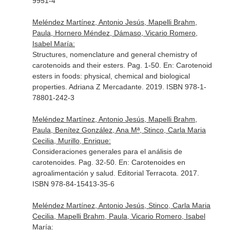
9951-4
Meléndez Martínez, Antonio Jesús, Mapelli Brahm,
Paula, Hornero Méndez, Dámaso, Vicario Romero,
Isabel María:
Structures, nomenclature and general chemistry of
carotenoids and their esters. Pag. 1-50.
En: Carotenoid
esters in foods: physical, chemical and biological
properties
. Adriana Z Mercadante. 2019. ISBN 978-1-
78801-242-3
Meléndez Martínez, Antonio Jesús, Mapelli Brahm,
Paula, Benítez González, Ana Mª, Stinco, Carla Maria
Cecilia, Murillo, Enrique:
Consideraciones generales para el análisis de
carotenoides. Pag. 32-50.
En: Carotenoides en
agroalimentación y salud
. Editorial Terracota. 2017.
ISBN 978-84-15413-35-6
Meléndez Martínez, Antonio Jesús, Stinco, Carla Maria
Cecilia, Mapelli Brahm, Paula, Vicario Romero, Isabel
María: