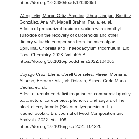
https://doi.org/10.3390/foods12030658
Wang, Min, Morón Ortiz, Ángeles, Zhou, Jianjun, Benítez
González, Ana Mª, Mapelli Brahm, Paula, et. al.:
Effects of pressurized liquid extraction with dimethyl
sulfoxide on the recovery of carotenoids and other
dietary valuable compounds from the microalgae
Spirulina, Chlorella and Phaeodactylum tricornutum.
En:
Food Chemistry
. 2023. Vol. 405 B.
https://doi.org/10.1016/j.foodchem.2022.134885
Coyago Cruz, Elena, Corell Gonzalez, Mireia, Moriana,
Alfonso, Hernanz Vila, Mª Dolores, Stinco, Carla Maria
Cecilia, et. al.:
Effect of regulated deficit irrigation on commercial quality
parameters, carotenoids, phenolics and sugars of the
black cherry tomato (Solanum lycopersicum L.)
¿Sunchocola¿.
En: Journal of Food Composition and
Analysis
. 2022. Vol. 105.
https://doi.org/10.1016/j.jfca.2021.104220