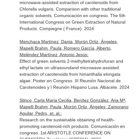
microwave-assisted extraction of carotenoids from
Chlorella vulgaris. Comparison with other traditional
organic solvents. Comunicación en congreso. The 5th
International Congress on Green Extraction of Natural
Products. Compiegne ( France). 2024
Menchaca Martínez, Dania, Morón Ortiz, Ángeles,
Mapelli Brahm, Paula, Romero García, Alberto,
Meléndez Martínez, Antonio Jesús:
Effect of green solvents 2-methyltetrahydrofuran and
ethyl lactate on ultrasoundand microwave-assisted
extraction of carotenoids from himanthalia elongata
algae. Poster en Congreso. III Reunión Nacional de
Carotenoides y I Reunión Hispano Lusa. Albacete. 2024
Stinco, Carla Maria Cecilia, Benítez González, Ana Mª,
Mapelli Brahm, Paula, Morón Ortiz, Ángeles, Zamorano
Aguilar, Pedro, et. al.:
Research on the sustainable obtaining of health-
promoting carotenoid-rich products. Comunicación en
congreso. 1st ARISTOTLE CONFERENCE ON