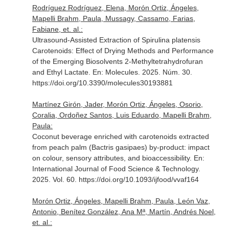
Rodríguez Rodríguez, Elena, Morón Ortiz, Ángeles,
Mapelli Brahm, Paula, Mussagy, Cassamo, Farias,
Fabiane, et. al.:
Ultrasound-Assisted Extraction of Spirulina platensis
Carotenoids: Effect of Drying Methods and Performance
of the Emerging Biosolvents 2-Methyltetrahydrofuran
and Ethyl Lactate.
En: Molecules
. 2025. Núm. 30.
https://doi.org/10.3390/molecules30193881
Martínez Girón, Jader, Morón Ortiz, Ángeles, Osorio,
Coralia, Ordoñez Santos, Luis Eduardo, Mapelli Brahm,
Paula:
Coconut beverage enriched with carotenoids extracted
from peach palm (Bactris gasipaes) by-product: impact
on colour, sensory attributes, and bioaccessibility.
En:
International Journal of Food Science & Technology
.
2025. Vol. 60. https://doi.org/10.1093/ijfood/vvaf164
Morón Ortiz, Ángeles, Mapelli Brahm, Paula, León Vaz,
Antonio, Benítez González, Ana Mª, Martín, Andrés Noel,
et. al.: