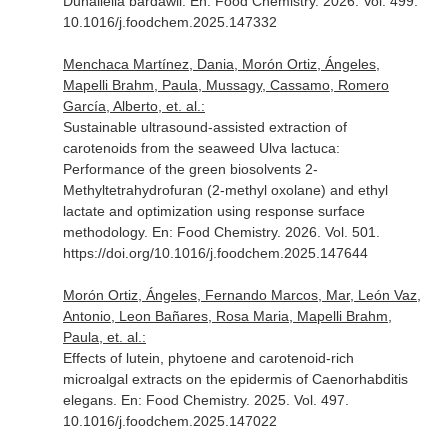
Dunaliella bardawil.
En: Food Chemistry
. 2026. Vol. 499.
10.1016/j.foodchem.2025.147332
Menchaca Martínez, Dania, Morón Ortiz, Ángeles,
Mapelli Brahm, Paula, Mussagy, Cassamo, Romero
García, Alberto, et. al.:
Sustainable ultrasound-assisted extraction of
carotenoids from the seaweed Ulva lactuca:
Performance of the green biosolvents 2-
Methyltetrahydrofuran (2-methyl oxolane) and ethyl
lactate and optimization using response surface
methodology.
En: Food Chemistry
. 2026. Vol. 501.
https://doi.org/10.1016/j.foodchem.2025.147644
Morón Ortiz, Ángeles, Fernando Marcos, Mar, León Vaz,
Antonio, Leon Bañares, Rosa Maria, Mapelli Brahm,
Paula, et. al.:
Effects of lutein, phytoene and carotenoid-rich
microalgal extracts on the epidermis of Caenorhabditis
elegans.
En: Food Chemistry
. 2025. Vol. 497.
10.1016/j.foodchem.2025.147022