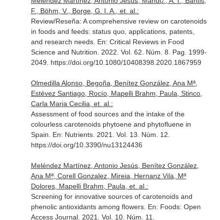
Meléndez Martínez, Antonio Jesús, Mandi¿, A. I., Bantis,
F., Böhm, V., Borge, G. I. A., et. al.:
Review/Reseña: A comprehensive review on carotenoids
in foods and feeds: status quo, applications, patents,
and research needs.
En: Critical Reviews in Food
Science and Nutrition
. 2022. Vol. 62. Núm. 8. Pag. 1999-
2049. https://doi.org/10.1080/10408398.2020.1867959
Olmedilla Alonso, Begoña, Benítez González, Ana Mª,
Estévez Santiago, Rocío, Mapelli Brahm, Paula, Stinco,
Carla Maria Cecilia, et. al.:
Assessment of food sources and the intake of the
colourless carotenoids phytoene and phytofluene in
Spain.
En: Nutrients
. 2021. Vol. 13. Núm. 12.
https://doi.org/10.3390/nu13124436
Meléndez Martínez, Antonio Jesús, Benítez González,
Ana Mª, Corell Gonzalez, Mireia, Hernanz Vila, Mª
Dolores, Mapelli Brahm, Paula, et. al.:
Screening for innovative sources of carotenoids and
phenolic antioxidants among flowers.
En: Foods: Open
Access Journal
. 2021. Vol. 10. Núm. 11.