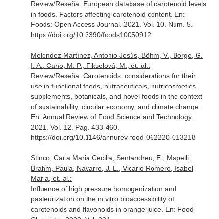
Review/Reseña: European database of carotenoid levels
in foods. Factors affecting carotenoid content.
En:
Foods: Open Access Journal
. 2021. Vol. 10. Núm. 5.
https://doi.org/10.3390/foods10050912
Meléndez Martínez, Antonio Jesús, Böhm, V., Borge, G.
I. A., Cano, M. P., Fikselová, M., et. al.:
Review/Reseña: Carotenoids: considerations for their
use in functional foods, nutraceuticals, nutricosmetics,
supplements, botanicals, and novel foods in the context
of sustainability, circular economy, and climate change.
En: Annual Review of Food Science and Technology
.
2021. Vol. 12. Pag. 433-460.
https://doi.org/10.1146/annurev-food-062220-013218
Stinco, Carla Maria Cecilia, Sentandreu, E., Mapelli
Brahm, Paula, Navarro, J. L., Vicario Romero, Isabel
María, et. al.:
Influence of high pressure homogenization and
pasteurization on the in vitro bioaccessibility of
carotenoids and flavonoids in orange juice.
En: Food