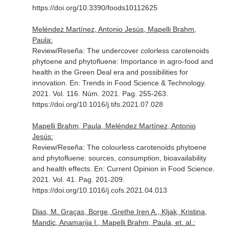
https://doi.org/10.3390/foods10112625
Meléndez Martínez, Antonio Jesús, Mapelli Brahm,
Paula:
Review/Reseña: The undercover colorless carotenoids
phytoene and phytofluene: Importance in agro-food and
health in the Green Deal era and possibilities for
innovation.
En: Trends in Food Science & Technology
.
2021. Vol. 116. Núm. 2021. Pag. 255-263.
https://doi.org/10.1016/j.tifs.2021.07.028
Mapelli Brahm, Paula, Meléndez Martínez, Antonio
Jesús:
Review/Reseña: The colourless carotenoids phytoene
and phytofluene: sources, consumption, bioavailability
and health effects.
En: Current Opinion in Food Science
.
2021. Vol. 41. Pag. 201-209.
https://doi.org/10.1016/j.cofs.2021.04.013
Dias, M. Graças, Borge, Grethe Iren A., Kljak, Kristina,
Mandic, Anamarija I., Mapelli Brahm, Paula, et. al.: