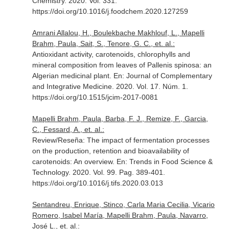
Chemistry
. 2020. Vol. 331.
https://doi.org/10.1016/j.foodchem.2020.127259
Amrani Allalou, H., Boulekbache Makhlouf, L., Mapelli
Brahm, Paula, Sait, S., Tenore, G. C., et. al.:
Antioxidant activity, carotenoids, chlorophylls and
mineral composition from leaves of Pallenis spinosa: an
Algerian medicinal plant.
En: Journal of Complementary
and Integrative Medicine
. 2020. Vol. 17. Núm. 1.
https://doi.org/10.1515/jcim-2017-0081
Mapelli Brahm, Paula, Barba, F. J., Remize, F., Garcia,
C., Fessard, A., et. al.:
Review/Reseña: The impact of fermentation processes
on the production, retention and bioavailability of
carotenoids: An overview.
En: Trends in Food Science &
Technology
. 2020. Vol. 99. Pag. 389-401.
https://doi.org/10.1016/j.tifs.2020.03.013
Sentandreu, Enrique, Stinco, Carla Maria Cecilia, Vicario
Romero, Isabel María, Mapelli Brahm, Paula, Navarro,
José L., et. al.: