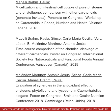
Mapelli Brahm, Paula:
Micellization and intestinal cell uptake of pure phytoene
and phytofluene, comparison with other carotenoids
(ponencia invitada). Ponencia en Congreso. Workshop
on Carotenoids in Foods, Nutrition and Health. Valencia.
España. 2018
Mapelli Brahm, Paula, Stinco, Carla Maria Cecilia, Vera
López, B, Meléndez Martínez, Antonio Jesús:
Time-course comparison of the chemical cleavage of
different carotenoids. Poster en Congreso. International
Society For Nutraceuticals and Functional Foods Annual
Conference. Vancouver (Canadá). 2018
Meléndez Martínez, Antonio Jesús, Stinco, Carla Maria
Cecilia, Mapelli Brahm, Paula:
Evaluation of synergies in the antioxidant effect of
phytoene, phytofluene and lycopene in Caenorhabditis
elegans. Poster en Congreso. Brain and Ocular Nutrition
Conference 2018. Cambridge (Reino Unido). 2018
Vicerrectorado de Investigación. Universidad de Sevilla. Pabellón de Brasil. Paseo de las