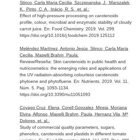
Stinco, Carla Maria Cecilia, Szczepanska, J., Marszalek,
K., Pinto, C. A., Inácio, R. S., et. al.:
Effect of high-pressure processing on carotenoids
profile, colour, microbial and enzymatic stability of cloudy
carrot juice.
En: Food Chemistry
. 2019. Vol. 299.
https://doi.org/10.1016/j.foodchem.2019.125112
Meléndez Martínez, Antonio Jesús, Stinco, Carla Maria
Cecilia, Mapelli Brahm, Paula:
Review/Reseña: Skin carotenoids in public health and
nutricosmetics: the emerging roles and applications of
the UV radiation-absorbing colourless carotenoids
phytoene and phytofluene.
En: Nutrients
. 2019. Vol. 11.
Núm. 5. Pag. 1093-1134.
https://doi.org/10.3390/nu11051093
Coyago Cruz, Elena, Corell Gonzalez, Mireia, Moriana
Elvira, Alfonso, Mapelli Brahm, Paula, Hernanz Vila, Mª
Dolores, et. al.:
Study of commercial quality parameters, sugars,
phenolics, carotenoids and plastids in different tomato