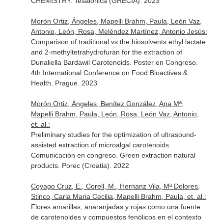
CHEMISTRY. Tesalónica (GRECIA). 2023
Morón Ortiz, Ángeles, Mapelli Brahm, Paula, León Vaz,
Antonio, León, Rosa, Meléndez Martínez, Antonio Jesús:
Comparison of traditional vs the biosolvents ethyl lactate
and 2-methyltetrahydrofuran for the extraction of
Dunaliella Bardawil Carotenoids. Poster en Congreso.
4th International Conference on Food Bioactives &
Health. Prague. 2023
Morón Ortiz, Ángeles, Benítez González, Ana Mª,
Mapelli Brahm, Paula, León, Rosa, León Vaz, Antonio,
et. al.:
Preliminary studies for the optimization of ultrasound-
assisted extraction of microalgal carotenoids.
Comunicación en congreso. Green extraction natural
products. Porec (Croatia). 2022
Coyago Cruz, E., Corell, M., Hernanz Vila, Mª Dolores,
Stinco, Carla Maria Cecilia, Mapelli Brahm, Paula, et. al.:
Flores amarillas, anaranjadas y rojas como una fuente
de carotenoides y compuestos fenólicos en el contexto