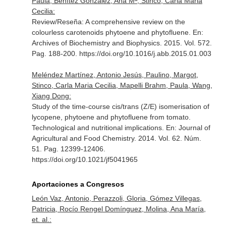
Paula, Benítez González, Ana Mª, Stinco, Carla Maria
Cecilia:
Review/Reseña: A comprehensive review on the
colourless carotenoids phytoene and phytofluene.
En:
Archives of Biochemistry and Biophysics
. 2015. Vol. 572.
Pag. 188-200. https://doi.org/10.1016/j.abb.2015.01.003
Meléndez Martínez, Antonio Jesús, Paulino, Margot,
Stinco, Carla Maria Cecilia, Mapelli Brahm, Paula, Wang,
Xiang Dong:
Study of the time-course cis/trans (Z/E) isomerisation of
lycopene, phytoene and phytofluene from tomato.
Technological and nutritional implications.
En: Journal of
Agricultural and Food Chemistry
. 2014. Vol. 62. Núm.
51. Pag. 12399-12406.
https://doi.org/10.1021/jf5041965
Aportaciones a Congresos
León Vaz, Antonio, Perazzoli, Gloria, Gómez Villegas,
Patricia, Rocío Rengel Domínguez, Molina, Ana María,
et. al.: