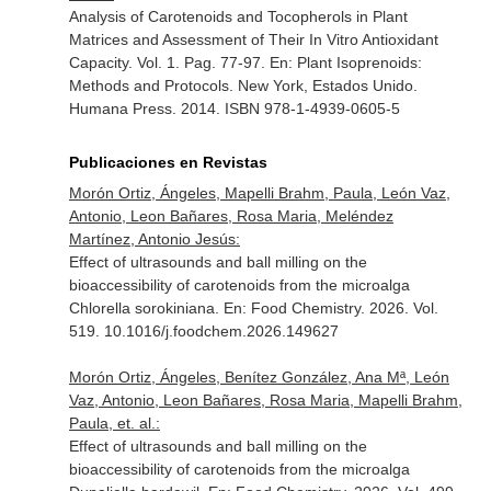
Analysis of Carotenoids and Tocopherols in Plant
Matrices and Assessment of Their In Vitro Antioxidant
Capacity. Vol. 1. Pag. 77-97.
En: Plant Isoprenoids:
Methods and Protocols
. New York, Estados Unido.
Humana Press. 2014. ISBN 978-1-4939-0605-5
Publicaciones en Revistas
Morón Ortiz, Ángeles, Mapelli Brahm, Paula, León Vaz,
Antonio, Leon Bañares, Rosa Maria, Meléndez
Martínez, Antonio Jesús:
Effect of ultrasounds and ball milling on the
bioaccessibility of carotenoids from the microalga
Chlorella sorokiniana.
En: Food Chemistry
. 2026. Vol.
519. 10.1016/j.foodchem.2026.149627
Morón Ortiz, Ángeles, Benítez González, Ana Mª, León
Vaz, Antonio, Leon Bañares, Rosa Maria, Mapelli Brahm,
Paula, et. al.:
Effect of ultrasounds and ball milling on the
bioaccessibility of carotenoids from the microalga