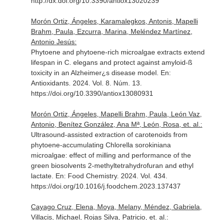
http://dx.doi.org/10.3390/antiox13020239
Morón Ortiz, Ángeles, Karamalegkos, Antonis, Mapelli
Brahm, Paula, Ezcurra, Marina, Meléndez Martínez,
Antonio Jesús:
Phytoene and phytoene-rich microalgae extracts extend
lifespan in C. elegans and protect against amyloid-ß
toxicity in an Alzheimer¿s disease model.
En:
Antioxidants
. 2024. Vol. 8. Núm. 13.
https://doi.org/10.3390/antiox13080931
Morón Ortiz, Ángeles, Mapelli Brahm, Paula, León Vaz,
Antonio, Benítez González, Ana Mª, León, Rosa, et. al.:
Ultrasound-assisted extraction of carotenoids from
phytoene-accumulating Chlorella sorokiniana
microalgae: effect of milling and performance of the
green biosolvents 2-methyltetrahydrofuran and ethyl
lactate.
En: Food Chemistry
. 2024. Vol. 434.
https://doi.org/10.1016/j.foodchem.2023.137437
Cayago Cruz, Elena, Moya, Melany, Méndez, Gabriela,
Villacis, Michael, Rojas Silva, Patricio, et. al.: