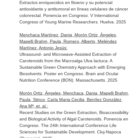
Extractos enriquecidos en fitoeno y su potencial
antioxidante y antitumoral en líneas celulares de cáncer
colonrectal. Ponencia en Congreso. V International
Congress of Young Marine Researchers. Huelva. 2025
Menchaca Martínez, Dania, Morón Ortiz, Ángeles,
Mapelli Brahm, Paula, Romero, Alberto, Meléndez
Martínez, Antonio Jesús:
Ultrasound- and Microwave-Assisted Extraction of
Carotenoids from the Macroalga Ulva lactuca: A
Sustainable Green Chemistry Approach with Emerging
Biosolvents. Poster en Congreso. Brain and Ocular
Nutrition Conference (BON). Massachusetts. 2025
Morón Ortiz, Ángeles, Menchaca, Dania, Mapelli Brahm,
Paula, Stinco, Carla Maria Cecilia, Benítez González,
Ana Mª, et. al.:
Recent Studies on the Green Extraction, Bioaccessibility
and Biological Activity of Algal Carotenoids. Ponencia en
Congreso. The 24th International Conference Life
Sciences for Sustainable Development. Cluj-Napoca