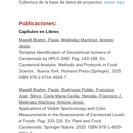
Cobertura de la base de datos de proyectos,
véase aqui
Publicaciones:
Capítulos en Libros
Mapelli Brahm, Paula, Meléndez Martínez, Antonio
Jesús:
Tentative Identification of Geometrical Isomers of
Carotenoids by HPLC-DAD. Pag. 143-168.
En:
Carotenoid Analysis. Methods and Protocols in Food
Science.
. Nueva York. Humana Press (Springer). 2025.
ISBN 978-1-0716-4569-7
Mapelli Brahm, Paula, Rodríguez Pulido, Francisco
José, Stinco, Carla Maria Cecilia, Heredia, Francisco J.,
Meléndez Martínez, Antonio Jesús:
Applications of Visible Spectroscopy and Color
Measurements in the Assessments of Carotenoid Levels
in Foods. Pag. 103-116.
En: Plant and Food
Carotenoids
. Springer Nature. 2020. ISBN 978-1-4939-