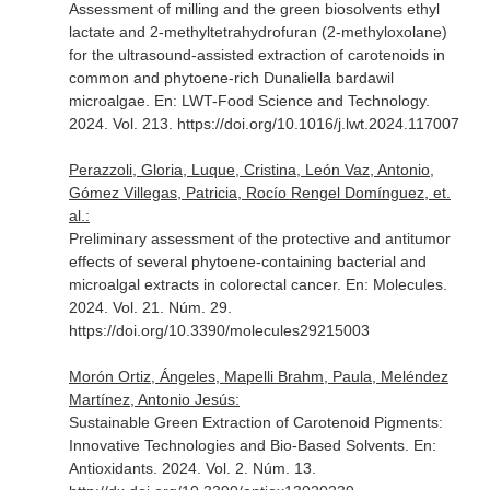
Assessment of milling and the green biosolvents ethyl
lactate and 2-methyltetrahydrofuran (2-methyloxolane)
for the ultrasound-assisted extraction of carotenoids in
common and phytoene-rich Dunaliella bardawil
microalgae.
En: LWT-Food Science and Technology
.
2024. Vol. 213. https://doi.org/10.1016/j.lwt.2024.117007
Perazzoli, Gloria, Luque, Cristina, León Vaz, Antonio,
Gómez Villegas, Patricia, Rocío Rengel Domínguez, et.
al.:
Preliminary assessment of the protective and antitumor
effects of several phytoene-containing bacterial and
microalgal extracts in colorectal cancer.
En: Molecules
.
2024. Vol. 21. Núm. 29.
https://doi.org/10.3390/molecules29215003
Morón Ortiz, Ángeles, Mapelli Brahm, Paula, Meléndez
Martínez, Antonio Jesús:
Sustainable Green Extraction of Carotenoid Pigments:
Innovative Technologies and Bio-Based Solvents.
En:
Antioxidants
. 2024. Vol. 2. Núm. 13.