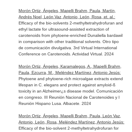
Morón Ortiz, Ángeles, Mapelli Brahm, Paula, Martín,
Andrés Noel, León Vaz, Antonio, León, Rosa, et. al.:
Efficacy of the bio-solvents 2-methyltetrahydrofuran and
ethyl lactate for ultrasound-assisted extraction of
carotenoids from phytoene-enriched Dunaliella bardawil
in comparison with other traditional solvents. Otro tipo
de comunicación divulgativa. 3rd Virtual International
Conference on Carotenoids. Actividad Virtual. 2024
Morón Ortiz, Ángeles, Karamalegos, A., Mapelli Brahm,
Paula, Ezcurra, M., Meléndez Martínez, Antonio Jesús:
Phytoene and phytoene-rich microalgae extracts extend
lifespan in C. elegans and protect against amyloid-ß
toxicity in an Alzheimer¿s disease model. Comunicación
en congreso. III Reunión Nacional de Carotenoides y I
Reunión Hispano Lusa. Albacete. 2024
Morón Ortiz, Ángeles, Mapelli Brahm, Paula, León Vaz,
Antonio, León, Rosa, Meléndez Martínez, Antonio Jesús:
Efficacy of the bio-solvent 2-methyltetrahydrofuran for