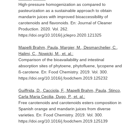
High-pressure homogenization as compared to
pasteurization as a sustainable approach to obtain
mandarin juices with improved bioaccessibility of
carotenoids and flavonoids.
En: Journal of Cleaner
Production
. 2020. Vol. 262.
https://doi.org/10.1016/j.jclepro.2020.121325
Mapelli Brahm, Paula, Margier, M., Desmarchelier, C.,
Halimi, C., Nowicki, M., et. al.:
Comparison of the bioavailability and intestinal
absorption sites of phytoene, phytofluene, lycopene and
ß-carotene.
En: Food Chemistry
. 2019. Vol. 300.
https://doi.org/10.1016/j.foodchem.2019.125232
Guiffrida, D., Cacciola, F., Mapelli Brahm, Paula, Stinco,
Carla Maria Cecilia, Dugo, P., et. al.:
Free carotenoids and carotenoids esters composition in
Spanish orange and mandarin juices from diverse
varieties.
En: Food Chemistry
. 2019. Vol. 300.
https://doi.org/10.1016/j.foodchem.2019.125139