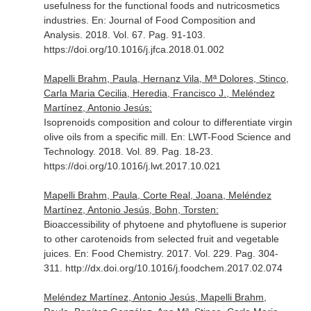
usefulness for the functional foods and nutricosmetics
industries.
En: Journal of Food Composition and
Analysis
. 2018. Vol. 67. Pag. 91-103.
https://doi.org/10.1016/j.jfca.2018.01.002
Mapelli Brahm, Paula, Hernanz Vila, Mª Dolores, Stinco,
Carla Maria Cecilia, Heredia, Francisco J., Meléndez
Martínez, Antonio Jesús:
Isoprenoids composition and colour to differentiate virgin
olive oils from a specific mill.
En: LWT-Food Science and
Technology
. 2018. Vol. 89. Pag. 18-23.
https://doi.org/10.1016/j.lwt.2017.10.021
Mapelli Brahm, Paula, Corte Real, Joana, Meléndez
Martínez, Antonio Jesús, Bohn, Torsten:
Bioaccessibility of phytoene and phytofluene is superior
to other carotenoids from selected fruit and vegetable
juices.
En: Food Chemistry
. 2017. Vol. 229. Pag. 304-
311. http://dx.doi.org/10.1016/j.foodchem.2017.02.074
Meléndez Martínez, Antonio Jesús, Mapelli Brahm,