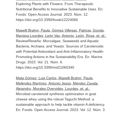
Exploring Plants with Flowers: From Therapeutic
Nutritional Benefits to Innovative Sustainable Uses.
En:
Foods: Open Access Journal
. 2023. Núm. 12.
https://doi.org/10.3390/foods12224066
Mapelli Brahm, Paula, Gómez Villegas, Patricia, Gonda,
Mariana Lourdes, León Vaz, Antonio, León, Rosa, et. al.:
Review/Reseña: Microalgae, Seaweeds and Aquatic
Bacteria, Archaea, and Yeasts: Sources of Carotenoids
with Potential Antioxidant and Anti-Inflammatory Health-
Promoting Actions in the Sustainability Era.
En: Marine
Drugs
. 2023. Vol. 21. Núm. 6.
https://doi.org/10.3390/md21060340
Mata Gómez, Luis Carlos, Mapelli Brahm, Paula,
Meléndez Martínez, Antonio Jesús, Méndez Zavala,
Alejandro, Morales Oyervides, Lourdes, et. al.:
Microbial carotenoid synthesis optimization in goat
cheese whey using the robust Taguchi Method: a
sustainable approach to help tackle vitamin A deficiency.
En: Foods: Open Access Journal
. 2023. Vol. 12. Núm. 3.