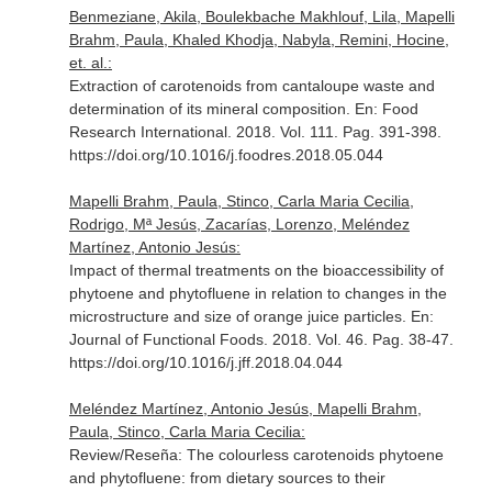
Benmeziane, Akila, Boulekbache Makhlouf, Lila, Mapelli
Brahm, Paula, Khaled Khodja, Nabyla, Remini, Hocine,
et. al.:
Extraction of carotenoids from cantaloupe waste and
determination of its mineral composition.
En: Food
Research International
. 2018. Vol. 111. Pag. 391-398.
https://doi.org/10.1016/j.foodres.2018.05.044
Mapelli Brahm, Paula, Stinco, Carla Maria Cecilia,
Rodrigo, Mª Jesús, Zacarías, Lorenzo, Meléndez
Martínez, Antonio Jesús:
Impact of thermal treatments on the bioaccessibility of
phytoene and phytofluene in relation to changes in the
microstructure and size of orange juice particles.
En:
Journal of Functional Foods
. 2018. Vol. 46. Pag. 38-47.
https://doi.org/10.1016/j.jff.2018.04.044
Meléndez Martínez, Antonio Jesús, Mapelli Brahm,
Paula, Stinco, Carla Maria Cecilia:
Review/Reseña: The colourless carotenoids phytoene
and phytofluene: from dietary sources to their