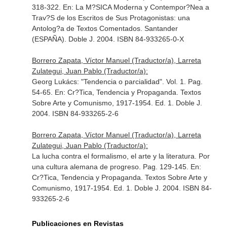
318-322.
En: La M?SICA Moderna y Contempor?Nea a
Trav?S de los Escritos de Sus Protagonistas: una
Antolog?a de Textos Comentados
. Santander
(ESPAÑA). Doble J. 2004. ISBN 84-933265-0-X
Borrero Zapata, Víctor Manuel (Traductor/a), Larreta
Zulategui, Juan Pablo (Traductor/a):
Georg Lukács: "Tendencia o parcialidad". Vol. 1. Pag.
54-65.
En: Cr?Tica, Tendencia y Propaganda. Textos
Sobre Arte y Comunismo, 1917-1954
. Ed. 1. Doble J.
2004. ISBN 84-933265-2-6
Borrero Zapata, Víctor Manuel (Traductor/a), Larreta
Zulategui, Juan Pablo (Traductor/a):
La lucha contra el formalismo, el arte y la literatura. Por
una cultura alemana de progreso. Pag. 129-145.
En:
Cr?Tica, Tendencia y Propaganda. Textos Sobre Arte y
Comunismo, 1917-1954
. Ed. 1. Doble J. 2004. ISBN 84-
933265-2-6
Publicaciones en Revistas