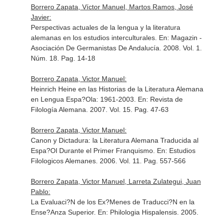
Borrero Zapata, Víctor Manuel, Martos Ramos, José
Javier:
Perspectivas actuales de la lengua y la literatura
alemanas en los estudios interculturales.
En: Magazin -
Asociación De Germanistas De Andalucía
. 2008. Vol. 1.
Núm. 18. Pag. 14-18
Borrero Zapata, Victor Manuel:
Heinrich Heine en las Historias de la Literatura Alemana
en Lengua Espa?Ola: 1961-2003.
En: Revista de
Filología Alemana
. 2007. Vol. 15. Pag. 47-63
Borrero Zapata, Victor Manuel:
Canon y Dictadura: la Literatura Alemana Traducida al
Espa?Ol Durante el Primer Franquismo.
En: Estudios
Filologicos Alemanes
. 2006. Vol. 11. Pag. 557-566
Borrero Zapata, Victor Manuel, Larreta Zulategui, Juan
Pablo:
La Evaluaci?N de los Ex?Menes de Traducci?N en la
Ense?Anza Superior.
En: Philologia Hispalensis
. 2005.