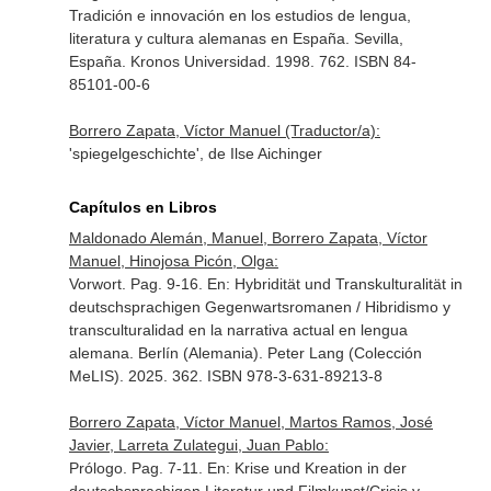
Tradición e innovación en los estudios de lengua,
literatura y cultura alemanas en España. Sevilla,
España. Kronos Universidad. 1998. 762. ISBN 84-
85101-00-6
Borrero Zapata, Víctor Manuel (Traductor/a):
'spiegelgeschichte', de Ilse Aichinger
Capítulos en Libros
Maldonado Alemán, Manuel, Borrero Zapata, Víctor
Manuel, Hinojosa Picón, Olga:
Vorwort. Pag. 9-16.
En: Hybridität und Transkulturalität in
deutschsprachigen Gegenwartsromanen / Hibridismo y
transculturalidad en la narrativa actual en lengua
alemana
. Berlín (Alemania). Peter Lang (Colección
MeLIS). 2025. 362. ISBN 978-3-631-89213-8
Borrero Zapata, Víctor Manuel, Martos Ramos, José
Javier, Larreta Zulategui, Juan Pablo:
Prólogo. Pag. 7-11.
En: Krise und Kreation in der