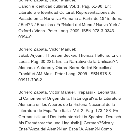
Borrero Zapata, Víctor Manuel:
Canon e identidad cultural. Vol. 1. Pag. 61-98.
En:
Literatura e Identidad Cultural. Representaciones del
Pasado en la Narrativa Alemana a Partir de 1945
. Berna
/ Berl?N / Bruselas / Fr?Ncfort del Meno / Nueva York /
Oxford / Viena. Peter Lang. 2009. ISBN 978-3-0343-
0094-0
Borrero Zapata, Víctor Manuel:
Jakob Arjouni, Thorsten Becker, Thomas Hettche, Erich
Loest. Pag. 30-221.
En: La Narrativa de la Unificaci?N
Alemana. Autores y Obras
. Bern/ Berlin/ Bruxelles/
Frankfurt AM Main. Peter Lang. 2009. ISBN 978-3-
03911-706-2
Borrero Zapata, Victor Manuel, Trapassi -, Leonarda:
El Canon en el Origen de la Historiograf?a: la Literatura
Alemana en los Albores de la Historia Nacional de la
Literatura de Espa?a e Italia. Vol. 2. Pag. 173-183.
En:
Germanistik und Deutschunterricht in Spanien. Deutsch
Als Fremdsprache und Linguistik || German?Stica y
Ense?Anza del Alem?N en Espa?A. Alem?N Como