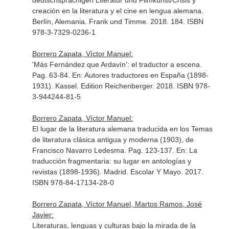
deutschsprachigen Literatur und Filmkunst/Crisis y
creación en la literatura y el cine en lengua alemana
.
Berlín, Alemania. Frank und Timme. 2018. 184. ISBN
978-3-7329-0236-1
Borrero Zapata, Víctor Manuel:
'Más Fernández que Ardavín': el traductor a escena.
Pag. 63-84.
En: Autores traductores en España (1898-
1931)
. Kassel. Edition Reichenberger. 2018. ISBN 978-
3-944244-81-5
Borrero Zapata, Víctor Manuel:
El lugar de la literatura alemana traducida en los Temas
de literatura clásica antigua y moderna (1903), de
Francisco Navarro Ledesma. Pag. 123-137.
En: La
traducción fragmentaria: su lugar en antologías y
revistas (1898-1936)
. Madrid. Escolar Y Mayo. 2017.
ISBN 978-84-17134-28-0
Borrero Zapata, Víctor Manuel, Martos Ramos, José
Javier:
Literaturas, lenguas y culturas bajo la mirada de la