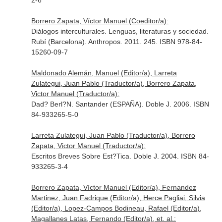
2-6
Borrero Zapata, Víctor Manuel (Coeditor/a):
Diálogos interculturales. Lenguas, literaturas y sociedad.
Rubí (Barcelona). Anthropos. 2011. 245. ISBN 978-84-
15260-09-7
Maldonado Alemán, Manuel (Editor/a), Larreta
Zulategui, Juan Pablo (Traductor/a), Borrero Zapata,
Victor Manuel (Traductor/a):
Dad? Berl?N. Santander (ESPAÑA). Doble J. 2006. ISBN
84-933265-5-0
Larreta Zulategui, Juan Pablo (Traductor/a), Borrero
Zapata, Victor Manuel (Traductor/a):
Escritos Breves Sobre Est?Tica. Doble J. 2004. ISBN 84-
933265-3-4
Borrero Zapata, Víctor Manuel (Editor/a), Fernandez
Martinez, Juan Fadrique (Editor/a), Herce Pagliai, Silvia
(Editor/a), Lopez-Campos Bodineau, Rafael (Editor/a),
Magallanes Latas, Fernando (Editor/a), et. al.: