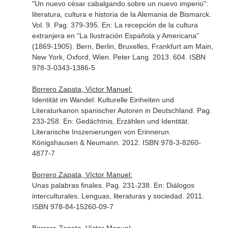
"Un nuevo césar cabalgando sobre un nuevo imperio":
literatura, cultura e historia de la Alemania de Bismarck.
Vol. 9. Pag. 379-395.
En: La recepción de la cultura
extranjera en "La Ilustración Española y Americana"
(1869-1905)
. Bern, Berlin, Bruxelles, Frankfurt am Main,
New York, Oxford, Wien. Peter Lang. 2013. 604. ISBN
978-3-0343-1386-5
Borrero Zapata, Víctor Manuel:
Identität im Wandel: Kulturelle Einheiten und
Literaturkanon spanischer Autoren in Deutschland. Pag.
233-258.
En: Gedächtnis, Erzählen und Identität.
Literarische Inszenierungen von Erinnerun
.
Königshausen & Neumann. 2012. ISBN 978-3-8260-
4877-7
Borrero Zapata, Víctor Manuel:
Unas palabras finales. Pag. 231-238.
En: Diálogos
interculturales. Lenguas, literaturas y sociedad
. 2011.
ISBN 978-84-15260-09-7