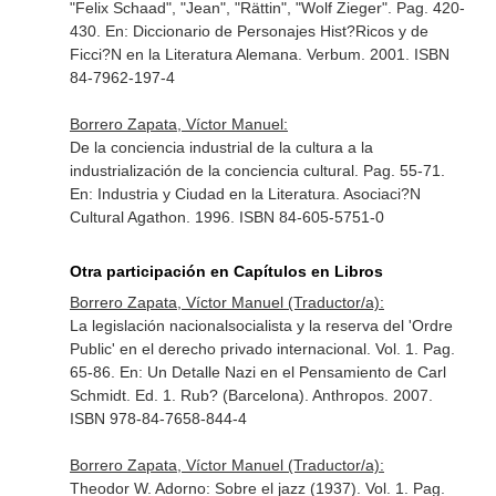
"Felix Schaad", "Jean", "Rättin", "Wolf Zieger". Pag. 420-
430.
En: Diccionario de Personajes Hist?Ricos y de
Ficci?N en la Literatura Alemana
. Verbum. 2001. ISBN
84-7962-197-4
Borrero Zapata, Víctor Manuel:
De la conciencia industrial de la cultura a la
industrialización de la conciencia cultural. Pag. 55-71.
En: Industria y Ciudad en la Literatura
. Asociaci?N
Cultural Agathon. 1996. ISBN 84-605-5751-0
Otra participación en Capítulos en Libros
Borrero Zapata, Víctor Manuel (Traductor/a):
La legislación nacionalsocialista y la reserva del 'Ordre
Public' en el derecho privado internacional. Vol. 1. Pag.
65-86.
En: Un Detalle Nazi en el Pensamiento de Carl
Schmidt
. Ed. 1. Rub? (Barcelona). Anthropos. 2007.
ISBN 978-84-7658-844-4
Borrero Zapata, Víctor Manuel (Traductor/a):
Theodor W. Adorno: Sobre el jazz (1937). Vol. 1. Pag.