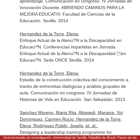
aprendizaje. Comunicación en congreso. IV Jornadas de
Innovación Docente. ABRIENDO CAMINOS PARA LA
MEJORA EDUCATIV. Facultad de Ciencias de la
Educación. Sevilla. 2014
Hernandez de la Torre, Elena:
Enfoque Actual de la Atenci?N a la Discapacidad en
Educaci?N. Conferencias impartidas en Jornada.
Enfoque Actual de la Atenci?N a la Discapacidad en
Educaci?N. Sede ONCE Sevilla. 2014
Hernandez de la Torre, Elena:
Estudio de la construcción colectiva del conocimiento a
través de entrevistas dialógicas y análisis grupales de
aula. Comunicación en congreso. IV Jornadas de
Historias de Vida en Educación. San Sebastián. 2013
Sanchez Moreno, Maria Rita, Altopiedi, Mariana, Yot
Domínguez, Carmen Rocío, Hernandez de la Torre,
Elena, Rodríguez Pulido, Josefa, et. al.:
Designing a leadership training programme for
Vicerrectorado de Investigación. Universidad de Sevilla. Pabellón de Brasil. Paseo de las
University managers. Comunicación en congreso.