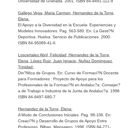
Universidad de Granada. 2001. ISBN 84-8491-112-8
Gallego Vega, Maria Carmen, Hernandez de la Torre,
Elena:
El Apoyo a la Diversidad en la Escuela: Experiencias y
Modelos Innovadores. Pag. 563-580.
En: La Gesti?N
Deportiva
. Huelva. Servicio de Publicaciones. 2000.
ISBN 84-95089-41-6
Loscertales Abril, Felicidad, Hernandez de la Torre,
Elena, López Ruiz, Juan Ignacio, Nuñez Dominguez,
Trinidad:
Din?Mica de Grupos.
En: Curso de Formaci?N Docente
para Formadores : Proyecto de Apoyo para los
Profesionales de la Formaci?N en Andaluc?a
. Consejer?
a de Trabajo e Industria de la Junta de Andaluc?a. 1998.
ISBN 84-8497-680-7
Hernandez de la Torre, Elena:
A Modo de Conclusiones Iniciales. Pag. 98-106.
En:
Creaci?N y Desarrollo de Grupos de Apoyo Entre
Profesores
. Bilbao. Mensajero. 1998. ISBN 84-271-