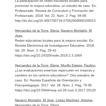
La participación en redes escolares locales para
promover la mejora educativa, un estudio de caso.
En:
Profesorado: Revista de Curriculum y Formación del
Profesorado
. 2018. Vol. 22. Núm. 2. Pag. 49-68.
http://dx.doi.org/10.4067/S0718-07052009000100013
Hernandez de la Torre, Elena, Navarro Montaño, M
Jose:
Redes educativas locales para la mejora escolar.
En:
Revista Electronica de Investigacion Educativa
. 2018.
Vol. 20. Núm. 3. Pag. 29-42.
https://doi.org/10.24320/redie.2018.2.3.1669
Hernandez de la Torre, Elena, Murillo Estepa, Paulino:
¿Las evaluaciones externas repercuten en mejoras y
cambios en los centros educativos?: Dos estudios de
caso.
En: Revista Española de Orientación y
Psicopedagogía
. 2017. Vol. 28. Núm. 2. Pag. 79-95.
https://doi.org/10.5944/reop.vol.28.num.2.2017.20120
Navarro Montaño, M Jose, López Martínez, Antonia,
Hernandez de la Torre, Elena: