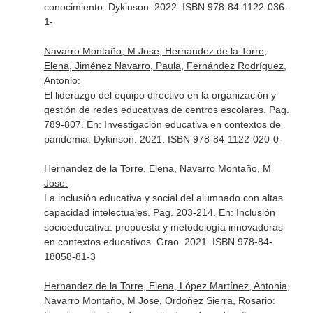
conocimiento
. Dykinson. 2022. ISBN 978-84-1122-036-
1-
Navarro Montaño, M Jose, Hernandez de la Torre,
Elena, Jiménez Navarro, Paula, Fernández Rodríguez,
Antonio:
El liderazgo del equipo directivo en la organización y
gestión de redes educativas de centros escolares. Pag.
789-807.
En: Investigación educativa en contextos de
pandemia
. Dykinson. 2021. ISBN 978-84-1122-020-0-
Hernandez de la Torre, Elena, Navarro Montaño, M
Jose:
La inclusión educativa y social del alumnado con altas
capacidad intelectuales. Pag. 203-214.
En: Inclusión
socioeducativa. propuesta y metodología innovadoras
en contextos educativos
. Grao. 2021. ISBN 978-84-
18058-81-3
Hernandez de la Torre, Elena, López Martínez, Antonia,
Navarro Montaño, M Jose, Ordoñez Sierra, Rosario: