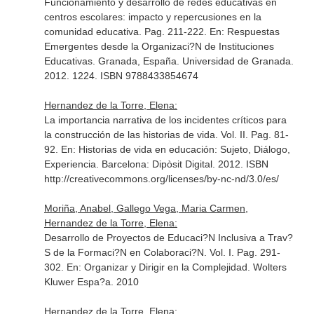
Funcionamiento y desarrollo de redes educativas en
centros escolares: impacto y repercusiones en la
comunidad educativa. Pag. 211-222.
En: Respuestas
Emergentes desde la Organizaci?N de Instituciones
Educativas
. Granada, España. Universidad de Granada.
2012. 1224. ISBN 9788433854674
Hernandez de la Torre, Elena:
La importancia narrativa de los incidentes críticos para
la construcción de las historias de vida. Vol. II. Pag. 81-
92.
En: Historias de vida en educación: Sujeto, Diálogo,
Experiencia
. Barcelona: Dipòsit Digital. 2012. ISBN
http://creativecommons.org/licenses/by-nc-nd/3.0/es/
Moriña, Anabel, Gallego Vega, Maria Carmen,
Hernandez de la Torre, Elena:
Desarrollo de Proyectos de Educaci?N Inclusiva a Trav?
S de la Formaci?N en Colaboraci?N. Vol. I. Pag. 291-
302.
En: Organizar y Dirigir en la Complejidad
. Wolters
Kluwer Espa?a. 2010
Hernandez de la Torre, Elena: