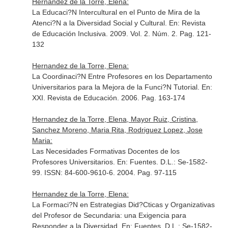
Hernandez de la Torre, Elena:
La Educaci?N Intercultural en el Punto de Mira de la
Atenci?N a la Diversidad Social y Cultural.
En: Revista
de Educación Inclusiva
. 2009. Vol. 2. Núm. 2. Pag. 121-
132
Hernandez de la Torre, Elena:
La Coordinaci?N Entre Profesores en los Departamento
Universitarios para la Mejora de la Funci?N Tutorial.
En:
XXI. Revista de Educación
. 2006. Pag. 163-174
Hernandez de la Torre, Elena, Mayor Ruiz, Cristina,
Sanchez Moreno, Maria Rita, Rodriguez Lopez, Jose
Maria:
Las Necesidades Formativas Docentes de los
Profesores Universitarios.
En: Fuentes. D.L.: Se-1582-
99. ISSN: 84-600-9610-6
. 2004. Pag. 97-115
Hernandez de la Torre, Elena:
La Formaci?N en Estrategias Did?Cticas y Organizativas
del Profesor de Secundaria: una Exigencia para
Responder a la Diversidad.
En: Fuentes. D.L.: Se-1582-