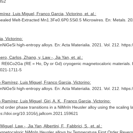
1352
rez, Luis Miguel, Franco Garcia, Victorino, et. al.:
nealed Melt-Extracted Mn1.3Fe0.6P0.5Si0.5 Microwires.
En: Metals
. 20
, Victorino:
nNiGeSi high-entropy alloys.
En: Acta Materialia
. 2021. Vol. 212. https
, Carlos, Zhang, y, Law -, Jia Yan, et. al.:
 in RE6Co2Ga (RE = Ho, Dy or Gd) cryogenic magnetocaloric materials.
-021-1711-5
 Ramírez, Luis Miguel, Franco Garcia, Victorino:
nNiGeSi high-entropy alloys.
En: Acta Materialia
. 2021. Vol. 212. https
Ramírez, Luis Miguel, Giri, A. K., Franco Garcia, Victorino:
nd order phase transitions in a NiMnIn Heusler alloy using the scaling l
tps://doi.org/10.1016/j.jallcom.2021.159621
uel, Law -, Jia Yan, Albertini, F., Fabbrici, S., et. al.:
 magnetocaloric NiMnIn Heusler alloys by Temperature First Order Reve