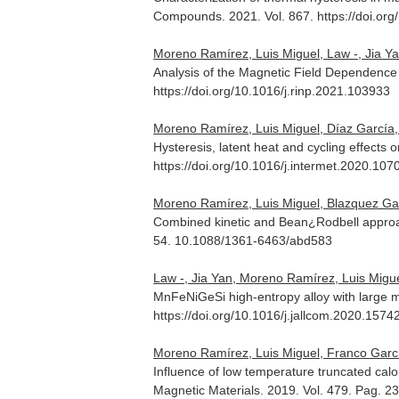
Compounds
. 2021. Vol. 867. https://doi.o
Moreno Ramírez, Luis Miguel, Law -, Jia Yan
Analysis of the Magnetic Field Dependence
https://doi.org/10.1016/j.rinp.2021.103933
Moreno Ramírez, Luis Miguel, Díaz García, Ál
Hysteresis, latent heat and cycling effect
https://doi.org/10.1016/j.intermet.2020.107
Moreno Ramírez, Luis Miguel, Blazquez Gamez
Combined kinetic and Bean¿Rodbell approach
54. 10.1088/1361-6463/abd583
Law -, Jia Yan, Moreno Ramírez, Luis Miguel,
MnFeNiGeSi high-entropy alloy with large m
https://doi.org/10.1016/j.jallcom.2020.1574
Moreno Ramírez, Luis Miguel, Franco Garci
Influence of low temperature truncated calo
Magnetic Materials
. 2019. Vol. 479. Pag. 