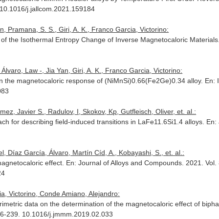
rg/10.1016/j.jallcom.2021.159184
, Pramana, S. S., Giri, A. K., Franco Garcia, Victorino:
 of the Isothermal Entropy Change of Inverse Magnetocaloric Materials
varo, Law -, Jia Yan, Giri, A. K., Franco Garcia, Victorino:
s on the magnetocaloric response of (NiMnSi)0.66(Fe2Ge)0.34 alloy.
En: 
083
, Javier S., Radulov, I, Skokov, Kp, Gutfleisch, Oliver, et. al.:
 for describing field-induced transitions in LaFe11.6Si1.4 alloys.
En: 
 Díaz García, Álvaro, Martín Cíd, A., Kobayashi, S., et. al.:
agnetocaloric effect.
En: Journal of Alloys and Compounds
. 2021. Vol.
24
a, Victorino, Conde Amiano, Alejandro:
rimetric data on the determination of the magnetocaloric effect of bipha
236-239. 10.1016/j.jmmm.2019.02.033