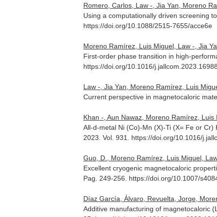
Romero, Carlos, Law -, Jia Yan, Moreno Ram
Using a computationally driven screening 
https://doi.org/10.1088/2515-7655/acce6e
Moreno Ramírez, Luis Miguel, Law -, Jia Ya
First-order phase transition in high-perfor
https://doi.org/10.1016/j.jallcom.2023.1698
Law -, Jia Yan, Moreno Ramírez, Luis Miguel
Current perspective in magnetocaloric mate
Khan -, Aun Nawaz, Moreno Ramírez, Luis Mi
All-d-metal Ni (Co)-Mn (X)-Ti (X= Fe or Cr)
2023. Vol. 931. https://doi.org/10.1016/j.j
Guo, D., Moreno Ramírez, Luis Miguel, Law -
Excellent cryogenic magnetocaloric prope
Pag. 249-256. https://doi.org/10.1007/s40
Díaz García, Álvaro, Revuelta, Jorge, Moren
Additive manufacturing of magnetocaloric (