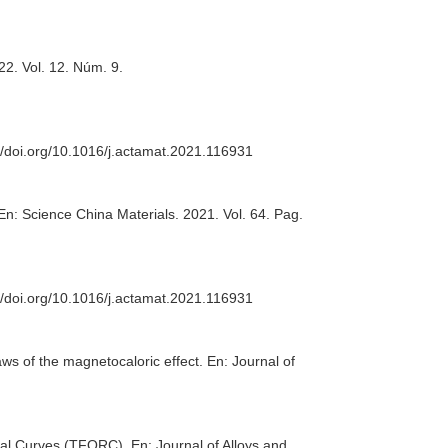
22. Vol. 12. Núm. 9.
://doi.org/10.1016/j.actamat.2021.116931
En: Science China Materials
. 2021. Vol. 64. Pag.
://doi.org/10.1016/j.actamat.2021.116931
aws of the magnetocaloric effect.
En: Journal of
rsal Curves (TFORC).
En: Journal of Alloys and