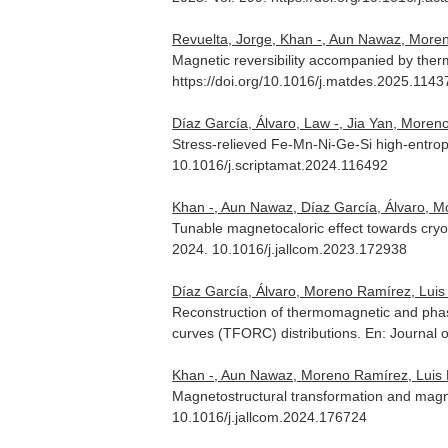
Revuelta, Jorge, Khan -, Aun Nawaz, Moreno R
Magnetic reversibility accompanied by therm
https://doi.org/10.1016/j.matdes.2025.1143
Díaz García, Álvaro, Law -, Jia Yan, Moreno
Stress-relieved Fe-Mn-Ni-Ge-Si high-entrop
10.1016/j.scriptamat.2024.116492
Khan -, Aun Nawaz, Díaz García, Álvaro, Mo
Tunable magnetocaloric effect towards cryog
2024. 10.1016/j.jallcom.2023.172938
Díaz García, Álvaro, Moreno Ramírez, Luis Mig
Reconstruction of thermomagnetic and phase 
curves (TFORC) distributions.
En: Journal 
Khan -, Aun Nawaz, Moreno Ramírez, Luis Mi
Magnetostructural transformation and magne
10.1016/j.jallcom.2024.176724