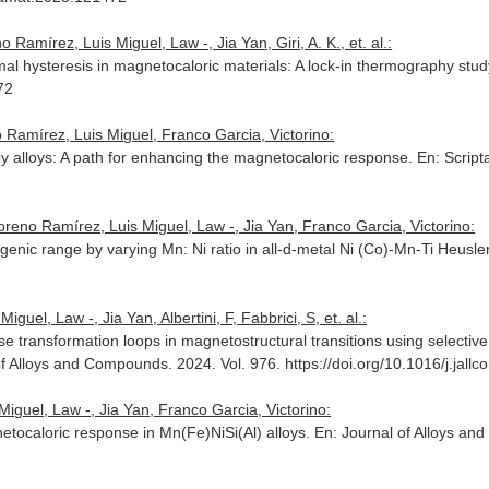
amírez, Luis Miguel, Law -, Jia Yan, Giri, A. K., et. al.:
al hysteresis in magnetocaloric materials: A lock-in thermography stu
72
 Ramírez, Luis Miguel, Franco Garcia, Victorino:
y alloys: A path for enhancing the magnetocaloric response.
En: Script
reno Ramírez, Luis Miguel, Law -, Jia Yan, Franco Garcia, Victorino:
enic range by varying Mn: Ni ratio in all-d-metal Ni (Co)-Mn-Ti Heusler
uel, Law -, Jia Yan, Albertini, F, Fabbrici, S, et. al.:
transformation loops in magnetostructural transitions using selective i
of Alloys and Compounds
. 2024. Vol. 976. https://doi.org/10.1016/j.jal
guel, Law -, Jia Yan, Franco Garcia, Victorino:
tocaloric response in Mn(Fe)NiSi(Al) alloys.
En: Journal of Alloys a