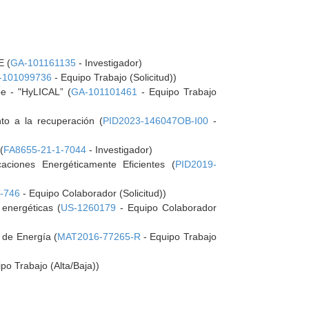
E (
GA-101161135
- Investigador)
-101099736
- Equipo Trabajo (Solicitud))
pe - "HyLICAL” (
GA-101101461
- Equipo Trabajo
to a la recuperación (
PID2023-146047OB-I00
-
(
FA8655-21-1-7044
- Investigador)
aciones Energéticamente Eficientes (
PID2019-
-746
- Equipo Colaborador (Solicitud))
 energéticas (
US-1260179
- Equipo Colaborador
 de Energía (
MAT2016-77265-R
- Equipo Trabajo
po Trabajo (Alta/Baja))