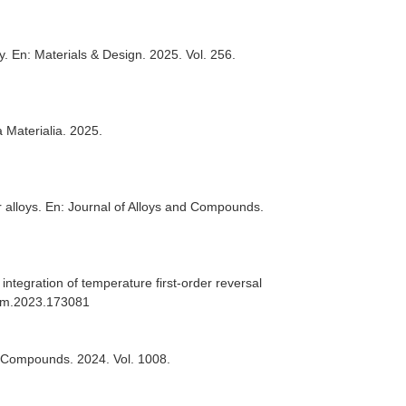
dy.
En: Materials & Design
. 2025. Vol. 256.
a Materialia
. 2025.
 alloys.
En: Journal of Alloys and Compounds
.
ntegration of temperature first-order reversal
lcom.2023.173081
nd Compounds
. 2024. Vol. 1008.