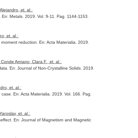
ejandro, et. al.:
.
En: Metals
. 2019. Vol. 9-11. Pag. 1144-1153.
, et. al.:
ic moment reduction.
En: Acta Materialia
. 2019.
onde Amiano, Clara F., et. al.:
data.
En: Journal of Non-Crystalline Solids
. 2019.
o, et. al.:
y case.
En: Acta Materialia
. 2019. Vol. 166. Pag.
roslav, et. al.:
effect.
En: Journal of Magnetism and Magnetic