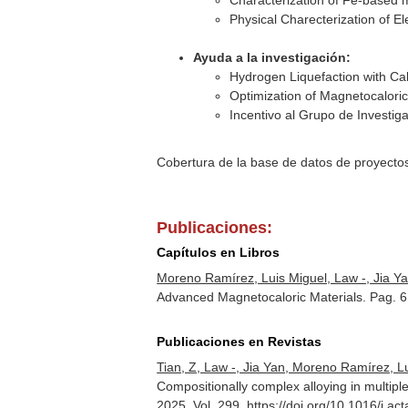
Characterization of Fe-based m
Physical Charecterization of Ele
Ayuda a la investigación:
Hydrogen Liquefaction with Cal
Optimization of Magnetocaloric
Incentivo al Grupo de Investi
Cobertura de la base de datos de proyecto
Publicaciones:
Capítulos en Libros
Moreno Ramírez, Luis Miguel, Law -, Jia Yan
Advanced Magnetocaloric Materials. Pag. 
Publicaciones en Revistas
Tian, Z, Law -, Jia Yan, Moreno Ramírez, Luis
Compositionally complex alloying in multipl
2025. Vol. 299. https://doi.org/10.1016/j.