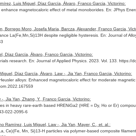
írez, Luis Miguel, Díaz García, Álvaro, Franco Garcia, Victorino:
to enhance magnetocaloric effect of metal monoborides.
En: JPhys Ener
n, Borrego Moro, Josefa Maria, Barcza, Alexander, Franco Garcia, Vict
mance La(Fe,Mn,Si)13H despite negligible hysteresis.
En: Journal of Al
83
, Díaz García, Álvaro, Franco Garcia, Victorino:
rials research.
En: Journal of Applied Physics
. 2023. Vol. 133. https:/
guel, Díaz García, Álvaro, Law -, Jia Yan, Franco Garcia, Victorino:
 Heusler alloys: Enhanced magnetocaloric effect for moderate magnetic 
allcom.2022.167559
, Jia Yan, Zhang, Y., Franco Garcia, Victorino:
rties in heavy rare-earth based HRENiGa2 (HRE = Dy, Ho or Er) compo
843-022-2095-6
o Ramírez, Luis Miguel, Law -, Jia Yan, Mayer, C., et. al.:
La, Ce)(Fe, Mn, Si)13-H particles via polymer-based composite filamen