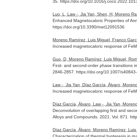
35. https://doi.org/10.1016/j.coco.2022.10
Luo, L, Law -, Jia Yan, Shen, H, Moreno Ramí
Enhanced Magnetocaloric Properties of An
https://doi.org/10.3390/met12091536
Moreno Ramírez, Luis Miguel, Franco Garcia
Increased magnetocaloric response of FeM
Guo, D, Moreno Ramírez, Luis Miguel, Romero
First- and second-order phase transitions
2846-2857. https://doi.org/10.1007/s40843
Law -, Jia Yan, Díaz García, Álvaro, Moreno
Increased magnetocaloric response of FeM
Díaz García, Álvaro, Law -, Jia Yan, Moreno 
Deconvolution of overlapping first and seco
Alloys and Compounds
. 2021. Vol. 871. ht
Díaz García, Álvaro, Moreno Ramírez, Luis Mig
Characterization of thermal hysteresis in