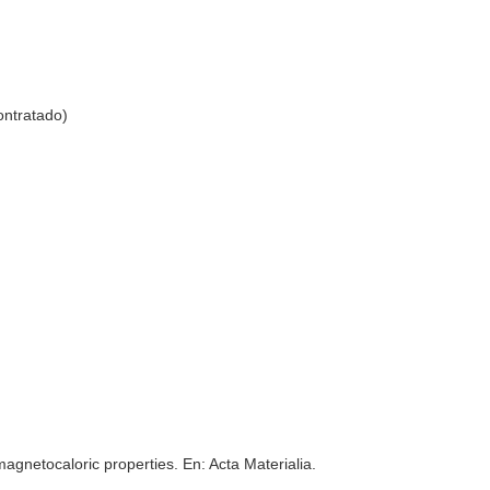
ontratado)
 magnetocaloric properties.
En: Acta Materialia
.