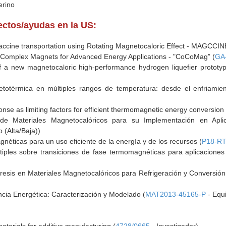
erino
yectos/ayudas en la US:
 vaccine transportation using Rotating Magnetocaloric Effect - MAGCCIN
y Complex Magnets for Advanced Energy Applications - "CoCoMag” (
GA
f a new magnetocaloric high-performance hydrogen liquefier prototy
otérmica en múltiples rangos de temperatura: desde el enfriamien
nse as limiting factors for efficient thermomagnetic energy conversion 
de Materiales Magnetocalóricos para su Implementación en Aplic
 (Alta/Baja))
néticas para un uso eficiente de la energía y de los recursos (
P18-RT
ltiples sobre transiciones de fase termomagnéticas para aplicaciones
éresis en Materiales Magnetocalóricos para Refrigeración y Conversión
ncia Energética: Caracterización y Modelado (
MAT2013-45165-P
- Equi