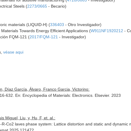
aterials for additive manufacturing (
4728/0665
- Investigador)
ctrical Steels (
2273/0665
- Becario)
oric materials (LIQUID-H) (
336403
- Otro Investigador)
 Materials Towards Energy Efficient Applications (
W911NF1920212
- C
gación FQM-121 (
2017/FQM-121
- Investigador)
s,
véase aqui
, Díaz García, Álvaro, Franco Garcia, Victorino:
616-632.
En: Encyclopedia of Materials: Electronics
. Elsevier. 2023
 Miguel, Liu, y, Hu, F, et. al.:
e-R-Co2 laves phase system: Lattice distortion and static and dynamic
actamat.2025.121472