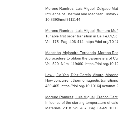
Moreno Ramírez, Luis Miguel, Delgado Matarí
Influence of Thermal and Magnetic History
10.3390/met9111144
Moreno Ramírez, Luis Miguel, Romero Muñiz,
Tunable first order transition in La(Fe,Cr
Vol. 175. Pag. 406-414. https://doi.org/10.
Manchón, Alejandro Fernando, Moreno Ramíre
A procedure to obtain the parameters of Cu
Vol. 520. Núm. 119460. https://doi.org/10.
Law -, Jia Yan, Díaz García, Álvaro, Moreno
How concurrent thermomagnetic transitions
459-465. https://doi.org/10.1016/j.actamat
Moreno Ramírez, Luis Miguel, Franco Garcia
Influence of the starting temperature of c
Materials
. 2018. Vol. 457. Pag. 64-69. 10