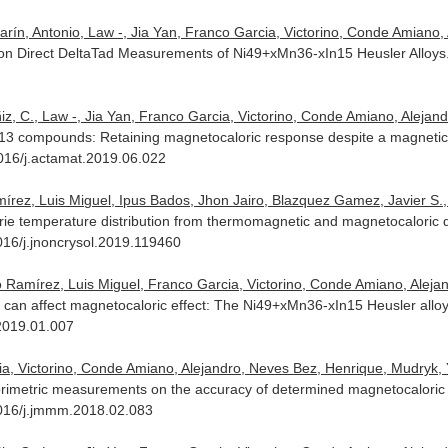
n, Antonio, Law -, Jia Yan, Franco Garcia, Victorino, Conde Amiano, Al
 on Direct DeltaTad Measurements of Ni49+xMn36-xIn15 Heusler Alloys
 C., Law -, Jia Yan, Franco Garcia, Victorino, Conde Amiano, Alejandro
,Si)13 compounds: Retaining magnetocaloric response despite a magnet
1016/j.actamat.2019.06.022
z, Luis Miguel, Ipus Bados, Jhon Jairo, Blazquez Gamez, Javier S., C
rie temperature distribution from thermomagnetic and magnetocaloric 
1016/j.jnoncrysol.2019.119460
 Ramírez, Luis Miguel, Franco Garcia, Victorino, Conde Amiano, Alejandr
 can affect magnetocaloric effect: The Ni49+xMn36-xIn15 Heusler allo
.2019.01.007
, Victorino, Conde Amiano, Alejandro, Neves Bez, Henrique, Mudryk, Ya
alorimetric measurements on the accuracy of determined magnetocaloric 
.1016/j.jmmm.2018.02.083