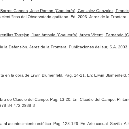
r), Barros Caneda, Jose Ramon (Coautor/a), Gonzalez Gonzalez, Francis
s científicos del Observatorio gaditano. Ed. 2003. Jerez de la Frontera,
nillas Torrejon, Juan Antonio (Coautor/a), Aroca Vicenti, Fernando (Co
e la Defensión. Jerez de la Frontera. Publicaciones del sur, S.A. 200
cta en la obra de Erwin Blumenfeld. Pag. 14-21.
En: Erwin Blumenfeld
.
 obra de Claudio del Campo. Pag. 13-20.
En: Claudio del Campo. Pintand
N 978-84-472-2938-3
za al acontecimiento estético. Pag. 123-126.
En: Arte casual
. Sevilla. 