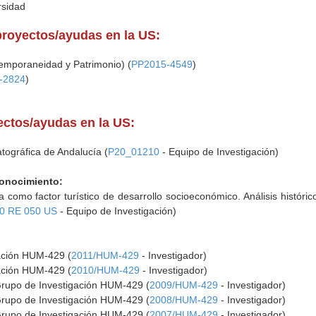
rsidad
proyectos/ayudas en la US:
mporaneidad y Patrimonio) (
PP2015-4549
)
-2824
)
yectos/ayudas en la US:
tográfica de Andalucía (
P20_01210
- Equipo de Investigación)
Conocimiento:
la como factor turístico de desarrollo socioeconómico. Análisis históri
0 RE 050 US
- Equipo de Investigación)
gación HUM-429 (
2011/HUM-429
- Investigador)
gación HUM-429 (
2010/HUM-429
- Investigador)
Grupo de Investigación HUM-429 (
2009/HUM-429
- Investigador)
Grupo de Investigación HUM-429 (
2008/HUM-429
- Investigador)
Grupo de Investigación HUM-429 (
2007/HUM-429
- Investigador)