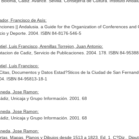
 Bolonia, Cádiz. Avance. Sevilla. Consejería de Cultura. Instituto Andal
ador, Francisco de Asís:
ones || Andalusia. a Guide for the Organization of Conferences and
cio y Deporte. 2004. ISBN 84-8176-546-5
l, Luis Francisco, Arenillas Torrejon, Juan Antonio:
utacion de Cadiz, Servicio de Publicaciones. 2004. 178. ISBN 84-9538
el, Luis Francisco:
e Citas, Documentos y Datos Estad?Sticos de la Ciudad de San Ferna
2004. ISBN 84-95813-18-1
Caneda, Jose Ramon:
ádiz, Unicaja y Grupo Información. 2001. 68
Caneda, Jose Ramon:
ádiz, Unicaja y Grupo Información. 2001. 68
Caneda, Jose Ramon:
tas, Mapas, Planos y Dibujos desde 1513 a 1823. Ed. 1. C?Diz,. Diput