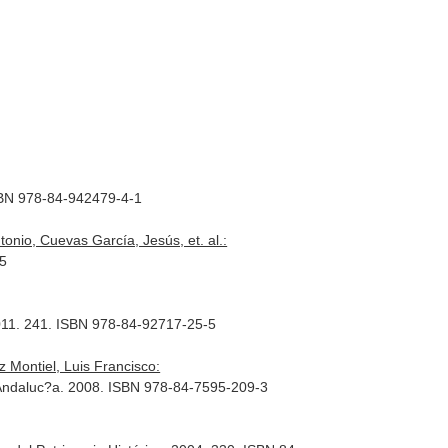
ISBN 978-84-942479-4-1
nio, Cuevas García, Jesús, et. al.:
15
2011. 241. ISBN 978-84-92717-25-5
 Montiel, Luis Francisco:
de Andaluc?a. 2008. ISBN 978-84-7595-209-3