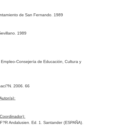
untamiento de San Fernando. 1989
evillano. 1989
 Empleo-Consejería de Educación, Cultura y
maci?N. 2006. 66
Autor/a):
(Coordinador):
r F?R Andalusien. Ed. 1. Santander (ESPAÑA).