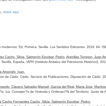
s,
véase aqui
zo modernos. Ed. Primera. Sevilla. Los Sentidos Ediciones. 2018. 64. 
acho, Silvia, Salmerón Escobar, Pedro, Arenillas Torrejon, Juan Anto
. Sevilla, España. IAPH (Instituto Andaluz del Patrimonio Histórico). 20
e Amerighi, Ivan:
ón de Cádiz. Cádiz. Servicio de Publicaciones. Diputación de Cádiz. 
ando, Clavero Salvador,Manuel, Garcia del Real, Maria Jose, Martinez
luc?a. Ica. Consejer?a de Vivienda y Ordenaci?N del Territorio. Junta 
ez Cacho Fernandez Cacho, Silvia, Salmerón Escobar, Pedro: