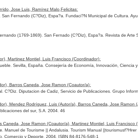
rido, Jose Luis, Ramírez Malo,Felicitas:
. San Fernando (C?Diz), Espa?a. Fundaci?N Municipal de Cultura. Ay
ernando (1769-1869). San Fernado (C?Diz), Espa?a. Revista de Arte S
or), Martinez Montiel, Luis Francisco (Coordinador):
ble. Sevilla, España. Consejería de Economía, Innovación, Ciencia y
ador), Barros Caneda, Jose Ramon (Coautor/a):
. C?Diz. Diputacion de Cadiz, Servicio de Publicaciones. Grupo Infor
ador), Mendez Rodríguez, Luis (Autor/a), Barros Caneda, Jose Ramon (
blicaciones del sur, S.A. 2004. 46
s Caneda, Jose Ramon (Coautor/a), Martinez Montiel, Luis Francisco 
e. Manuel de Tourisme || Andalusia. Tourism Manual ||tourismusf?Hre
o, Comercio y Deporte. 2004. ISBN 84-8176-548-1