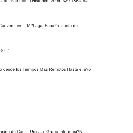
uz del Patrimonio Histórico. 2004. 330. ISBN 84-
 Conventions. , M?Laga, Espa?a. Junta de
8-94-4
ndo desde los Tiempos Mas Remotos Hasta el a?o
acion de Cadiz, Unicaja. Grupo Informaci?N.