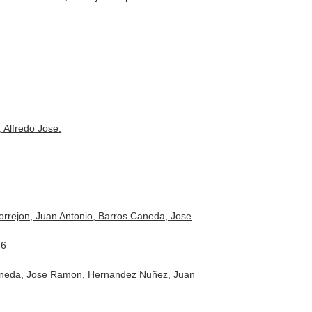
 Alfredo Jose:
orrejon, Juan Antonio, Barros Caneda, Jose
-6
s Caneda, Jose Ramon, Hernandez Nuñez, Juan