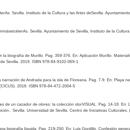
terAs
. Sevilla. Instituto de la Cultura y las Artes deSevilla. Ayuntami
nmásetcéterAs
. Sevilla. Ayuntamiento de Sevilla, Instituto de la Cultu
n la biografía de Murillo. Pag. 359-376.
En: Aplicación Murillo. Materia
tes de Sevilla. 2019. ISBN 978-84-9102-069-1
La narración de Andrada para la isla de Floreana. Pag. 7-9.
En: Playa n
es. (CICUS). 2018. ISBN 978-84-472-2004-5
s de un cazador de olores: la colección olorVISUAL. Pag. 14-18.
En: 
ición.
. Sevilla. Universidad de Sevilla. Centro de Iniciativas Cultural
una biografía líquida. Pag. 219-250.
En: Luis Gordillo. Confesión genera