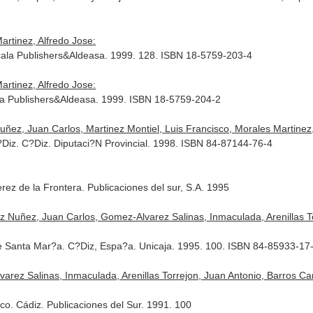
artinez, Alfredo Jose:
 Scala Publishers&Aldeasa. 1999. 128. ISBN 18-5759-203-4
artinez, Alfredo Jose:
cala Publishers&Aldeasa. 1999. ISBN 18-5759-204-2
z, Juan Carlos, Martinez Montiel, Luis Francisco, Morales Martinez,
Diz. C?Diz. Diputaci?N Provincial. 1998. ISBN 84-87144-76-4
ez de la Frontera. Publicaciones del sur, S.A. 1995
ez Nuñez, Juan Carlos, Gomez-Alvarez Salinas, Inmaculada, Arenillas T
 de Santa Mar?a. C?Diz, Espa?a. Unicaja. 1995. 100. ISBN 84-85933-17
lvarez Salinas, Inmaculada, Arenillas Torrejon, Juan Antonio, Barro
co. Cádiz. Publicaciones del Sur. 1991. 100