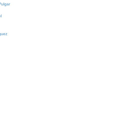
Pulgar
l
guez