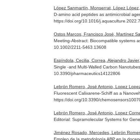
López Sanmartín, Monserrat, López López, 
D-amino acid peptides as antimicrobial agen
https://doi.org/10.1016/j.aquaculture.2022
Ostos Marcos, Francisco José, Martínez San
Meeting-Abstract: Biocompatible systems as
10.1002/2211-5463.13608
Espíndola, Cecilia, Correa, Alejandro Javier
Single -and Multi-Walled Carbon Nanotubes 
10.3390/pharmaceutics14122806
Lebrón Romero, José Antonio, Lopez Lopez,
Fluorescent Calixarene-Schiff as a Nanove
https://doi.org/10.3390/chemosensors100
Lebrón Romero, José Antonio, Lopez Cornej
Editorial: Supramolecular Systems for Gen
Jiménez Rosado, Mercedes, Lebrón Romero,
Empleo de la metodología ABP en la docenci