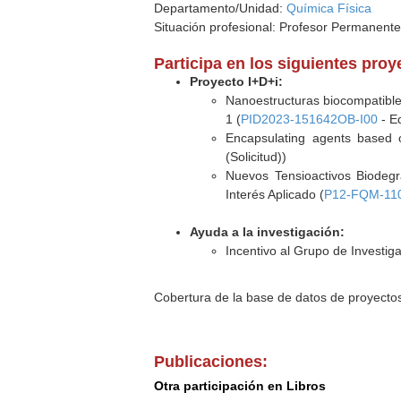
Departamento/Unidad:
Química Física
Situación profesional: Profesor Permanent
Participa en los siguientes pro
Proyecto I+D+i:
Nanoestructuras biocompatible
1 (
PID2023-151642OB-I00
- Eq
Encapsulating agents based 
(Solicitud))
Nuevos Tensioactivos Biodegr
Interés Aplicado (
P12-FQM-11
Ayuda a la investigación:
Incentivo al Grupo de Investi
Cobertura de la base de datos de proyecto
Publicaciones:
Otra participación en Libros