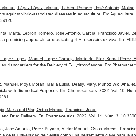
Manuel, López López, Manuel, Lebrón Romero, José Antonio, Molina, A
ts against vibrio-associated diseases in aquaculture.
En: Aquaculture
.
.739120
ta, Marta, Lebrón Romero, José Antonio, García, Francisco Javier, Bern
 a promising approach for eradicating HIV reservoirs ex vivo.
En: FEB
, Lopez Lopez, Manuel, Lopez Cornejo, María del Pilar, Bernal Perez, Ev
as Nanocarriers for the Delivery of 7-Hydroxyflavone.
En: Pharmaceut
 Manuel, Moyá Morán, María Luisa, Deasy, Mary, Muñoz Wic, Ana, et. 
hicle with Biomedical Purposes.
En: Chemosensors
. 2022. Vol. 10. Núm
70281
o, María del Pilar, Ostos Marcos, Francisco José:
e and Drug Delivery.
En: Pharmaceutics
. 2022. Vol. 14. Núm. 3. 10.3
 José Antonio, Perez Puyana, Víctor Manuel, Ostos Marcos, Francisc
a de la Universidad de Sevilla como una herramienta clave para la apli