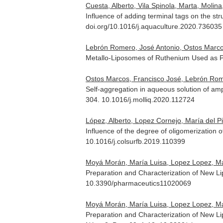
Cuesta, Alberto, Vila Spinola, Marta, Molina
Influence of adding terminal tags on the str
doi.org/10.1016/j.aquaculture.2020.736035
Lebrón Romero, José Antonio, Ostos Marcos
Metallo-Liposomes of Ruthenium Used as Pr
Ostos Marcos, Francisco José, Lebrón Romer
Self-aggregation in aqueous solution of amp
304. 10.1016/j.molliq.2020.112724
López, Alberto, Lopez Cornejo, María del P
Influence of the degree of oligomerization o
10.1016/j.colsurfb.2019.110399
Moyá Morán, María Luisa, Lopez Lopez, Ma
Preparation and Characterization of New Li
10.3390/pharmaceutics11020069
Moyá Morán, María Luisa, Lopez Lopez, Man
Preparation and Characterization of New Li