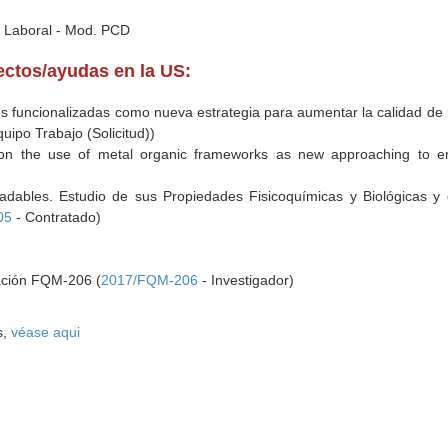
e Laboral - Mod. PCD
yectos/ayudas en la US:
s funcionalizadas como nueva estrategia para aumentar la calidad de l
uipo Trabajo (Solicitud))
on the use of metal organic frameworks as new approaching to er
adables. Estudio de sus Propiedades Fisicoquímicas y Biológicas y 
05
- Contratado)
gación FQM-206 (
2017/FQM-206
- Investigador)
s,
véase aqui