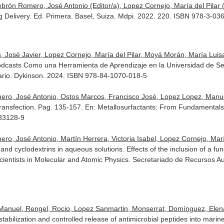
brón Romero, José Antonio (Editor/a), Lopez Cornejo, María del Pilar (
Delivery. Ed. Primera. Basel, Suiza. Mdpi. 2022. 220. ISBN 978-3-03
 José Javier, Lopez Cornejo, María del Pilar, Moyá Morán, María Luis
odcasts Como una Herramienta de Aprendizaje en la Universidad de Se
ario
. Dykinson. 2024. ISBN 978-84-1070-018-5
ero, José Antonio, Ostos Marcos, Francisco José, Lopez Lopez, Manuel
Transfection. Pag. 135-157.
En: Metallosurfactants: From Fundamentals 
83128-9
, José Antonio, Martín Herrera, Victoria Isabel, Lopez Cornejo, María 
 cyclodextrins in aqueous solutions. Effects of the inclusion of a funct
ientists in Molecular and Atomic Physics
. Secretariado de Recursos A
anuel, Rengel, Rocio, Lopez Sanmartin, Monserrat, Domínguez, Elena,
tabilization and controlled release of antimicrobial peptides into marin