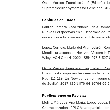
Ostos Marcos, Francisco José (Editor/a), Le
Supramolecular Systems for Gene and Drug 
Capítulos en Libros
Lebrón Romero, José Antonio, Plata Ramos,
Nuevas Perspectivas en el Desarrollo de P
innovación educativa en el ámbito universit
Lopez Cornejo, María del Pilar, Lebrón Rom
Metallosurfactants as Non-viral Vectors in 
Wiley¿VCH GmbH. 2022. ISBN 978-3-527-
Ostos Marcos, Francisco José, Lebrón Romero
Host-guest complexes between surfactants and
Pag. 111-119.
En: New trends from young sc
de Sevilla). 2017. ISBN 978-84-16784-65-3
Publicaciones en Revistas
Molina Márquez, Ana Maria, Lopez Lopez, M
Characterization of PLGA nanoparticles for s