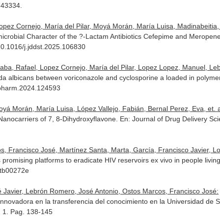
.743334.
pez Cornejo, María del Pilar, Moyá Morán, María Luisa, Madinabeitia, N
microbial Character of the ?-Lactam Antibiotics Cefepime and Merope
g/10.1016/j.jddst.2025.106830
 Haba, Rafael, Lopez Cornejo, María del Pilar, Lopez Lopez, Manuel, Leb
dida albicans between voriconazole and cyclosporine a loaded in polyme
ijpharm.2024.124593
á Morán, María Luisa, López Vallejo, Fabián, Bernal Perez, Eva, et. a
Nanocarriers of 7, 8-Dihydroxyflavone.
En: Journal of Drug Delivery Sc
 Francisco José, Martínez Santa, Marta, García, Francisco Javier, Lop
romising platforms to eradicate HIV reservoirs ex vivo in people livin
4tb00272e
é Javier, Lebrón Romero, José Antonio, Ostos Marcos, Francisco José:
novadora en la transferencia del conocimiento en la Universidad de S
. 1. Pag. 138-145