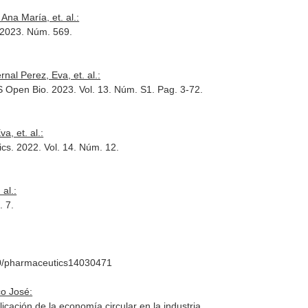
na María, et. al.:
 2023. Núm. 569.
al Perez, Eva, et. al.:
S Open Bio
. 2023. Vol. 13. Núm. S1. Pag. 3-72.
a, et. al.:
ics
. 2022. Vol. 14. Núm. 12.
al.:
. 7.
390/pharmaceutics14030471
o José:
cación de la economía circular en la industria.