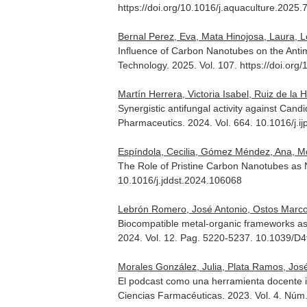
https://doi.org/10.1016/j.aquaculture.2025
Bernal Perez, Eva, Mata Hinojosa, Laura, Lo
Influence of Carbon Nanotubes on the Anti
Technology
. 2025. Vol. 107. https://doi.or
Martín Herrera, Victoria Isabel, Ruiz de la
Synergistic antifungal activity against Can
Pharmaceutics
. 2024. Vol. 664. 10.1016/j.
Espíndola, Cecilia, Gómez Méndez, Ana, Moy
The Role of Pristine Carbon Nanotubes as 
10.1016/j.jddst.2024.106068
Lebrón Romero, José Antonio, Ostos Marcos,
Biocompatible metal-organic frameworks as p
2024. Vol. 12. Pag. 5220-5237. 10.1039/D
Morales González, Julia, Plata Ramos, Jos
El podcast como una herramienta docente in
Ciencias Farmacéuticas
. 2023. Vol. 4. Núm