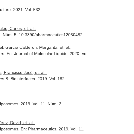
ulture
. 2021. Vol. 532.
s, Carlos, et. al.:
12. Núm. 5. 10.3390/pharmaceutics12050482
 García Calderón, Margarita, et. al.:
ers.
En: Journal of Molecular Liquids
. 2020. Vol.
 Francisco José, et. al.:
es B: Biointerfaces
. 2019. Vol. 182.
Liposomes. 2019. Vol. 11. Núm. 2.
z, David, et. al.:
 Liposomes.
En: Pharmaceutics
. 2019. Vol. 11.