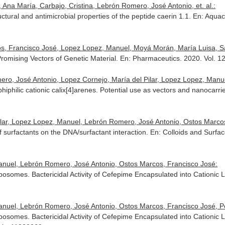
, Ana María, Carbajo, Cristina, Lebrón Romero, José Antonio, et. al.:
uctural and antimicrobial properties of the peptide caerin 1.1.
En: Aquac
, Francisco José, Lopez Lopez, Manuel, Moyá Morán, María Luisa, Sale
omising Vectors of Genetic Material.
En: Pharmaceutics
. 2020. Vol. 
o, José Antonio, Lopez Cornejo, María del Pilar, Lopez Lopez, Manuel,
hiphilic cationic calix[4]arenes. Potential use as vectors and nanocarri
ilar, Lopez Lopez, Manuel, Lebrón Romero, José Antonio, Ostos Marcos,
f surfactants on the DNA/surfactant interaction.
En: Colloids and Surfac
nuel, Lebrón Romero, José Antonio, Ostos Marcos, Francisco José:
posomes. Bactericidal Activity of Cefepime Encapsulated into Cationic 
uel, Lebrón Romero, José Antonio, Ostos Marcos, Francisco José, Pére
posomes. Bactericidal Activity of Cefepime Encapsulated into Cationic