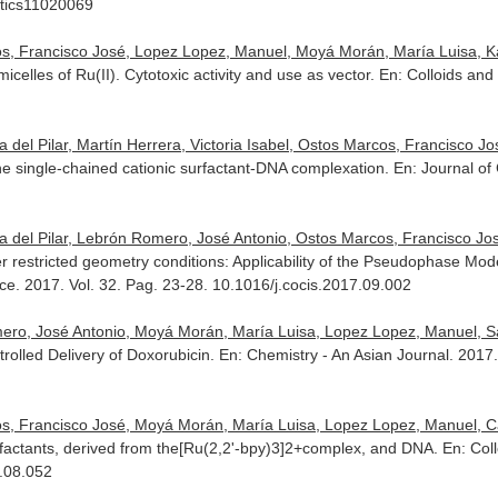
utics11020069
 Francisco José, Lopez Lopez, Manuel, Moyá Morán, María Luisa, Karde
icelles of Ru(II). Cytotoxic activity and use as vector.
En: Colloids and
el Pilar, Martín Herrera, Victoria Isabel, Ostos Marcos, Francisco José
the single-chained cationic surfactant-DNA complexation.
En: Journal of
 del Pilar, Lebrón Romero, José Antonio, Ostos Marcos, Francisco Jo
r restricted geometry conditions: Applicability of the Pseudophase Mo
nce
. 2017. Vol. 32. Pag. 23-28. 10.1016/j.cocis.2017.09.002
ro, José Antonio, Moyá Morán, María Luisa, Lopez Lopez, Manuel, Sán
trolled Delivery of Doxorubicin.
En: Chemistry - An Asian Journal
. 2017
, Francisco José, Moyá Morán, María Luisa, Lopez Lopez, Manuel, Car
rfactants, derived from the[Ru(2,2'-bpy)3]2+complex, and DNA.
En: Col
5.08.052