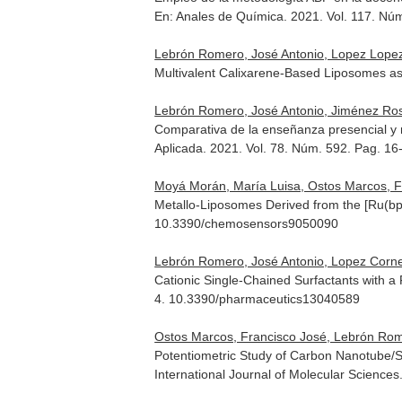
En: Anales de Química
. 2021. Vol. 117. Nú
Lebrón Romero, José Antonio, Lopez Lopez, 
Multivalent Calixarene-Based Liposomes as
Lebrón Romero, José Antonio, Jiménez Ros
Comparativa de la enseñanza presencial y no
Aplicada
. 2021. Vol. 78. Núm. 592. Pag. 16
Moyá Morán, María Luisa, Ostos Marcos, Fra
Metallo-Liposomes Derived from the [Ru(b
10.3390/chemosensors9050090
Lebrón Romero, José Antonio, Lopez Cornejo,
Cationic Single-Chained Surfactants with a
4. 10.3390/pharmaceutics13040589
Ostos Marcos, Francisco José, Lebrón Romer
Potentiometric Study of Carbon Nanotube/Su
International Journal of Molecular Sciences