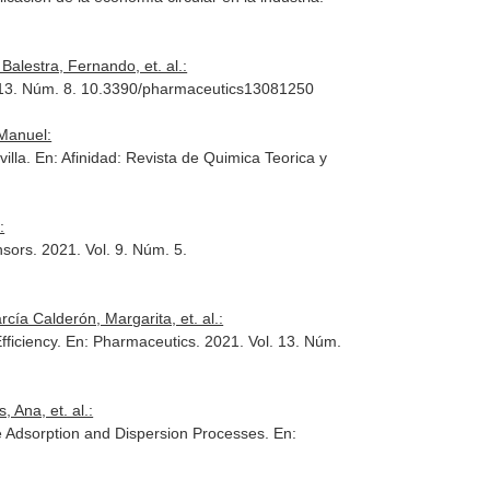
alestra, Fernando, et. al.:
. 13. Núm. 8. 10.3390/pharmaceutics13081250
Manuel:
villa.
En: Afinidad: Revista de Quimica Teorica y
:
sors
. 2021. Vol. 9. Núm. 5.
ía Calderón, Margarita, et. al.:
fficiency.
En: Pharmaceutics
. 2021. Vol. 13. Núm.
 Ana, et. al.:
he Adsorption and Dispersion Processes.
En: