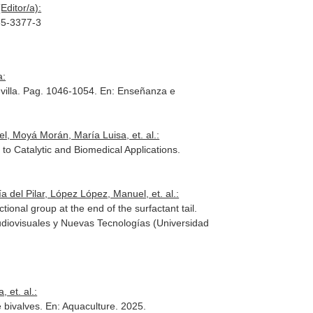
Editor/a):
65-3377-3
a:
villa. Pag. 1046-1054.
En: Enseñanza e
, Moyá Morán, María Luisa, et. al.:
to Catalytic and Biomedical Applications
.
del Pilar, López López, Manuel, et. al.:
ional group at the end of the surfactant tail.
udiovisuales y Nuevas Tecnologías (Universidad
 et. al.:
e bivalves.
En: Aquaculture
. 2025.