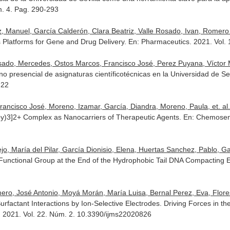
m. 4. Pag. 290-293
Manuel, García Calderón, Clara Beatriz, Valle Rosado, Ivan, Romero B
 Platforms for Gene and Drug Delivery.
En: Pharmaceutics
. 2021. Vol
ado, Mercedes, Ostos Marcos, Francisco José, Perez Puyana, Víctor 
 presencial de asignaturas científicotécnicas en la Universidad de Se
-22
ncisco José, Moreno, Izamar, García, Diandra, Moreno, Paula, et. al.
py)3]2+ Complex as Nanocarriers of Therapeutic Agents.
En: Chemosen
 María del Pilar, García Dionisio, Elena, Huertas Sanchez, Pablo, Garc
 Functional Group at the End of the Hydrophobic Tail DNA Compacting E
o, José Antonio, Moyá Morán, María Luisa, Bernal Perez, Eva, Flores,
rfactant Interactions by Ion-Selective Electrodes. Driving Forces in t
. 2021. Vol. 22. Núm. 2. 10.3390/ijms22020826