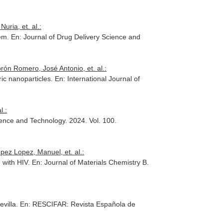
uria, et. al.:
nem.
En: Journal of Drug Delivery Science and
rón Romero, José Antonio, et. al.:
ric nanoparticles.
En: International Journal of
l.:
ience and Technology
. 2024. Vol. 100.
ez Lopez, Manuel, et. al.:
g with HIV.
En: Journal of Materials Chemistry B
.
evilla.
En: RESCIFAR: Revista Española de