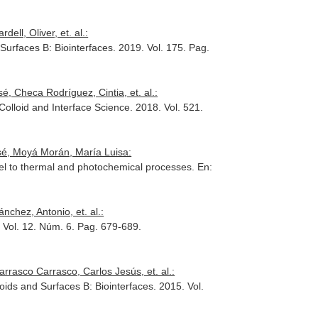
ll, Oliver, et. al.:
 Surfaces B: Biointerfaces
. 2019. Vol. 175. Pag.
, Checa Rodríguez, Cintia, et. al.:
 Colloid and Interface Science
. 2018. Vol. 521.
sé, Moyá Morán, María Luisa:
del to thermal and photochemical processes.
En:
chez, Antonio, et. al.:
. Vol. 12. Núm. 6. Pag. 679-689.
rasco Carrasco, Carlos Jesús, et. al.:
loids and Surfaces B: Biointerfaces
. 2015. Vol.