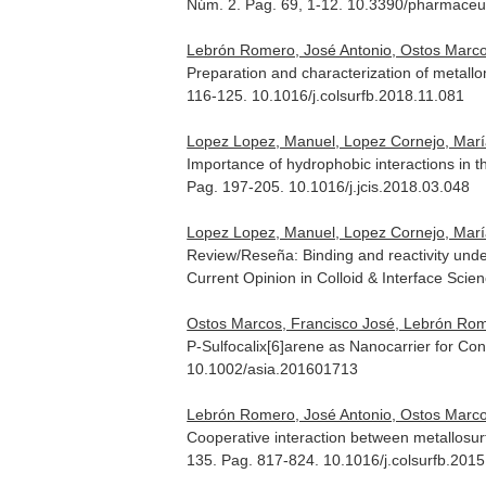
Núm. 2. Pag. 69, 1-12. 10.3390/pharmace
Lebrón Romero, José Antonio, Ostos Marcos,
Preparation and characterization of metallom
116-125. 10.1016/j.colsurfb.2018.11.081
Lopez Lopez, Manuel, Lopez Cornejo, María d
Importance of hydrophobic interactions in 
Pag. 197-205. 10.1016/j.jcis.2018.03.048
Lopez Lopez, Manuel, Lopez Cornejo, María
Review/Reseña: Binding and reactivity unde
Current Opinion in Colloid & Interface Scie
Ostos Marcos, Francisco José, Lebrón Rome
P-Sulfocalix[6]arene as Nanocarrier for Con
10.1002/asia.201601713
Lebrón Romero, José Antonio, Ostos Marcos
Cooperative interaction between metallosu
135. Pag. 817-824. 10.1016/j.colsurfb.201