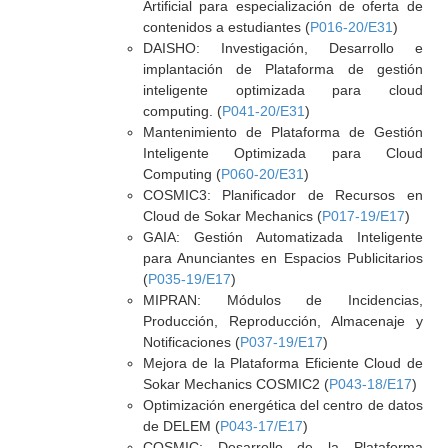
Artificial para especialización de oferta de
contenidos a estudiantes (
P016-20/E31
)
DAISHO: Investigación, Desarrollo e
implantación de Plataforma de gestión
inteligente optimizada para cloud
computing. (
P041-20/E31
)
Mantenimiento de Plataforma de Gestión
Inteligente Optimizada para Cloud
Computing (
P060-20/E31
)
COSMIC3: Planificador de Recursos en
Cloud de Sokar Mechanics (
P017-19/E17
)
GAIA: Gestión Automatizada Inteligente
para Anunciantes en Espacios Publicitarios
(
P035-19/E17
)
MIPRAN: Módulos de Incidencias,
Producción, Reproducción, Almacenaje y
Notificaciones (
P037-19/E17
)
Mejora de la Plataforma Eficiente Cloud de
Sokar Mechanics COSMIC2 (
P043-18/E17
)
Optimización energética del centro de datos
de DELEM (
P043-17/E17
)
COSMIC: Desarrollo de la Plataforma