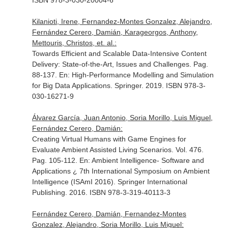
ISBN 978-3-030-20004-6
Kilanioti, Irene, Fernandez-Montes Gonzalez, Alejandro,
Fernández Cerero, Damián, Karageorgos, Anthony,
Mettouris, Christos, et. al.:
Towards Efficient and Scalable Data-Intensive Content
Delivery: State-of-the-Art, Issues and Challenges. Pag.
88-137.
En: High-Performance Modelling and Simulation
for Big Data Applications
. Springer. 2019. ISBN 978-3-
030-16271-9
Álvarez García, Juan Antonio, Soria Morillo, Luis Miguel,
Fernández Cerero, Damián:
Creating Virtual Humans with Game Engines for
Evaluate Ambient Assisted Living Scenarios. Vol. 476.
Pag. 105-112.
En: Ambient Intelligence- Software and
Applications ¿ 7th International Symposium on Ambient
Intelligence (ISAmI 2016)
. Springer International
Publishing. 2016. ISBN 978-3-319-40113-3
Fernández Cerero, Damián, Fernandez-Montes
Gonzalez, Alejandro, Soria Morillo, Luis Miguel: