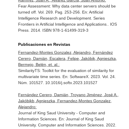
Ramírez, Juan A., Álvarez García, Juan Antonio:
Fear Assessment: Why data center servers should be
turned off. Vol. 269. Pag. 253-256.
En: Artificial
Intelligence Research and Development. Series
Frontiers in Artificial Intelligence and Applications.
. IOS
Press. 2014. ISBN 978-1-61499-319-3
Publicaciones en Revistas
Fernandez-Montes Gonzalez, Alejandro, Fernández
Cerero, Damián, Escalera, Felipe, Jakóbik, Agnieszka,
Bermejo, Belén, et. al.:
SimilarityTS: Toolkit for the evaluation of similarity for
multivariate time series.
En: SoftwareX
. 2023. Vol. 24.
Núm. 101527. 10.1016/j.softx.2023.101527
Fernández Cerero, Damián, Troyano Jiménez, José A.,
Jakóbikb, Agnieszka, Fernandez-Montes Gonzalez,
Alejandro:
Journal of King Saud University - Computer and
Information Sciences.
En: Journal of King Saud
University. Computer and Information Sciences
. 2022.