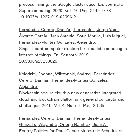
process mining: the Google cluster case.
En: Journal of
Supercomputing
. 2020. Vol. 76. Pag. 2449-2478.
10.1007/s11227-019-02996-2
Fernández Cerero, Damián, Fernandez, Jorge Yago,
Álvarez García, Juan Antonio, Soria Morillo, Luis Miguel,
Fernandez-Montes Gonzalez, Alejandro:
Single-board-computer clusters for cloudlet computing in
internet of things.
En: Sensors
. 2019.
10.3390/s19133026
Kolodziej, Joanna, Wilczynski, Andrzej, Fernández
Cerero, Damián, Fernandez-Montes Gonzalez,
Alejandro:
Blockchain secure cloud: a new generation integrated
cloud and blockchain platforms ¿ general concepts and
challenges. 2018. Vol. 4. Núm. 2. Pag. 28-35
Fernández Cerero, Damián, Fernandez-Montes
Gonzalez, Alejandro, Ortega Ramírez, Juan A.:
Energy Policies for Data-Center Monolithic Schedulers.