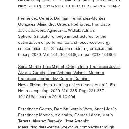
cluster computing.
En: Cluster Computing
. 2020. Vol. 23.
Núm. 4. Pag. 3387-3403. 10.1007/s10586-020-03094-2
Fernández Cerero, Damián, Fernandez-Montes
Gonzalez, Alejandro, Ortega Rodríguez, Francisco
Javier, Jakóbik, Agnieszka, Widlak, Adrian:
Sphere: Simulator of edge infrastructures for the
optimization of performance and resources energy
consumption.
En: Simulation modelling practice and
theory
. 2020. Vol. 101. 10.1016/j.simpat.2019.101966
Soria Morillo, Luis Miguel, Ortega Irizo, Francisco Javier,
Álvarez García, Juan Antonio, Velasco Morente,
Francisco, Fernández Cerero, Damián:
How efficient deep-learning object detectors are?.
En:
Neurocomputing
. 2020. Vol. 385. Pag. 231-257.
10.1016/j.neucom.2019.10.094
Fernández Cerero, Damián, Varela Vaca, Ángel Jesús,
Fernández Montes, Alejandro, Gómez López, María
Teresa, Alvarez Bermejo, Jose Antonio:
Measuring data-centre workflows complexity through