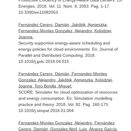
Productive Efficiency of Energy-Aware Data Centers.
En:
Energies
. 2018. Vol. 11. Núm. 8, 2053. Pag. 1-17.
10.3390/en11082053
Fernández Cerero, Damián, Jakóbik, Agnieszka,
Fernandez-Montes Gonzalez, Alejandro, Kolodziej,
Joanna:
Security supportive energy-aware scheduling and
energy policies for cloud environments.
En: Journal of
Parallel and Distributed Computing
. 2018.
10.1016/j.jpdc.2018.04.015
Fernández Cerero, Damián, Fernandez-Montes
Gonzalez, Alejandro, Jakóbik, Agnieszka, Kolodziej,
Joanna, Toro Bonilla, Miguel:
SCORE: Simulator for cloud optimization of resources
and energy consumption.
En: Simulation modelling
practice and theory
. 2018. Vol. 82. Pag. 160-173.
10.1016/j.simpat.2018.01.004
Fernandez-Montes Gonzalez, Alejandro, Fernández
Cerero, Damián, González Abril, Luis, Álvarez García,