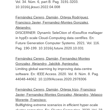
Vol. 34. Núm. 6, part B. Pag. 3191-3203.
10.1016/j.jksuci.2022.04.008
Fernández Cerero, Damián, Ortega Rodríguez,
Francisco Javier, Fernandez-Montes Gonzalez,
Alejandro:
DISCERNER: DynamIc SeleCtion of rEsouRce maNager
in hypEr-scale Cloud-Computing data centRes.
En:
Future Generation Computer Systems
. 2021. Vol. 116.
Pag. 190-199. 10.1016/j.future.2020.10.031
Fernández Cerero, Damián, Fernandez-Montes
Gonzalez, Alejandro, Jakókik, Agnieszka:
Limiting global warming by improving data-centre
software.
En: IEEE Access
. 2020. Vol. 8. Núm. 8. Pag.
44048-44062. 10.1109/Access.2020.2978306
Fernández Cerero, Damián, Ortega Irizo, Francisco
Javier, Fernandez-Montes Gonzalez, Alejandro, Velasco
Morente, Francisco:
Bullfighting extreme scenarios in efficient hyper-scale