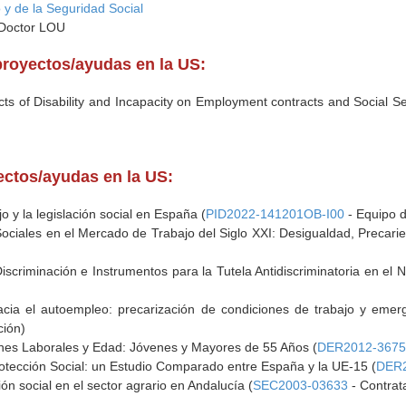
 y de la Seguridad Social
 Doctor LOU
proyectos/ayudas en la US:
ts of Disability and Incapacity on Employment contracts and Social S
yectos/ayudas en la US:
 y la legislación social en España (
PID2022-141201OB-I00
- Equipo d
ciales en el Mercado de Trabajo del Siglo XXI: Desigualdad, Precarie
scriminación e Instrumentos para la Tutela Antidiscriminatoria en el 
cia el autoempleo: precarización de condiciones de trabajo y emer
ción)
nes Laborales y Edad: Jóvenes y Mayores de 55 Años (
DER2012-367
otección Social: un Estudio Comparado entre España y la UE-15 (
DER2
ón social en el sector agrario en Andalucía (
SEC2003-03633
- Contrat