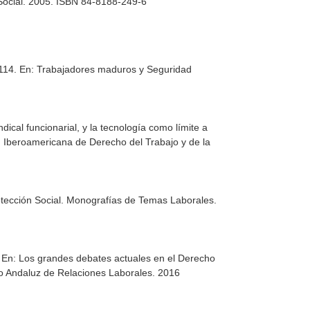
 Social. 2005. ISBN 84-8188-249-6
-114.
En: Trabajadores maduros y Seguridad
ical funcionarial, y la tecnología como límite a
n Iberoamericana de Derecho del Trabajo y de la
tección Social
. Monografías de Temas Laborales.
.
En: Los grandes debates actuales en el Derecho
o Andaluz de Relaciones Laborales. 2016