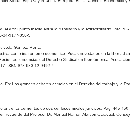
tencia Social: Espa?a y la Uni?N Europea. Ed. 1. Consejo Económico y
: el díficil punto medio entre lo transitorio y lo extraordinario. Pag. 93
78-84-9177-850-9
púlveda Gómez, Maria:
ectiva como instrumento económico. Pocas novedades en la libertad sind
Recientes tendencias del Derecho Sindical en Iberoámerica
. Asociació
2017. ISBN 978-980-12-9492-4
eo.
En: Los grandes debates actuales en el Derecho del trabajo y la Pro
 entre las corrientes de dos confusos niveles jurídicos. Pag. 445-460
os en recuerdo del Profesor Dr. Manuel Ramón Alarcón Caracuel
. Consej