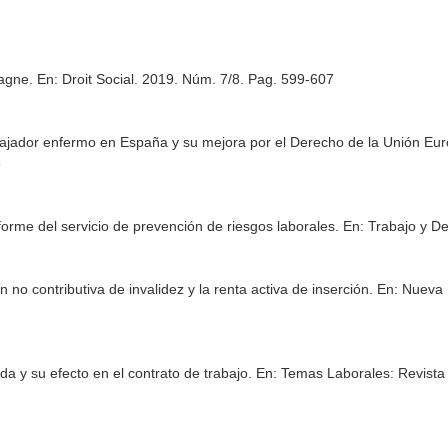
pagne.
En: Droit Social
. 2019. Núm. 7/8. Pag. 599-607
rabajador enfermo en España y su mejora por el Derecho de la Unión Eu
6
nforme del servicio de prevención de riesgos laborales.
En: Trabajo y D
 no contributiva de invalidez y la renta activa de inserción.
En: Nueva 
a y su efecto en el contrato de trabajo.
En: Temas Laborales: Revista 