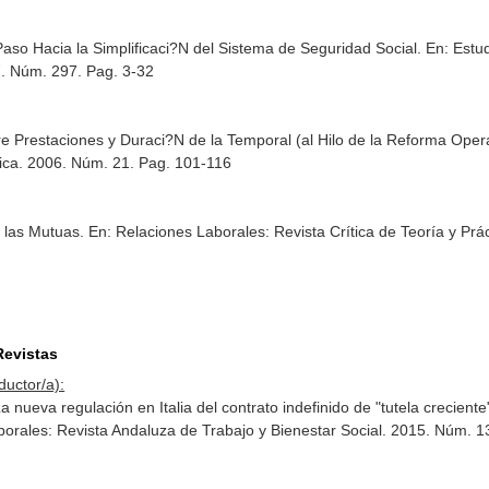
aso Hacia la Simplificaci?N del Sistema de Seguridad Social.
En: Estu
7. Núm. 297. Pag. 3-32
re Prestaciones y Duraci?N de la Temporal (al Hilo de la Reforma Ope
ica
. 2006. Núm. 21. Pag. 101-116
r las Mutuas.
En: Relaciones Laborales: Revista Crítica de Teoría y Prác
Revistas
ductor/a):
La nueva regulación en Italia del contrato indefinido de "tutela crecien
orales: Revista Andaluza de Trabajo y Bienestar Social
. 2015. Núm. 1