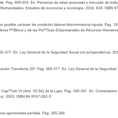
able. Pag. 409-453.
En: Personas de edad avanzada y mercado de trabajo.
ant Humanidades. Estudios de economía y sociología. 2016. 618. ISBN
posible carácter de condición laboral discriminatoria injusta. Pag. 1
deres P?Blicos y de las Pol?Ticas Empresariales de Recursos Humano
365-377.
En: Ley General de la Seguridad Social con jurisprudencia
. 20
sición Transitoria 20ª. Pag. 365-377.
En: Ley General de la Seguridad 
l Cap?Tulo VI (Arts. 55-56) de la Lgss. Pag. 330-347.
En: Comentarios 
rs). 2003. ISBN 84-9767-052-3
 una oportunidad perdida. Pag. 255-266