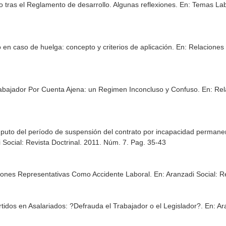
o tras el Reglamento de desarrollo. Algunas reflexiones.
En: Temas Lab
 en caso de huelga: concepto y criterios de aplicación.
En: Relaciones 
Trabajador Por Cuenta Ajena: un Regimen Inconcluso y Confuso.
En: Rel
puto del período de suspensión del contrato por incapacidad permanen
 Social: Revista Doctrinal
. 2011. Núm. 7. Pag. 35-43
nciones Representativas Como Accidente Laboral.
En: Aranzadi Social: R
idos en Asalariados: ?Defrauda el Trabajador o el Legislador?.
En: Ar