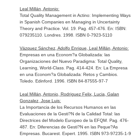
Leal Millán, Antonio:
Total Quality Management in Actino: Implementing Ways
in Spanish Companies en Managing in Uncertainty
Theory and Practice. Vol. 19. Pag. 457-476.
En: ISBN:
079235110
. Londres. 1998. ISBN 0-7923-5110
Vázquez Sánchez, Adolfo Enrique, Leal Millán, Antonio:
Empresas en una Econom?a Globalizada: las
Organizaciones del Nuevo Paradigma: Total Quality,
Learning, World-Class. Pag. 414-424.
En: La Empresa
en una Econom?a Globalizada: Retos y Cambios
.
Toledo. Edinford. 1996. ISBN 84-87555-97-7
Leal Millán, Antonio, Rodriguez Felix, Lucia, Galan
Gonzalez, Jose Luis:
La Importancia de los Recursos Humanos en las
Evaluaciones de la Gesti?N de la Calidad Total: las
Directrices del Modelo Europeo de la EFQM. Pag. 476-
487.
En: Diferencias de Gesti?N en las Peque?As
Empresas
. Bucarest. Expert. 1995. ISBN 973-97235-1-9