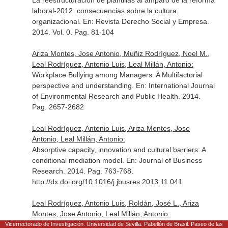
La reestructuración de plantillas al amparo de la reforma
laboral-2012: consecuencias sobre la cultura
organizacional.
En: Revista Derecho Social y Empresa
.
2014. Vol. 0. Pag. 81-104
Ariza Montes, Jose Antonio, Muñiz Rodríguez, Noel M.,
Leal Rodríguez, Antonio Luis, Leal Millán, Antonio:
Workplace Bullying among Managers: A Multifactorial
perspective and understanding.
En: International Journal
of Environmental Research and Public Health
. 2014.
Pag. 2657-2682
Leal Rodríguez, Antonio Luis, Ariza Montes, Jose
Antonio, Leal Millán, Antonio:
Absorptive capacity, innovation and cultural barriers: A
conditional mediation model.
En: Journal of Business
Research
. 2014. Pag. 763-768.
http://dx.doi.org/10.1016/j.jbusres.2013.11.041
Leal Rodríguez, Antonio Luis, Roldán, José L., Ariza
Montes, Jose Antonio, Leal Millán, Antonio:
From potential absorptive capacity to innovation
Vicerrectorado de Investigación. Universidad de Sevilla. Pabellón de Brasil. Paseo de las