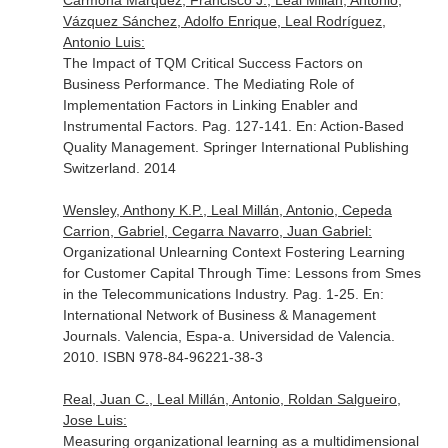
Carmona Márquez, Francisco J., Leal Millán, Antonio,
Vázquez Sánchez, Adolfo Enrique, Leal Rodríguez,
Antonio Luis:
The Impact of TQM Critical Success Factors on
Business Performance. The Mediating Role of
Implementation Factors in Linking Enabler and
Instrumental Factors. Pag. 127-141.
En: Action-Based
Quality Management
. Springer International Publishing
Switzerland. 2014
Wensley, Anthony K.P., Leal Millán, Antonio, Cepeda
Carrion, Gabriel, Cegarra Navarro, Juan Gabriel:
Organizational Unlearning Context Fostering Learning
for Customer Capital Through Time: Lessons from Smes
in the Telecommunications Industry. Pag. 1-25.
En:
International Network of Business & Management
Journals
. Valencia, Espa-a. Universidad de Valencia.
2010. ISBN 978-84-96221-38-3
Real, Juan C., Leal Millán, Antonio, Roldan Salgueiro,
Jose Luis:
Measuring organizational learning as a multidimensional