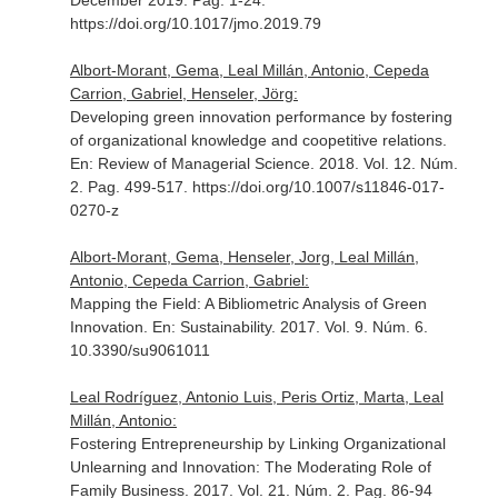
December 2019. Pag. 1-24.
https://doi.org/10.1017/jmo.2019.79
Albort-Morant, Gema, Leal Millán, Antonio, Cepeda
Carrion, Gabriel, Henseler, Jörg:
Developing green innovation performance by fostering
of organizational knowledge and coopetitive relations.
En: Review of Managerial Science
. 2018. Vol. 12. Núm.
2. Pag. 499-517. https://doi.org/10.1007/s11846-017-
0270-z
Albort-Morant, Gema, Henseler, Jorg, Leal Millán,
Antonio, Cepeda Carrion, Gabriel:
Mapping the Field: A Bibliometric Analysis of Green
Innovation.
En: Sustainability
. 2017. Vol. 9. Núm. 6.
10.3390/su9061011
Leal Rodríguez, Antonio Luis, Peris Ortiz, Marta, Leal
Millán, Antonio:
Fostering Entrepreneurship by Linking Organizational
Unlearning and Innovation: The Moderating Role of
Family Business. 2017. Vol. 21. Núm. 2. Pag. 86-94