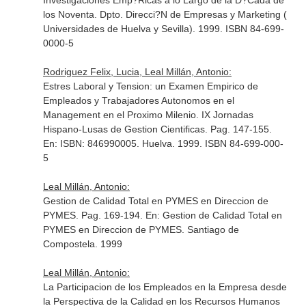
Investigaciones Emp?Ricas a lo Largo de la D?Cada de
los Noventa
. Dpto. Direcci?N de Empresas y Marketing (
Universidades de Huelva y Sevilla). 1999. ISBN 84-699-
0000-5
Rodriguez Felix, Lucia, Leal Millán, Antonio:
Estres Laboral y Tension: un Examen Empirico de
Empleados y Trabajadores Autonomos en el
Management en el Proximo Milenio. IX Jornadas
Hispano-Lusas de Gestion Cientificas. Pag. 147-155.
En: ISBN: 846990005
. Huelva. 1999. ISBN 84-699-000-
5
Leal Millán, Antonio:
Gestion de Calidad Total en PYMES en Direccion de
PYMES. Pag. 169-194.
En: Gestion de Calidad Total en
PYMES en Direccion de PYMES
. Santiago de
Compostela. 1999
Leal Millán, Antonio:
La Participacion de los Empleados en la Empresa desde
la Perspectiva de la Calidad en los Recursos Humanos