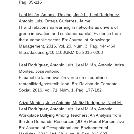
Pag. 95-116
Leal Millán, Antonio, Roldán, José L., Leal Rodríguez,
Antonio Luis, Ortega Gutierrez, Jaime:
IT and relationship learning in networks as drivers of
green innovation and customer capital: Evidence from
the automobile sector.
En: Journal of Knowledge
Management
. 2016. Vol. 20. Núm. 3. Pag. 444-464.
http://dx.doi.org/10.1108/JKM-05-2015-0203
Leal Rodríguez, Antonio Luis, Leal Millán, Antonio, Ariza
Montes, Jose Antonio:
El papel de la innovación verde en el equilibrio
rentabilidad¿sostenibilidad.
En: Revista de Fomento
Social
. 2016. Vol. 71. Núm. 1. Pag. 177-182
Ariza Montes, Jose Antonio, Muñiz Rodríguez, Noel M.,
Leal Rodríguez, Antonio Luis, Leal Millán, Antonio:
Workplace Bullying Among Teachers: An Analysis from
the Job Demands-Resources (JD-R) Model Perspective.
En: Journal of Occupational and Environmental