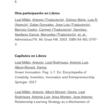
6
Otra participación en Libros
Leal Millán, Antonio (Traductor/a), Gómez Mejía, Luis R.
(Autor/a), Galan Gonzalez, Jose Luis (Traductor/a),
Barroso Castro, Carmen (Traductor/a), Sanchez-
Apellaniz Garcia, Mercedes (Traductor/a), et. al.:
Administraci?N. Mc Graw Hill. 2003. ISBN 84-481-3797-
3
Capítulos en Libros
Leal Millán, Antonio, Leal Rodríguez, Antonio Luis,
Albort-Morant, Gema:
Green Innovation. Pag. 1-7.
En: Encyclopedia of
Creativity, Invention, Innovation and Entrepreneurship
.
Springer. 2017
Leal Millán, Antonio, Albort-Morant, Gema, Leal
Rodríguez, Antonio Luis, Ariza Montes, Jose Antonio:
Relationship Learning Strategy as a Mechanism of