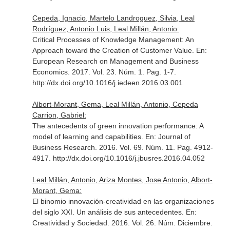
Cepeda, Ignacio, Martelo Landroguez, Silvia, Leal
Rodríguez, Antonio Luis, Leal Millán, Antonio:
Critical Processes of Knowledge Management: An
Approach toward the Creation of Customer Value.
En:
European Research on Management and Business
Economics
. 2017. Vol. 23. Núm. 1. Pag. 1-7.
http://dx.doi.org/10.1016/j.iedeen.2016.03.001
Albort-Morant, Gema, Leal Millán, Antonio, Cepeda
Carrion, Gabriel:
The antecedents of green innovation performance: A
model of learning and capabilities.
En: Journal of
Business Research
. 2016. Vol. 69. Núm. 11. Pag. 4912-
4917. http://dx.doi.org/10.1016/j.jbusres.2016.04.052
Leal Millán, Antonio, Ariza Montes, Jose Antonio, Albort-
Morant, Gema:
El binomio innovación-creatividad en las organizaciones
del siglo XXI. Un análisis de sus antecedentes.
En:
Creatividad y Sociedad
. 2016. Vol. 26. Núm. Diciembre.