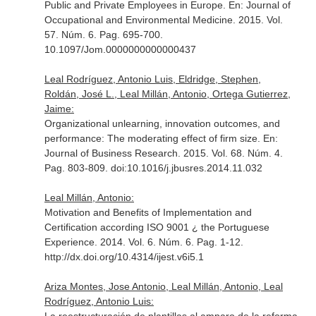
Public and Private Employees in Europe.
En: Journal of
Occupational and Environmental Medicine
. 2015. Vol.
57. Núm. 6. Pag. 695-700.
10.1097/Jom.0000000000000437
Leal Rodríguez, Antonio Luis, Eldridge, Stephen,
Roldán, José L., Leal Millán, Antonio, Ortega Gutierrez,
Jaime:
Organizational unlearning, innovation outcomes, and
performance: The moderating effect of firm size.
En:
Journal of Business Research
. 2015. Vol. 68. Núm. 4.
Pag. 803-809. doi:10.1016/j.jbusres.2014.11.032
Leal Millán, Antonio:
Motivation and Benefits of Implementation and
Certification according ISO 9001 ¿ the Portuguese
Experience. 2014. Vol. 6. Núm. 6. Pag. 1-12.
http://dx.doi.org/10.4314/ijest.v6i5.1
Ariza Montes, Jose Antonio, Leal Millán, Antonio, Leal
Rodríguez, Antonio Luis: