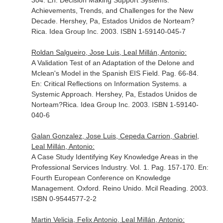
304.
En: Decision Making Support Systems:
Achievements, Trends, and Challenges for the New
Decade
. Hershey, Pa, Estados Unidos de Norteam?
Rica. Idea Group Inc. 2003. ISBN 1-59140-045-7
Roldan Salgueiro, Jose Luis, Leal Millán, Antonio:
A Validation Test of an Adaptation of the Delone and
Mclean's Model in the Spanish EIS Field. Pag. 66-84.
En: Critical Reflections on Information Systems. a
Systemic Approach
. Hershey, Pa, Estados Unidos de
Norteam?Rica. Idea Group Inc. 2003. ISBN 1-59140-
040-6
Galan Gonzalez, Jose Luis, Cepeda Carrion, Gabriel,
Leal Millán, Antonio:
A Case Study Identifying Key Knowledge Areas in the
Professional Services Industry. Vol. 1. Pag. 157-170.
En:
Fourth European Conference on Knowledge
Management
. Oxford. Reino Unido. Mcil Reading. 2003.
ISBN 0-9544577-2-2
Martin Velicia, Felix Antonio, Leal Millán, Antonio: