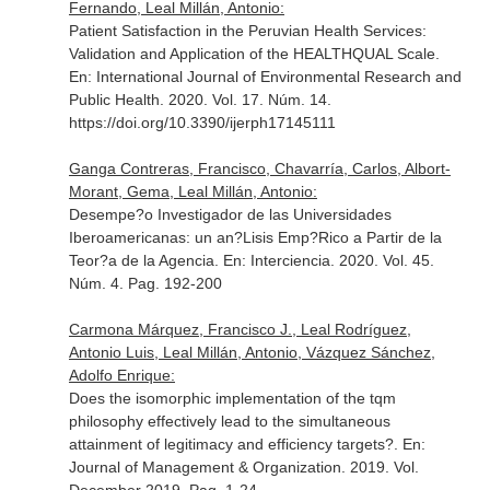
Fernando, Leal Millán, Antonio:
Patient Satisfaction in the Peruvian Health Services:
Validation and Application of the HEALTHQUAL Scale.
En: International Journal of Environmental Research and
Public Health
. 2020. Vol. 17. Núm. 14.
https://doi.org/10.3390/ijerph17145111
Ganga Contreras, Francisco, Chavarría, Carlos, Albort-
Morant, Gema, Leal Millán, Antonio:
Desempe?o Investigador de las Universidades
Iberoamericanas: un an?Lisis Emp?Rico a Partir de la
Teor?a de la Agencia.
En: Interciencia
. 2020. Vol. 45.
Núm. 4. Pag. 192-200
Carmona Márquez, Francisco J., Leal Rodríguez,
Antonio Luis, Leal Millán, Antonio, Vázquez Sánchez,
Adolfo Enrique:
Does the isomorphic implementation of the tqm
philosophy effectively lead to the simultaneous
attainment of legitimacy and efficiency targets?.
En:
Journal of Management & Organization
. 2019. Vol.