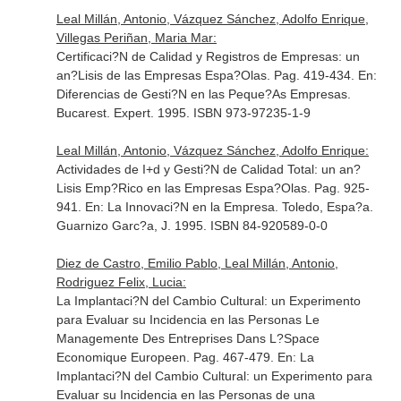
Leal Millán, Antonio, Vázquez Sánchez, Adolfo Enrique,
Villegas Periñan, Maria Mar:
Certificaci?N de Calidad y Registros de Empresas: un
an?Lisis de las Empresas Espa?Olas. Pag. 419-434.
En:
Diferencias de Gesti?N en las Peque?As Empresas
.
Bucarest. Expert. 1995. ISBN 973-97235-1-9
Leal Millán, Antonio, Vázquez Sánchez, Adolfo Enrique:
Actividades de I+d y Gesti?N de Calidad Total: un an?
Lisis Emp?Rico en las Empresas Espa?Olas. Pag. 925-
941.
En: La Innovaci?N en la Empresa
. Toledo, Espa?a.
Guarnizo Garc?a, J. 1995. ISBN 84-920589-0-0
Diez de Castro, Emilio Pablo, Leal Millán, Antonio,
Rodriguez Felix, Lucia:
La Implantaci?N del Cambio Cultural: un Experimento
para Evaluar su Incidencia en las Personas Le
Managemente Des Entreprises Dans L?Space
Economique Europeen. Pag. 467-479.
En: La
Implantaci?N del Cambio Cultural: un Experimento para
Evaluar su Incidencia en las Personas de una