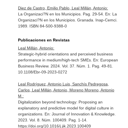
Diez de Castro, Emilio Pablo, Leal Millán, Antonio:
La Organizaci?N en los Municipios. Pag. 29-54.
En: La
Organizaci?N en los Municipios
. Granada. Inap-Cemci.
1989. ISBN 84-500-9388-0
Publicaciones en Revistas
Leal Millán, Antonio:
Strategic-hybrid orientations and perceived business
performance in medium/high-tech SMEs.
En: European
Business Review
. 2024. Vol. 37. Núm. 1. Pag. 49-81.
10.1108/Ebr-09-2023-0272
Leal Rodríguez, Antonio Luis, Sanchís Pedregosa,
Carlos, Leal Millán, Antonio, Moreno Moreno, Antonio
M.:
Digitalization beyond technology: Proposing an
explanatory and predictive model for digital culture in
organizations.
En: Journal of Innovation & Knowledge
.
2023. Vol. 8. Núm. 100409. Pag. 1-14.
https://doi.org/10.1016/j.jik.2023.100409