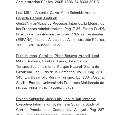
Administración Pública. 2005. ISBN 84-8333-301-5
Leal Millán, Antonio, Calvo-Mora Schmidt, Arturo,
Cepeda Carrion, Gabriel:
Gesti?N y an?Lisis de Procesos Internos: la Mejora de
los Procesos Administrativos. Pag. 7-36.
En: La Fuci?N
Directiva en las Administraciones P?Blicas
. Santander
(ESPAÑA). Instituto Andaluz de Administración Pública.
2005. ISBN 84-8333-301-5
Ruiz Moreno, Carolina, Picón Berjoyo, Araceli, Leal
Millán, Antonio, Casillas Bueno, Jose Carlos:
Turismo Sostenible en el Parque Natural "Sierra de
Grzalema": an?Lisis de la Demanda. Vol. II. Pag. 331-
345.
En: Desarrollo Rural y Turismo
. Ed. 2004. Osuna,
Sevilla. Escuela Universitaria Francisco Maldonado de
Osuna. 2004. ISBN 84-688-8824-9
Roldan Salgueiro, Jose Luis, Leal Millán, Antonio:
Executive Information Systems in Spain: a Study of
Current Practices and Comparative Analysis. Pag. 287-