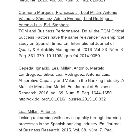
Medicine
. 2016. Vol. 58. Núm. 8. Pag. 818-827
Carmona Márquez, Francisco J., Leal Millán, Antonio,
Vázquez Sánchez, Adolfo Enrique, Leal Rodríguez,
Antonio Luis, Eld, Stephen:
TQM and Business Performance. Do all the TQM Critical
Success Factors have the same relevance? An empirical
study on Spanish firms.
En: International Journal of
Quality & Reliability Management
. 2016. Vol. 33. Núm. 3.
Pag. 361-379. 10.1108/Ijqrm-04-2014-0050
Cepeda, Ignacio, Leal Millán, Antonio, Martelo
Landroguez, Silvia, Leal Rodríguez, Antonio Luis:
Absorptive Capacity and Value in the Banking Industry: A
Multiple Mediation Model.
En: Journal of Business
Research
. 2016. Vol. 69. Núm. 5. Pag. 1644-1650.
http://dx.doi.org/10.1016/j.jbusres.2015.10.032
Leal Millán, Antonio:
Linking unlearning with service quality through learning
processes in the Spanish banking industry.
En: Journal
of Business Research
. 2015. Vol. 68. Núm. 7. Pag.