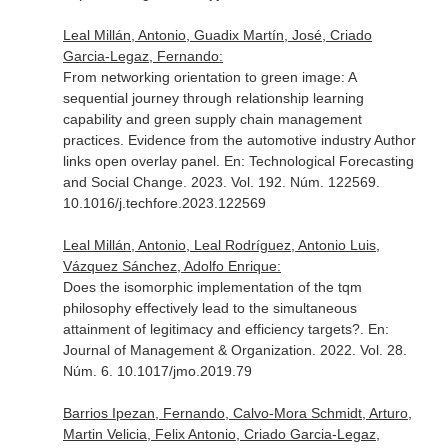
Leal Millán, Antonio, Guadix Martín, José, Criado
Garcia-Legaz, Fernando:
From networking orientation to green image: A
sequential journey through relationship learning
capability and green supply chain management
practices. Evidence from the automotive industry Author
links open overlay panel.
En: Technological Forecasting
and Social Change
. 2023. Vol. 192. Núm. 122569.
10.1016/j.techfore.2023.122569
Leal Millán, Antonio, Leal Rodríguez, Antonio Luis,
Vázquez Sánchez, Adolfo Enrique:
Does the isomorphic implementation of the tqm
philosophy effectively lead to the simultaneous
attainment of legitimacy and efficiency targets?.
En:
Journal of Management & Organization
. 2022. Vol. 28.
Núm. 6. 10.1017/jmo.2019.79
Barrios Ipezan, Fernando, Calvo-Mora Schmidt, Arturo,
Martin Velicia, Felix Antonio, Criado Garcia-Legaz,