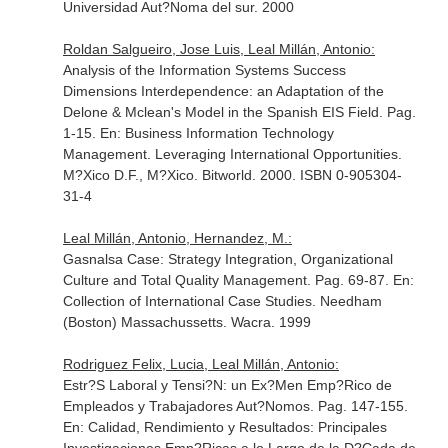
Universidad Aut?Noma del sur. 2000
Roldan Salgueiro, Jose Luis, Leal Millán, Antonio:
Analysis of the Information Systems Success
Dimensions Interdependence: an Adaptation of the
Delone & Mclean's Model in the Spanish EIS Field. Pag.
1-15.
En: Business Information Technology
Management. Leveraging International Opportunities
.
M?Xico D.F., M?Xico. Bitworld. 2000. ISBN 0-905304-
31-4
Leal Millán, Antonio, Hernandez, M.:
Gasnalsa Case: Strategy Integration, Organizational
Culture and Total Quality Management. Pag. 69-87.
En:
Collection of International Case Studies
. Needham
(Boston) Massachussetts. Wacra. 1999
Rodriguez Felix, Lucia, Leal Millán, Antonio:
Estr?S Laboral y Tensi?N: un Ex?Men Emp?Rico de
Empleados y Trabajadores Aut?Nomos. Pag. 147-155.
En: Calidad, Rendimiento y Resultados: Principales