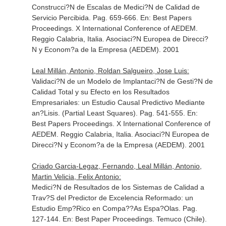
Construcci?N de Escalas de Medici?N de Calidad de
Servicio Percibida. Pag. 659-666.
En: Best Papers
Proceedings. X International Conference of AEDEM
.
Reggio Calabria, Italia. Asociaci?N Europea de Direcci?
N y Econom?a de la Empresa (AEDEM). 2001
Leal Millán, Antonio, Roldan Salgueiro, Jose Luis:
Validaci?N de un Modelo de Implantaci?N de Gesti?N de
Calidad Total y su Efecto en los Resultados
Empresariales: un Estudio Causal Predictivo Mediante
an?Lisis. (Partial Least Squares). Pag. 541-555.
En:
Best Papers Proceedings. X International Conference of
AEDEM
. Reggio Calabria, Italia. Asociaci?N Europea de
Direcci?N y Econom?a de la Empresa (AEDEM). 2001
Criado Garcia-Legaz, Fernando, Leal Millán, Antonio,
Martin Velicia, Felix Antonio:
Medici?N de Resultados de los Sistemas de Calidad a
Trav?S del Predictor de Excelencia Reformado: un
Estudio Emp?Rico en Compa??As Espa?Olas. Pag.
127-144.
En: Best Paper Proceedings
. Temuco (Chile).