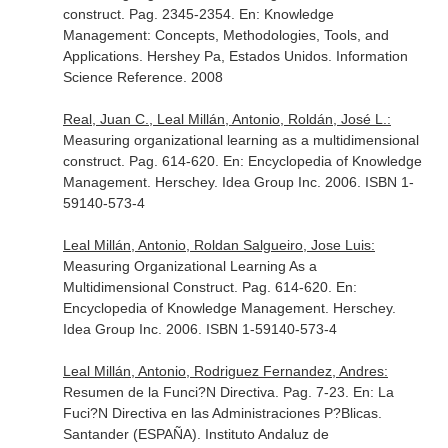
construct. Pag. 2345-2354.
En: Knowledge
Management: Concepts, Methodologies, Tools, and
Applications
. Hershey Pa, Estados Unidos. Information
Science Reference. 2008
Real, Juan C., Leal Millán, Antonio, Roldán, José L.:
Measuring organizational learning as a multidimensional
construct. Pag. 614-620.
En: Encyclopedia of Knowledge
Management
. Herschey. Idea Group Inc. 2006. ISBN 1-
59140-573-4
Leal Millán, Antonio, Roldan Salgueiro, Jose Luis:
Measuring Organizational Learning As a
Multidimensional Construct. Pag. 614-620.
En:
Encyclopedia of Knowledge Management
. Herschey.
Idea Group Inc. 2006. ISBN 1-59140-573-4
Leal Millán, Antonio, Rodriguez Fernandez, Andres:
Resumen de la Funci?N Directiva. Pag. 7-23.
En: La
Fuci?N Directiva en las Administraciones P?Blicas
.
Santander (ESPAÑA). Instituto Andaluz de