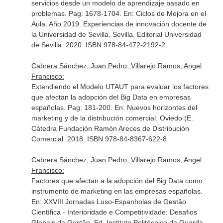
servicios desde un modelo de aprendizaje basado en
problemas. Pag. 1678-1704.
En: Ciclos de Mejora en el
Aula. Año 2019. Experiencias de innovación docente de
la Universidad de Sevilla
. Sevilla. Editorial Universidad
de Sevilla. 2020. ISBN 978-84-472-2192-2
Cabrera Sánchez, Juan Pedro, Villarejo Ramos, Angel
Francisco:
Extendiendo el Modelo UTAUT para evaluar los factores
que afectan la adopción del Big Data en empresas
españolas. Pag. 181-200.
En: Nuevos horizontes del
marketing y de la distribución comercial
. Oviedo (E.
Cátedra Fundación Ramón Areces de Distribución
Comercial. 2018. ISBN 978-84-8367-622-8
Cabrera Sánchez, Juan Pedro, Villarejo Ramos, Angel
Francisco:
Factores que afectan a la adopción del Big Data como
instrumento de marketing en las empresas españolas.
En: XXVIII Jornadas Luso-Espanholas de Gestâo
Científica - Interioridade e Competitividade: Desafios
Globais da Gestâo
. Ed. Instituto Politécnico da Guarda.