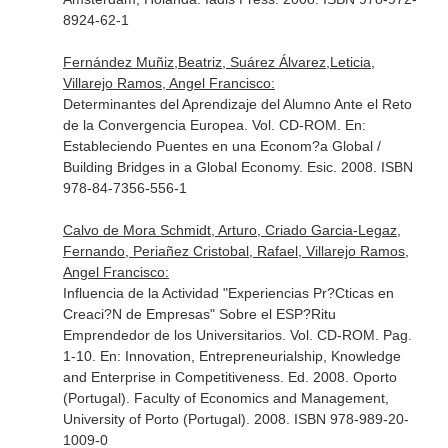
8924-62-1
Fernández Muñiz,Beatriz, Suárez Álvarez,Leticia,
Villarejo Ramos, Angel Francisco:
Determinantes del Aprendizaje del Alumno Ante el Reto
de la Convergencia Europea. Vol. CD-ROM.
En:
Estableciendo Puentes en una Econom?a Global /
Building Bridges in a Global Economy
. Esic. 2008. ISBN
978-84-7356-556-1
Calvo de Mora Schmidt, Arturo, Criado Garcia-Legaz,
Fernando, Periañez Cristobal, Rafael, Villarejo Ramos,
Angel Francisco:
Influencia de la Actividad "Experiencias Pr?Cticas en
Creaci?N de Empresas" Sobre el ESP?Ritu
Emprendedor de los Universitarios. Vol. CD-ROM. Pag.
1-10.
En: Innovation, Entrepreneurialship, Knowledge
and Enterprise in Competitiveness
. Ed. 2008. Oporto
(Portugal). Faculty of Economics and Management,
University of Porto (Portugal). 2008. ISBN 978-989-20-
1009-0