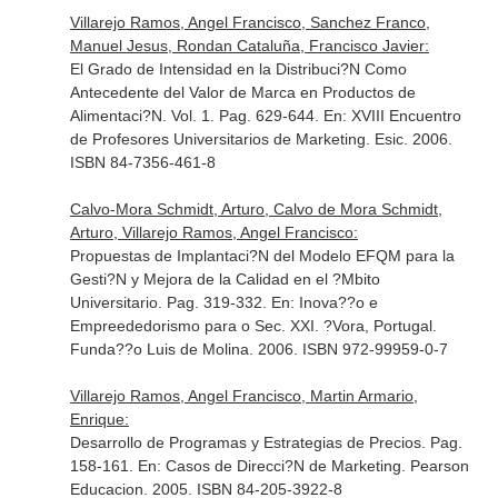
Villarejo Ramos, Angel Francisco, Sanchez Franco,
Manuel Jesus, Rondan Cataluña, Francisco Javier:
El Grado de Intensidad en la Distribuci?N Como
Antecedente del Valor de Marca en Productos de
Alimentaci?N. Vol. 1. Pag. 629-644.
En: XVIII Encuentro
de Profesores Universitarios de Marketing
. Esic. 2006.
ISBN 84-7356-461-8
Calvo-Mora Schmidt, Arturo, Calvo de Mora Schmidt,
Arturo, Villarejo Ramos, Angel Francisco:
Propuestas de Implantaci?N del Modelo EFQM para la
Gesti?N y Mejora de la Calidad en el ?Mbito
Universitario. Pag. 319-332.
En: Inova??o e
Empreededorismo para o Sec. XXI
. ?Vora, Portugal.
Funda??o Luis de Molina. 2006. ISBN 972-99959-0-7
Villarejo Ramos, Angel Francisco, Martin Armario,
Enrique:
Desarrollo de Programas y Estrategias de Precios. Pag.
158-161.
En: Casos de Direcci?N de Marketing
. Pearson
Educacion. 2005. ISBN 84-205-3922-8