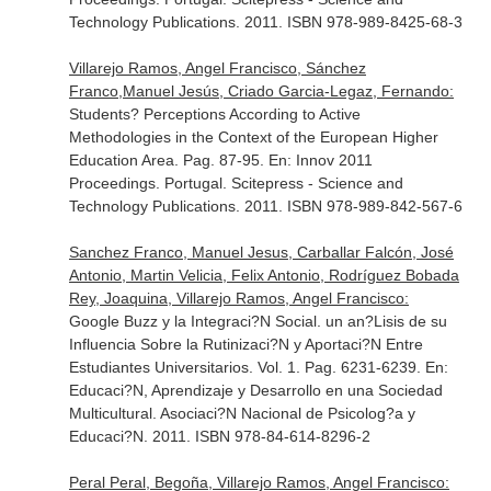
Technology Publications. 2011. ISBN 978-989-8425-68-3
Villarejo Ramos, Angel Francisco, Sánchez
Franco,Manuel Jesús, Criado Garcia-Legaz, Fernando:
Students? Perceptions According to Active
Methodologies in the Context of the European Higher
Education Area. Pag. 87-95.
En: Innov 2011
Proceedings
. Portugal. Scitepress - Science and
Technology Publications. 2011. ISBN 978-989-842-567-6
Sanchez Franco, Manuel Jesus, Carballar Falcón, José
Antonio, Martin Velicia, Felix Antonio, Rodríguez Bobada
Rey, Joaquina, Villarejo Ramos, Angel Francisco:
Google Buzz y la Integraci?N Social. un an?Lisis de su
Influencia Sobre la Rutinizaci?N y Aportaci?N Entre
Estudiantes Universitarios. Vol. 1. Pag. 6231-6239.
En:
Educaci?N, Aprendizaje y Desarrollo en una Sociedad
Multicultural
. Asociaci?N Nacional de Psicolog?a y
Educaci?N. 2011. ISBN 978-84-614-8296-2
Peral Peral, Begoña, Villarejo Ramos, Angel Francisco: