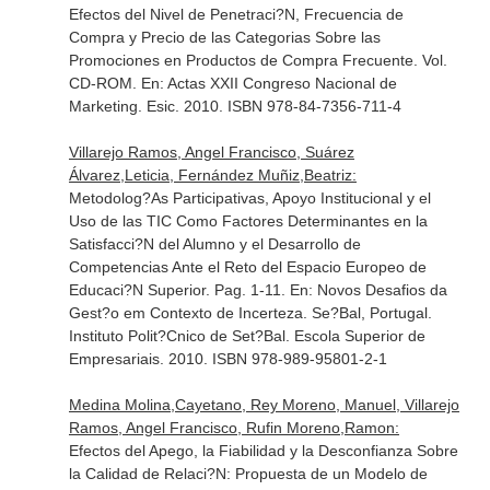
Efectos del Nivel de Penetraci?N, Frecuencia de
Compra y Precio de las Categorias Sobre las
Promociones en Productos de Compra Frecuente. Vol.
CD-ROM.
En: Actas XXII Congreso Nacional de
Marketing
. Esic. 2010. ISBN 978-84-7356-711-4
Villarejo Ramos, Angel Francisco, Suárez
Álvarez,Leticia, Fernández Muñiz,Beatriz:
Metodolog?As Participativas, Apoyo Institucional y el
Uso de las TIC Como Factores Determinantes en la
Satisfacci?N del Alumno y el Desarrollo de
Competencias Ante el Reto del Espacio Europeo de
Educaci?N Superior. Pag. 1-11.
En: Novos Desafios da
Gest?o em Contexto de Incerteza
. Se?Bal, Portugal.
Instituto Polit?Cnico de Set?Bal. Escola Superior de
Empresariais. 2010. ISBN 978-989-95801-2-1
Medina Molina,Cayetano, Rey Moreno, Manuel, Villarejo
Ramos, Angel Francisco, Rufin Moreno,Ramon:
Efectos del Apego, la Fiabilidad y la Desconfianza Sobre
la Calidad de Relaci?N: Propuesta de un Modelo de