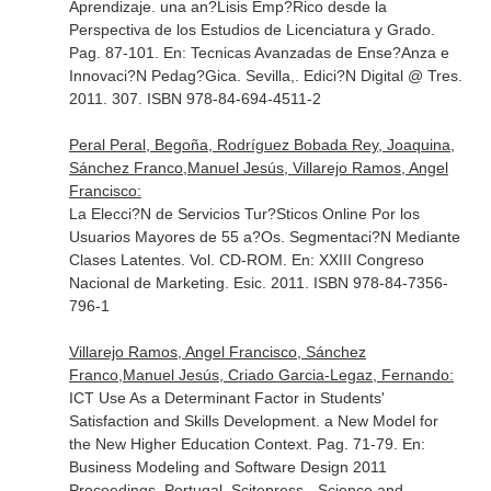
Aprendizaje. una an?Lisis Emp?Rico desde la
Perspectiva de los Estudios de Licenciatura y Grado.
Pag. 87-101.
En: Tecnicas Avanzadas de Ense?Anza e
Innovaci?N Pedag?Gica
. Sevilla,. Edici?N Digital @ Tres.
2011. 307. ISBN 978-84-694-4511-2
Peral Peral, Begoña, Rodríguez Bobada Rey, Joaquina,
Sánchez Franco,Manuel Jesús, Villarejo Ramos, Angel
Francisco:
La Elecci?N de Servicios Tur?Sticos Online Por los
Usuarios Mayores de 55 a?Os. Segmentaci?N Mediante
Clases Latentes. Vol. CD-ROM.
En: XXIII Congreso
Nacional de Marketing
. Esic. 2011. ISBN 978-84-7356-
796-1
Villarejo Ramos, Angel Francisco, Sánchez
Franco,Manuel Jesús, Criado Garcia-Legaz, Fernando:
ICT Use As a Determinant Factor in Students'
Satisfaction and Skills Development. a New Model for
the New Higher Education Context. Pag. 71-79.
En:
Business Modeling and Software Design 2011
Proceedings
. Portugal. Scitepress - Science and