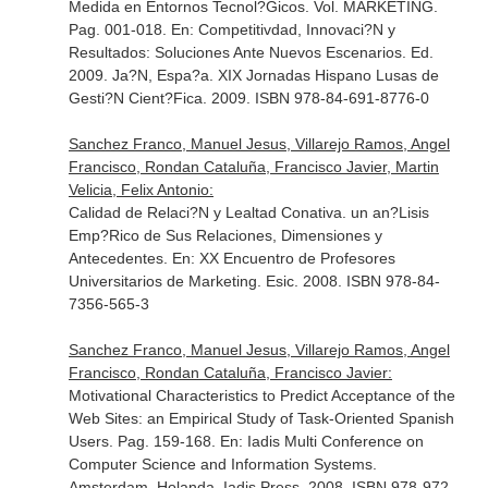
Medida en Entornos Tecnol?Gicos. Vol. MARKETING.
Pag. 001-018.
En: Competitivdad, Innovaci?N y
Resultados: Soluciones Ante Nuevos Escenarios
. Ed.
2009. Ja?N, Espa?a. XIX Jornadas Hispano Lusas de
Gesti?N Cient?Fica. 2009. ISBN 978-84-691-8776-0
Sanchez Franco, Manuel Jesus, Villarejo Ramos, Angel
Francisco, Rondan Cataluña, Francisco Javier, Martin
Velicia, Felix Antonio:
Calidad de Relaci?N y Lealtad Conativa. un an?Lisis
Emp?Rico de Sus Relaciones, Dimensiones y
Antecedentes.
En: XX Encuentro de Profesores
Universitarios de Marketing
. Esic. 2008. ISBN 978-84-
7356-565-3
Sanchez Franco, Manuel Jesus, Villarejo Ramos, Angel
Francisco, Rondan Cataluña, Francisco Javier:
Motivational Characteristics to Predict Acceptance of the
Web Sites: an Empirical Study of Task-Oriented Spanish
Users. Pag. 159-168.
En: Iadis Multi Conference on
Computer Science and Information Systems
.
Amsterdam, Holanda. Iadis Press. 2008. ISBN 978-972-