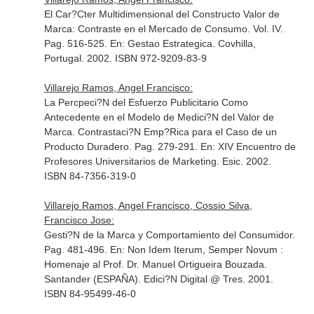
El Car?Cter Multidimensional del Constructo Valor de
Marca: Contraste en el Mercado de Consumo. Vol. IV.
Pag. 516-525.
En: Gestao Estrategica
. Covhilla,
Portugal. 2002. ISBN 972-9209-83-9
Villarejo Ramos, Angel Francisco:
La Percpeci?N del Esfuerzo Publicitario Como
Antecedente en el Modelo de Medici?N del Valor de
Marca. Contrastaci?N Emp?Rica para el Caso de un
Producto Duradero. Pag. 279-291.
En: XIV Encuentro de
Profesores Universitarios de Marketing
. Esic. 2002.
ISBN 84-7356-319-0
Villarejo Ramos, Angel Francisco, Cossio Silva,
Francisco Jose:
Gesti?N de la Marca y Comportamiento del Consumidor.
Pag. 481-496.
En: Non Idem Iterum, Semper Novum :
Homenaje al Prof. Dr. Manuel Ortigueira Bouzada
.
Santander (ESPAÑA). Edici?N Digital @ Tres. 2001.
ISBN 84-95499-46-0