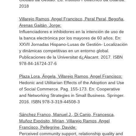
2018
Villarejo Ramos, Angel Francisco, Peral Peral, Begoña,
Arenas Gaitán, Jorge:
Influenciadores e inhibidores en la intención de uso de
la banca electrónica por los mayores de 60 años.
En:
XXVII Jornadas Hispano-Lusas de Gestión- Localización
y dinámicas competitivas en un entorno global
.
Publicaciones de la Universitat d¿Alacant. 2017. ISBN
978-84-16724-37-6
Plaza Lora, Ángela, Villarejo Ramos, Angel Francisco:
Hedonic and Utilitarian Effects of the Adoption and Use
of Social Commerce. Pag. 155-173.
En: Cooperative
and Networking Strategies in Small Business
. Springer.
2016. ISBN 978-3-319-44508-3
Sánchez Franco, Manuel J., Di Canio, Francesca,
Muñoz Expósito, Mirian, Villarejo Ramos, Angel
Francisco, Pellegrine, Davide:
Perceived community support, relationship quality and