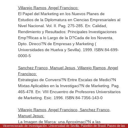
Villarejo Ramos, Angel Francisco:
El Papel del Marketing en los Nuevos Planes de
Estudios de la Diplomatura en Ciencias Empresariales al
Nivel Nacional. Vol. II. Pag. 275-285.
En: Calidad,
Rendimiento y Resultados: Principales Investigaciones
Emp?Ricas a lo Largo de la D?Cada de los Noventa
.
Dpto. Direcci?N de Empresas y Marketing (
Universidades de Huelva y Sevilla). 1999. ISBN 84-699-
0000-5
Sanchez Franco, Manuel Jesus, Villarejo Ramos, Angel
Francisco:
Estrategias de Conversi?N Entre Escalas de Medici?N
Mixtas Aplicables en la Investigaci?N de Marketing. Pag.
465-478.
En: VIII Encuentro de Profesores Universitarios
de Marketing
. Esic. 1996. ISBN 84-7356-143-0
Villarejo Ramos, Angel Francisco, Sanchez Franco,
Manuel Jesus:
La Imagen de Marca: una Aproximaci?N a las
Vicerrectorado de Investigación. Universidad de Sevilla. Pabellón de Brasil. Paseo de las
Estrategias de Internacionalizaci?N. Pag. 731-747.
En: