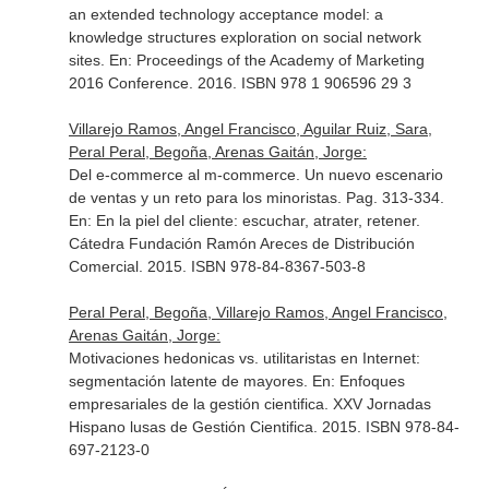
an extended technology acceptance model: a
knowledge structures exploration on social network
sites.
En: Proceedings of the Academy of Marketing
2016 Conference
. 2016. ISBN 978 1 906596 29 3
Villarejo Ramos, Angel Francisco, Aguilar Ruiz, Sara,
Peral Peral, Begoña, Arenas Gaitán, Jorge:
Del e-commerce al m-commerce. Un nuevo escenario
de ventas y un reto para los minoristas. Pag. 313-334.
En: En la piel del cliente: escuchar, atrater, retener
.
Cátedra Fundación Ramón Areces de Distribución
Comercial. 2015. ISBN 978-84-8367-503-8
Peral Peral, Begoña, Villarejo Ramos, Angel Francisco,
Arenas Gaitán, Jorge:
Motivaciones hedonicas vs. utilitaristas en Internet:
segmentación latente de mayores.
En: Enfoques
empresariales de la gestión cientifica
. XXV Jornadas
Hispano lusas de Gestión Cientifica. 2015. ISBN 978-84-
697-2123-0