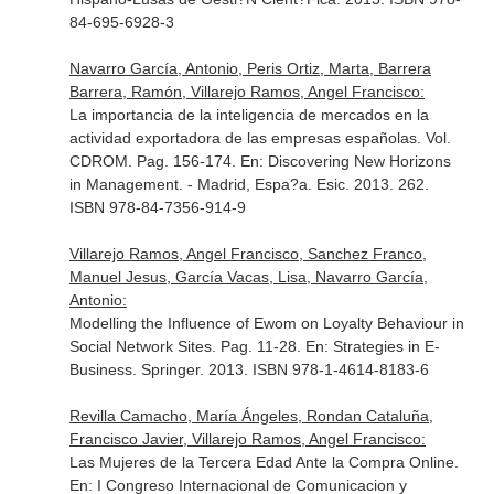
84-695-6928-3
Navarro García, Antonio, Peris Ortiz, Marta, Barrera
Barrera, Ramón, Villarejo Ramos, Angel Francisco:
La importancia de la inteligencia de mercados en la
actividad exportadora de las empresas españolas. Vol.
CDROM. Pag. 156-174.
En: Discovering New Horizons
in Management
. - Madrid, Espa?a. Esic. 2013. 262.
ISBN 978-84-7356-914-9
Villarejo Ramos, Angel Francisco, Sanchez Franco,
Manuel Jesus, García Vacas, Lisa, Navarro García,
Antonio:
Modelling the Influence of Ewom on Loyalty Behaviour in
Social Network Sites. Pag. 11-28.
En: Strategies in E-
Business
. Springer. 2013. ISBN 978-1-4614-8183-6
Revilla Camacho, María Ángeles, Rondan Cataluña,
Francisco Javier, Villarejo Ramos, Angel Francisco:
Las Mujeres de la Tercera Edad Ante la Compra Online.
En: I Congreso Internacional de Comunicacion y