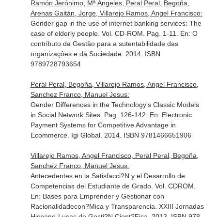
Ramón Jerónimo, Mª Ángeles, Peral Peral, Begoña,
Arenas Gaitán, Jorge, Villarejo Ramos, Angel Francisco:
Gender gap in the use of internet banking services: The
case of elderly people. Vol. CD-ROM. Pag. 1-11.
En: O
contributo da Gestâo para a sutentabilidade das
organizaçôes e da Sociedade
. 2014. ISBN
9789728793654
Peral Peral, Begoña, Villarejo Ramos, Angel Francisco,
Sanchez Franco, Manuel Jesus:
Gender Differences in the Technology's Classic Models
in Social Network Sites. Pag. 126-142.
En: Electronic
Payment Systems for Competitive Advantage in
Ecommerce
. Igi Global. 2014. ISBN 9781466651906
Villarejo Ramos, Angel Francisco, Peral Peral, Begoña,
Sanchez Franco, Manuel Jesus:
Antecedentes en la Satisfacci?N y el Desarrollo de
Competencias del Estudiante de Grado. Vol. CDROM.
En: Bases para Emprender y Gestionar con
Racionalidadecon?Mica y Transparencia
. XXIII Jornadas
Hispano-Lusas de Gesti?N Cient?Fica. 2013. ISBN 978-