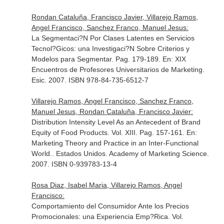
Rondan Cataluña, Francisco Javier, Villarejo Ramos,
Angel Francisco, Sanchez Franco, Manuel Jesus:
La Segmentaci?N Por Clases Latentes en Servicios
Tecnol?Gicos: una Investigaci?N Sobre Criterios y
Modelos para Segmentar. Pag. 179-189.
En: XIX
Encuentros de Profesores Universitarios de Marketing
.
Esic. 2007. ISBN 978-84-735-6512-7
Villarejo Ramos, Angel Francisco, Sanchez Franco,
Manuel Jesus, Rondan Cataluña, Francisco Javier:
Distribution Intensity Level As an Antecedent of Brand
Equity of Food Products. Vol. XIII. Pag. 157-161.
En:
Marketing Theory and Practice in an Inter-Functional
World.
. Estados Unidos. Academy of Marketing Science.
2007. ISBN 0-939783-13-4
Rosa Diaz, Isabel Maria, Villarejo Ramos, Angel
Francisco:
Comportamiento del Consumidor Ante los Precios
Promocionales: una Experiencia Emp?Rica. Vol.