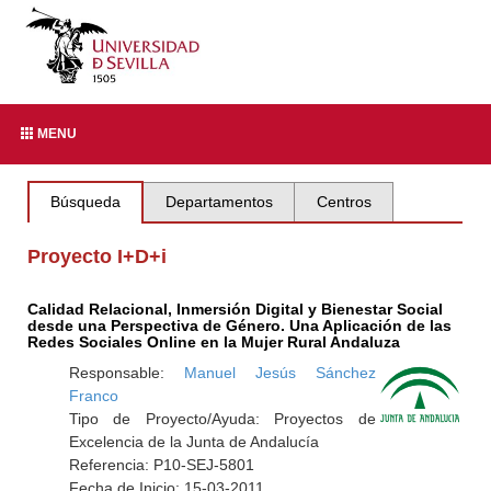
MENU
Búsqueda
Departamentos
Centros
Proyecto I+D+i
Calidad Relacional, Inmersión Digital y Bienestar Social
desde una Perspectiva de Género. Una Aplicación de las
Redes Sociales Online en la Mujer Rural Andaluza
Responsable:
Manuel Jesús Sánchez
Franco
Tipo de Proyecto/Ayuda: Proyectos de
Excelencia de la Junta de Andalucía
Referencia: P10-SEJ-5801
Fecha de Inicio: 15-03-2011