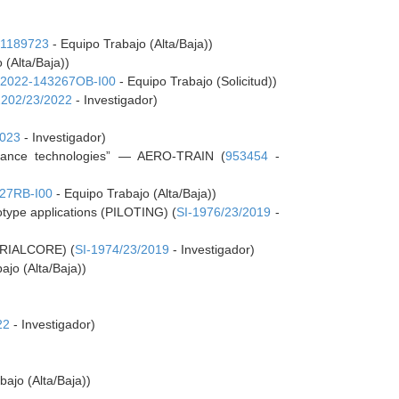
1189723
- Equipo Trabajo (Alta/Baja))
 (Alta/Baja))
D2022-143267OB-I00
- Equipo Trabajo (Solicitud))
2202/23/2022
- Investigador)
2023
- Investigador)
tenance technologies” — AERO-TRAIN (
953454
-
27RB-I00
- Equipo Trabajo (Alta/Baja))
otype applications (PILOTING) (
SI-1976/23/2019
-
AERIALCORE) (
SI-1974/23/2019
- Investigador)
ajo (Alta/Baja))
22
- Investigador)
bajo (Alta/Baja))