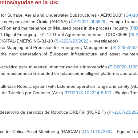
yectos/ayudas en la US:
 for Surface, Aerial and Underwater Substructures - AEROSUB” (
GA-10
icios Espaciales en Órbita (AROSA) (
CPP2021-008629
- Equipo Trabajo
ecTion and maintenance of INsulated pipes in the process industry (
PI
igital Emerging-- 01-12 Grant Agreement number: 101070596 (
SI-
DIGITAL-EMERGING-01-10 (
SI-2226/23/2022
- Investigador)
ise Mapping and Prediction for Emergency Management (
SI-2285/23/
 the next generation of European infrastructure and asset main
-acuático para muestreo, monitorización e intervención (
PID2020-1190
 and maintenance Grounded on advanced intelligent platforms and prot
ulti-task Robotic system with Extended operation range and safety (
de Túneles por Contacto (Artic) (
RTI2018-102224-B-I00
- Equipo Trab
 desarrollo de servicios de Robótica ORBITal (RORBIT) (
PI-2167/23/20
ence for Critical Asset Monitoring (RAICAM) (
GA-101072634
- Equipo Tra