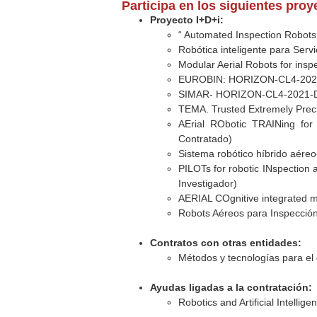
Participa en los siguientes pro
Proyecto I+D+i:
“ Automated Inspection Robots
Robótica inteligente para Serv
Modular Aerial Robots for insp
EUROBIN: HORIZON-CL4-2021-D
SIMAR- HORIZON-CL4-2021-
TEMA. Trusted Extremely Prec
AErial RObotic TRAINing for
Contratado)
Sistema robótico híbrido aéreo
PILOTs for robotic INspection
Investigador)
AERIAL COgnitive integrated m
Robots Aéreos para Inspección 
Contratos con otras entidades:
Métodos y tecnologías para el
Ayudas ligadas a la contratación:
Robotics and Artificial Intellig