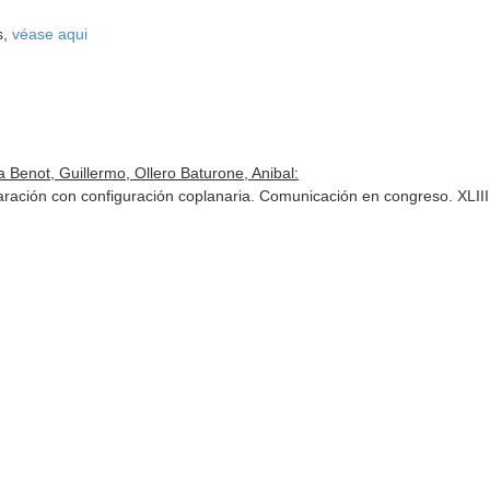
s,
véase aqui
a Benot, Guillermo, Ollero Baturone, Anibal:
paración con configuración coplanaria. Comunicación en congreso. XLI