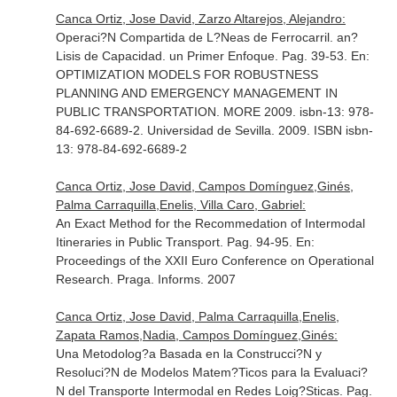
Canca Ortiz, Jose David, Zarzo Altarejos, Alejandro:
Operaci?N Compartida de L?Neas de Ferrocarril. an?
Lisis de Capacidad. un Primer Enfoque. Pag. 39-53.
En:
OPTIMIZATION MODELS FOR ROBUSTNESS
PLANNING AND EMERGENCY MANAGEMENT IN
PUBLIC TRANSPORTATION. MORE 2009. isbn-13: 978-
84-692-6689-2
. Universidad de Sevilla. 2009. ISBN isbn-
13: 978-84-692-6689-2
Canca Ortiz, Jose David, Campos Domínguez,Ginés,
Palma Carraquilla,Enelis, Villa Caro, Gabriel:
An Exact Method for the Recommedation of Intermodal
Itineraries in Public Transport. Pag. 94-95.
En:
Proceedings of the XXII Euro Conference on Operational
Research
. Praga. Informs. 2007
Canca Ortiz, Jose David, Palma Carraquilla,Enelis,
Zapata Ramos,Nadia, Campos Domínguez,Ginés:
Una Metodolog?a Basada en la Construcci?N y
Resoluci?N de Modelos Matem?Ticos para la Evaluaci?
N del Transporte Intermodal en Redes Loig?Sticas. Pag.