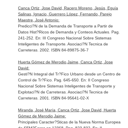
Canca Ortiz, Jose David, Racero Moreno, Jesús, Eguía
Salinas, Ignacio, Guerrero López, Fernando, Parejo
Maestre, José Antonio:
Predicci?N de la Demanda de Transporte a Partir de
Datos Hist?Ricos de Demanda y Conteos Actuales. Pag.
241-252.
En: III Congreso Nacional Sobre Sistemas
Inteligentes de Transporte
. Asociaci?N Tecnica de
Carreteras. 2002. ISBN 84-89875-36-7
Huerta Gómez de Merodio,Jaime, Canca Ortiz, Jose
David:
Gesti?N Integral del Tr?Fico Urbano desde un Centro de
Control de Tr?Fico. Pag. 645-650.
En: II Congreso
Nacional Sobre Sistemas Inteligentes de Transporte y
Explotaci?N de Carreteras
. Asociaci?N Tecnica de
Carreteras. 2001. ISBN 84-95641-02-X
Miranda, José María, Canca Ortiz, Jose David, Huerta
Gómez de Merodio,Jaime:
Principales Caracter?Sticas de la Nueva Norma Europea