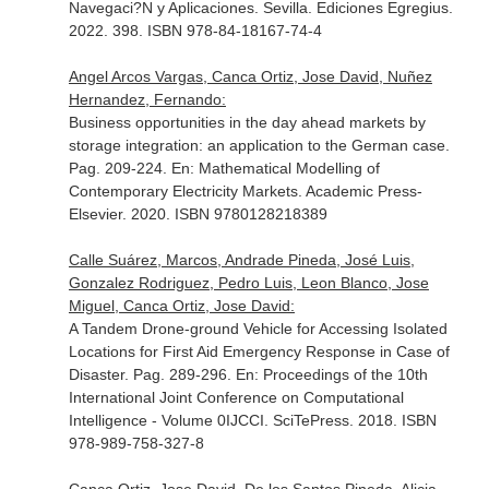
Navegaci?N y Aplicaciones
. Sevilla. Ediciones Egregius.
2022. 398. ISBN 978-84-18167-74-4
Angel Arcos Vargas, Canca Ortiz, Jose David, Nuñez
Hernandez, Fernando:
Business opportunities in the day ahead markets by
storage integration: an application to the German case.
Pag. 209-224.
En: Mathematical Modelling of
Contemporary Electricity Markets
. Academic Press-
Elsevier. 2020. ISBN 9780128218389
Calle Suárez, Marcos, Andrade Pineda, José Luis,
Gonzalez Rodriguez, Pedro Luis, Leon Blanco, Jose
Miguel, Canca Ortiz, Jose David:
A Tandem Drone-ground Vehicle for Accessing Isolated
Locations for First Aid Emergency Response in Case of
Disaster. Pag. 289-296.
En: Proceedings of the 10th
International Joint Conference on Computational
Intelligence - Volume 0IJCCI
. SciTePress. 2018. ISBN
978-989-758-327-8