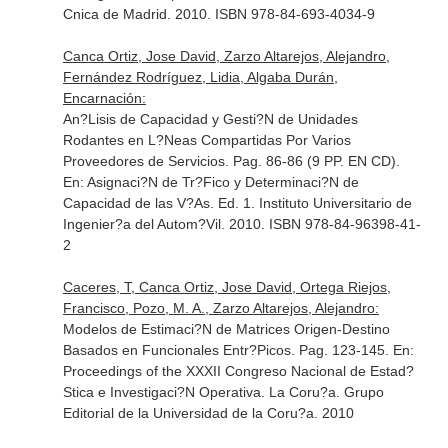
Cnica de Madrid. 2010. ISBN 978-84-693-4034-9
Canca Ortiz, Jose David, Zarzo Altarejos, Alejandro,
Fernández Rodríguez, Lidia, Algaba Durán,
Encarnación:
An?Lisis de Capacidad y Gesti?N de Unidades
Rodantes en L?Neas Compartidas Por Varios
Proveedores de Servicios. Pag. 86-86 (9 PP. EN CD).
En: Asignaci?N de Tr?Fico y Determinaci?N de
Capacidad de las V?As
. Ed. 1. Instituto Universitario de
Ingenier?a del Autom?Vil. 2010. ISBN 978-84-96398-41-
2
Caceres, T, Canca Ortiz, Jose David, Ortega Riejos,
Francisco, Pozo, M. A., Zarzo Altarejos, Alejandro:
Modelos de Estimaci?N de Matrices Origen-Destino
Basados en Funcionales Entr?Picos. Pag. 123-145.
En:
Proceedings of the XXXII Congreso Nacional de Estad?
Stica e Investigaci?N Operativa
. La Coru?a. Grupo
Editorial de la Universidad de la Coru?a. 2010