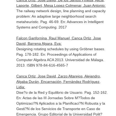
Canca Ortiz, Jose David, De los Santos Pineda, Alicia,
Laporte, Gilbert, Mesa Lopez-Colmenar, Juan Antonio:
The railway network design, line planning and capacity
problem: An adaptive large neighborhood search
metaheuristic. Pag. 46-69.
En: Advances in Intelligent
Systems and Computing
. 2017
Falcon Ganfornina, Raul Manuel, Canca Ortiz, Jose
David, Barrena Algara, Eva:
Designing rotating schedules by using Gröbner bases.
Pag. 178-182.
En: Proceedings of Applications of
Computer Algebra ACA 2013
. Universidad de Málaga.
2013. ISBN 978-84-616-4565-7
Canca Ortiz, Jose David, Zarzo Altarejos, Alejandro,
Algaba Durán, Encarnación, Fernández Rodríguez,
Lidia:
Dise?o de la Red y Equilibrio de Usuario. Pag. 152-162.
En: Actas de las III Jornadas Sobre M?Todos de
Optimizaci?N Aplicados a la Planificaci?N Robusta y la
Gesti?N de los Servicios de Transporte en Caso de
Emergencia
. Grupo Editorial de la Universidad Polit?