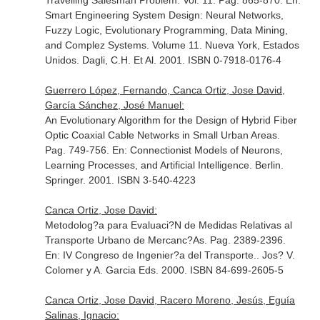
Travelling Salesman Problem. Vol. 11. Pag. 865-870.
En:
Smart Engineering System Design: Neural Networks,
Fuzzy Logic, Evolutionary Programming, Data Mining,
and Complez Systems. Volume 11
. Nueva York, Estados
Unidos. Dagli, C.H. Et Al. 2001. ISBN 0-7918-0176-4
Guerrero López, Fernando, Canca Ortiz, Jose David,
García Sánchez, José Manuel:
An Evolutionary Algorithm for the Design of Hybrid Fiber
Optic Coaxial Cable Networks in Small Urban Areas.
Pag. 749-756.
En: Connectionist Models of Neurons,
Learning Processes, and Artificial Intelligence
. Berlin.
Springer. 2001. ISBN 3-540-4223
Canca Ortiz, Jose David:
Metodolog?a para Evaluaci?N de Medidas Relativas al
Transporte Urbano de Mercanc?As. Pag. 2389-2396.
En: IV Congreso de Ingenier?a del Transporte.
. Jos? V.
Colomer y A. Garcia Eds. 2000. ISBN 84-699-2605-5
Canca Ortiz, Jose David, Racero Moreno, Jesús, Eguía
Salinas, Ignacio: