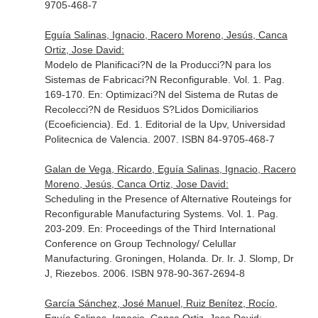
9705-468-7
Eguía Salinas, Ignacio, Racero Moreno, Jesús, Canca
Ortiz, Jose David:
Modelo de Planificaci?N de la Producci?N para los
Sistemas de Fabricaci?N Reconfigurable. Vol. 1. Pag.
169-170.
En: Optimizaci?N del Sistema de Rutas de
Recolecci?N de Residuos S?Lidos Domiciliarios
(Ecoeficiencia)
. Ed. 1. Editorial de la Upv, Universidad
Politecnica de Valencia. 2007. ISBN 84-9705-468-7
Galan de Vega, Ricardo, Eguía Salinas, Ignacio, Racero
Moreno, Jesús, Canca Ortiz, Jose David:
Scheduling in the Presence of Alternative Routeings for
Reconfigurable Manufacturing Systems. Vol. 1. Pag.
203-209.
En: Proceedings of the Third International
Conference on Group Technology/ Celullar
Manufacturing
. Groningen, Holanda. Dr. Ir. J. Slomp, Dr
J, Riezebos. 2006. ISBN 978-90-367-2694-8
García Sánchez, José Manuel, Ruiz Benítez, Rocío,