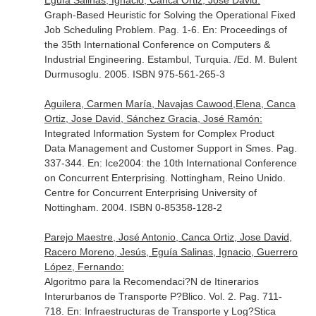
Eguía Salinas, Ignacio, Canca Ortiz, Jose David:
Graph-Based Heuristic for Solving the Operational Fixed
Job Scheduling Problem. Pag. 1-6.
En: Proceedings of
the 35th International Conference on Computers &
Industrial Engineering
. Estambul, Turquia. /Ed. M. Bulent
Durmusoglu. 2005. ISBN 975-561-265-3
Aguilera, Carmen María, Navajas Cawood,Elena, Canca
Ortiz, Jose David, Sánchez Gracia, José Ramón:
Integrated Information System for Complex Product
Data Management and Customer Support in Smes. Pag.
337-344.
En: Ice2004: the 10th International Conference
on Concurrent Enterprising
. Nottingham, Reino Unido.
Centre for Concurrent Enterprising University of
Nottingham. 2004. ISBN 0-85358-128-2
Parejo Maestre, José Antonio, Canca Ortiz, Jose David,
Racero Moreno, Jesús, Eguía Salinas, Ignacio, Guerrero
López, Fernando:
Algoritmo para la Recomendaci?N de Itinerarios
Interurbanos de Transporte P?Blico. Vol. 2. Pag. 711-
718.
En: Infraestructuras de Transporte y Log?Stica