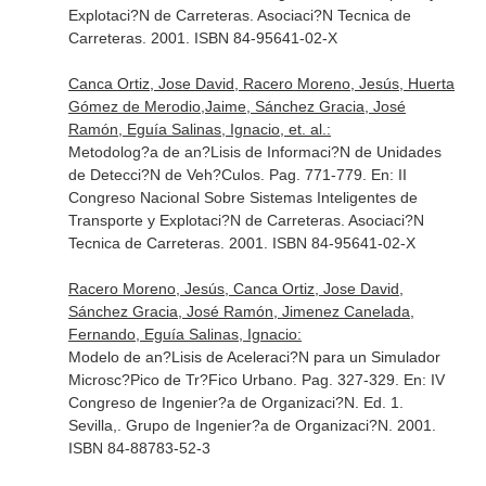
Explotaci?N de Carreteras
. Asociaci?N Tecnica de
Carreteras. 2001. ISBN 84-95641-02-X
Canca Ortiz, Jose David, Racero Moreno, Jesús, Huerta
Gómez de Merodio,Jaime, Sánchez Gracia, José
Ramón, Eguía Salinas, Ignacio, et. al.:
Metodolog?a de an?Lisis de Informaci?N de Unidades
de Detecci?N de Veh?Culos. Pag. 771-779.
En: II
Congreso Nacional Sobre Sistemas Inteligentes de
Transporte y Explotaci?N de Carreteras
. Asociaci?N
Tecnica de Carreteras. 2001. ISBN 84-95641-02-X
Racero Moreno, Jesús, Canca Ortiz, Jose David,
Sánchez Gracia, José Ramón, Jimenez Canelada,
Fernando, Eguía Salinas, Ignacio:
Modelo de an?Lisis de Aceleraci?N para un Simulador
Microsc?Pico de Tr?Fico Urbano. Pag. 327-329.
En: IV
Congreso de Ingenier?a de Organizaci?N
. Ed. 1.
Sevilla,. Grupo de Ingenier?a de Organizaci?N. 2001.
ISBN 84-88783-52-3