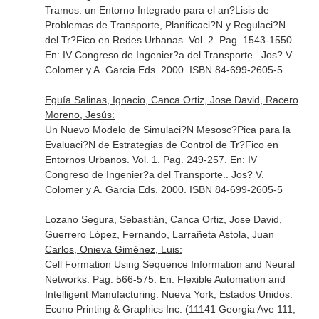
Tramos: un Entorno Integrado para el an?Lisis de
Problemas de Transporte, Planificaci?N y Regulaci?N
del Tr?Fico en Redes Urbanas. Vol. 2. Pag. 1543-1550.
En: IV Congreso de Ingenier?a del Transporte.
. Jos? V.
Colomer y A. Garcia Eds. 2000. ISBN 84-699-2605-5
Eguía Salinas, Ignacio, Canca Ortiz, Jose David, Racero
Moreno, Jesús:
Un Nuevo Modelo de Simulaci?N Mesosc?Pica para la
Evaluaci?N de Estrategias de Control de Tr?Fico en
Entornos Urbanos. Vol. 1. Pag. 249-257.
En: IV
Congreso de Ingenier?a del Transporte.
. Jos? V.
Colomer y A. Garcia Eds. 2000. ISBN 84-699-2605-5
Lozano Segura, Sebastián, Canca Ortiz, Jose David,
Guerrero López, Fernando, Larrañeta Astola, Juan
Carlos, Onieva Giménez, Luis:
Cell Formation Using Sequence Information and Neural
Networks. Pag. 566-575.
En: Flexible Automation and
Intelligent Manufacturing
. Nueva York, Estados Unidos.
Econo Printing & Graphics Inc. (11141 Georgia Ave 111,