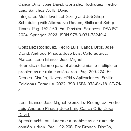
Canca Ortiz, Jose David, Gonzalez Rodriguez, Pedro
Luis, Sánchez Wells, David:
Integrated Multi-level Lot-Sizing and Job Shop
Scheduling with Alternative Routes, Skills and Setup
Times. Pag. 152-160.
En: Decision Sciences. DSA ISC
2024
. Springer. 2023. ISBN 978-3-031-78240-4
Gonzalez Rodriguez, Pedro Luis, Canca Ortiz, Jose
David, Andrade Pineda, José Luis, Calle Suárez,
Marcos, Leon Blanco, Jose Miguel:
Heurística eficiente para el abastecimiento múltiple en
problemas de ruta camión-dron. Pag. 209-224.
En:
Drones: Dise?o, Navegaci?N y Aplicaciones
. Sevilla.
Ediciones Egregius. 2022. 398. ISBN 978-84-18167-74-
4
Leon Blanco, Jose Miguel, Gonzalez Rodriguez, Pedro
Luis, Andrade Pineda, José Luis, Canca Ortiz, Jose
David:
Aproximación multi-agente a problemas de rutas de
camión + dron. Pag. 192-208.
En: Drones: Dise?o,