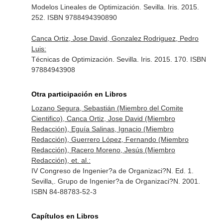
Modelos Lineales de Optimización. Sevilla. Iris. 2015.
252. ISBN 9788494390890
Canca Ortiz, Jose David, Gonzalez Rodriguez, Pedro
Luis:
Técnicas de Optimización. Sevilla. Iris. 2015. 170. ISBN
97884943908
Otra participación en Libros
Lozano Segura, Sebastián (Miembro del Comite
Cientifico), Canca Ortiz, Jose David (Miembro
Redacción), Eguía Salinas, Ignacio (Miembro
Redacción), Guerrero López, Fernando (Miembro
Redacción), Racero Moreno, Jesús (Miembro
Redacción), et. al.:
IV Congreso de Ingenier?a de Organizaci?N. Ed. 1.
Sevilla,. Grupo de Ingenier?a de Organizaci?N. 2001.
ISBN 84-88783-52-3
Capítulos en Libros