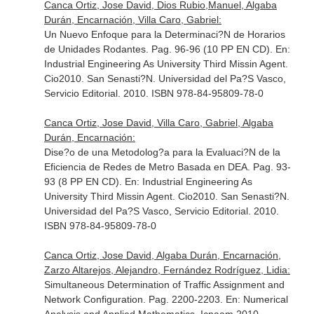
Canca Ortiz, Jose David, Dios Rubio,Manuel, Algaba
Durán, Encarnación, Villa Caro, Gabriel:
Un Nuevo Enfoque para la Determinaci?N de Horarios
de Unidades Rodantes. Pag. 96-96 (10 PP EN CD).
En:
Industrial Engineering As University Third Missin Agent.
Cio2010
. San Senasti?N. Universidad del Pa?S Vasco,
Servicio Editorial. 2010. ISBN 978-84-95809-78-0
Canca Ortiz, Jose David, Villa Caro, Gabriel, Algaba
Durán, Encarnación:
Dise?o de una Metodolog?a para la Evaluaci?N de la
Eficiencia de Redes de Metro Basada en DEA. Pag. 93-
93 (8 PP EN CD).
En: Industrial Engineering As
University Third Missin Agent. Cio2010
. San Senasti?N.
Universidad del Pa?S Vasco, Servicio Editorial. 2010.
ISBN 978-84-95809-78-0
Canca Ortiz, Jose David, Algaba Durán, Encarnación,
Zarzo Altarejos, Alejandro, Fernández Rodríguez, Lidia:
Simultaneous Determination of Traffic Assignment and
Network Configuration. Pag. 2200-2203.
En: Numerical