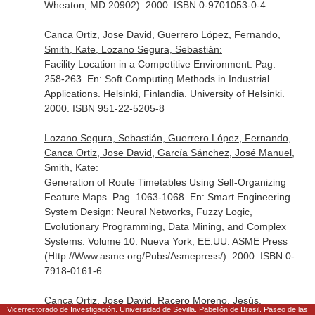
Wheaton, MD 20902). 2000. ISBN 0-9701053-0-4
Canca Ortiz, Jose David, Guerrero López, Fernando,
Smith, Kate, Lozano Segura, Sebastián:
Facility Location in a Competitive Environment. Pag.
258-263.
En: Soft Computing Methods in Industrial
Applications
. Helsinki, Finlandia. University of Helsinki.
2000. ISBN 951-22-5205-8
Lozano Segura, Sebastián, Guerrero López, Fernando,
Canca Ortiz, Jose David, García Sánchez, José Manuel,
Smith, Kate:
Generation of Route Timetables Using Self-Organizing
Feature Maps. Pag. 1063-1068.
En: Smart Engineering
System Design: Neural Networks, Fuzzy Logic,
Evolutionary Programming, Data Mining, and Complex
Systems. Volume 10
. Nueva York, EE.UU. ASME Press
(Http://Www.asme.org/Pubs/Asmepress/). 2000. ISBN 0-
7918-0161-6
Canca Ortiz, Jose David, Racero Moreno, Jesús,
Vicerrectorado de Investigación. Universidad de Sevilla. Pabellón de Brasil. Paseo de las