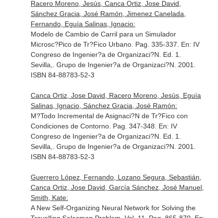
Racero Moreno, Jesús, Canca Ortiz, Jose David,
Sánchez Gracia, José Ramón, Jimenez Canelada,
Fernando, Eguía Salinas, Ignacio:
Modelo de Cambio de Carril para un Simulador
Microsc?Pico de Tr?Fico Urbano. Pag. 335-337.
En: IV
Congreso de Ingenier?a de Organizaci?N
. Ed. 1.
Sevilla,. Grupo de Ingenier?a de Organizaci?N. 2001.
ISBN 84-88783-52-3
Canca Ortiz, Jose David, Racero Moreno, Jesús, Eguía
Salinas, Ignacio, Sánchez Gracia, José Ramón:
M?Todo Incremental de Asignaci?N de Tr?Fico con
Condiciones de Contorno. Pag. 347-348.
En: IV
Congreso de Ingenier?a de Organizaci?N
. Ed. 1.
Sevilla,. Grupo de Ingenier?a de Organizaci?N. 2001.
ISBN 84-88783-52-3
Guerrero López, Fernando, Lozano Segura, Sebastián,
Canca Ortiz, Jose David, García Sánchez, José Manuel,
Smith, Kate:
A New Self-Organizing Neural Network for Solving the