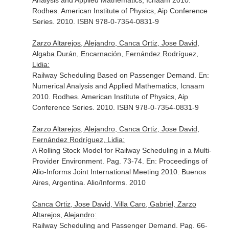
Analysis and Applied Mathematics, Icnaam 2010
.
Rodhes. American Institute of Physics, Aip Conference
Series. 2010. ISBN 978-0-7354-0831-9
Zarzo Altarejos, Alejandro, Canca Ortiz, Jose David,
Algaba Durán, Encarnación, Fernández Rodríguez,
Lidia:
Railway Scheduling Based on Passenger Demand.
En:
Numerical Analysis and Applied Mathematics, Icnaam
2010
. Rodhes. American Institute of Physics, Aip
Conference Series. 2010. ISBN 978-0-7354-0831-9
Zarzo Altarejos, Alejandro, Canca Ortiz, Jose David,
Fernández Rodríguez, Lidia:
A Rolling Stock Model for Railway Scheduling in a Multi-
Provider Environment. Pag. 73-74.
En: Proceedings of
Alio-Informs Joint International Meeting 2010
. Buenos
Aires, Argentina. Alio/Informs. 2010
Canca Ortiz, Jose David, Villa Caro, Gabriel, Zarzo
Altarejos, Alejandro:
Railway Scheduling and Passenger Demand. Pag. 66-