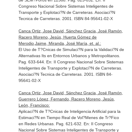
de SEM?Foros en 12368. Pag. 823-832.
En: II
Congreso Nacional Sobre Sistemas Inteligentes de
Transporte y Explotaci?N de Carreteras
. Asociaci?N
Tecnica de Carreteras. 2001. ISBN 84-95641-02-X
Canca Ortiz, Jose David, Sánchez Gracia, José Ramón,
Racero Moreno, Jesús, Huerta Gómez de
Merodio,Jaime, Miranda, José María, et. al.:
El Uso de T?Cnicas de Simulaci?N para la Validaci?N de
Alternativas Its en Entornos Urbanos y Metropolitanos.
Pag. 633-644.
En: II Congreso Nacional Sobre Sistemas
Inteligentes de Transporte y Explotaci?N de Carreteras
.
Asociaci?N Tecnica de Carreteras. 2001. ISBN 84-
95641-02-X
Canca Ortiz, Jose David, Sánchez Gracia, José Ramón,
Guerrero López, Fernando, Racero Moreno, Jesús,
León, Francisco:
Aplicaci?N de T?Cnicas de Inteligencia Artificial para la
Estimaci?N en Tiempo Real de Vol?Menes de Tr?Fico
en Redes Urbanas. Pag. 621-632.
En: II Congreso
Nacional Sobre Sistemas Inteligentes de Transporte y