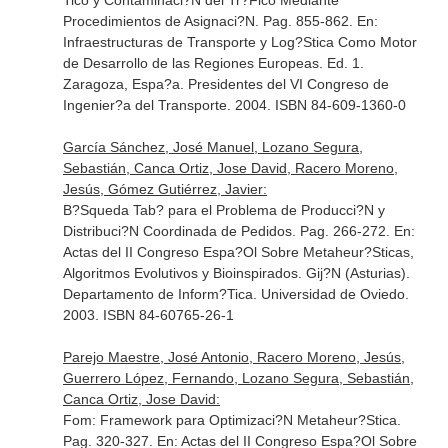
Tico y Contaminaci?N del Tr?Fico Mediante
Procedimientos de Asignaci?N. Pag. 855-862.
En:
Infraestructuras de Transporte y Log?Stica Como Motor
de Desarrollo de las Regiones Europeas
. Ed. 1.
Zaragoza, Espa?a. Presidentes del VI Congreso de
Ingenier?a del Transporte. 2004. ISBN 84-609-1360-0
García Sánchez, José Manuel, Lozano Segura,
Sebastián, Canca Ortiz, Jose David, Racero Moreno,
Jesús, Gómez Gutiérrez, Javier:
B?Squeda Tab? para el Problema de Producci?N y
Distribuci?N Coordinada de Pedidos. Pag. 266-272.
En:
Actas del II Congreso Espa?Ol Sobre Metaheur?Sticas,
Algoritmos Evolutivos y Bioinspirados
. Gij?N (Asturias).
Departamento de Inform?Tica. Universidad de Oviedo.
2003. ISBN 84-60765-26-1
Parejo Maestre, José Antonio, Racero Moreno, Jesús,
Guerrero López, Fernando, Lozano Segura, Sebastián,
Canca Ortiz, Jose David:
Fom: Framework para Optimizaci?N Metaheur?Stica.
Pag. 320-327.
En: Actas del II Congreso Espa?Ol Sobre