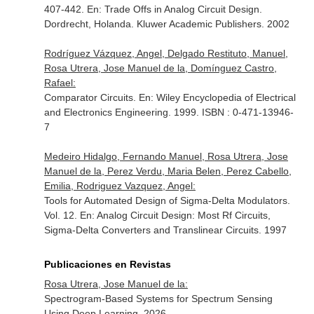
407-442.
En: Trade Offs in Analog Circuit Design
.
Dordrecht, Holanda. Kluwer Academic Publishers. 2002
Rodríguez Vázquez, Angel, Delgado Restituto, Manuel,
Rosa Utrera, Jose Manuel de la, Domínguez Castro,
Rafael:
Comparator Circuits.
En: Wiley Encyclopedia of Electrical
and Electronics Engineering
. 1999. ISBN : 0-471-13946-
7
Medeiro Hidalgo, Fernando Manuel, Rosa Utrera, Jose
Manuel de la, Perez Verdu, Maria Belen, Perez Cabello,
Emilia, Rodriguez Vazquez, Angel:
Tools for Automated Design of Sigma-Delta Modulators.
Vol. 12.
En: Analog Circuit Design: Most Rf Circuits,
Sigma-Delta Converters and Translinear Circuits
. 1997
Publicaciones en Revistas
Rosa Utrera, Jose Manuel de la:
Spectrogram-Based Systems for Spectrum Sensing
Using Deep Learning. 2026.