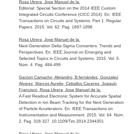
Rosa Utrera, Jose Manuel de la:
Editorial: Special Section on the 2014 IEEE Custom
Integrated Circuits Conference (CICC 2014).
En: IEEE
Transactions on Circuits and Systems. Part 1: Regular
Papers
. 2015. Vol. 62. Pag. 1897-1898
Rosa Utrera, Jose Manuel de la:
Next-Generation Delta-Sigma Converters: Trends and
Perspectives.
En: IEEE Journal on Emerging and
Selected Topics in Circuits and Systems
. 2015. Vol. 5.
Núm. 4. Pag. 484-499
Garzon Camacho, Alejandro, B.fernández, Gonzalez
Alvarez, Marcos Aurelio, Ceballos Caceres, Joaquin
Francisco, Rosa Utrera, Jose Manuel de la:
A Fast Readout Electronic System for Accurate Spatial
Detection in Ion Beam Tracking for the Next Generation
of Particle Accelerators.
En: IEEE Transactions on
Instrumentation and Measurement
. 2015. Vol. 64. Núm.
2. Pag. 318-327. 10.1109/Tim.2014.2344351
Rosa Utrera, Jose Manuel de la: