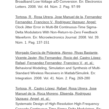
Broadband Low-Voltage a/D Conversion.
En: Electronics
Letters
. 2008. Vol. 44. Núm. 2. Pag. 97-99
Tortosa, R., Rosa Utrera, Jose Manuel de la, Fernandez
Fernandez, Francisco V., Rodriguez Vazquez, Angel:
Clock Jitter Error in Multi-Bit Continuous-Time Sigma-
Delta Modulators With Non-Return-to-Zero Feedback
Waveform.
En: Microelectronics Journal
. 2008. Vol. 39.
Núm. 1. Pag. 137-151
Morgado García de Polavieja, Alonso, Rivas Bastante,
Vicente Javier, Rio Fernandez, Rocio del, Castro López,
Rafael, Fernandez Fernandez, Francisco V., et. al.:
Behavioral Modeling, Simulation and Synthesis of Multi-
Standard Wireless Receivers in Matlab/Simulink.
En:
Integration
. 2008. Vol. 41. Núm. 2. Pag. 269-280
Tortosa, R., Castro López, Rafael, Rosa Utrera, Jose
Manuel de la, Roca Moreno, Elisenda, Rodriguez
Vazquez, Angel, et. al.:
Systematic Design of High-Resolution High-Frequency
Cascade Continuous-Time Sigma-Delta Modulators.
En: