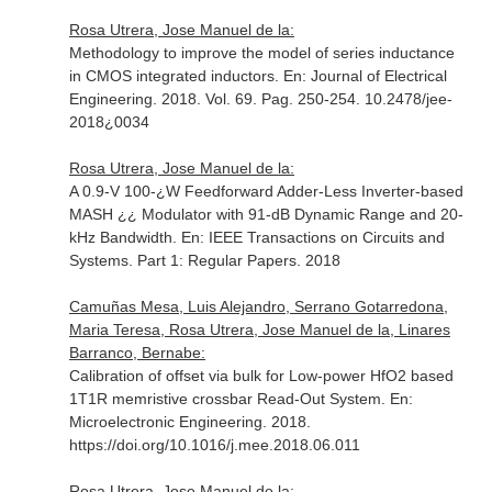
Rosa Utrera, Jose Manuel de la:
Methodology to improve the model of series inductance
in CMOS integrated inductors.
En: Journal of Electrical
Engineering
. 2018. Vol. 69. Pag. 250-254. 10.2478/jee-
2018¿0034
Rosa Utrera, Jose Manuel de la:
A 0.9-V 100-¿W Feedforward Adder-Less Inverter-based
MASH ¿¿ Modulator with 91-dB Dynamic Range and 20-
kHz Bandwidth.
En: IEEE Transactions on Circuits and
Systems. Part 1: Regular Papers
. 2018
Camuñas Mesa, Luis Alejandro, Serrano Gotarredona,
Maria Teresa, Rosa Utrera, Jose Manuel de la, Linares
Barranco, Bernabe:
Calibration of offset via bulk for Low-power HfO2 based
1T1R memristive crossbar Read-Out System.
En:
Microelectronic Engineering
. 2018.
https://doi.org/10.1016/j.mee.2018.06.011
Rosa Utrera, Jose Manuel de la: