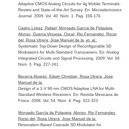
Adaptive CMOS Analog Circuits for 4g Mobile Terminals-
Review and State-of-the-Art Survey.
En: Microelectronics
Journal
. 2009. Vol. 40. Núm. 1. Pag. 156-176
Castro López, Rafael, Morgado García de Polavieja,
Alonso, Guerra Vinuesa, Oscar, Rio Fernandez, Rocio
del, Rosa Utrera, Jose Manuel de la, et. al.:
Systematic Top-Down Design of Reconfigurable SD
Modulators for Multi-Standard Transceivers.
En: Analog
Integrated Circuits and Signal Processing
. 2009. Vol. 58.
Núm. 3. Pag. 227-241
Becerra Alvarez, Edwin Christian, Rosa Utrera, Jose
Manuel de la:
Design of a 1-V 90-nm CMOS Adaptive LNA for Multi-
Standard Wireless Receivers.
En: Revista Mexicana de
Física
. 2008. Vol. 54. Núm. 4. Pag. 322-323
Morgado García de Polavieja, Alonso, Rio Fernandez,
Rocio del, Rosa Utrera, Jose Manuel de la:
Resonation-Based Cascade SD Modulator for