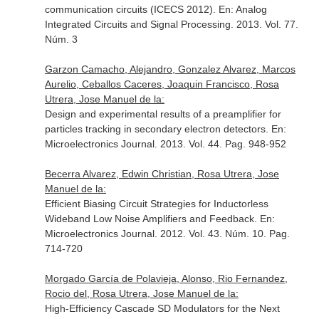
communication circuits (ICECS 2012).
En: Analog
Integrated Circuits and Signal Processing
. 2013. Vol. 77.
Núm. 3
Garzon Camacho, Alejandro, Gonzalez Alvarez, Marcos
Aurelio, Ceballos Caceres, Joaquin Francisco, Rosa
Utrera, Jose Manuel de la:
Design and experimental results of a preamplifier for
particles tracking in secondary electron detectors.
En:
Microelectronics Journal
. 2013. Vol. 44. Pag. 948-952
Becerra Alvarez, Edwin Christian, Rosa Utrera, Jose
Manuel de la:
Efficient Biasing Circuit Strategies for Inductorless
Wideband Low Noise Amplifiers and Feedback.
En:
Microelectronics Journal
. 2012. Vol. 43. Núm. 10. Pag.
714-720
Morgado García de Polavieja, Alonso, Rio Fernandez,
Rocio del, Rosa Utrera, Jose Manuel de la:
High-Efficiency Cascade SD Modulators for the Next