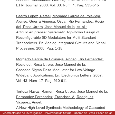
ETRI Journal
. 2008. Vol. 30. Núm. 4. Pag. 535-545
Castro López, Rafael, Morgado García de Polavieja,
Alonso, Guerra Vinuesa, Oscar, Rio Fernandez, Rocio
del, Rosa Utrera, Jose Manuel de la, et. al.:
Articulo en prensa: Systematic Top-Down Design of
Reconfigurable SD Modulators for Multi-Standard
Transceivers.
En: Analog Integrated Circuits and Signal
Processing
. 2008. Pag. 1-15
Morgado García de Polavieja, Alonso, Rio Fernandez,
Rocio del, Rosa Utrera, Jose Manuel de la:
Cascade Sigma Delta Modulator for Low-Voltage
Wideband Applications.
En: Electronics Letters
. 2007.
Vol. 43. Núm. 17. Pag. 910-911
Tortosa Navas, Ramon, Rosa Utrera, Jose Manuel de la,
Fernandez Fernandez, Francisco V., Rodriguez
Vazquez, Angel:
A New High-Level Synthesis Methodology of Cascaded
Continuous-Time Sigma Delta Modulators.
En: IEEE
Vicerrectorado de Investigación. Universidad de Sevilla. Pabellón de Brasil. Paseo de las