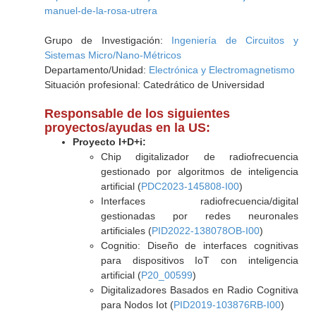
manuel-de-la-rosa-utrera
Grupo de Investigación:
Ingeniería de Circuitos y
Sistemas Micro/Nano-Métricos
Departamento/Unidad:
Electrónica y Electromagnetismo
Situación profesional: Catedrático de Universidad
Responsable de los siguientes
proyectos/ayudas en la US:
Proyecto I+D+i:
Chip digitalizador de radiofrecuencia
gestionado por algoritmos de inteligencia
artificial (
PDC2023-145808-I00
)
Interfaces radiofrecuencia/digital
gestionadas por redes neuronales
artificiales (
PID2022-138078OB-I00
)
Cognitio: Diseño de interfaces cognitivas
para dispositivos IoT con inteligencia
artificial (
P20_00599
)
Digitalizadores Basados en Radio Cognitiva
para Nodos Iot (
PID2019-103876RB-I00
)