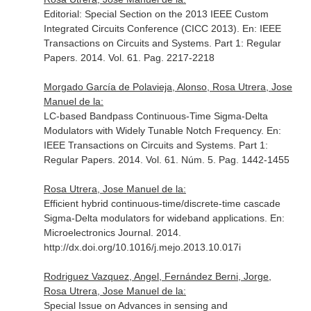
Editorial: Special Section on the 2013 IEEE Custom
Integrated Circuits Conference (CICC 2013).
En: IEEE
Transactions on Circuits and Systems. Part 1: Regular
Papers
. 2014. Vol. 61. Pag. 2217-2218
Morgado García de Polavieja, Alonso, Rosa Utrera, Jose
Manuel de la:
LC-based Bandpass Continuous-Time Sigma-Delta
Modulators with Widely Tunable Notch Frequency.
En:
IEEE Transactions on Circuits and Systems. Part 1:
Regular Papers
. 2014. Vol. 61. Núm. 5. Pag. 1442-1455
Rosa Utrera, Jose Manuel de la:
Efficient hybrid continuous-time/discrete-time cascade
Sigma-Delta modulators for wideband applications.
En:
Microelectronics Journal
. 2014.
http://dx.doi.org/10.1016/j.mejo.2013.10.017i
Rodriguez Vazquez, Angel, Fernández Berni, Jorge,
Rosa Utrera, Jose Manuel de la:
Special Issue on Advances in sensing and