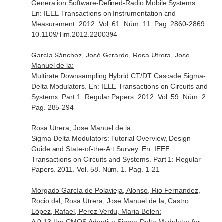
Generation Software-Defined-Radio Mobile Systems.
En: IEEE Transactions on Instrumentation and
Measurement
. 2012. Vol. 61. Núm. 11. Pag. 2860-2869.
10.1109/Tim.2012.2200394
García Sánchez, José Gerardo, Rosa Utrera, Jose
Manuel de la:
Multirate Downsampling Hybrid CT/DT Cascade Sigma-
Delta Modulators.
En: IEEE Transactions on Circuits and
Systems. Part 1: Regular Papers
. 2012. Vol. 59. Núm. 2.
Pag. 285-294
Rosa Utrera, Jose Manuel de la:
Sigma-Delta Modulators: Tutorial Overview, Design
Guide and State-of-the-Art Survey.
En: IEEE
Transactions on Circuits and Systems. Part 1: Regular
Papers
. 2011. Vol. 58. Núm. 1. Pag. 1-21
Morgado García de Polavieja, Alonso, Rio Fernandez,
Rocio del, Rosa Utrera, Jose Manuel de la, Castro
López, Rafael, Perez Verdu, Maria Belen:
A 0.13 Um CMOS Adaptive Sigma-Delta Modulator for