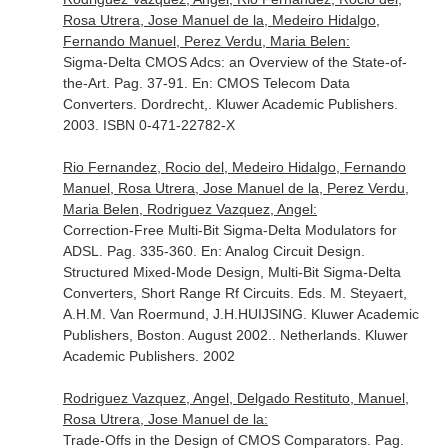
Rosa Utrera, Jose Manuel de la, Medeiro Hidalgo,
Fernando Manuel, Perez Verdu, Maria Belen:
Sigma-Delta CMOS Adcs: an Overview of the State-of-
the-Art. Pag. 37-91.
En: CMOS Telecom Data
Converters
. Dordrecht,. Kluwer Academic Publishers.
2003. ISBN 0-471-22782-X
Rio Fernandez, Rocio del, Medeiro Hidalgo, Fernando
Manuel, Rosa Utrera, Jose Manuel de la, Perez Verdu,
Maria Belen, Rodriguez Vazquez, Angel:
Correction-Free Multi-Bit Sigma-Delta Modulators for
ADSL. Pag. 335-360.
En: Analog Circuit Design.
Structured Mixed-Mode Design, Multi-Bit Sigma-Delta
Converters, Short Range Rf Circuits. Eds. M. Steyaert,
A.H.M. Van Roermund, J.H.HUIJSING. Kluwer Academic
Publishers, Boston. August 2002.
. Netherlands. Kluwer
Academic Publishers. 2002
Rodriguez Vazquez, Angel, Delgado Restituto, Manuel,
Rosa Utrera, Jose Manuel de la:
Trade-Offs in the Design of CMOS Comparators. Pag.