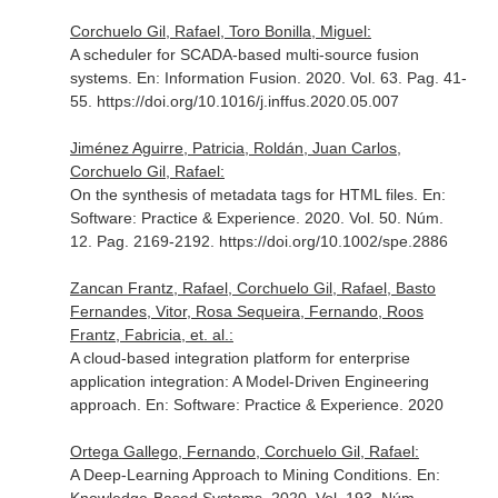
Corchuelo Gil, Rafael, Toro Bonilla, Miguel:
A scheduler for SCADA-based multi-source fusion
systems.
En: Information Fusion
. 2020. Vol. 63. Pag. 41-
55. https://doi.org/10.1016/j.inffus.2020.05.007
Jiménez Aguirre, Patricia, Roldán, Juan Carlos,
Corchuelo Gil, Rafael:
On the synthesis of metadata tags for HTML files.
En:
Software: Practice & Experience
. 2020. Vol. 50. Núm.
12. Pag. 2169-2192. https://doi.org/10.1002/spe.2886
Zancan Frantz, Rafael, Corchuelo Gil, Rafael, Basto
Fernandes, Vitor, Rosa Sequeira, Fernando, Roos
Frantz, Fabricia, et. al.:
A cloud-based integration platform for enterprise
application integration: A Model-Driven Engineering
approach.
En: Software: Practice & Experience
. 2020
Ortega Gallego, Fernando, Corchuelo Gil, Rafael:
A Deep-Learning Approach to Mining Conditions.
En: