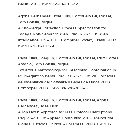
Berlin. 2003. ISBN 3-540-40124-5
Arjona Fernández, Jose Luis, Corchuelo Gil, Rafael,
Toro Bonilla, Miguel:
A Knowledge Extraction Process Specification for
Today's Non-Semantic Web. Pag. 61-67.
En: Web
Intelligence
. USA. IEEE Computer Society Press. 2003.
ISBN 0-7695-1932-6
Peña Siles, Joaquín, Corchuelo Gil, Rafael, Ruiz Cortés,
Antonio, Toro Bonilla, Miguel:
Towards a Methodology for Describing Coordination in
Multi-Agent Systems. Pag. 315-324.
En: VIII Jornadas
de Ingenier?a del Software y Bases de Datos 2003.
.
Combopel. 2003. ISBN 84-688-3836-5
Peña Siles, Joaquín, Corchuelo Gil, Rafael, Arjona
Fernández, Jose Luis:
A Top Down Approach for Mas Protocol Descriptions.
Pag. 45-49.
En: Applied Computing 2003
. Melbourne,
Florida, Estados Unidos. ACM Press. 2003. ISBN 1-