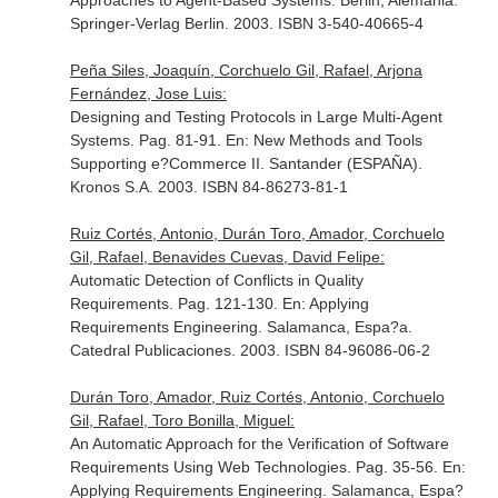
Approaches to Agent-Based Systems
. Berlin, Alemania.
Springer-Verlag Berlin. 2003. ISBN 3-540-40665-4
Peña Siles, Joaquín, Corchuelo Gil, Rafael, Arjona
Fernández, Jose Luis:
Designing and Testing Protocols in Large Multi-Agent
Systems. Pag. 81-91.
En: New Methods and Tools
Supporting e?Commerce II
. Santander (ESPAÑA).
Kronos S.A. 2003. ISBN 84-86273-81-1
Ruiz Cortés, Antonio, Durán Toro, Amador, Corchuelo
Gil, Rafael, Benavides Cuevas, David Felipe:
Automatic Detection of Conflicts in Quality
Requirements. Pag. 121-130.
En: Applying
Requirements Engineering
. Salamanca, Espa?a.
Catedral Publicaciones. 2003. ISBN 84-96086-06-2
Durán Toro, Amador, Ruiz Cortés, Antonio, Corchuelo
Gil, Rafael, Toro Bonilla, Miguel:
An Automatic Approach for the Verification of Software
Requirements Using Web Technologies. Pag. 35-56.
En:
Applying Requirements Engineering
. Salamanca, Espa?