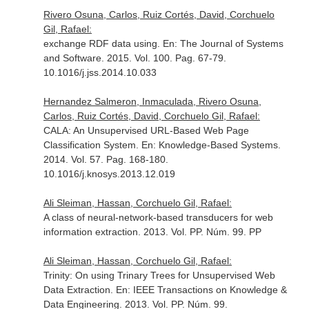
Rivero Osuna, Carlos, Ruiz Cortés, David, Corchuelo
Gil, Rafael:
exchange RDF data using.
En: The Journal of Systems
and Software
. 2015. Vol. 100. Pag. 67-79.
10.1016/j.jss.2014.10.033
Hernandez Salmeron, Inmaculada, Rivero Osuna,
Carlos, Ruiz Cortés, David, Corchuelo Gil, Rafael:
CALA: An Unsupervised URL-Based Web Page
Classification System.
En: Knowledge-Based Systems
.
2014. Vol. 57. Pag. 168-180.
10.1016/j.knosys.2013.12.019
Ali Sleiman, Hassan, Corchuelo Gil, Rafael:
A class of neural-network-based transducers for web
information extraction. 2013. Vol. PP. Núm. 99. PP
Ali Sleiman, Hassan, Corchuelo Gil, Rafael:
Trinity: On using Trinary Trees for Unsupervised Web
Data Extraction.
En: IEEE Transactions on Knowledge &
Data Engineering
. 2013. Vol. PP. Núm. 99.