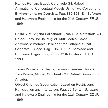
Ramos Román, Isabel, Corchuelo Gil, Rafael:
Animation of Conceptual Models Using Two Concurrent
Environments: an Overview. Pag. 389-396.
En: Software
and Hardware Engineering for the 21th Century
. EE.UU.
1999
Prieto, J.M., Arjona Fernández, Jose Luis, Corchuelo Gil,
Rafael, Toro Bonilla, Miguel, Ruiz Cortés, David:
A Symbolic Portable Debugger for Compilers That
Generate C Code. Pag. 105-110.
En: Software and
Hardware Engineering for the 21th Century
. EE.UU.
1999
Torres Valderrama, Jesús, Troyano Jiménez, José A.,
Toro Bonilla, Miguel, Corchuelo Gil, Rafael, Durán Toro,
Amador:
Object Oriented Specification Based on Restrictions:
Participation and Interaction. Pag. 56-60.
En: Software
and Hardware Engineering for the 21th Century
. EE.UU.
1999