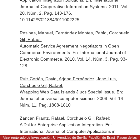
Application Integration Solutions.
En: International
Journal of Cooperative Information Systems
. 2011. Vol.
20. Núm. 2. Pag. 143-176.
10.1142/S0218843011002225
Resinas, Manuel, Fernández Montes, Pablo, Corchuelo
Gil, Rafael:
Automatic Service Agreement Negotiators in Open
Commerce Environments.
En: International Journal of
Electronic Commerce
. 2010. Vol. 14. Núm. 3. Pag. 93-
128
Ruiz Cortés, David, Arjona Fernández, Jose Luis,
Corchuelo Gil, Rafael:
Wrapping Web Data Islands J.ucs Special Issue.
En:
Journal of universal computer science
. 2008. Vol. 14.
Núm. 11. Pag. 1808-1810
Zancan Frantz, Rafael, Corchuelo Gil, Rafael:
A Dsl for Enterprise Application Integration.
En:
International Journal of Computer Applications in
Technology
. 2008. Vol. 33. Núm. 4. Pag. 257-263
Vicerrectorado de Investigación. Universidad de Sevilla. Pabellón de Brasil. Paseo de las