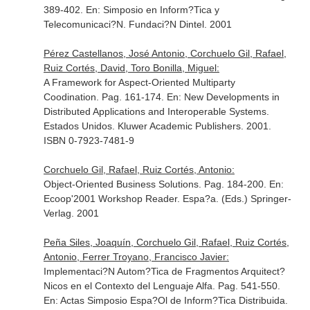
389-402.
En: Simposio en Inform?Tica y
Telecomunicaci?N
. Fundaci?N Dintel. 2001
Pérez Castellanos, José Antonio, Corchuelo Gil, Rafael,
Ruiz Cortés, David, Toro Bonilla, Miguel:
A Framework for Aspect-Oriented Multiparty
Coodination. Pag. 161-174.
En: New Developments in
Distributed Applications and Interoperable Systems
.
Estados Unidos. Kluwer Academic Publishers. 2001.
ISBN 0-7923-7481-9
Corchuelo Gil, Rafael, Ruiz Cortés, Antonio:
Object-Oriented Business Solutions. Pag. 184-200.
En:
Ecoop'2001 Workshop Reader
. Espa?a. (Eds.) Springer-
Verlag. 2001
Peña Siles, Joaquín, Corchuelo Gil, Rafael, Ruiz Cortés,
Antonio, Ferrer Troyano, Francisco Javier:
Implementaci?N Autom?Tica de Fragmentos Arquitect?
Nicos en el Contexto del Lenguaje Alfa. Pag. 541-550.
En: Actas Simposio Espa?Ol de Inform?Tica Distribuida
.