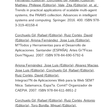
Fernando (Editor/a), Corchuelo Gil, Rafael (Editor/a),
Mathieu, Philippe (Editor/a), Vale, Zita (Editor/a), et. al.:
Trends in practical applications of scalable multi-agent
systems, the PAAMS collection. Advances in intelligent
systems and computing. Springer. 2016. 400. ISBN 978-
3-319-40158-4
Corchuelo Gil, Rafael (Editor/a), Ruiz Cortés, David
(Editor/a), Arjona Fernández, Jose Luis (Editor/a):
M?Todos y Herramientas para el Desarrollo de
Aplicaciones. Santander (ESPAÑA). Artes Gr?Ficas
Dom?Nguez. 2007. ISBN 978-84-690-5792-6
Arjona Fernández, Jose Luis (Editor/a), Alvarez Macias,
Jose Luis (Editor/a), Corchuelo Gil, Rafael (Editor/a),
Ruiz Cortés, David (Editor/a):
Integraci?N de Aplicaciones Web para la Web SEM?
Ntica. Salamanca, Espa?a. Comit? Organizador de
CAEPIA. 2007. ISBN 978-84-611-8851-2
Corchuelo Gil, Rafael (Editor/a), Ruiz Cortés, Antonio
(Editor/a), Toro Bonilla, Miguel (Editor/a):