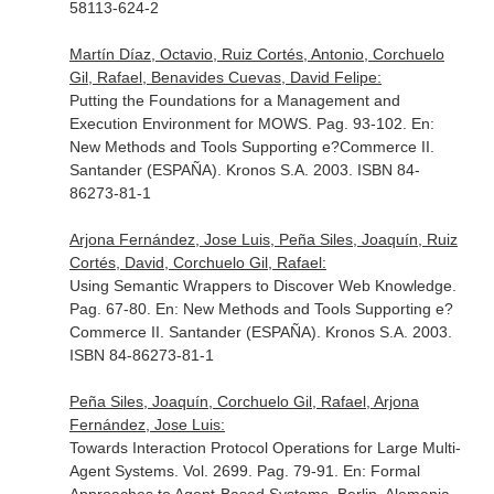
58113-624-2
Martín Díaz, Octavio, Ruiz Cortés, Antonio, Corchuelo
Gil, Rafael, Benavides Cuevas, David Felipe:
Putting the Foundations for a Management and
Execution Environment for MOWS. Pag. 93-102.
En:
New Methods and Tools Supporting e?Commerce II
.
Santander (ESPAÑA). Kronos S.A. 2003. ISBN 84-
86273-81-1
Arjona Fernández, Jose Luis, Peña Siles, Joaquín, Ruiz
Cortés, David, Corchuelo Gil, Rafael:
Using Semantic Wrappers to Discover Web Knowledge.
Pag. 67-80.
En: New Methods and Tools Supporting e?
Commerce II
. Santander (ESPAÑA). Kronos S.A. 2003.
ISBN 84-86273-81-1
Peña Siles, Joaquín, Corchuelo Gil, Rafael, Arjona
Fernández, Jose Luis:
Towards Interaction Protocol Operations for Large Multi-
Agent Systems. Vol. 2699. Pag. 79-91.
En: Formal