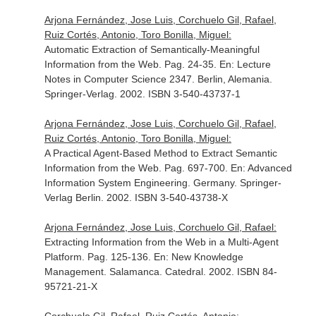
Arjona Fernández, Jose Luis, Corchuelo Gil, Rafael,
Ruiz Cortés, Antonio, Toro Bonilla, Miguel:
Automatic Extraction of Semantically-Meaningful
Information from the Web. Pag. 24-35.
En: Lecture
Notes in Computer Science 2347
. Berlin, Alemania.
Springer-Verlag. 2002. ISBN 3-540-43737-1
Arjona Fernández, Jose Luis, Corchuelo Gil, Rafael,
Ruiz Cortés, Antonio, Toro Bonilla, Miguel:
A Practical Agent-Based Method to Extract Semantic
Information from the Web. Pag. 697-700.
En: Advanced
Information System Engineering
. Germany. Springer-
Verlag Berlin. 2002. ISBN 3-540-43738-X
Arjona Fernández, Jose Luis, Corchuelo Gil, Rafael:
Extracting Information from the Web in a Multi-Agent
Platform. Pag. 125-136.
En: New Knowledge
Management
. Salamanca. Catedral. 2002. ISBN 84-
95721-21-X