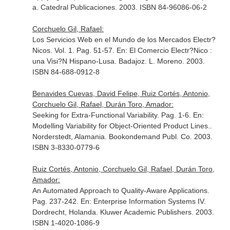
a. Catedral Publicaciones. 2003. ISBN 84-96086-06-2
Corchuelo Gil, Rafael:
Los Servicios Web en el Mundo de los Mercados Electr?
Nicos. Vol. 1. Pag. 51-57.
En: El Comercio Electr?Nico :
una Visi?N Hispano-Lusa
. Badajoz. L. Moreno. 2003.
ISBN 84-688-0912-8
Benavides Cuevas, David Felipe, Ruiz Cortés, Antonio,
Corchuelo Gil, Rafael, Durán Toro, Amador:
Seeking for Extra-Functional Variability. Pag. 1-6.
En:
Modelling Variability for Object-Oriented Product Lines.
.
Norderstedt, Alamania. Bookondemand Publ. Co. 2003.
ISBN 3-8330-0779-6
Ruiz Cortés, Antonio, Corchuelo Gil, Rafael, Durán Toro,
Amador:
An Automated Approach to Quality-Aware Applications.
Pag. 237-242.
En: Enterprise Information Systems IV
.
Dordrecht, Holanda. Kluwer Academic Publishers. 2003.
ISBN 1-4020-1086-9