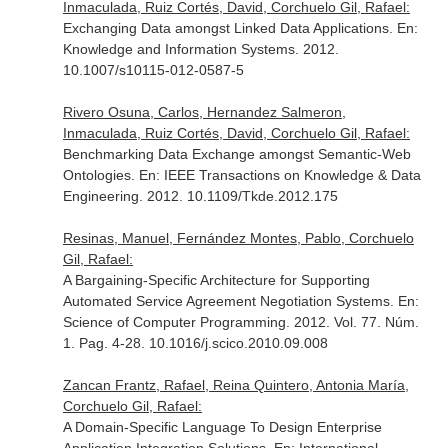
Inmaculada, Ruiz Cortés, David, Corchuelo Gil, Rafael:
Exchanging Data amongst Linked Data Applications.
En:
Knowledge and Information Systems
. 2012.
10.1007/s10115-012-0587-5
Rivero Osuna, Carlos, Hernandez Salmeron,
Inmaculada, Ruiz Cortés, David, Corchuelo Gil, Rafael:
Benchmarking Data Exchange amongst Semantic-Web
Ontologies.
En: IEEE Transactions on Knowledge & Data
Engineering
. 2012. 10.1109/Tkde.2012.175
Resinas, Manuel, Fernández Montes, Pablo, Corchuelo
Gil, Rafael:
A Bargaining-Specific Architecture for Supporting
Automated Service Agreement Negotiation Systems.
En:
Science of Computer Programming
. 2012. Vol. 77. Núm.
1. Pag. 4-28. 10.1016/j.scico.2010.09.008
Zancan Frantz, Rafael, Reina Quintero, Antonia María,
Corchuelo Gil, Rafael:
A Domain-Specific Language To Design Enterprise