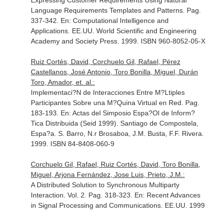
Expressing Customer Requirements Using Natural
Language Requirements Templates and Patterns. Pag.
337-342.
En: Computational Intelligence and
Applications
. EE.UU. World Scientific and Engineering
Academy and Society Press. 1999. ISBN 960-8052-05-X
Ruiz Cortés, David, Corchuelo Gil, Rafael, Pérez
Castellanos, José Antonio, Toro Bonilla, Miguel, Durán
Toro, Amador, et. al.:
Implementaci?N de Interacciones Entre M?Ltiples
Participantes Sobre una M?Quina Virtual en Red. Pag.
183-193.
En: Actas del Simposio Espa?Ol de Inform?
Tica Distribuida (Seid 1999)
. Santiago de Compostela,
Espa?a. S. Barro, N.r Brosaboa, J.M. Busta, F.F. Rivera.
1999. ISBN 84-8408-060-9
Corchuelo Gil, Rafael, Ruiz Cortés, David, Toro Bonilla,
Miguel, Arjona Fernández, Jose Luis, Prieto, J.M.:
A Distributed Solution to Synchronous Multiparty
Interaction. Vol. 2. Pag. 318-323.
En: Recent Advances
in Signal Processing and Communications
. EE.UU. 1999