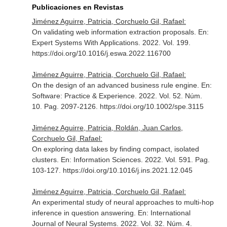
Publicaciones en Revistas
Jiménez Aguirre, Patricia, Corchuelo Gil, Rafael:
On validating web information extraction proposals.
En:
Expert Systems With Applications
. 2022. Vol. 199.
https://doi.org/10.1016/j.eswa.2022.116700
Jiménez Aguirre, Patricia, Corchuelo Gil, Rafael:
On the design of an advanced business rule engine.
En:
Software: Practice & Experience
. 2022. Vol. 52. Núm.
10. Pag. 2097-2126. https://doi.org/10.1002/spe.3115
Jiménez Aguirre, Patricia, Roldán, Juan Carlos,
Corchuelo Gil, Rafael:
On exploring data lakes by finding compact, isolated
clusters.
En: Information Sciences
. 2022. Vol. 591. Pag.
103-127. https://doi.org/10.1016/j.ins.2021.12.045
Jiménez Aguirre, Patricia, Corchuelo Gil, Rafael:
An experimental study of neural approaches to multi-hop
inference in question answering.
En: International
Journal of Neural Systems
. 2022. Vol. 32. Núm. 4.