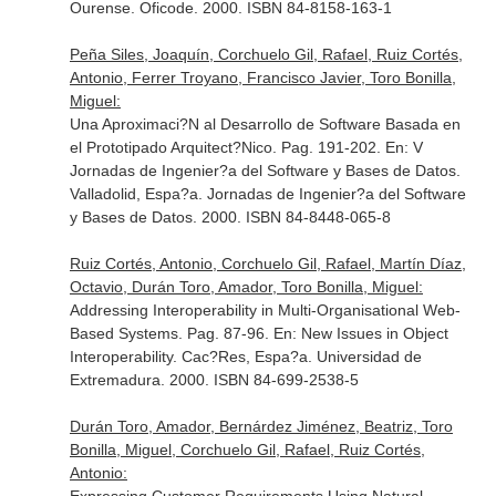
Ourense. Oficode. 2000. ISBN 84-8158-163-1
Peña Siles, Joaquín, Corchuelo Gil, Rafael, Ruiz Cortés,
Antonio, Ferrer Troyano, Francisco Javier, Toro Bonilla,
Miguel:
Una Aproximaci?N al Desarrollo de Software Basada en
el Prototipado Arquitect?Nico. Pag. 191-202.
En: V
Jornadas de Ingenier?a del Software y Bases de Datos
.
Valladolid, Espa?a. Jornadas de Ingenier?a del Software
y Bases de Datos. 2000. ISBN 84-8448-065-8
Ruiz Cortés, Antonio, Corchuelo Gil, Rafael, Martín Díaz,
Octavio, Durán Toro, Amador, Toro Bonilla, Miguel:
Addressing Interoperability in Multi-Organisational Web-
Based Systems. Pag. 87-96.
En: New Issues in Object
Interoperability
. Cac?Res, Espa?a. Universidad de
Extremadura. 2000. ISBN 84-699-2538-5
Durán Toro, Amador, Bernárdez Jiménez, Beatriz, Toro
Bonilla, Miguel, Corchuelo Gil, Rafael, Ruiz Cortés,
Antonio: