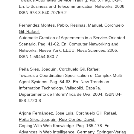
Towards Automated Service Trading. Vol. 9. Pag. 3-14.
En: E-Business and Telecommunication Networks
. 2008.
ISBN 978-3-540-70759-2
Fernández Montes, Pablo, Resinas, Manuel, Corchuelo
Gil, Rafael:
Automatic Creation of Agreements in a Service-Oriented
Scenario. Pag. 41-62.
En: Computer Networking and
Networks
. Nueva York, EEUU. Nova Sciences. 2006.
ISBN 1-59454-830-7
Peña Siles, Joaquín, Corchuelo Gil, Rafael:
Towards a Coordination Specification of Complex Multi-
Agent Systems. Pag. 54-63.
En: New Trends on
Information Technology
. Valladolid, Espa?a.
Departamento de Inform?Tica de Uva. 2004. ISBN 84-
688-4720-8
Arjona Fernández, Jose Luis, Corchuelo Gil, Rafael,
Peña Siles, Joaquín, Ruiz Cortés, David:
Coping With Web Knowledge. Pag. 165-178.
En:
Advances in Web Intelligence
. Germany. Springer-Verlag