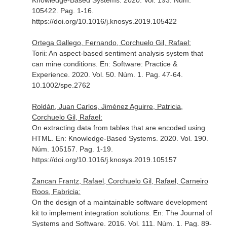
Knowledge-Based Systems
. 2020. Vol. 193. Núm.
105422. Pag. 1-16.
https://doi.org/10.1016/j.knosys.2019.105422
Ortega Gallego, Fernando, Corchuelo Gil, Rafael:
Torii: An aspect-based sentiment analysis system that
can mine conditions.
En: Software: Practice &
Experience
. 2020. Vol. 50. Núm. 1. Pag. 47-64.
10.1002/spe.2762
Roldán, Juan Carlos, Jiménez Aguirre, Patricia,
Corchuelo Gil, Rafael:
On extracting data from tables that are encoded using
HTML.
En: Knowledge-Based Systems
. 2020. Vol. 190.
Núm. 105157. Pag. 1-19.
https://doi.org/10.1016/j.knosys.2019.105157
Zancan Frantz, Rafael, Corchuelo Gil, Rafael, Carneiro
Roos, Fabricia:
On the design of a maintainable software development
kit to implement integration solutions.
En: The Journal of
Systems and Software
. 2016. Vol. 111. Núm. 1. Pag. 89-