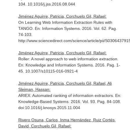
104. 10.1016/j.jss.2016.08.044
Jiménez Aguirre, Patricia, Corchuelo Gil, Rafael:
On Learning Web Information Extraction Rules with
TANGO.
En: Information Systems
. 2016. Vol. 62. Pag.
74-103.
http://www.sciencedirect.com/science/article/pii/S03064379
Jiménez Aguirre, Patricia, Corchuelo Gil, Rafael:
Roller: A novel approach to web information extraction.
En: Knowledge and Information Systems
. 2016. Pag. 1-
45. 10.1007/s10115-016-0921-4
Jiménez Aguirre, Patricia, Corchuelo Gil, Rafael, Ali
Sleiman, Hassan:
ARIEX: Automated ranking of information extractors.
En:
Knowledge-Based Systems
. 2016. Vol. 93. Pag. 84-108.
doi:10.1016/j.knosys.2015.11.004
Rivero Osuna, Carlos, Inma Hernández, Ruiz Cortés,
David, Corchuelo Gil, Rafael: