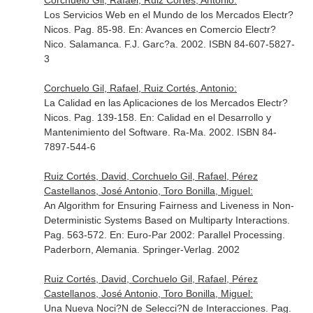
Corchuelo Gil, Rafael, Ruiz Cortés, Antonio:
Los Servicios Web en el Mundo de los Mercados Electr?
Nicos. Pag. 85-98.
En: Avances en Comercio Electr?
Nico
. Salamanca. F.J. Garc?a. 2002. ISBN 84-607-5827-
3
Corchuelo Gil, Rafael, Ruiz Cortés, Antonio:
La Calidad en las Aplicaciones de los Mercados Electr?
Nicos. Pag. 139-158.
En: Calidad en el Desarrollo y
Mantenimiento del Software
. Ra-Ma. 2002. ISBN 84-
7897-544-6
Ruiz Cortés, David, Corchuelo Gil, Rafael, Pérez
Castellanos, José Antonio, Toro Bonilla, Miguel:
An Algorithm for Ensuring Fairness and Liveness in Non-
Deterministic Systems Based on Multiparty Interactions.
Pag. 563-572.
En: Euro-Par 2002: Parallel Processing
.
Paderborn, Alemania. Springer-Verlag. 2002
Ruiz Cortés, David, Corchuelo Gil, Rafael, Pérez
Castellanos, José Antonio, Toro Bonilla, Miguel:
Una Nueva Noci?N de Selecci?N de Interacciones. Pag.