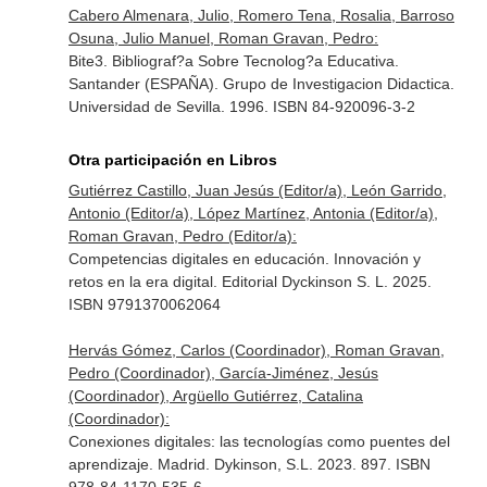
Cabero Almenara, Julio, Romero Tena, Rosalia, Barroso
Osuna, Julio Manuel, Roman Gravan, Pedro:
Bite3. Bibliograf?a Sobre Tecnolog?a Educativa.
Santander (ESPAÑA). Grupo de Investigacion Didactica.
Universidad de Sevilla. 1996. ISBN 84-920096-3-2
Otra participación en Libros
Gutiérrez Castillo, Juan Jesús (Editor/a), León Garrido,
Antonio (Editor/a), López Martínez, Antonia (Editor/a),
Roman Gravan, Pedro (Editor/a):
Competencias digitales en educación. Innovación y
retos en la era digital. Editorial Dyckinson S. L. 2025.
ISBN 9791370062064
Hervás Gómez, Carlos (Coordinador), Roman Gravan,
Pedro (Coordinador), García-Jiménez, Jesús
(Coordinador), Argüello Gutiérrez, Catalina
(Coordinador):
Conexiones digitales: las tecnologías como puentes del
aprendizaje. Madrid. Dykinson, S.L. 2023. 897. ISBN