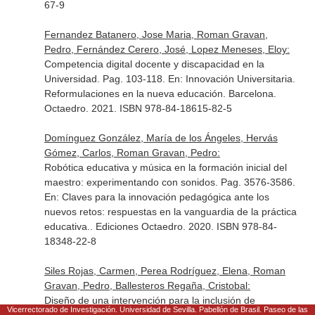
67-9
Fernandez Batanero, Jose Maria, Roman Gravan,
Pedro, Fernández Cerero, José, Lopez Meneses, Eloy:
Competencia digital docente y discapacidad en la
Universidad. Pag. 103-118.
En: Innovación Universitaria.
Reformulaciones en la nueva educación
. Barcelona.
Octaedro. 2021. ISBN 978-84-18615-82-5
Domínguez González, María de los Ángeles, Hervás
Gómez, Carlos, Roman Gravan, Pedro:
Robótica educativa y música en la formación inicial del
maestro: experimentando con sonidos. Pag. 3576-3586.
En: Claves para la innovación pedagógica ante los
nuevos retos: respuestas en la vanguardia de la práctica
educativa.
. Ediciones Octaedro. 2020. ISBN 978-84-
18348-22-8
Siles Rojas, Carmen, Perea Rodríguez, Elena, Roman
Gravan, Pedro, Ballesteros Regaña, Cristobal:
Diseño de una intervención para la inclusión de
Vicerrectorado de Investigación. Universidad de Sevilla. Pabellón de Brasil. Paseo de las