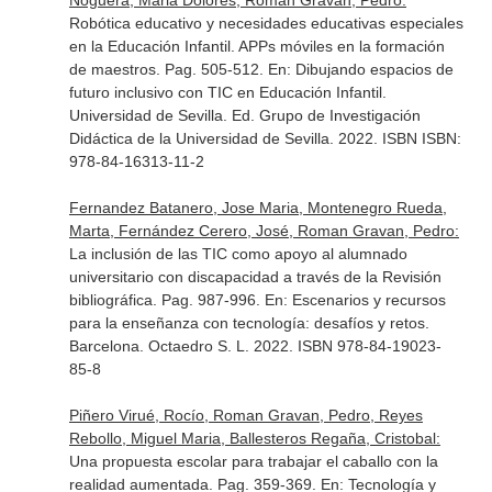
Noguera, Maria Dolores, Roman Gravan, Pedro:
Robótica educativo y necesidades educativas especiales
en la Educación Infantil. APPs móviles en la formación
de maestros. Pag. 505-512.
En: Dibujando espacios de
futuro inclusivo con TIC en Educación Infantil
.
Universidad de Sevilla. Ed. Grupo de Investigación
Didáctica de la Universidad de Sevilla. 2022. ISBN ISBN:
978-84-16313-11-2
Fernandez Batanero, Jose Maria, Montenegro Rueda,
Marta, Fernández Cerero, José, Roman Gravan, Pedro:
La inclusión de las TIC como apoyo al alumnado
universitario con discapacidad a través de la Revisión
bibliográfica. Pag. 987-996.
En: Escenarios y recursos
para la enseñanza con tecnología: desafíos y retos
.
Barcelona. Octaedro S. L. 2022. ISBN 978-84-19023-
85-8
Piñero Virué, Rocío, Roman Gravan, Pedro, Reyes
Rebollo, Miguel Maria, Ballesteros Regaña, Cristobal:
Una propuesta escolar para trabajar el caballo con la
realidad aumentada. Pag. 359-369.
En: Tecnología y