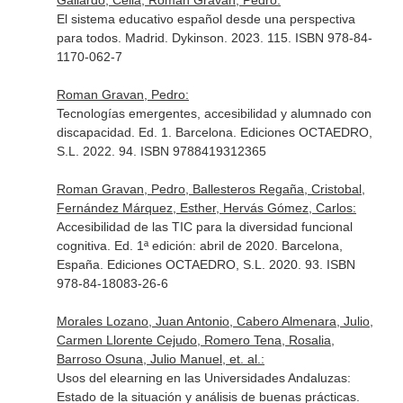
Gallardo, Celia, Roman Gravan, Pedro:
El sistema educativo español desde una perspectiva
para todos. Madrid. Dykinson. 2023. 115. ISBN 978-84-
1170-062-7
Roman Gravan, Pedro:
Tecnologías emergentes, accesibilidad y alumnado con
discapacidad. Ed. 1. Barcelona. Ediciones OCTAEDRO,
S.L. 2022. 94. ISBN 9788419312365
Roman Gravan, Pedro, Ballesteros Regaña, Cristobal,
Fernández Márquez, Esther, Hervás Gómez, Carlos:
Accesibilidad de las TIC para la diversidad funcional
cognitiva. Ed. 1ª edición: abril de 2020. Barcelona,
España. Ediciones OCTAEDRO, S.L. 2020. 93. ISBN
978-84-18083-26-6
Morales Lozano, Juan Antonio, Cabero Almenara, Julio,
Carmen Llorente Cejudo, Romero Tena, Rosalia,
Barroso Osuna, Julio Manuel, et. al.:
Usos del elearning en las Universidades Andaluzas:
Estado de la situación y análisis de buenas prácticas.