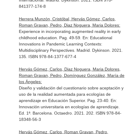
Internacional
. Madrid. Dykinson. 2021. ISBN 978-
841377-174-8
Herrera Munzón, Cristóbal, Hervás Gómez, Carlos,
Roman Gravan, Pedro, Diaz Noguera, Maria Dolores:
Experience in incorporating augmented reality in early
childhood education. Pag. 49-59.
En: Educational
Innovations in Pandemic Learning Contexts:
Multidisciplinary Perspectives
. Madrid. Dykinson. 2021.
135. ISBN 978-84-1377-677-4
Hervás Gómez, Carlos, Diaz Noguera, Maria Dolores,
Roman Gravan, Pedro, Domínguez González, María de
los Ángeles:
Diseño y validación del cuestionario sobre aceptación y
uso de la realidad aumentada para ecologías de
aprendizaje en Educación Superior. Pag. 23-40.
En:
Innovación universitaria en ecologías de aprendizaje
.
Ed. 1ª. Barcelona. Octaedro. 2021. 202. ISBN 978-84-
18348-56-3
Hervás Gómez, Carlos, Roman Gravan, Pedro,