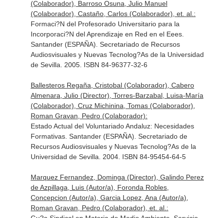
(Colaborador), Barroso Osuna, Julio Manuel
(Colaborador), Castaño, Carlos (Colaborador), et. al.:
Formaci?N del Profesorado Universitario para la
Incorporaci?N del Aprendizaje en Red en el Eees.
Santander (ESPAÑA). Secretariado de Recursos
Audiosvisuales y Nuevas Tecnolog?As de la Universidad
de Sevilla. 2005. ISBN 84-96377-32-6
Ballesteros Regaña, Cristobal (Colaborador), Cabero
Almenara, Julio (Director), Torres-Barzabal, Luisa-María
(Colaborador), Cruz Michinina, Tomas (Colaborador),
Roman Gravan, Pedro (Colaborador):
Estado Actual del Voluntariado Andaluz: Necesidades
Formativas. Santander (ESPAÑA). Secretariado de
Recursos Audiosvisuales y Nuevas Tecnolog?As de la
Universidad de Sevilla. 2004. ISBN 84-95454-64-5
Marquez Fernandez, Dominga (Director), Galindo Perez
de Azpillaga, Luis (Autor/a), Foronda Robles,
Concepcion (Autor/a), Garcia Lopez, Ana (Autor/a),
Roman Gravan, Pedro (Colaborador), et. al.: