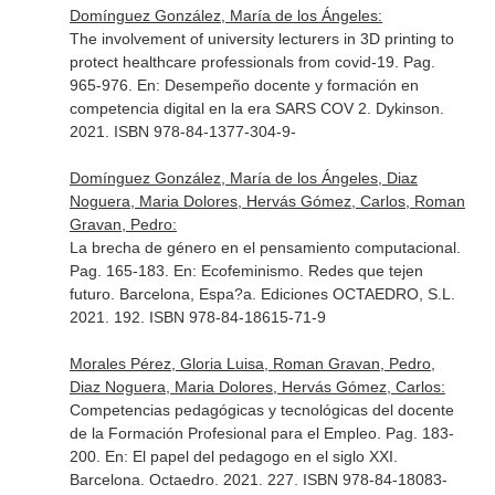
Domínguez González, María de los Ángeles:
The involvement of university lecturers in 3D printing to
protect healthcare professionals from covid-19. Pag.
965-976.
En: Desempeño docente y formación en
competencia digital en la era SARS COV 2
. Dykinson.
2021. ISBN 978-84-1377-304-9-
Domínguez González, María de los Ángeles, Diaz
Noguera, Maria Dolores, Hervás Gómez, Carlos, Roman
Gravan, Pedro:
La brecha de género en el pensamiento computacional.
Pag. 165-183.
En: Ecofeminismo. Redes que tejen
futuro
. Barcelona, Espa?a. Ediciones OCTAEDRO, S.L.
2021. 192. ISBN 978-84-18615-71-9
Morales Pérez, Gloria Luisa, Roman Gravan, Pedro,
Diaz Noguera, Maria Dolores, Hervás Gómez, Carlos:
Competencias pedagógicas y tecnológicas del docente
de la Formación Profesional para el Empleo. Pag. 183-
200.
En: El papel del pedagogo en el siglo XXI
.
Barcelona. Octaedro. 2021. 227. ISBN 978-84-18083-