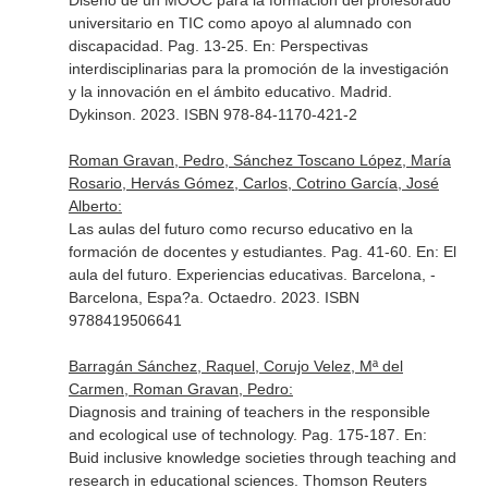
Diseño de un MOOC para la formación del profesorado
universitario en TIC como apoyo al alumnado con
discapacidad. Pag. 13-25.
En: Perspectivas
interdisciplinarias para la promoción de la investigación
y la innovación en el ámbito educativo
. Madrid.
Dykinson. 2023. ISBN 978-84-1170-421-2
Roman Gravan, Pedro, Sánchez Toscano López, María
Rosario, Hervás Gómez, Carlos, Cotrino García, José
Alberto:
Las aulas del futuro como recurso educativo en la
formación de docentes y estudiantes. Pag. 41-60.
En: El
aula del futuro. Experiencias educativas
. Barcelona, -
Barcelona, Espa?a. Octaedro. 2023. ISBN
9788419506641
Barragán Sánchez, Raquel, Corujo Velez, Mª del
Carmen, Roman Gravan, Pedro:
Diagnosis and training of teachers in the responsible
and ecological use of technology. Pag. 175-187.
En:
Buid inclusive knowledge societies through teaching and
research in educational sciences
. Thomson Reuters