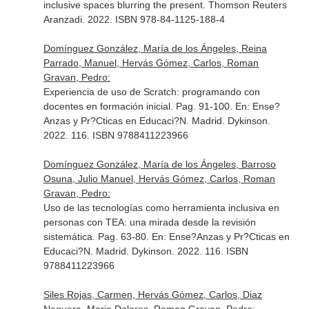
inclusive spaces blurring the present
. Thomson Reuters
Aranzadi. 2022. ISBN 978-84-1125-188-4
Domínguez González, María de los Ángeles, Reina
Parrado, Manuel, Hervás Gómez, Carlos, Roman
Gravan, Pedro:
Experiencia de uso de Scratch: programando con
docentes en formación inicial. Pag. 91-100.
En: Ense?
Anzas y Pr?Cticas en Educaci?N
. Madrid. Dykinson.
2022. 116. ISBN 9788411223966
Domínguez González, María de los Ángeles, Barroso
Osuna, Julio Manuel, Hervás Gómez, Carlos, Roman
Gravan, Pedro:
Uso de las tecnologías como herramienta inclusiva en
personas con TEA: una mirada desde la revisión
sistemática. Pag. 63-80.
En: Ense?Anzas y Pr?Cticas en
Educaci?N
. Madrid. Dykinson. 2022. 116. ISBN
9788411223966
Siles Rojas, Carmen, Hervás Gómez, Carlos, Diaz