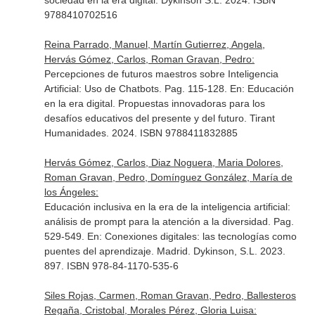
sociedad en la era digital
. Dykinson S.L. 2024. ISBN
9788410702516
Reina Parrado, Manuel, Martín Gutierrez, Angela,
Hervás Gómez, Carlos, Roman Gravan, Pedro:
Percepciones de futuros maestros sobre Inteligencia
Artificial: Uso de Chatbots. Pag. 115-128.
En: Educación
en la era digital. Propuestas innovadoras para los
desafíos educativos del presente y del futuro
. Tirant
Humanidades. 2024. ISBN 9788411832885
Hervás Gómez, Carlos, Diaz Noguera, Maria Dolores,
Roman Gravan, Pedro, Domínguez González, María de
los Ángeles:
Educación inclusiva en la era de la inteligencia artificial:
análisis de prompt para la atención a la diversidad. Pag.
529-549.
En: Conexiones digitales: las tecnologías como
puentes del aprendizaje
. Madrid. Dykinson, S.L. 2023.
897. ISBN 978-84-1170-535-6
Siles Rojas, Carmen, Roman Gravan, Pedro, Ballesteros
Regaña, Cristobal, Morales Pérez, Gloria Luisa: