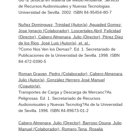
Gu?a Sindical en Materia de Medio Ambiente. Servicio
de Recursos Audiovisuales y Nuevas Tecnologias.
Universidad de Sevilla. 2002. ISBN 84-95454-80-7
Nuñez Dominguez, Trinidad (Autor/a), Aguaded Gomez,
Jose Ignacio (Colaborador), Loscertales Abril, Felicidad
(Director), Cabero Almenara, Julio (Director), Pérez Díez
de los Rios, José Luis (Autor/a), et. al.:
?Como Nos Ven los Demas?. Ed. 1. Secretariado de
Publicaciones de la Universidad de Sevilla. 1998. ISBN
84-472-0390-5
Roman Gravan, Pedro (Colaborador), Cabero Almenara,
Julio (Autor/a), González Herrero,José Manuel
(Coautor/a):
Transportes de Carga y Descarga de Mercanc?As
Peligrosas. Ed. 1. Secretariado de Recursos
Audiosvisuales y Nuevas Tecnolog?As de la Universidad
de Sevilla. 1996. ISBN 84-89673-01-2
Cabero Almenara, Julio (Director), Barroso Osuna, Julio
Manuel (Colaborador), Romero Tena, Rosalia