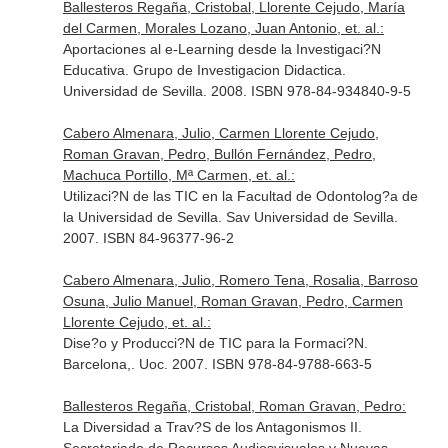
Ballesteros Regaña, Cristobal, Llorente Cejudo, María
del Carmen, Morales Lozano, Juan Antonio, et. al.:
Aportaciones al e-Learning desde la Investigaci?N
Educativa. Grupo de Investigacion Didactica.
Universidad de Sevilla. 2008. ISBN 978-84-934840-9-5
Cabero Almenara, Julio, Carmen Llorente Cejudo,
Roman Gravan, Pedro, Bullón Fernández, Pedro,
Machuca Portillo, Mª Carmen, et. al.:
Utilizaci?N de las TIC en la Facultad de Odontolog?a de
la Universidad de Sevilla. Sav Universidad de Sevilla.
2007. ISBN 84-96377-96-2
Cabero Almenara, Julio, Romero Tena, Rosalia, Barroso
Osuna, Julio Manuel, Roman Gravan, Pedro, Carmen
Llorente Cejudo, et. al.:
Dise?o y Producci?N de TIC para la Formaci?N.
Barcelona,. Uoc. 2007. ISBN 978-84-9788-663-5
Ballesteros Regaña, Cristobal, Roman Gravan, Pedro:
La Diversidad a Trav?S de los Antagonismos II.