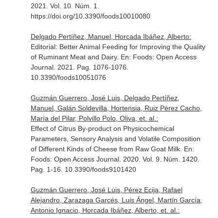
2021. Vol. 10. Núm. 1.
https://doi.org/10.3390/foods10010080
Delgado Pertíñez, Manuel, Horcada Ibáñez, Alberto:
Editorial: Better Animal Feeding for Improving the Quality
of Ruminant Meat and Dairy.
En: Foods: Open Access
Journal
. 2021. Pag. 1076-1076.
10.3390/foods10051076
Guzmán Guerrero, José Luis, Delgado Pertíñez,
Manuel, Galán Soldevilla, Hortensia, Ruiz Pérez Cacho,
María del Pilar, Polvillo Polo, Oliva, et. al.:
Effect of Citrus By-product on Physicochemical
Parameters, Sensory Analysis and Volatile Composition
of Different Kinds of Cheese from Raw Goat Milk.
En:
Foods: Open Access Journal
. 2020. Vol. 9. Núm. 1420.
Pag. 1-16. 10.3390/foods9101420
Guzmán Guerrero, José Luis, Pérez Ecija, Rafael
Alejandro, Zarazaga Garcés, Luis Ángel, Martín García,
Antonio Ignacio, Horcada Ibáñez, Alberto, et. al.: