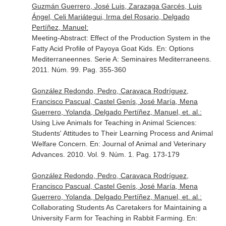
Guzmán Guerrero, José Luis, Zarazaga Garcés, Luis
Ángel, Celi Mariátegui, Irma del Rosario, Delgado
Pertíñez, Manuel:
Meeting-Abstract: Effect of the Production System in the
Fatty Acid Profile of Payoya Goat Kids.
En: Options
Mediterraneennes. Serie A: Seminaires Mediterraneens
.
2011. Núm. 99. Pag. 355-360
González Redondo, Pedro, Caravaca Rodríguez,
Francisco Pascual, Castel Genís, José María, Mena
Guerrero, Yolanda, Delgado Pertíñez, Manuel, et. al.:
Using Live Animals for Teaching in Animal Sciences:
Students' Attitudes to Their Learning Process and Animal
Welfare Concern.
En: Journal of Animal and Veterinary
Advances
. 2010. Vol. 9. Núm. 1. Pag. 173-179
González Redondo, Pedro, Caravaca Rodríguez,
Francisco Pascual, Castel Genís, José María, Mena
Guerrero, Yolanda, Delgado Pertíñez, Manuel, et. al.:
Collaborating Students As Caretakers for Maintaining a
University Farm for Teaching in Rabbit Farming.
En: