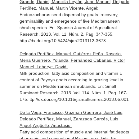
Grande, Daniel, Mancilla Leytón, Juan Manuel, Delgado
Pertíñez, Manuel, Martin Vicente, Angel:
Endoozochorus seed dispersal by goats: recovery,
germinability and emergence of five Mediterranean
shrub species.
En: Spanish Journal of Agricultural
Research
. 2013. Vol. 11. Núm. 2. Pag. 347-355.
http://dx.doi.org/10.5424/sjar/2013112-3673
Delgado Pertíñez, Manuel, Gutiérrez Peña, Rosario,
Mena Guerrero, Yolanda, Fernández Cabanás, Víctor
Manuel, Laberye, David:
Milk production, fatty acid composition and vitamin E
content of Payoya goats according to grazing level in
summer on Mediterranean shrublands.
En: Small
Ruminant Research
. 2013. Vol. 114. Núm. 1. Pag. 167-
175. ttp://dx.doi.org/10.1016/j.smallrumres.2013.06.001
De la Vega, Francisco, Guzmán Guerrero, José Luis,
Delgado Pertíñez, Manuel, Zarazaga Garcés, Luis
Ángel, Argüello, Anastasio:
Fatty acid composition of muscle and internal fat depots
of organic and conventional Payoya goat kids.
En: