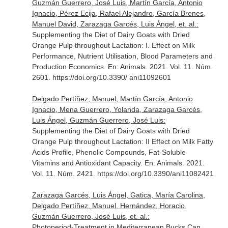
Guzmán Guerrero, José Luis, Martín García, Antonio
Ignacio, Pérez Ecija, Rafael Alejandro, García Brenes,
Manuel David, Zarazaga Garcés, Luis Ángel, et. al.:
Supplementing the Diet of Dairy Goats with Dried
Orange Pulp throughout Lactation: I. Effect on Milk
Performance, Nutrient Utilisation, Blood Parameters and
Production Economics.
En: Animals
. 2021. Vol. 11. Núm.
2601. https://doi.org/10.3390/ ani11092601
Delgado Pertíñez, Manuel, Martín García, Antonio
Ignacio, Mena Guerrero, Yolanda, Zarazaga Garcés,
Luis Ángel, Guzmán Guerrero, José Luis:
Supplementing the Diet of Dairy Goats with Dried
Orange Pulp throughout Lactation: II Effect on Milk Fatty
Acids Profile, Phenolic Compounds, Fat-Soluble
Vitamins and Antioxidant Capacity.
En: Animals
. 2021.
Vol. 11. Núm. 2421. https://doi.org/10.3390/ani11082421
Zarazaga Garcés, Luis Ángel, Gatica, María Carolina,
Delgado Pertíñez, Manuel, Hernández, Horacio,
Guzmán Guerrero, José Luis, et. al.:
Photoperiod-Treatment in Mediterranean Bucks Can