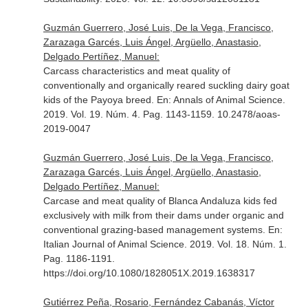
Guzmán Guerrero, José Luis, De la Vega, Francisco,
Zarazaga Garcés, Luis Ángel, Argüello, Anastasio,
Delgado Pertíñez, Manuel:
Carcass characteristics and meat quality of
conventionally and organically reared suckling dairy goat
kids of the Payoya breed.
En: Annals of Animal Science
.
2019. Vol. 19. Núm. 4. Pag. 1143-1159. 10.2478/aoas-
2019-0047
Guzmán Guerrero, José Luis, De la Vega, Francisco,
Zarazaga Garcés, Luis Ángel, Argüello, Anastasio,
Delgado Pertíñez, Manuel:
Carcase and meat quality of Blanca Andaluza kids fed
exclusively with milk from their dams under organic and
conventional grazing-based management systems.
En:
Italian Journal of Animal Science
. 2019. Vol. 18. Núm. 1.
Pag. 1186-1191.
https://doi.org/10.1080/1828051X.2019.1638317
Gutiérrez Peña, Rosario, Fernández Cabanás, Víctor