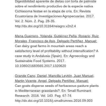
Digestibilidad aparente de dietas con torta de palmiste
sobre el rendimiento productivo de la especie nativa
Cichlasoma festae en la etapa de cría.
En: Revista
Ecuatoriana de Investigaciones Agropecuarias
. 2017.
Vol. 2. Núm. 2. Pag. 28-35.
http://dx.doi.org/10.31164/reiagro.v2n2.4
Mena Guerrero, Yolanda, Gutiérrez Peña, Rosario, Ruiz
Morales, Francisco de Asis, Delgado Pertíñez, Manuel:
Can dairy goat farms in mountain areas reach a
satisfactory level of profitability without intensification? A
case study in Andalusia (Spain).
En: Agroecology and
Sustainable Food Systems
. 2017.
10.1080/21683565.2017.1320620
Grande Cano, Daniel, Mancilla Leytón, Juan Manuel,
Martin Vicente, Angel, Delgado Pertíñez, Manuel:
Can goats disperse seeds of herbaceous pasture plants
in Mediterranean grasslands?.
En: Small Ruminant
Research
. 2016. Vol. 143. Pag. 67-74.
http://dx.doi.org/10.1016/j.smallrumres.2016.09.003