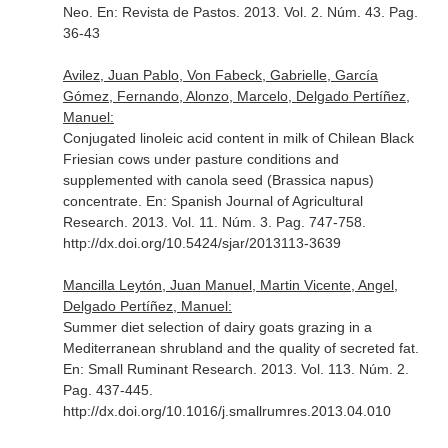
Neo.
En: Revista de Pastos
. 2013. Vol. 2. Núm. 43. Pag.
36-43
Avilez, Juan Pablo, Von Fabeck, Gabrielle, García
Gómez, Fernando, Alonzo, Marcelo, Delgado Pertíñez,
Manuel:
Conjugated linoleic acid content in milk of Chilean Black
Friesian cows under pasture conditions and
supplemented with canola seed (Brassica napus)
concentrate.
En: Spanish Journal of Agricultural
Research
. 2013. Vol. 11. Núm. 3. Pag. 747-758.
http://dx.doi.org/10.5424/sjar/2013113-3639
Mancilla Leytón, Juan Manuel, Martin Vicente, Angel,
Delgado Pertíñez, Manuel:
Summer diet selection of dairy goats grazing in a
Mediterranean shrubland and the quality of secreted fat.
En: Small Ruminant Research
. 2013. Vol. 113. Núm. 2.
Pag. 437-445.
http://dx.doi.org/10.1016/j.smallrumres.2013.04.010