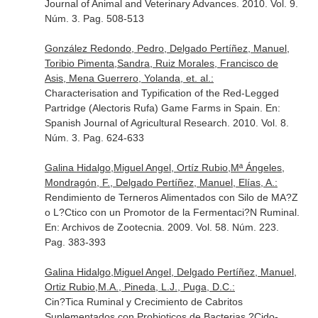
Journal of Animal and Veterinary Advances
. 2010. Vol. 9.
Núm. 3. Pag. 508-513
González Redondo, Pedro, Delgado Pertíñez, Manuel,
Toribio Pimenta,Sandra, Ruiz Morales, Francisco de
Asis, Mena Guerrero, Yolanda, et. al.:
Characterisation and Typification of the Red-Legged
Partridge (Alectoris Rufa) Game Farms in Spain.
En:
Spanish Journal of Agricultural Research
. 2010. Vol. 8.
Núm. 3. Pag. 624-633
Galina Hidalgo,Miguel Angel, Ortíz Rubio,Mª Ángeles,
Mondragón, F., Delgado Pertíñez, Manuel, Elías, A.:
Rendimiento de Terneros Alimentados con Silo de MA?Z
o L?Ctico con un Promotor de la Fermentaci?N Ruminal.
En: Archivos de Zootecnia
. 2009. Vol. 58. Núm. 223.
Pag. 383-393
Galina Hidalgo,Miguel Angel, Delgado Pertíñez, Manuel,
Ortiz Rubio,M.A., Pineda, L.J., Puga, D.C.:
Cin?Tica Ruminal y Crecimiento de Cabritos
Suplementados con Probioticos de Bacterias ?Cido-