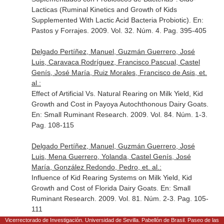
Lacticas (Ruminal Kinetics and Growth of Kids
Supplemented With Lactic Acid Bacteria Probiotic).
En:
Pastos y Forrajes
. 2009. Vol. 32. Núm. 4. Pag. 395-405
Delgado Pertíñez, Manuel, Guzmán Guerrero, José
Luis, Caravaca Rodríguez, Francisco Pascual, Castel
Genís, José María, Ruiz Morales, Francisco de Asis, et.
al.:
Effect of Artificial Vs. Natural Rearing on Milk Yield, Kid
Growth and Cost in Payoya Autochthonous Dairy Goats.
En: Small Ruminant Research
. 2009. Vol. 84. Núm. 1-3.
Pag. 108-115
Delgado Pertíñez, Manuel, Guzmán Guerrero, José
Luis, Mena Guerrero, Yolanda, Castel Genís, José
María, González Redondo, Pedro, et. al.:
Influence of Kid Rearing Systems on Milk Yield, Kid
Growth and Cost of Florida Dairy Goats.
En: Small
Ruminant Research
. 2009. Vol. 81. Núm. 2-3. Pag. 105-
111
Vicerrectorado de Investigación. Universidad de Sevilla. Pabellón de Brasil. Paseo de las