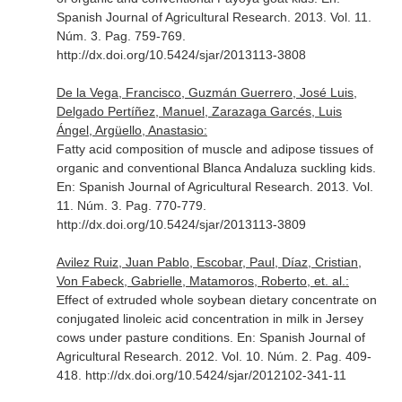
Spanish Journal of Agricultural Research
. 2013. Vol. 11.
Núm. 3. Pag. 759-769.
http://dx.doi.org/10.5424/sjar/2013113-3808
De la Vega, Francisco, Guzmán Guerrero, José Luis,
Delgado Pertíñez, Manuel, Zarazaga Garcés, Luis
Ángel, Argüello, Anastasio:
Fatty acid composition of muscle and adipose tissues of
organic and conventional Blanca Andaluza suckling kids.
En: Spanish Journal of Agricultural Research
. 2013. Vol.
11. Núm. 3. Pag. 770-779.
http://dx.doi.org/10.5424/sjar/2013113-3809
Avilez Ruiz, Juan Pablo, Escobar, Paul, Díaz, Cristian,
Von Fabeck, Gabrielle, Matamoros, Roberto, et. al.:
Effect of extruded whole soybean dietary concentrate on
conjugated linoleic acid concentration in milk in Jersey
cows under pasture conditions.
En: Spanish Journal of
Agricultural Research
. 2012. Vol. 10. Núm. 2. Pag. 409-
418. http://dx.doi.org/10.5424/sjar/2012102-341-11