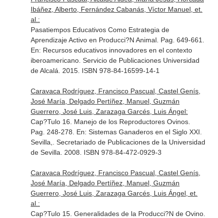
Ibáñez, Alberto, Fernández Cabanás, Víctor Manuel, et.
al.:
Pasatiempos Educativos Como Estrategia de
Aprendizaje Activo en Producci?N Animal. Pag. 649-661.
En: Recursos educativos innovadores en el contexto
iberoamericano
. Servicio de Publicaciones Universidad
de Alcalá. 2015. ISBN 978-84-16599-14-1
Caravaca Rodríguez, Francisco Pascual, Castel Genís,
José María, Delgado Pertíñez, Manuel, Guzmán
Guerrero, José Luis, Zarazaga Garcés, Luis Ángel:
Cap?Tulo 16. Manejo de los Reproductores Ovinos.
Pag. 248-278.
En: Sistemas Ganaderos en el Siglo XXI
.
Sevilla,. Secretariado de Publicaciones de la Universidad
de Sevilla. 2008. ISBN 978-84-472-0929-3
Caravaca Rodríguez, Francisco Pascual, Castel Genís,
José María, Delgado Pertíñez, Manuel, Guzmán
Guerrero, José Luis, Zarazaga Garcés, Luis Ángel, et.
al.:
Cap?Tulo 15. Generalidades de la Producci?N de Ovino.