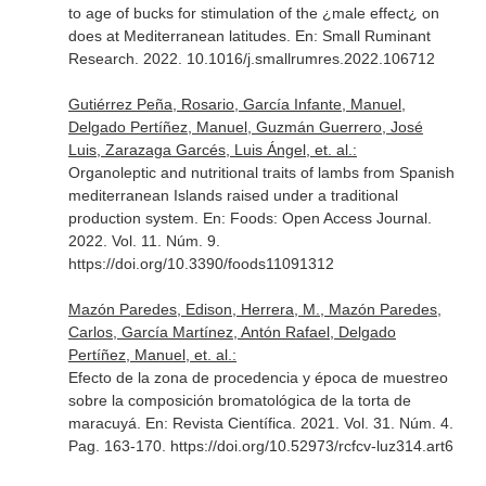
to age of bucks for stimulation of the ¿male effect¿ on
does at Mediterranean latitudes.
En: Small Ruminant
Research
. 2022. 10.1016/j.smallrumres.2022.106712
Gutiérrez Peña, Rosario, García Infante, Manuel,
Delgado Pertíñez, Manuel, Guzmán Guerrero, José
Luis, Zarazaga Garcés, Luis Ángel, et. al.:
Organoleptic and nutritional traits of lambs from Spanish
mediterranean Islands raised under a traditional
production system.
En: Foods: Open Access Journal
.
2022. Vol. 11. Núm. 9.
https://doi.org/10.3390/foods11091312
Mazón Paredes, Edison, Herrera, M., Mazón Paredes,
Carlos, García Martínez, Antón Rafael, Delgado
Pertíñez, Manuel, et. al.:
Efecto de la zona de procedencia y época de muestreo
sobre la composición bromatológica de la torta de
maracuyá.
En: Revista Científica
. 2021. Vol. 31. Núm. 4.
Pag. 163-170. https://doi.org/10.52973/rcfcv-luz314.art6