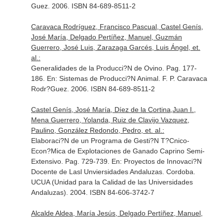
Guez. 2006. ISBN 84-689-8511-2
Caravaca Rodríguez, Francisco Pascual, Castel Genís,
José María, Delgado Pertíñez, Manuel, Guzmán
Guerrero, José Luis, Zarazaga Garcés, Luis Ángel, et.
al.:
Generalidades de la Producci?N de Ovino. Pag. 177-
186.
En: Sistemas de Producci?N Animal
. F. P. Caravaca
Rodr?Guez. 2006. ISBN 84-689-8511-2
Castel Genís, José María, Díez de la Cortina,Juan I.,
Mena Guerrero, Yolanda, Ruiz de Clavijo Vazquez,
Paulino, González Redondo, Pedro, et. al.:
Elaboraci?N de un Programa de Gesti?N T?Cnico-
Econ?Mica de Explotaciones de Ganado Caprino Semi-
Extensivo. Pag. 729-739.
En: Proyectos de Innovaci?N
Docente de Lasl Unviersidades Andaluzas
. Cordoba.
UCUA (Unidad para la Calidad de las Universidades
Andaluzas). 2004. ISBN 84-606-3742-7
Alcalde Aldea, María Jesús, Delgado Pertíñez, Manuel,