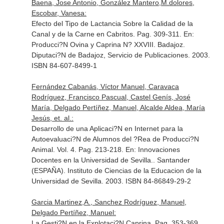
Baena, Jose Antonio, González Mantero,M.dolores,
Escobar, Vanesa:
Efecto del Tipo de Lactancia Sobre la Calidad de la
Canal y de la Carne en Cabritos. Pag. 309-311.
En:
Producci?N Ovina y Caprina N? XXVIII
. Badajoz.
Diputaci?N de Badajoz, Servicio de Publicaciones. 2003.
ISBN 84-607-8499-1
Fernández Cabanás, Víctor Manuel, Caravaca
Rodríguez, Francisco Pascual, Castel Genís, José
María, Delgado Pertíñez, Manuel, Alcalde Aldea, María
Jesús, et. al.:
Desarrollo de una Aplicaci?N en Internet para la
Autoevaluaci?N de Alumnos del ?Rea de Producci?N
Animal. Vol. 4. Pag. 213-218.
En: Innovaciones
Docentes en la Universidad de Sevilla.
. Santander
(ESPAÑA). Instituto de Ciencias de la Educacion de la
Universidad de Sevilla. 2003. ISBN 84-86849-29-2
Garcia Martinez,A., Sanchez Rodríguez, Manuel,
Delgado Pertíñez, Manuel:
La Gesti?N en la Explotaci?N Caprina. Pag. 353-369.