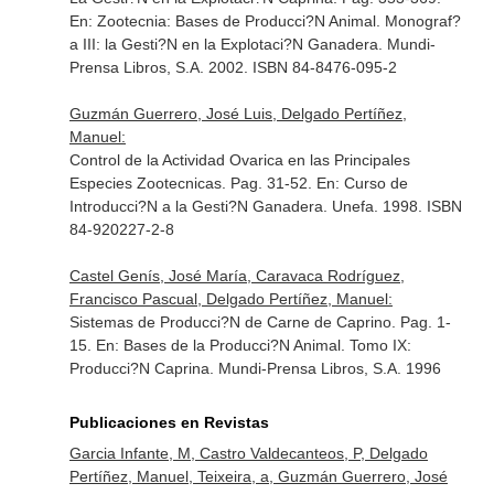
En: Zootecnia: Bases de Producci?N Animal. Monograf?
a III: la Gesti?N en la Explotaci?N Ganadera
. Mundi-
Prensa Libros, S.A. 2002. ISBN 84-8476-095-2
Guzmán Guerrero, José Luis, Delgado Pertíñez,
Manuel:
Control de la Actividad Ovarica en las Principales
Especies Zootecnicas. Pag. 31-52.
En: Curso de
Introducci?N a la Gesti?N Ganadera
. Unefa. 1998. ISBN
84-920227-2-8
Castel Genís, José María, Caravaca Rodríguez,
Francisco Pascual, Delgado Pertíñez, Manuel:
Sistemas de Producci?N de Carne de Caprino. Pag. 1-
15.
En: Bases de la Producci?N Animal. Tomo IX:
Producci?N Caprina
. Mundi-Prensa Libros, S.A. 1996
Publicaciones en Revistas
Garcia Infante, M, Castro Valdecanteos, P, Delgado
Pertíñez, Manuel, Teixeira, a, Guzmán Guerrero, José