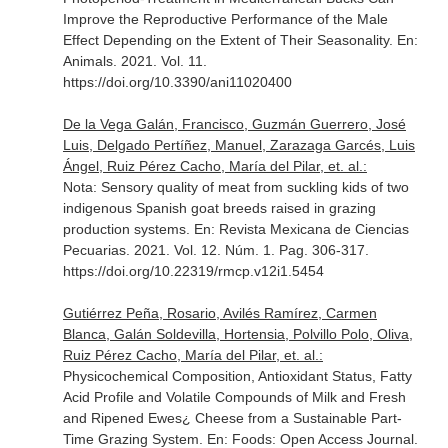
Improve the Reproductive Performance of the Male
Effect Depending on the Extent of Their Seasonality.
En:
Animals
. 2021. Vol. 11.
https://doi.org/10.3390/ani11020400
De la Vega Galán, Francisco, Guzmán Guerrero, José
Luis, Delgado Pertíñez, Manuel, Zarazaga Garcés, Luis
Ángel, Ruiz Pérez Cacho, María del Pilar, et. al.:
Nota: Sensory quality of meat from suckling kids of two
indigenous Spanish goat breeds raised in grazing
production systems.
En: Revista Mexicana de Ciencias
Pecuarias
. 2021. Vol. 12. Núm. 1. Pag. 306-317.
https://doi.org/10.22319/rmcp.v12i1.5454
Gutiérrez Peña, Rosario, Avilés Ramírez, Carmen
Blanca, Galán Soldevilla, Hortensia, Polvillo Polo, Oliva,
Ruiz Pérez Cacho, María del Pilar, et. al.:
Physicochemical Composition, Antioxidant Status, Fatty
Acid Profile and Volatile Compounds of Milk and Fresh
and Ripened Ewes¿ Cheese from a Sustainable Part-
Time Grazing System.
En: Foods: Open Access Journal
.