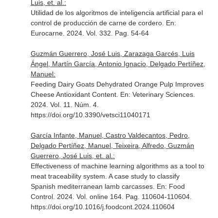
Luis, et. al.:
Utilidad de los algoritmos de inteligencia artificial para el
control de producción de carne de cordero.
En:
Eurocarne
. 2024. Vol. 332. Pag. 54-64
Guzmán Guerrero, José Luis, Zarazaga Garcés, Luis
Ángel, Martín García, Antonio Ignacio, Delgado Pertíñez,
Manuel:
Feeding Dairy Goats Dehydrated Orange Pulp Improves
Cheese Antioxidant Content.
En: Veterinary Sciences
.
2024. Vol. 11. Núm. 4.
https://doi.org/10.3390/vetsci11040171
García Infante, Manuel, Castro Valdecantos, Pedro,
Delgado Pertíñez, Manuel, Teixeira, Alfredo, Guzmán
Guerrero, José Luis, et. al.:
Effectiveness of machine learning algorithms as a tool to
meat traceability system. A case study to classify
Spanish mediterranean lamb carcasses.
En: Food
Control
. 2024. Vol. online 164. Pag. 110604-110604.
https://doi.org/10.1016/j.foodcont.2024.110604