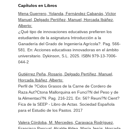
Capítulos en Libros
Mena Guerrero, Yolanda, Fernández Cabanás, Víctor
Manuel, Delgado Pertíñez, Manuel, Horcada Ibáñez,
Alberto:
¿Qué tipo de innovaciones educativas prefieren los
estudiantes de la asignatura Introducción a la
Ganadería del Grado de Ingeniería Agrícola?. Pag. 566-
581.
En: Acciones educativas innovadoras en el ámbito
universitario
. Dykinson, S.L. 2025. ISBN 979-13-7006-
044-2
Gutiérrez Peña, Rosario, Delgado Pertíñez, Manuel,
Horcada Ibáñez, Alberto:
Perfil de ?Cidos Grasos de la Carne de Cordero de
Raza Aut?Ctona Mallorquina en Funci?N del Peso y de
la Alimentaci?N. Pag. 216-221.
En: 56? Reuni?N Cient?
Fica de la SEEP - Libro de Actas
. Sociedad Española
para el Estudio de los Pastos. 2017
Valera Córdoba, M. Mercedes, Caravaca Rodríguez,
Francisco Pascual, Alcalde Aldea, María Jesús, Horcada