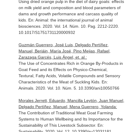
Using dried orange pulp in the diet of dairy goats: effects
on milk yield and composition and blood parameters of
dams and growth performance and carcass quality of
kids.
En: Animal: the international journal of animal
biosciences
. 2020. Vol. 14. Núm. 10. Pag. 2212-2220.
10.1017/S1751731120000932
Guzmán Guerrero, José Luis, Delgado Pertíñez,
Manuel, Beriáin, María José, Pino Mejias, Rafael,
Zarazaga Garcés, Luis Ángel, et. al.:
The Use of Concentrates Rich in Orange By-Products in
Goat Feed and its Effects on Physico-Chemical,
Textural, Fatty Acids, Volatile Compounds and Sensory
Characteristics of the Meat of Suckling Kids.
En:
Animals
. 2020. Vol. 10. Núm. 5. 10.3390/ani10050766
Morales Jerrett, Eduardo, Mancilla Leytón, Juan Manuel,
Delgado Pertíñez, Manuel, Mena Guerrero, Yolanda:
The Contribution of Traditional Meat Goat Farming
Systems to Human Wellbeing and Its Importance for the
Sustainability of This Livestock Subsector.
En:
Sustainability
. 2020. Vol. 12. 10.3390/su12031181