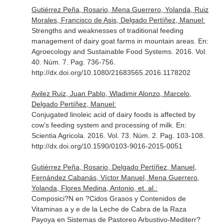
Gutiérrez Peña, Rosario, Mena Guerrero, Yolanda, Ruiz
Morales, Francisco de Asis, Delgado Pertíñez, Manuel:
Strengths and weaknesses of traditional feeding
management of dairy goat farms in mountain areas.
En:
Agroecology and Sustainable Food Systems
. 2016. Vol.
40. Núm. 7. Pag. 736-756.
http://dx.doi.org/10.1080/21683565.2016.1178202
Avilez Ruiz, Juan Pablo, Wladimir Alonzo, Marcelo,
Delgado Pertíñez, Manuel:
Conjugated linoleic acid of dairy foods is affected by
cow's feeding system and processing of milk.
En:
Scientia Agricola
. 2016. Vol. 73. Núm. 2. Pag. 103-108.
http://dx.doi.org/10.1590/0103-9016-2015-0051
Gutiérrez Peña, Rosario, Delgado Pertíñez, Manuel,
Fernández Cabanás, Víctor Manuel, Mena Guerrero,
Yolanda, Flores Medina, Antonio, et. al.:
Composici?N en ?Cidos Grasos y Contenidos de
Vitaminas a y e de la Leche de Cabra de la Raza
Payoya en Sistemas de Pastoreo Arbustivo-Mediterr?