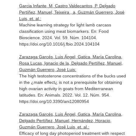
Garcia Infante, M, Castro Valdecantos, P, Delgado
Pertíñez, Manuel, Teixeira , a, Guzmán Guerrero, José
Luis, et. al.:
Machine learning strategy for light lamb carcass
classification using meat biomarkers.
En: Food
Bioscience
. 2024. Vol. 59. Núm. 104104.
https://doi.org/10.1016/j.fbio.2024.104104
Zarazaga Garcés, Luis Ángel, Gatica, María Carolina,
Rosa Lucas, Ignacio de la, Delgado Pertíñez, Manuel,
Guzmán Guerrero, José Luis:
The high testosterone concentrations of the bucks used
in the ¿male effect¿ is not a prerequisite for obtaining
high ovarian activity in goats from Mediterranean
latitudes.
En: Animals
. 2022. Vol. 12. Núm. 954.
https://doi.org/10.3390/ani12080954
Zarazaga Garcés, Luis Ángel, Gatica, María Carolina,
Delgado Pertíñez, Manuel, Hernández, Horacio,
Guzmán Guerrero, José Luis, et. al.:
Efficacy of long day photoperiod treatment with respect