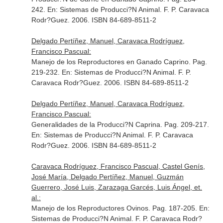
242.
En: Sistemas de Producci?N Animal
. F. P. Caravaca
Rodr?Guez. 2006. ISBN 84-689-8511-2
Delgado Pertíñez, Manuel, Caravaca Rodríguez,
Francisco Pascual:
Manejo de los Reproductores en Ganado Caprino. Pag.
219-232.
En: Sistemas de Producci?N Animal
. F. P.
Caravaca Rodr?Guez. 2006. ISBN 84-689-8511-2
Delgado Pertíñez, Manuel, Caravaca Rodríguez,
Francisco Pascual:
Generalidades de la Producci?N Caprina. Pag. 209-217.
En: Sistemas de Producci?N Animal
. F. P. Caravaca
Rodr?Guez. 2006. ISBN 84-689-8511-2
Caravaca Rodríguez, Francisco Pascual, Castel Genís,
José María, Delgado Pertíñez, Manuel, Guzmán
Guerrero, José Luis, Zarazaga Garcés, Luis Ángel, et.
al.:
Manejo de los Reproductores Ovinos. Pag. 187-205.
En:
Sistemas de Producci?N Animal
. F. P. Caravaca Rodr?