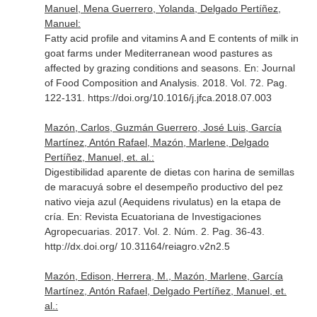
Manuel, Mena Guerrero, Yolanda, Delgado Pertíñez,
Manuel:
Fatty acid profile and vitamins A and E contents of milk in
goat farms under Mediterranean wood pastures as
affected by grazing conditions and seasons.
En: Journal
of Food Composition and Analysis
. 2018. Vol. 72. Pag.
122-131. https://doi.org/10.1016/j.jfca.2018.07.003
Mazón, Carlos, Guzmán Guerrero, José Luis, García
Martínez, Antón Rafael, Mazón, Marlene, Delgado
Pertíñez, Manuel, et. al.:
Digestibilidad aparente de dietas con harina de semillas
de maracuyá sobre el desempeño productivo del pez
nativo vieja azul (Aequidens rivulatus) en la etapa de
cría.
En: Revista Ecuatoriana de Investigaciones
Agropecuarias
. 2017. Vol. 2. Núm. 2. Pag. 36-43.
http://dx.doi.org/ 10.31164/reiagro.v2n2.5
Mazón, Edison, Herrera, M., Mazón, Marlene, García
Martínez, Antón Rafael, Delgado Pertíñez, Manuel, et.
al.: