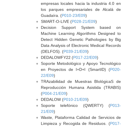
empresas locales hacia la industria 4.0 en
los parques empresariales de Alcalá de
Guadaíra. (
P010-23/E09
)
SMART-O-LIVE (
P028-21/E09
)
Decision Support System based on
Machine Learning Algorithms Designed to
Detect Hidden Genetic Pathologies by Big
Data Analysis of Electronic Medical Records
(DELFOS). (
P039-21/E09
)
DEDALOWFY22 (
P017-22/E09
)
Soporte Metodológico y Apoyo Tecnológico
en Proyectos de I+D+I (SmartID) (
P020-
22/E09
)
TRAzabilidad de Muestras BIológicaS de
Reproducción Humana Asistida (TRABIS)
(
P004-21/E09
)
DEDALOW (
P010-21/E09
)
Soporte telefónico (QWERTY) (
P013-
21/E09
)
Waste, Plataforma Calidad de Servicios de
Limpieza y Recogida de Residuos. (
P017-