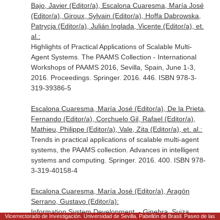
Bajo, Javier (Editor/a), Escalona Cuaresma, María José
(Editor/a), Giroux, Sylvain (Editor/a), Hoffa Dabrowska,
Patrycja (Editor/a), Julián Inglada, Vicente (Editor/a), et.
al.:
Highlights of Practical Applications of Scalable Multi-
Agent Systems. The PAAMS Collection - International
Workshops of PAAMS 2016, Sevilla, Spain, June 1-3,
2016. Proceedings. Springer. 2016. 446. ISBN 978-3-
319-39386-5
Escalona Cuaresma, María José (Editor/a), De la Prieta,
Fernando (Editor/a), Corchuelo Gil, Rafael (Editor/a),
Mathieu, Philippe (Editor/a), Vale, Zita (Editor/a), et. al.:
Trends in practical applications of scalable multi-agent
systems, the PAAMS collection. Advances in intelligent
systems and computing. Springer. 2016. 400. ISBN 978-
3-319-40158-4
Escalona Cuaresma, María José (Editor/a), Aragón
Serrano, Gustavo (Editor/a):
Information System Development. - Ginebra, Suiza.
Vicerrectorado de Investigación. Universidad de Sevilla. Pabellón de Brasil. Paseo de las