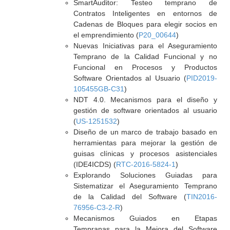
SmartAuditor: Testeo temprano de
Contratos Inteligentes en entornos de
Cadenas de Bloques para elegir socios en
el emprendimiento (
P20_00644
)
Nuevas Iniciativas para el Aseguramiento
Temprano de la Calidad Funcional y no
Funcional en Procesos y Productos
Software Orientados al Usuario (
PID2019-
105455GB-C31
)
NDT 4.0. Mecanismos para el diseño y
gestión de software orientados al usuario
(
US-1251532
)
Diseño de un marco de trabajo basado en
herramientas para mejorar la gestión de
guisas clínicas y procesos asistenciales
(IDE4ICDS) (
RTC-2016-5824-1
)
Explorando Soluciones Guiadas para
Sistematizar el Aseguramiento Temprano
de la Calidad del Software (
TIN2016-
76956-C3-2-R
)
Mecanismos Guiados en Etapas
Tempranas para la Mejora del Software