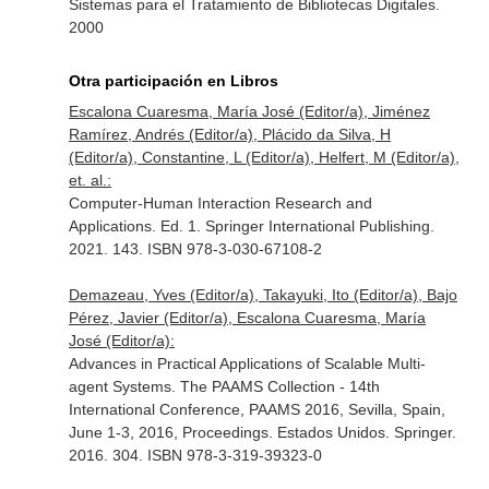
Sistemas para el Tratamiento de Bibliotecas Digitales.
2000
Otra participación en Libros
Escalona Cuaresma, María José (Editor/a), Jiménez
Ramírez, Andrés (Editor/a), Plácido da Silva, H
(Editor/a), Constantine, L (Editor/a), Helfert, M (Editor/a),
et. al.:
Computer-Human Interaction Research and
Applications. Ed. 1. Springer International Publishing.
2021. 143. ISBN 978-3-030-67108-2
Demazeau, Yves (Editor/a), Takayuki, Ito (Editor/a), Bajo
Pérez, Javier (Editor/a), Escalona Cuaresma, María
José (Editor/a):
Advances in Practical Applications of Scalable Multi-
agent Systems. The PAAMS Collection - 14th
International Conference, PAAMS 2016, Sevilla, Spain,
June 1-3, 2016, Proceedings. Estados Unidos. Springer.
2016. 304. ISBN 978-3-319-39323-0