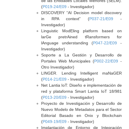
de las Entidades Locales Menores (SELM).
(
P019-24/E09
- Investigador)
DISCOVERY “AI Decision model discovery
in RPA context” (
P037-21/E09
-
Investigador)
Linguistic ModEling platform based on
larGe pretrAined tRansformers for
lAnguage understanding (
P047-22/E09
-
Investigador)
Soporte a La Gestión y Desarrollo de
Portales Web Municipales (
P002-22/E09
-
Otro Investigador)
LINGER. Lending Intelligent maNaGER
(
P014-21/E09
- Investigador)
Net Lantia IoT: Diseño e implementación de
red y plataforma Smart Lantia IoT 18/981
(
P013-20/E09
- Investigador)
Proyecto de Investigación y Desarrollo de
Nuevo Modelo de Metadatos para el Sector
Editorial Basado en Onix y Blockchain
(
P049-19/E09
- Investigador)
Implantación de Entorno de Integración