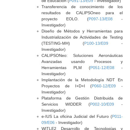
de Educación (
P091-13/E09
- Investigador)
Transferencia de conocimiento de los
resultados de CALIPSOneo para el
proyecto EOLO. (
P097-13/E08
-
Investigador)
Diseño de Métodos y Herramientas para
Industrialización de Actividades de Testing
(TESTING-MH) (
P100-13/E09
-
Investigador)
CALIPSONeo: Soluciones Aeronáuticas
Avanzadas usando Procesos y
Herramientas PLM (
P051-12/E08
-
Investigador)
Implantación de la Metodología NDT En
Proyectos de I+D+I (
P060-12/E09
-
Investigador)
Plataforma de Gestión Distribuida de
Servicios WIDDER (
P002-10/E09
-
Investigador)
e-IUS La oficina Judicial del Futuro (
P011-
09/E06
- Investigador)
WITLE2 Desarrollo de Tecnologías y