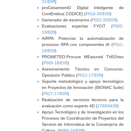
21/E09
)
proCesamientO Digital Inteligente de
ContEnidos( CODICE) (
P018-20/E09
)
Generador de escenarios (
P022-20/E09
)
Evaluaciones expertas FYCIT (
P002-
19/E09
)
AIRPA: Potenciar la automatización de
procesos RPA con componentes AI (
P011-
19/E09
)
PROMETEO:Procure MEasured ThEOries
(
P009-18/E09
)
Asesoramiento Técnico en Concurso-
Oposición Público (
P012-17/E09
)
Soporte metodológico y apoyo tecnológico
en Proyectos de Innovación (BIONAC Suite)
(
P027-17/E09
)
Realización de servicios técnicos para la
evaluación como experto 4D (
2789/0439
)
Apoyo Tecnológico y de Investigación en los
Procesos de Coordinación de Proyectos del
Servicio de Informática de la Conserjería de
Cultura. (
P080-16/E09
)