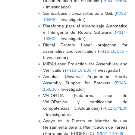
Documentation for Assembly (
P054-15/E30
- Investigador)
Samba-Laser: Desarrollos para M&L (
P092-
16/E30
- Investigador)
Plataforma para el Aprendizaje Automático
e Inteligente de Robots Software. (
P114-
16/E09
- Investigador)
Digital Factory Laser projection for
assemblies and verification (
P115-16/E30
-
Investigador)
MIRA:Laser Projection for Assemblies and
Verification (
P116-16/E30
- Investigador)
Andalus: Universal Augmented Reality
Assembly Support for Brackets (
P043-
15/E30
- Investigador)
VALORTIA (Plataforma cloud de
VALORación y certificación de
competencias TIc Adquiridas) (
P012-14/E09
- Investigador)
Apoyo en la Puesta en Marcha de una
Herramienta para la Planificación de Tareas
(Herramienta FUGESTIC) (
P031-14/E09
-