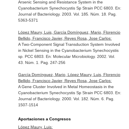
Arsenic Sensing and Resistance System in the
Cyanobacterium Synechocystis Sp Strain PCC 6803.
En:
Journal of Bacteriology
. 2003. Vol. 185. Núm. 18. Pag.
5363-5371
López Maury, Luis, García Domínguez, Mario, Florencio
Bellido, Francisco Javier, Reyes Rosa, Jose Carlos:
A Two-Component Signal Transduction System Involved
in Nickel Sensing in the Cyanobacterium Synechocystis
sp. PCC 6803.
En: Molecular Microbiology
. 2002. Vol.
43. Núm. 1. Pag. 247-256
García Domínguez, Mario, López Maury, Luis, Florencio
Bellido, Francisco Javier, Reyes Rosa, Jose Carlos:
A Gene Cluster Involved in Metal Homeostasis in the
Cyanobacterium Synechocystis Sp Strain PCC 6803.
En:
Journal of Bacteriology
. 2000. Vol. 182. Núm. 6. Pag.
1507-1514
Aportaciones a Congresos
López Maury, Luis: