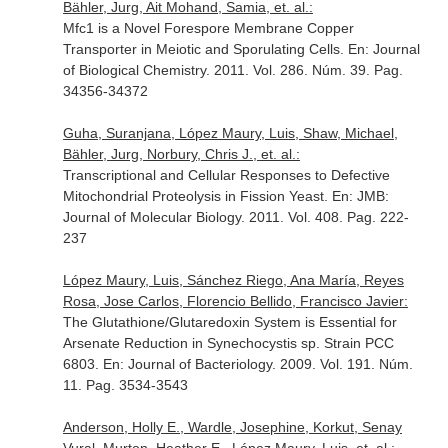
Bähler, Jurg, Ait Mohand, Samia, et. al.:
Mfc1 is a Novel Forespore Membrane Copper
Transporter in Meiotic and Sporulating Cells.
En: Journal
of Biological Chemistry
. 2011. Vol. 286. Núm. 39. Pag.
34356-34372
Guha, Suranjana, López Maury, Luis, Shaw, Michael,
Bähler, Jurg, Norbury, Chris J., et. al.:
Transcriptional and Cellular Responses to Defective
Mitochondrial Proteolysis in Fission Yeast.
En: JMB:
Journal of Molecular Biology
. 2011. Vol. 408. Pag. 222-
237
López Maury, Luis, Sánchez Riego, Ana María, Reyes
Rosa, Jose Carlos, Florencio Bellido, Francisco Javier:
The Glutathione/Glutaredoxin System is Essential for
Arsenate Reduction in Synechocystis sp. Strain PCC
6803.
En: Journal of Bacteriology
. 2009. Vol. 191. Núm.
11. Pag. 3534-3543
Anderson, Holly E., Wardle, Josephine, Korkut, Senay