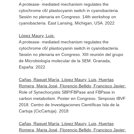
A protease- mediated mechanism regulates the
cytochrome c6/ plastocyanin switch in cyanobacteria.
Sesión no plenaria en Congreso. 14th workshop on
cyanobacteria. East Lansing, Michigan, USA. 2022
López Maury, Luis:
A protease- mediated mechanism regulates the
cytochrome c6/ plastocyanin switch in cyanobacteria.
Sesión no plenaria en Congreso. XIII reunión del grupo
de Microbiología molecular de la SEM. Granada,
España. 2022
Cañas, Raquel María, López Maury, Luis, Huertas
Romera, Maria José, Florencio Bellido, Francisco Javier:
Role of Synechocystis SBP/FBPase and FBPase in
carbon metabolism. Poster en Congreso. Simposio IBVF
2018. Centro de Investigaciones Científicas Isla de la
Cartuja (CicCartuja). 2018
Cañas, Raquel María, López Maury, Luis, Huertas
Romera, Maria José, Florencio Bellido, Francisco Javier: