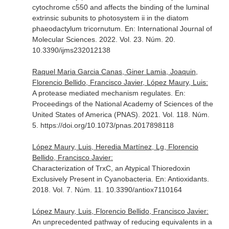
cytochrome c550 and affects the binding of the luminal
extrinsic subunits to photosystem ii in the diatom
phaeodactylum tricornutum.
En: International Journal of
Molecular Sciences
. 2022. Vol. 23. Núm. 20.
10.3390/ijms232012138
Raquel Maria Garcia Canas, Giner Lamia, Joaquin,
Florencio Bellido, Francisco Javier, López Maury, Luis:
A protease mediated mechanism regulates.
En:
Proceedings of the National Academy of Sciences of the
United States of America (PNAS)
. 2021. Vol. 118. Núm.
5. https://doi.org/10.1073/pnas.2017898118
López Maury, Luis, Heredia Martínez, Lg, Florencio
Bellido, Francisco Javier:
Characterization of TrxC, an Atypical Thioredoxin
Exclusively Present in Cyanobacteria.
En: Antioxidants
.
2018. Vol. 7. Núm. 11. 10.3390/antiox7110164
López Maury, Luis, Florencio Bellido, Francisco Javier:
An unprecedented pathway of reducing equivalents in a