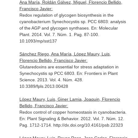
Ana María, Roldán Gálvez, Miguel, Florencio Bellido,
Francisco Javier:
Redox regulation of glycogen biosynthesis in the
cyanobacterium Synechocystis sp. PCC 6803: analysis
of the AGP and glycogen synthases.
En: Molecular
Plant
. 2014. Vol. 7. Núm. 1. Pag. 87-100.
10.1093/mp/sst137
Sánchez Riego, Ana María, López Maury, Luis,
Florencio Bellido, Francisco Javier:
Glutaredoxins are essential for stress adaptation in
Synechocystis sp PCC 6803.
En: Frontiers in Plant
Science
. 2013. Vol. 4. Núm. 428.
10.3389/fpls.2013.00428
López Maury, Luis, Giner Lamia, Joaquin, Florencio
Bellido, Francisco Javier:
Redox control of copper homeostasis in cyanobacteria.
En: Plant Signaling & Behavior
. 2012. Vol. 7. Núm. 12.
Pag. 1712-1714. http://dx.doi.org/10.4161/psb.22323