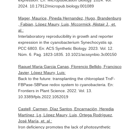
expression.
En: Micropublication Biology
. 2024. Vol.
2024. 10.17912/micropub.biology.001089
Mager, Maurice, Pineda Hernandez, Hugo, Brandenburg
, Fabian, López Maury, Luis, Mccormick, Alistair J., et.
al.:
Interlaboratory reproducibility in growth and reporter
expression in the cyanobacterium Synechocystis sp.
PCC 6803.
En: ACS Synthetic Biology
. 2023. Vol. 12.
Núm. 6. Pag. 1823-1835. 10.1021/acssynbio.3c00150
Raquel Maria Garcia Canas, Florencio Bellido, Francisco
Javier, López Maury, Luis:
Back to the future: transplanting the chloroplast TrxF-
FBPase-SBPase redox system to cyanobacteria.
En:
Frontiers in Plant Science
. 2022. Vol. 13.
10.3389/fpls.2022.1052019
Castell, Carmen, Díaz Santos, Encarnación, Heredia
Martínez, Lg, López Maury, Luis, Ortega Rodríguez,
José María, et. al.:
Iron deficiency promotes the lack of photosynthetic