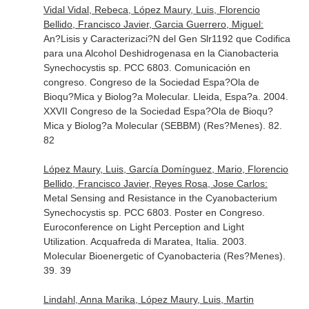
Vidal Vidal, Rebeca, López Maury, Luis, Florencio
Bellido, Francisco Javier, Garcia Guerrero, Miguel:
An?Lisis y Caracterizaci?N del Gen Slr1192 que Codifica
para una Alcohol Deshidrogenasa en la Cianobacteria
Synechocystis sp. PCC 6803. Comunicación en
congreso. Congreso de la Sociedad Espa?Ola de
Bioqu?Mica y Biolog?a Molecular. Lleida, Espa?a. 2004.
XXVII Congreso de la Sociedad Espa?Ola de Bioqu?
Mica y Biolog?a Molecular (SEBBM) (Res?Menes). 82.
82
López Maury, Luis, García Domínguez, Mario, Florencio
Bellido, Francisco Javier, Reyes Rosa, Jose Carlos:
Metal Sensing and Resistance in the Cyanobacterium
Synechocystis sp. PCC 6803. Poster en Congreso.
Euroconference on Light Perception and Light
Utilization. Acquafreda di Maratea, Italia. 2003.
Molecular Bioenergetic of Cyanobacteria (Res?Menes).
39. 39
Lindahl, Anna Marika, López Maury, Luis, Martin