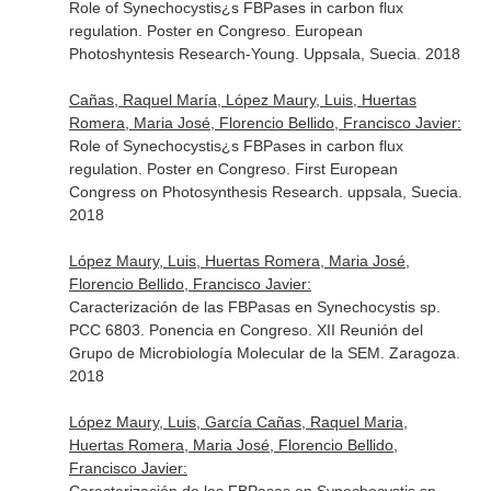
Role of Synechocystis¿s FBPases in carbon flux
regulation. Poster en Congreso. European
Photoshyntesis Research-Young. Uppsala, Suecia. 2018
Cañas, Raquel María, López Maury, Luis, Huertas
Romera, Maria José, Florencio Bellido, Francisco Javier:
Role of Synechocystis¿s FBPases in carbon flux
regulation. Poster en Congreso. First European
Congress on Photosynthesis Research. uppsala, Suecia.
2018
López Maury, Luis, Huertas Romera, Maria José,
Florencio Bellido, Francisco Javier:
Caracterización de las FBPasas en Synechocystis sp.
PCC 6803. Ponencia en Congreso. XII Reunión del
Grupo de Microbiología Molecular de la SEM. Zaragoza.
2018
López Maury, Luis, García Cañas, Raquel Maria,
Huertas Romera, Maria José, Florencio Bellido,
Francisco Javier: