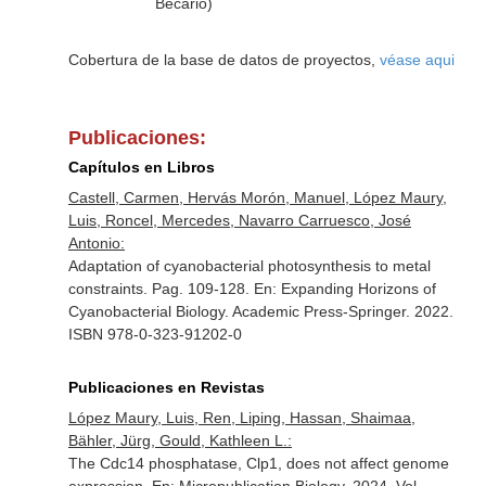
Becario)
Cobertura de la base de datos de proyectos,
véase aqui
Publicaciones:
Capítulos en Libros
Castell, Carmen, Hervás Morón, Manuel, López Maury,
Luis, Roncel, Mercedes, Navarro Carruesco, José
Antonio:
Adaptation of cyanobacterial photosynthesis to metal
constraints. Pag. 109-128.
En: Expanding Horizons of
Cyanobacterial Biology
. Academic Press-Springer. 2022.
ISBN 978-0-323-91202-0
Publicaciones en Revistas
López Maury, Luis, Ren, Liping, Hassan, Shaimaa,
Bähler, Jürg, Gould, Kathleen L.:
The Cdc14 phosphatase, Clp1, does not affect genome