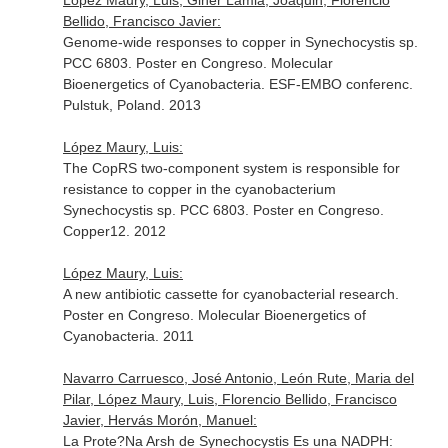
López Maury, Luis, Giner Lamia, Joaquin, Florencio
Bellido, Francisco Javier:
Genome-wide responses to copper in Synechocystis sp.
PCC 6803. Poster en Congreso. Molecular
Bioenergetics of Cyanobacteria. ESF-EMBO conferenc.
Pulstuk, Poland. 2013
López Maury, Luis:
The CopRS two-component system is responsible for
resistance to copper in the cyanobacterium
Synechocystis sp. PCC 6803. Poster en Congreso.
Copper12. 2012
López Maury, Luis:
A new antibiotic cassette for cyanobacterial research.
Poster en Congreso. Molecular Bioenergetics of
Cyanobacteria. 2011
Navarro Carruesco, José Antonio, León Rute, Maria del
Pilar, López Maury, Luis, Florencio Bellido, Francisco
Javier, Hervás Morón, Manuel:
La Prote?Na Arsh de Synechocystis Es una NADPH: