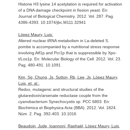
Histone H3 lysine 14 acetylation is required for activation
of a DNA damage checkpoint in fission yeast.
En:
Journal of Biological Chemistry
. 2012. Vol. 287. Pag.
4386-4393. 10.1074/jbc.M111.32941
López Maury, Luis:
Altered nuclear tRNA metabolism in La-deleted S.
pombe is accompanied by a nutritional stress response
involving Atf1p and Pcr1p that is suppressible by Xpo-
t/Los1p.
En: Molecular Biology of the Cell
. 2012. Vol. 23.
Pag. 480-491. 10.1091
Kim, Sg, Chung, Js, Sutton, Rb, Lee, Js, López Maury,
Luis, et. al.:
Redox, mutagenic and structural studies of the
glutaredoxin/arsenate reductase couple from the
cyanobacterium Synechocystis sp. PCC 6803.
En:
Biochimica et Biophysica Acta (BBA)
. 2012. Vol. 1824.
Núm. 2. Pag. 392-403. 10.1016
Beaudoin, Jude, Ioannoni, Raphaël, López Maury, Luis,