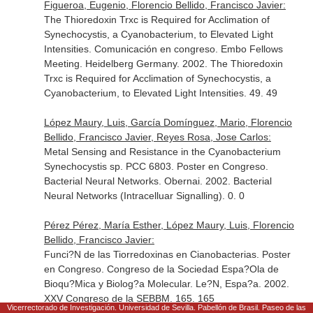
Figueroa, Eugenio, Florencio Bellido, Francisco Javier:
The Thioredoxin Trxc is Required for Acclimation of
Synechocystis, a Cyanobacterium, to Elevated Light
Intensities. Comunicación en congreso. Embo Fellows
Meeting. Heidelberg Germany. 2002. The Thioredoxin
Trxc is Required for Acclimation of Synechocystis, a
Cyanobacterium, to Elevated Light Intensities. 49. 49
López Maury, Luis, García Domínguez, Mario, Florencio
Bellido, Francisco Javier, Reyes Rosa, Jose Carlos:
Metal Sensing and Resistance in the Cyanobacterium
Synechocystis sp. PCC 6803. Poster en Congreso.
Bacterial Neural Networks. Obernai. 2002. Bacterial
Neural Networks (Intracelluar Signalling). 0. 0
Pérez Pérez, María Esther, López Maury, Luis, Florencio
Bellido, Francisco Javier:
Funci?N de las Tiorredoxinas en Cianobacterias. Poster
en Congreso. Congreso de la Sociedad Espa?Ola de
Bioqu?Mica y Biolog?a Molecular. Le?N, Espa?a. 2002.
XXV Congreso de la SEBBM. 165. 165
Vicerrectorado de Investigación. Universidad de Sevilla. Pabellón de Brasil. Paseo de las