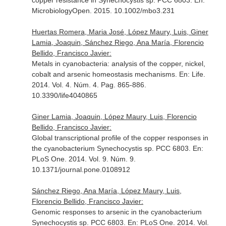
copper resistance in Synechocystis sp. PCC 6803.
En:
MicrobiologyOpen
. 2015. 10.1002/mbo3.231
Huertas Romera, Maria José, López Maury, Luis, Giner
Lamia, Joaquin, Sánchez Riego, Ana María, Florencio
Bellido, Francisco Javier:
Metals in cyanobacteria: analysis of the copper, nickel,
cobalt and arsenic homeostasis mechanisms.
En: Life
.
2014. Vol. 4. Núm. 4. Pag. 865-886.
10.3390/life4040865
Giner Lamia, Joaquin, López Maury, Luis, Florencio
Bellido, Francisco Javier:
Global transcriptional profile of the copper responses in
the cyanobacterium Synechocystis sp. PCC 6803.
En:
PLoS One
. 2014. Vol. 9. Núm. 9.
10.1371/journal.pone.0108912
Sánchez Riego, Ana María, López Maury, Luis,
Florencio Bellido, Francisco Javier:
Genomic responses to arsenic in the cyanobacterium
Synechocystis sp. PCC 6803.
En: PLoS One
. 2014. Vol.