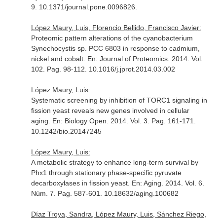
9. 10.1371/journal.pone.0096826.
López Maury, Luis, Florencio Bellido, Francisco Javier:
Proteomic pattern alterations of the cyanobacterium
Synechocystis sp. PCC 6803 in response to cadmium,
nickel and cobalt.
En: Journal of Proteomics
. 2014. Vol.
102. Pag. 98-112. 10.1016/j.jprot.2014.03.002
López Maury, Luis:
Systematic screening by inhibition of TORC1 signaling in
fission yeast reveals new genes involved in cellular
aging.
En: Biology Open
. 2014. Vol. 3. Pag. 161-171.
10.1242/bio.20147245
López Maury, Luis:
A metabolic strategy to enhance long-term survival by
Phx1 through stationary phase-specific pyruvate
decarboxylases in fission yeast.
En: Aging
. 2014. Vol. 6.
Núm. 7. Pag. 587-601. 10.18632/aging.100682
Díaz Troya, Sandra, López Maury, Luis, Sánchez Riego,