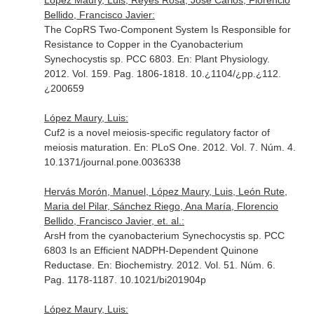
López Maury, Luis, Reyes Rosa, Jose Carlos, Florencio
Bellido, Francisco Javier:
The CopRS Two-Component System Is Responsible for
Resistance to Copper in the Cyanobacterium
Synechocystis sp. PCC 6803.
En: Plant Physiology
.
2012. Vol. 159. Pag. 1806-1818. 10.¿1104/¿pp.¿112.
¿200659
López Maury, Luis:
Cuf2 is a novel meiosis-specific regulatory factor of
meiosis maturation.
En: PLoS One
. 2012. Vol. 7. Núm. 4.
10.1371/journal.pone.0036338
Hervás Morón, Manuel, López Maury, Luis, León Rute,
Maria del Pilar, Sánchez Riego, Ana María, Florencio
Bellido, Francisco Javier, et. al.:
ArsH from the cyanobacterium Synechocystis sp. PCC
6803 Is an Efficient NADPH-Dependent Quinone
Reductase.
En: Biochemistry
. 2012. Vol. 51. Núm. 6.
Pag. 1178-1187. 10.1021/bi201904p
López Maury, Luis: