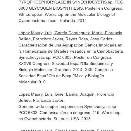
PYROPHOSPHORYLASE IN SYNECHOCYSTIS sp. PCC
6803 GLYCOGEN BIOSYNTHESIS. Poster en Congreso.
9th European Workshop on the Molecular Biology of
Cyanobacteria. Texel, Holanda. 2014
López Maury, Luis, García Domínguez, Mario, Florencio
Bellido, Francisco Javier, Reyes Rosa, Jose Carlos:
Caracterizacion de una Agrupacion Genica Implicada en
la Homeostasis de Metales Pesados en la Cianobacteria
Synechocystis sp. PCC 6803. Poster en Congreso.
XXXVII Congreso Sociedad Espa?Ola Bioquimica y
Biologia Molecular. Granada. 2014. XXIII Congreso
Sociedad Espa?Ola de Bioqu?Mica y Biolog?a
Molecular. 0. 0
López Maury, Luis, Giner Lamia, Joaquin, Florencio
Bellido, Francisco Javier:
Genome wide copper responses in Synechocystis sp.
PCC 6803. Comunicación en congreso. 11th Workshop
on Cyanobacteria. St Louis, USA. 2013