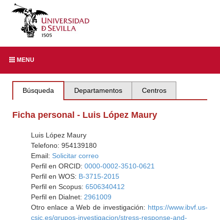
MENU
Búsqueda
Departamentos
Centros
Ficha personal - Luis López Maury
Luis López Maury
Telefono: 954139180
Email:
Solicitar correo
Perfil en ORCID:
0000-0002-3510-0621
Perfil en WOS:
B-3715-2015
Perfil en Scopus:
6506340412
Perfil en Dialnet:
2961009
Otro enlace a Web de investigación:
https://www.ibvf.us-
csic.es/grupos-investigacion/stress-response-and-