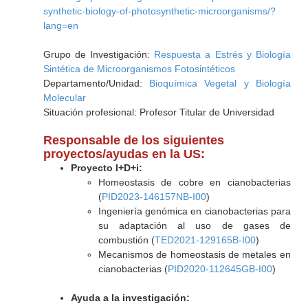
synthetic-biology-of-photosynthetic-microorganisms/?
lang=en
Grupo de Investigación:
Respuesta a Estrés y Biología
Sintética de Microorganismos Fotosintéticos
Departamento/Unidad:
Bioquímica Vegetal y Biología
Molecular
Situación profesional: Profesor Titular de Universidad
Responsable de los siguientes
proyectos/ayudas en la US:
Proyecto I+D+i:
Homeostasis de cobre en cianobacterias
(
PID2023-146157NB-I00
)
Ingeniería genómica en cianobacterias para
su adaptación al uso de gases de
combustión (
TED2021-129165B-I00
)
Mecanismos de homeostasis de metales en
cianobacterias (
PID2020-112645GB-I00
)
Ayuda a la investigación: