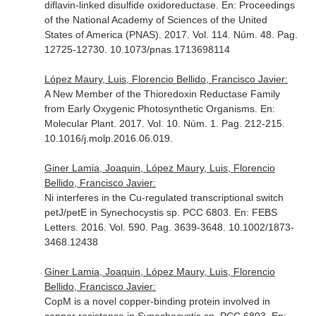
diflavin-linked disulfide oxidoreductase.
En: Proceedings
of the National Academy of Sciences of the United
States of America (PNAS)
. 2017. Vol. 114. Núm. 48. Pag.
12725-12730. 10.1073/pnas.1713698114
López Maury, Luis, Florencio Bellido, Francisco Javier:
A New Member of the Thioredoxin Reductase Family
from Early Oxygenic Photosynthetic Organisms.
En:
Molecular Plant
. 2017. Vol. 10. Núm. 1. Pag. 212-215.
10.1016/j.molp.2016.06.019.
Giner Lamia, Joaquin, López Maury, Luis, Florencio
Bellido, Francisco Javier:
Ni interferes in the Cu-regulated transcriptional switch
petJ/petE in Synechocystis sp. PCC 6803.
En: FEBS
Letters
. 2016. Vol. 590. Pag. 3639-3648. 10.1002/1873-
3468.12438
Giner Lamia, Joaquin, López Maury, Luis, Florencio
Bellido, Francisco Javier:
CopM is a novel copper-binding protein involved in