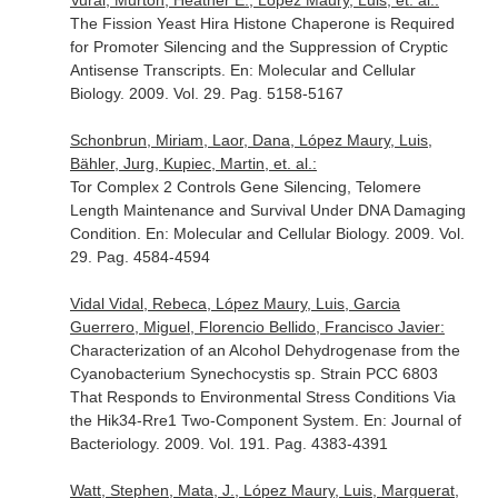
Vural, Murton, Heather E., López Maury, Luis, et. al.:
The Fission Yeast Hira Histone Chaperone is Required
for Promoter Silencing and the Suppression of Cryptic
Antisense Transcripts.
En: Molecular and Cellular
Biology
. 2009. Vol. 29. Pag. 5158-5167
Schonbrun, Miriam, Laor, Dana, López Maury, Luis,
Bähler, Jurg, Kupiec, Martin, et. al.:
Tor Complex 2 Controls Gene Silencing, Telomere
Length Maintenance and Survival Under DNA Damaging
Condition.
En: Molecular and Cellular Biology
. 2009. Vol.
29. Pag. 4584-4594
Vidal Vidal, Rebeca, López Maury, Luis, Garcia
Guerrero, Miguel, Florencio Bellido, Francisco Javier:
Characterization of an Alcohol Dehydrogenase from the
Cyanobacterium Synechocystis sp. Strain PCC 6803
That Responds to Environmental Stress Conditions Via
the Hik34-Rre1 Two-Component System.
En: Journal of
Bacteriology
. 2009. Vol. 191. Pag. 4383-4391
Watt, Stephen, Mata, J., López Maury, Luis, Marguerat,