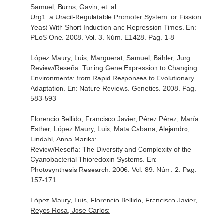
Samuel, Burns, Gavin, et. al.:
Urg1: a Uracil-Regulatable Promoter System for Fission
Yeast With Short Induction and Repression Times.
En:
PLoS One
. 2008. Vol. 3. Núm. E1428. Pag. 1-8
López Maury, Luis, Marguerat, Samuel, Bähler, Jurg:
Review/Reseña: Tuning Gene Expression to Changing
Environments: from Rapid Responses to Evolutionary
Adaptation.
En: Nature Reviews. Genetics
. 2008. Pag.
583-593
Florencio Bellido, Francisco Javier, Pérez Pérez, María
Esther, López Maury, Luis, Mata Cabana, Alejandro,
Lindahl, Anna Marika:
Review/Reseña: The Diversity and Complexity of the
Cyanobacterial Thioredoxin Systems.
En:
Photosynthesis Research
. 2006. Vol. 89. Núm. 2. Pag.
157-171
López Maury, Luis, Florencio Bellido, Francisco Javier,
Reyes Rosa, Jose Carlos: