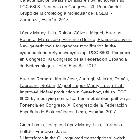
Caracterización de las FBPasas en Synechocystis sp.
PCC 6803. Ponencia en Congreso. XII Reunión del
Grupo de Microbiología Molecular de la SEM. -
Zaragoza, España. 2018
López Maury, Luis, Roldán Gálvez, Miguel, Huertas
Romera, Maria José, Florencio Bellido, Francisco Javier:
New genetic tools for genome modification in the
cyanobacterium Synechocystis sp. PCC 6803. Ponencia
en Congreso. XI Congreso de la Federación Española
de Biotecnólogos. León, España. 2017
Huertas Romera, Maria José, Jauregi, Maialen, Tomás,
Laureano, Roldán, Miguel, López Maury, Luis, et. al.:
Improved biofuel production in Synechocystis sp. PCC
6803 by modifying central carbon metabolism pathways.
Ponencia en Congreso. XI Congreso de la Federación
Española de Biotecnólogos. León, España. 2017
Giner Lamia, Joaquin, López Maury, Luis, Florencio
Bellido, Francisco Javier:
Ni interferes in the Cu-regulated transcriptional switch