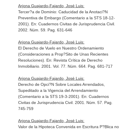
Arjona Guajardo-Fajardo, José Luis:
Tercer?a de Dominio: Caducidad de la Anotaci?N
Preventiva de Embargo (Comentario a la STS 18-12-
2001).
En: Cuadernos Civitas de Jurisprudencia Civil
.
2002. Núm. 59. Pag. 631-646
Arjona Guajardo-Fajardo, José Luis:
El Derecho de Vuelo en Nuestro Ordenamiento
(Consideraciones a Prop?Sito de Unas Recientes
Resoluciones).
En: Revista Crítica de Derecho
Inmobiliario
. 2001. Vol. 77. Núm. 664. Pag. 681-717
Arjona Guajardo-Fajardo, José Luis:
Derecho de Opci?N Sobre Locales Arrendados,
Supeditado a la Vigencia del Arrendamiento
(Comentario a la STS 19-3-2001).
En: Cuadernos
Civitas de Jurisprudencia Civil
. 2001. Núm. 57. Pag.
745-759
Arjona Guajardo-Fajardo, José Luis:
Valor de la Hipoteca Convenida en Escritura P?Blica no