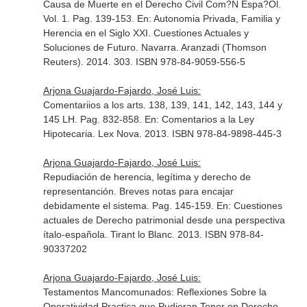
Causa de Muerte en el Derecho Civil Com?N Espa?Ol.
Vol. 1. Pag. 139-153.
En: Autonomia Privada, Familia y
Herencia en el Siglo XXI. Cuestiones Actuales y
Soluciones de Futuro
. Navarra. Aranzadi (Thomson
Reuters). 2014. 303. ISBN 978-84-9059-556-5
Arjona Guajardo-Fajardo, José Luis:
Comentariios a los arts. 138, 139, 141, 142, 143, 144 y
145 LH. Pag. 832-858.
En: Comentarios a la Ley
Hipotecaria
. Lex Nova. 2013. ISBN 978-84-9898-445-3
Arjona Guajardo-Fajardo, José Luis:
Repudiación de herencia, legítima y derecho de
representanción. Breves notas para encajar
debidamente el sistema. Pag. 145-159.
En: Cuestiones
actuales de Derecho patrimonial desde una perspectiva
ítalo-española
. Tirant lo Blanc. 2013. ISBN 978-84-
90337202
Arjona Guajardo-Fajardo, José Luis:
Testamentos Mancomunados: Reflexiones Sobre la
Operatividad Practica que Pudieran Tener en Derecho