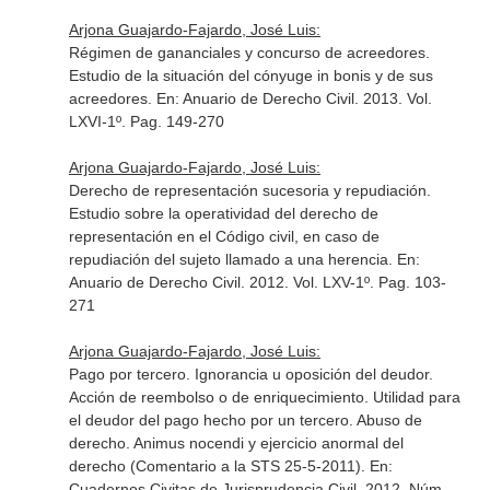
Arjona Guajardo-Fajardo, José Luis:
Régimen de gananciales y concurso de acreedores.
Estudio de la situación del cónyuge in bonis y de sus
acreedores.
En: Anuario de Derecho Civil
. 2013. Vol.
LXVI-1º. Pag. 149-270
Arjona Guajardo-Fajardo, José Luis:
Derecho de representación sucesoria y repudiación.
Estudio sobre la operatividad del derecho de
representación en el Código civil, en caso de
repudiación del sujeto llamado a una herencia.
En:
Anuario de Derecho Civil
. 2012. Vol. LXV-1º. Pag. 103-
271
Arjona Guajardo-Fajardo, José Luis:
Pago por tercero. Ignorancia u oposición del deudor.
Acción de reembolso o de enriquecimiento. Utilidad para
el deudor del pago hecho por un tercero. Abuso de
derecho. Animus nocendi y ejercicio anormal del
derecho (Comentario a la STS 25-5-2011).
En:
Cuadernos Civitas de Jurisprudencia Civil
. 2012. Núm.