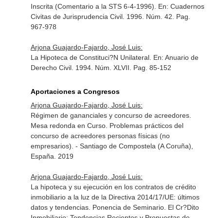
Inscrita (Comentario a la STS 6-4-1996).
En: Cuadernos
Civitas de Jurisprudencia Civil
. 1996. Núm. 42. Pag.
967-978
Arjona Guajardo-Fajardo, José Luis:
La Hipoteca de Constituci?N Unilateral.
En: Anuario de
Derecho Civil
. 1994. Núm. XLVII. Pag. 85-152
Aportaciones a Congresos
Arjona Guajardo-Fajardo, José Luis:
Régimen de gananciales y concurso de acreedores.
Mesa redonda en Curso. Problemas prácticos del
concurso de acreedores personas físicas (no
empresarios). - Santiago de Compostela (A Coruña),
España. 2019
Arjona Guajardo-Fajardo, José Luis:
La hipoteca y su ejecución en los contratos de crédito
inmobiliario a la luz de la Directiva 2014/17/UE: últimos
datos y tendencias. Ponencia de Seminario. El Cr?Dito
Inmobiliario: Tendencias Recientes y Propuestas de