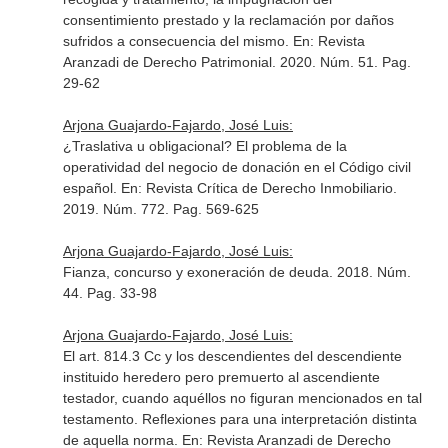
consentimiento prestado y la reclamación por daños
sufridos a consecuencia del mismo.
En: Revista
Aranzadi de Derecho Patrimonial
. 2020. Núm. 51. Pag.
29-62
Arjona Guajardo-Fajardo, José Luis:
¿Traslativa u obligacional? El problema de la
operatividad del negocio de donación en el Código civil
español.
En: Revista Crítica de Derecho Inmobiliario
.
2019. Núm. 772. Pag. 569-625
Arjona Guajardo-Fajardo, José Luis:
Fianza, concurso y exoneración de deuda. 2018. Núm.
44. Pag. 33-98
Arjona Guajardo-Fajardo, José Luis:
El art. 814.3 Cc y los descendientes del descendiente
instituido heredero pero premuerto al ascendiente
testador, cuando aquéllos no figuran mencionados en tal
testamento. Reflexiones para una interpretación distinta
de aquella norma.
En: Revista Aranzadi de Derecho