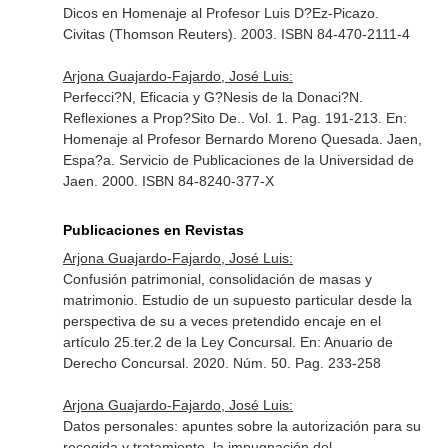
Dicos en Homenaje al Profesor Luis D?Ez-Picazo
.
Civitas (Thomson Reuters). 2003. ISBN 84-470-2111-4
Arjona Guajardo-Fajardo, José Luis:
Perfecci?N, Eficacia y G?Nesis de la Donaci?N.
Reflexiones a Prop?Sito De.. Vol. 1. Pag. 191-213.
En:
Homenaje al Profesor Bernardo Moreno Quesada
. Jaen,
Espa?a. Servicio de Publicaciones de la Universidad de
Jaen. 2000. ISBN 84-8240-377-X
Publicaciones en Revistas
Arjona Guajardo-Fajardo, José Luis:
Confusión patrimonial, consolidación de masas y
matrimonio. Estudio de un supuesto particular desde la
perspectiva de su a veces pretendido encaje en el
artículo 25.ter.2 de la Ley Concursal.
En: Anuario de
Derecho Concursal
. 2020. Núm. 50. Pag. 233-258
Arjona Guajardo-Fajardo, José Luis:
Datos personales: apuntes sobre la autorización para su
recogida y tratamiento, la impugnación del