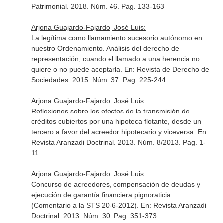
Patrimonial
. 2018. Núm. 46. Pag. 133-163
Arjona Guajardo-Fajardo, José Luis:
La legítima como llamamiento sucesorio autónomo en
nuestro Ordenamiento. Análisis del derecho de
representación, cuando el llamado a una herencia no
quiere o no puede aceptarla.
En: Revista de Derecho de
Sociedades
. 2015. Núm. 37. Pag. 225-244
Arjona Guajardo-Fajardo, José Luis:
Reflexiones sobre los efectos de la transmisión de
créditos cubiertos por una hipoteca flotante, desde un
tercero a favor del acreedor hipotecario y viceversa.
En:
Revista Aranzadi Doctrinal
. 2013. Núm. 8/2013. Pag. 1-
11
Arjona Guajardo-Fajardo, José Luis:
Concurso de acreedores, compensación de deudas y
ejecución de garantía financiera pignoraticia
(Comentario a la STS 20-6-2012).
En: Revista Aranzadi
Doctrinal
. 2013. Núm. 30. Pag. 351-373