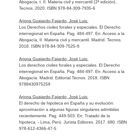
Abogacía. t. II. Materia civil y mercantil (2ª edición).
.
Tecnos. 2020. ISBN 978-84-309-7935-6
Arjona Guajardo-Fajardo, José Luis:
Los Derechos civiles forales y especiales. El Derecho
interregional en España. Pag. 484-497.
En: Acceso a la
Abogacía, II. Materia civil y mercantil
. Madrid. Tecnos.
2018. ISBN 978-84-309-7525-9.
Arjona Guajardo-Fajardo, José Luis:
Los derechos civiles forales y especiales. El Derecho
interregional en España. Pag. 484-497.
En: Acceso a la
Abogacía
. Madrid. Editorial Tecnos. 2018. ISBN
9788430975259
Arjona Guajardo-Fajardo, José Luis:
El derecho de hipoteca en España y su evolución:
aproximación a algunas figuras singulares admitidas
recientemente. Pag. 449-503.
En: Tratado de la
hipoteca
. - Lima, Perú. Jurista Editores. 2017. 680. ISBN
978-612-4366-47-5