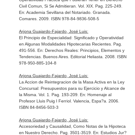
Civil Comun, Si Se Admitieran. Vol. XIX. Pag. 225-249.
En: Academia Sevillana del Notariado
. Granada.
Comares. 2009. ISBN 978-84-9836-508-5
Arjona Guajardo-Fajardo, José Luis:
El Principio de Especialidad: Significado y Operatividad
en Algunas Modalidades Hipotecarias Recientes. Pag.
491-556.
En: Derechos Reales: Principios, Elementos y
Tendencias
. Buenos Aires. Editorial Heliasta. 2008. ISBN
978-950-885-104-8
Arjona Guajardo-Fajardo, José Luis:
La Accion de Reintegracion de la Masa Activa en la Ley
Concursal: Presupuestos para su Ejercicio y Alcance de
la Misma. Vol. 1. Pag. 193-209.
En: Homenaje al
Profesor Lluis Puig I Ferriol
. Valencia, Espa?a. 2006.
ISBN 84-8456-503-3
Arjona Guajardo-Fajardo, José Luis:
Accesoriedad y Causalidad, Como Notas de la Hipoteca
en Nuestro Derecho. Pag. 3501-3519.
En: Estudios Jur?