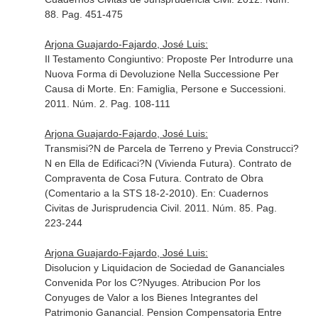
88. Pag. 451-475
Arjona Guajardo-Fajardo, José Luis:
Il Testamento Congiuntivo: Proposte Per Introdurre una
Nuova Forma di Devoluzione Nella Successione Per
Causa di Morte.
En: Famiglia, Persone e Successioni
.
2011. Núm. 2. Pag. 108-111
Arjona Guajardo-Fajardo, José Luis:
Transmisi?N de Parcela de Terreno y Previa Construcci?
N en Ella de Edificaci?N (Vivienda Futura). Contrato de
Compraventa de Cosa Futura. Contrato de Obra
(Comentario a la STS 18-2-2010).
En: Cuadernos
Civitas de Jurisprudencia Civil
. 2011. Núm. 85. Pag.
223-244
Arjona Guajardo-Fajardo, José Luis:
Disolucion y Liquidacion de Sociedad de Gananciales
Convenida Por los C?Nyuges. Atribucion Por los
Conyuges de Valor a los Bienes Integrantes del
Patrimonio Ganancial. Pension Compensatoria Entre