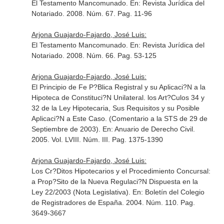
El Testamento Mancomunado.
En: Revista Jurídica del
Notariado
. 2008. Núm. 67. Pag. 11-96
Arjona Guajardo-Fajardo, José Luis:
El Testamento Mancomunado.
En: Revista Jurídica del
Notariado
. 2008. Núm. 66. Pag. 53-125
Arjona Guajardo-Fajardo, José Luis:
El Principio de Fe P?Blica Registral y su Aplicaci?N a la
Hipoteca de Constituci?N Unilateral. los Art?Culos 34 y
32 de la Ley Hipotecaria, Sus Requisitos y su Posible
Aplicaci?N a Este Caso. (Comentario a la STS de 29 de
Septiembre de 2003).
En: Anuario de Derecho Civil
.
2005. Vol. LVIII. Núm. III. Pag. 1375-1390
Arjona Guajardo-Fajardo, José Luis:
Los Cr?Ditos Hipotecarios y el Procedimiento Concursal:
a Prop?Sito de la Nueva Regulaci?N Dispuesta en la
Ley 22/2003 (Nota Legislativa).
En: Boletín del Colegio
de Registradores de España
. 2004. Núm. 110. Pag.
3649-3667