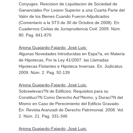
Conyuges. Rescision de Liquidacion de Sociedad de
Gananciales Por Lesion Superior a una Cuarta Parte del
Valor de los Bienes Cuando Fueron Adjudicados
(Comentario a la STS de 30 de Octubre de 2008).
En:
Cuadernos Civitas de Jurisprudencia Civil
. 2009. Núm.
80. Pag. 841-870
Arjona Guajardo-Fajardo, José Luis:
Algunas Novedades Introducidas en Espa?a, en Materia
de Hipotecas, Por la Ley 41/2007. las Llamadas
Hipotecas Flotantes e Hipoteca Inversas.
En: Judicatus
.
2009. Núm. 2. Pag. 92-139
Arjona Guajardo-Fajardo, José Luis:
Sobreelevaci?N de Edificios: Requisitos para su
Constituci?N Como Derecho Aut?Nomo, y Duraci?N del
Mismo en Caso de Perecimiento del Edificio Gravado.
En: Revista Aranzadi de Derecho Patrimonial
. 2008. Vol.
2. Núm. 21. Pag. 331-346
Arjona Guajardo-Fajardo, José Luis: