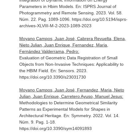
Integration of Dynamic Information on Energy
Parameters in Hbim Models.
En: ISPRS Journal of
Photogrammetry and Remote Sensing
. 2023. Vol. 58.
Núm. 22. Pag. 1089-1096. https://doi.org/10.5194/isprs-
archives-XLVIII-M-2-2023-1089-2023
Moyano Campos, Juan José, Cabrera Revuelta, Elena,
Nieto Julian, Juan Enrique, Fernandez, Maria,
Fernández Valderrama, Pedro:
Evaluation of Geometric Data Registration of Small
Objects from Non-Invasive Techniques: Applicability to
the HBIM Field.
En: Sensors
. 2023.
https://doi.org/10.3390/s23031730
Moyano Campos, Juan José, Fernandez, Maria, Nieto
Julian, Juan Enrique, Carretero Ayuso, Manuel Jesus:
Methodologies to Determine Geometrical Similarity
Patterns as Experimental Models for Shapes in
Architectural Heritage.
En: Symmetry
. 2022. Vol. 14.
Núm. 9. Pag. 1-18.
https://doi.org/10.3390/sym14091893