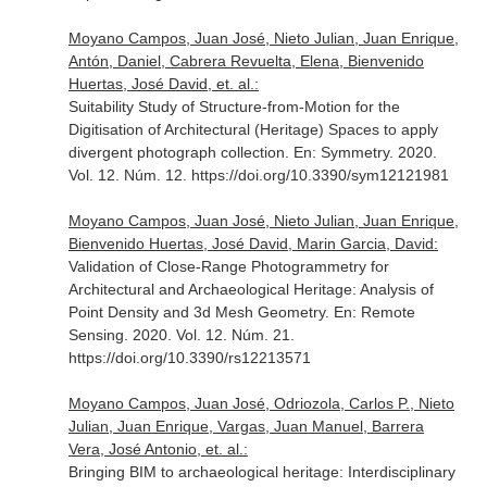
Moyano Campos, Juan José, Nieto Julian, Juan Enrique,
Antón, Daniel, Cabrera Revuelta, Elena, Bienvenido
Huertas, José David, et. al.:
Suitability Study of Structure-from-Motion for the
Digitisation of Architectural (Heritage) Spaces to apply
divergent photograph collection.
En: Symmetry
. 2020.
Vol. 12. Núm. 12. https://doi.org/10.3390/sym12121981
Moyano Campos, Juan José, Nieto Julian, Juan Enrique,
Bienvenido Huertas, José David, Marin Garcia, David:
Validation of Close-Range Photogrammetry for
Architectural and Archaeological Heritage: Analysis of
Point Density and 3d Mesh Geometry.
En: Remote
Sensing
. 2020. Vol. 12. Núm. 21.
https://doi.org/10.3390/rs12213571
Moyano Campos, Juan José, Odriozola, Carlos P., Nieto
Julian, Juan Enrique, Vargas, Juan Manuel, Barrera
Vera, José Antonio, et. al.:
Bringing BIM to archaeological heritage: Interdisciplinary