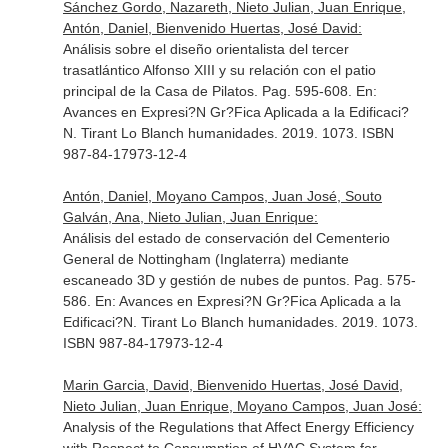
Sánchez Gordo, Nazareth, Nieto Julian, Juan Enrique,
Antón, Daniel, Bienvenido Huertas, José David:
Análisis sobre el diseño orientalista del tercer
trasatlántico Alfonso XIII y su relación con el patio
principal de la Casa de Pilatos. Pag. 595-608.
En:
Avances en Expresi?N Gr?Fica Aplicada a la Edificaci?
N
. Tirant Lo Blanch humanidades. 2019. 1073. ISBN
987-84-17973-12-4
Antón, Daniel, Moyano Campos, Juan José, Souto
Galván, Ana, Nieto Julian, Juan Enrique:
Análisis del estado de conservación del Cementerio
General de Nottingham (Inglaterra) mediante
escaneado 3D y gestión de nubes de puntos. Pag. 575-
586.
En: Avances en Expresi?N Gr?Fica Aplicada a la
Edificaci?N
. Tirant Lo Blanch humanidades. 2019. 1073.
ISBN 987-84-17973-12-4
Marin Garcia, David, Bienvenido Huertas, José David,
Nieto Julian, Juan Enrique, Moyano Campos, Juan José:
Analysis of the Regulations that Affect Energy Efficiency