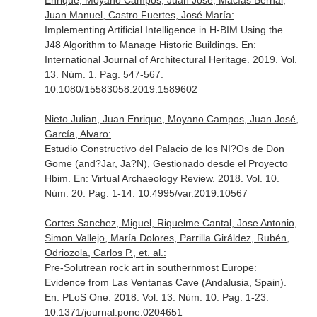
Enrique, Moyano Campos, Juan José, Macías Bernal,
Juan Manuel, Castro Fuertes, José María:
Implementing Artificial Intelligence in H-BIM Using the
J48 Algorithm to Manage Historic Buildings.
En:
International Journal of Architectural Heritage
. 2019. Vol.
13. Núm. 1. Pag. 547-567.
10.1080/15583058.2019.1589602
Nieto Julian, Juan Enrique, Moyano Campos, Juan José,
García, Alvaro:
Estudio Constructivo del Palacio de los NI?Os de Don
Gome (and?Jar, Ja?N), Gestionado desde el Proyecto
Hbim.
En: Virtual Archaeology Review
. 2018. Vol. 10.
Núm. 20. Pag. 1-14. 10.4995/var.2019.10567
Cortes Sanchez, Miguel, Riquelme Cantal, Jose Antonio,
Simon Vallejo, María Dolores, Parrilla Giráldez, Rubén,
Odriozola, Carlos P., et. al.:
Pre-Solutrean rock art in southernmost Europe:
Evidence from Las Ventanas Cave (Andalusia, Spain).
En: PLoS One
. 2018. Vol. 13. Núm. 10. Pag. 1-23.
10.1371/journal.pone.0204651