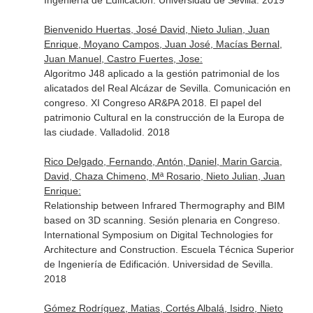
Ingeniería de Edificación. Universidad de Sevilla. 2019
Bienvenido Huertas, José David, Nieto Julian, Juan
Enrique, Moyano Campos, Juan José, Macías Bernal,
Juan Manuel, Castro Fuertes, Jose:
Algoritmo J48 aplicado a la gestión patrimonial de los
alicatados del Real Alcázar de Sevilla. Comunicación en
congreso. XI Congreso AR&PA 2018. El papel del
patrimonio Cultural en la construcción de la Europa de
las ciudade. Valladolid. 2018
Rico Delgado, Fernando, Antón, Daniel, Marin Garcia,
David, Chaza Chimeno, Mª Rosario, Nieto Julian, Juan
Enrique:
Relationship between Infrared Thermography and BIM
based on 3D scanning. Sesión plenaria en Congreso.
International Symposium on Digital Technologies for
Architecture and Construction. Escuela Técnica Superior
de Ingeniería de Edificación. Universidad de Sevilla.
2018
Gómez Rodríguez, Matias, Cortés Albalá, Isidro, Nieto