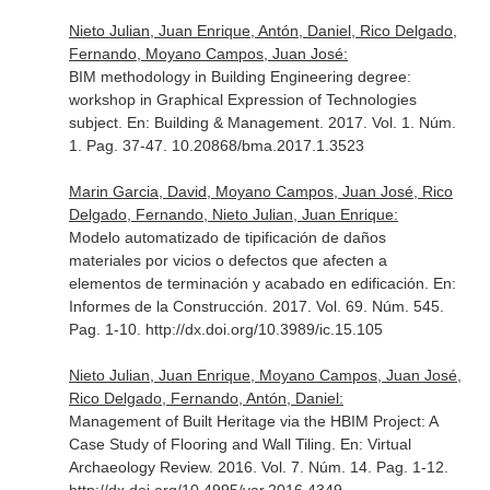
Nieto Julian, Juan Enrique, Antón, Daniel, Rico Delgado,
Fernando, Moyano Campos, Juan José:
BIM methodology in Building Engineering degree:
workshop in Graphical Expression of Technologies
subject.
En: Building & Management
. 2017. Vol. 1. Núm.
1. Pag. 37-47. 10.20868/bma.2017.1.3523
Marin Garcia, David, Moyano Campos, Juan José, Rico
Delgado, Fernando, Nieto Julian, Juan Enrique:
Modelo automatizado de tipificación de daños
materiales por vicios o defectos que afecten a
elementos de terminación y acabado en edificación.
En:
Informes de la Construcción
. 2017. Vol. 69. Núm. 545.
Pag. 1-10. http://dx.doi.org/10.3989/ic.15.105
Nieto Julian, Juan Enrique, Moyano Campos, Juan José,
Rico Delgado, Fernando, Antón, Daniel:
Management of Built Heritage via the HBIM Project: A
Case Study of Flooring and Wall Tiling.
En: Virtual
Archaeology Review
. 2016. Vol. 7. Núm. 14. Pag. 1-12.