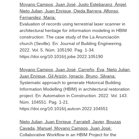
Moyano Campos, Juan José, Justo Estebaranz, Ángel,
Nieto Julian, Juan Enrique, Ojeda Barrera, Alfonso,
Fernandez, Maria:
Evaluation of records using terrestrial laser scanner in
architectural heritage for information modeling in HBIM
construction: The case study of the La Anunciación
church (Seville).
En: Journal of Building Engineering
.
2022. Vol. 5. Núm. 105190. Pag. 1-34.
https://doi.org/10.1016/j.jobe.2022.105190
Moyano Campos, Juan José, Carreño, Eva, Nieto Julian,
Juan Enrique, Gil Arizón, Ignacio, Bruno, Silvana:
Systematic approach to generate Historical Building
Information Modelling (HBIM) in architectural restoration
project.
En: Automation in Construction
. 2022. Vol. 143.
Núm. 104551. Pag. 1-21.
https://doi.org/10.1016/j.autcon.2022.104551
Nieto Julian, Juan Enrique, Farratell, Javier, Bouzas
Cavada, Manuel, Moyano Campos, Juan José:
Collaborative Workflow in an HBIM Project for the