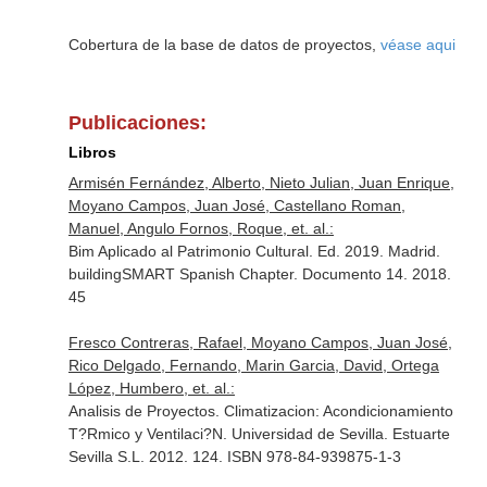
Cobertura de la base de datos de proyectos,
véase aqui
Publicaciones:
Libros
Armisén Fernández, Alberto, Nieto Julian, Juan Enrique,
Moyano Campos, Juan José, Castellano Roman,
Manuel, Angulo Fornos, Roque, et. al.:
Bim Aplicado al Patrimonio Cultural. Ed. 2019. Madrid.
buildingSMART Spanish Chapter. Documento 14. 2018.
45
Fresco Contreras, Rafael, Moyano Campos, Juan José,
Rico Delgado, Fernando, Marin Garcia, David, Ortega
López, Humbero, et. al.:
Analisis de Proyectos. Climatizacion: Acondicionamiento
T?Rmico y Ventilaci?N. Universidad de Sevilla. Estuarte
Sevilla S.L. 2012. 124. ISBN 978-84-939875-1-3