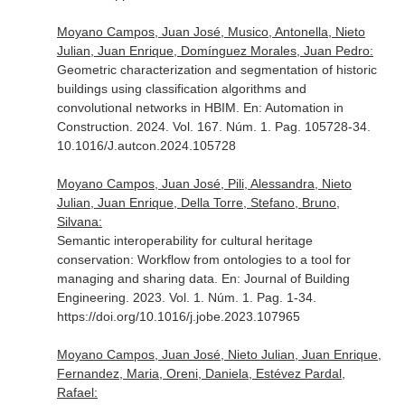
Moyano Campos, Juan José, Musico, Antonella, Nieto
Julian, Juan Enrique, Domínguez Morales, Juan Pedro:
Geometric characterization and segmentation of historic
buildings using classification algorithms and
convolutional networks in HBIM.
En: Automation in
Construction
. 2024. Vol. 167. Núm. 1. Pag. 105728-34.
10.1016/J.autcon.2024.105728
Moyano Campos, Juan José, Pili, Alessandra, Nieto
Julian, Juan Enrique, Della Torre, Stefano, Bruno,
Silvana:
Semantic interoperability for cultural heritage
conservation: Workflow from ontologies to a tool for
managing and sharing data.
En: Journal of Building
Engineering
. 2023. Vol. 1. Núm. 1. Pag. 1-34.
https://doi.org/10.1016/j.jobe.2023.107965
Moyano Campos, Juan José, Nieto Julian, Juan Enrique,
Fernandez, Maria, Oreni, Daniela, Estévez Pardal,
Rafael: