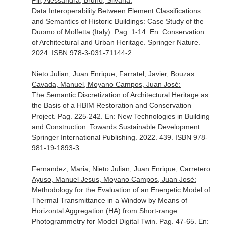
Pili, Alessandra, Bruno, Silvana:
Data Interoperability Between Element Classifications
and Semantics of Historic Buildings: Case Study of the
Duomo of Molfetta (Italy). Pag. 1-14.
En: Conservation
of Architectural and Urban Heritage
. Springer Nature.
2024. ISBN 978-3-031-71144-2
Nieto Julian, Juan Enrique, Farratel, Javier, Bouzas
Cavada, Manuel, Moyano Campos, Juan José:
The Semantic Discretization of Architectural Heritage as
the Basis of a HBIM Restoration and Conservation
Project. Pag. 225-242.
En: New Technologies in Building
and Construction. Towards Sustainable Development
. :
Springer International Publishing. 2022. 439. ISBN 978-
981-19-1893-3
Fernandez, Maria, Nieto Julian, Juan Enrique, Carretero
Ayuso, Manuel Jesus, Moyano Campos, Juan José:
Methodology for the Evaluation of an Energetic Model of
Thermal Transmittance in a Window by Means of
Horizontal Aggregation (HA) from Short-range
Photogrammetry for Model Digital Twin. Pag. 47-65.
En: