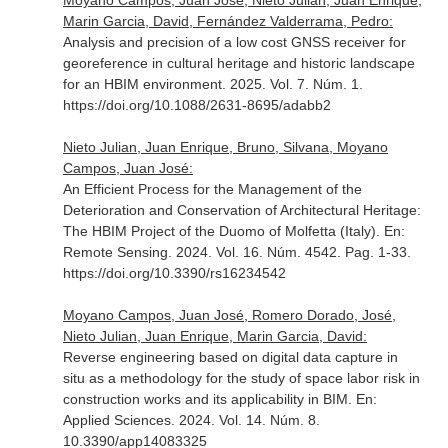
Moyano Campos, Juan José, Nieto Julian, Juan Enrique,
Marin Garcia, David, Fernández Valderrama, Pedro:
Analysis and precision of a low cost GNSS receiver for
georeference in cultural heritage and historic landscape
for an HBIM environment. 2025. Vol. 7. Núm. 1.
https://doi.org/10.1088/2631-8695/adabb2
Nieto Julian, Juan Enrique, Bruno, Silvana, Moyano
Campos, Juan José:
An Efficient Process for the Management of the
Deterioration and Conservation of Architectural Heritage:
The HBIM Project of the Duomo of Molfetta (Italy).
En:
Remote Sensing
. 2024. Vol. 16. Núm. 4542. Pag. 1-33.
https://doi.org/10.3390/rs16234542
Moyano Campos, Juan José, Romero Dorado, José,
Nieto Julian, Juan Enrique, Marin Garcia, David:
Reverse engineering based on digital data capture in
situ as a methodology for the study of space labor risk in
construction works and its applicability in BIM.
En:
Applied Sciences
. 2024. Vol. 14. Núm. 8.
10.3390/app14083325