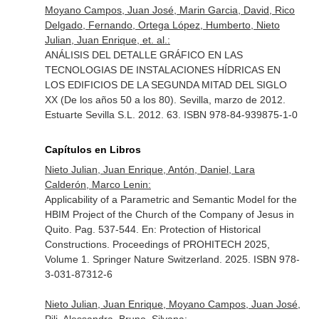
Moyano Campos, Juan José, Marin Garcia, David, Rico
Delgado, Fernando, Ortega López, Humberto, Nieto
Julian, Juan Enrique, et. al.:
ANÁLISIS DEL DETALLE GRÁFICO EN LAS
TECNOLOGIAS DE INSTALACIONES HÍDRICAS EN
LOS EDIFICIOS DE LA SEGUNDA MITAD DEL SIGLO
XX (De los años 50 a los 80). Sevilla, marzo de 2012.
Estuarte Sevilla S.L. 2012. 63. ISBN 978-84-939875-1-0
Capítulos en Libros
Nieto Julian, Juan Enrique, Antón, Daniel, Lara
Calderón, Marco Lenin:
Applicability of a Parametric and Semantic Model for the
HBIM Project of the Church of the Company of Jesus in
Quito. Pag. 537-544.
En: Protection of Historical
Constructions. Proceedings of PROHITECH 2025,
Volume 1
. Springer Nature Switzerland. 2025. ISBN 978-
3-031-87312-6
Nieto Julian, Juan Enrique, Moyano Campos, Juan José,