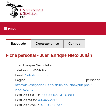
MENU
Búsqueda
Departamentos
Centros
Ficha personal - Juan Enrique Nieto Julián
Juan Enrique Nieto Julián
Telefono: 954556922
Email:
Solicitar correo
Página personal:
https://investigacion.us.es/sisius/sis_showpub.php?
idpers=5737
Perfil en ORCID:
0000-0002-1413-3811
Perfil en WOS:
X-6345-2018
Perfil en Scopus:
57193955237