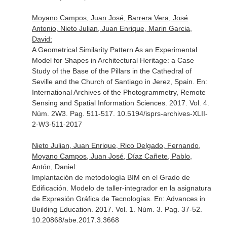
Moyano Campos, Juan José, Barrera Vera, José
Antonio, Nieto Julian, Juan Enrique, Marin Garcia,
David:
A Geometrical Similarity Pattern As an Experimental
Model for Shapes in Architectural Heritage: a Case
Study of the Base of the Pillars in the Cathedral of
Seville and the Church of Santiago in Jerez, Spain.
En:
International Archives of the Photogrammetry, Remote
Sensing and Spatial Information Sciences
. 2017. Vol. 4.
Núm. 2W3. Pag. 511-517. 10.5194/isprs-archives-XLII-
2-W3-511-2017
Nieto Julian, Juan Enrique, Rico Delgado, Fernando,
Moyano Campos, Juan José, Díaz Cañete, Pablo,
Antón, Daniel:
Implantación de metodología BIM en el Grado de
Edificación. Modelo de taller-integrador en la asignatura
de Expresión Gráfica de Tecnologías.
En: Advances in
Building Education
. 2017. Vol. 1. Núm. 3. Pag. 37-52.
10.20868/abe.2017.3.3668