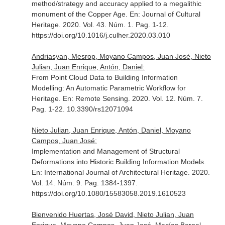
method/strategy and accuracy applied to a megalithic
monument of the Copper Age.
En: Journal of Cultural
Heritage
. 2020. Vol. 43. Núm. 1. Pag. 1-12.
https://doi.org/10.1016/j.culher.2020.03.010
Andriasyan, Mesrop, Moyano Campos, Juan José, Nieto
Julian, Juan Enrique, Antón, Daniel:
From Point Cloud Data to Building Information
Modelling: An Automatic Parametric Workflow for
Heritage.
En: Remote Sensing
. 2020. Vol. 12. Núm. 7.
Pag. 1-22. 10.3390/rs12071094
Nieto Julian, Juan Enrique, Antón, Daniel, Moyano
Campos, Juan José:
Implementation and Management of Structural
Deformations into Historic Building Information Models.
En: International Journal of Architectural Heritage
. 2020.
Vol. 14. Núm. 9. Pag. 1384-1397.
https://doi.org/10.1080/15583058.2019.1610523
Bienvenido Huertas, José David, Nieto Julian, Juan