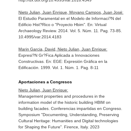
http://dx.doi.org/10.4995/var.2016.4349
Nieto Julian, Juan Enrique, Moyano Campos, Juan José:
El Estudio Paramental en el Modelo de Informaci?N del
Edificio Hist?Rico o "Proyecto Hbim".
En: Virtual
Archaeology Review
. 2014. Vol. 5. Núm. 11. Pag. 73-85.
10.4995/var.2014.4183
Marin Garcia, David, Nieto Julian, Juan Enrique:
Expresi?N Gr?Fica Aplicada a Innovaciones
Constructivas.
En: EGE: Expresión Gráfica en la
Edificación
. 1999. Vol. 1. Núm. 1. Pag. 8-11
Aportaciones a Congresos
Nieto Julian, Juan Enrique:
Management properties and procedures in the
information model of the historic building HBIM on
building facades. Conferencias impartidas en Congreso.
Symposium "Documenting, Understanding, Preserving
Cultural Heritage: Humanities and Digital technologies
for Shaping the Future". Firence, Italy. 2023