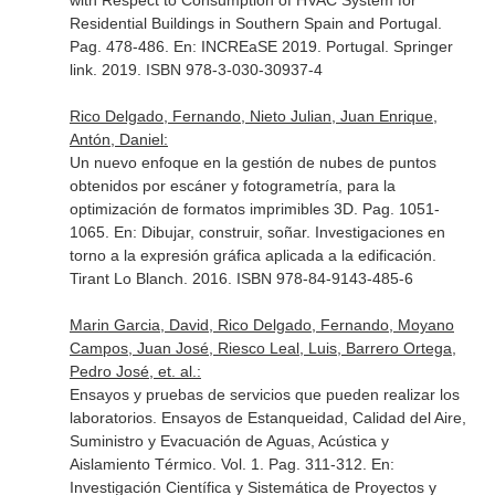
with Respect to Consumption of HVAC System for
Residential Buildings in Southern Spain and Portugal.
Pag. 478-486.
En: INCREaSE 2019
. Portugal. Springer
link. 2019. ISBN 978-3-030-30937-4
Rico Delgado, Fernando, Nieto Julian, Juan Enrique,
Antón, Daniel:
Un nuevo enfoque en la gestión de nubes de puntos
obtenidos por escáner y fotogrametría, para la
optimización de formatos imprimibles 3D. Pag. 1051-
1065.
En: Dibujar, construir, soñar. Investigaciones en
torno a la expresión gráfica aplicada a la edificación
.
Tirant Lo Blanch. 2016. ISBN 978-84-9143-485-6
Marin Garcia, David, Rico Delgado, Fernando, Moyano
Campos, Juan José, Riesco Leal, Luis, Barrero Ortega,
Pedro José, et. al.:
Ensayos y pruebas de servicios que pueden realizar los
laboratorios. Ensayos de Estanqueidad, Calidad del Aire,
Suministro y Evacuación de Aguas, Acústica y
Aislamiento Térmico. Vol. 1. Pag. 311-312.
En:
Investigación Científica y Sistemática de Proyectos y