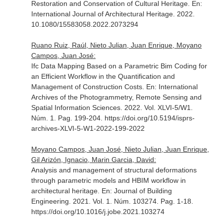
Restoration and Conservation of Cultural Heritage.
En:
International Journal of Architectural Heritage
. 2022.
10.1080/15583058.2022.2073294
Ruano Ruiz, Raúl, Nieto Julian, Juan Enrique, Moyano
Campos, Juan José:
Ifc Data Mapping Based on a Parametric Bim Coding for
an Efficient Workflow in the Quantification and
Management of Construction Costs.
En: International
Archives of the Photogrammetry, Remote Sensing and
Spatial Information Sciences
. 2022. Vol. XLVI-5/W1.
Núm. 1. Pag. 199-204. https://doi.org/10.5194/isprs-
archives-XLVI-5-W1-2022-199-2022
Moyano Campos, Juan José, Nieto Julian, Juan Enrique,
Gil Arizón, Ignacio, Marin Garcia, David:
Analysis and management of structural deformations
through parametric models and HBIM workflow in
architectural heritage.
En: Journal of Building
Engineering
. 2021. Vol. 1. Núm. 103274. Pag. 1-18.
https://doi.org/10.1016/j.jobe.2021.103274