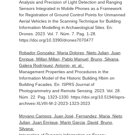
Analysis and Precision of Light Detection and Ranging
Sensors Integrated in Mobile Phones as a Framework
for Registration of Ground Control Points for Unmanned
Aerial Vehicles in the Scanning Technique for Building
Information Modelling in Archaeological Sites.
En:
Drones
. 2023. Vol. 7. Núm. 7. Pag. 1-28.
https://doi.org/10.3390/drones7070477
Robador Gonzalez, Maria Dolores, Nieto Julian, Juan
Enrique, Millan Millan, Pablo Manuel, Bruno, Silvana,
Galera Rodríguez, Antonio, et. al.:
Management Properties and Procedures in the
Information Model of the Historic Building Hbim on
Building Facades.
En: ISPRS Journal of
Photogrammetry and Remote Sensing
. 2023. Vol. 28.
Núm. 22. Pag. 1323-1330. https://doi.org/10.5194/isprs-
archives-XLVIII-M-2-2023-1323-2023
Moyano Campos, Juan José, Fernandez, Maria, Nieto
Julian, Juan Enrique, Marin Garcia, David, Bruno,
Silvana: