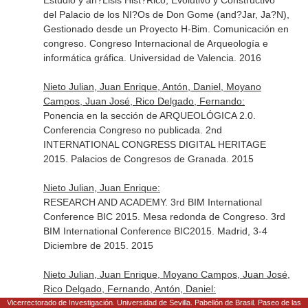
Estudio y an?Lisis Hist?Rico, Evolutivo y Constructivo
del Palacio de los NI?Os de Don Gome (and?Jar, Ja?N),
Gestionado desde un Proyecto H-Bim. Comunicación en
congreso. Congreso Internacional de Arqueología e
informática gráfica. Universidad de Valencia. 2016
Nieto Julian, Juan Enrique, Antón, Daniel, Moyano
Campos, Juan José, Rico Delgado, Fernando:
Ponencia en la sección de ARQUEOLÓGICA 2.0.
Conferencia Congreso no publicada. 2nd
INTERNATIONAL CONGRESS DIGITAL HERITAGE
2015. Palacios de Congresos de Granada. 2015
Nieto Julian, Juan Enrique:
RESEARCH AND ACADEMY. 3rd BIM International
Conference BIC 2015. Mesa redonda de Congreso. 3rd
BIM International Conference BIC2015. Madrid, 3-4
Diciembre de 2015. 2015
Nieto Julian, Juan Enrique, Moyano Campos, Juan José,
Rico Delgado, Fernando, Antón, Daniel:
Análisis y gestión en el Proyecto HBIM (Historic Building
Vicerrectorado de Investigación. Universidad de Sevilla. Pabellón de Brasil. Paseo de las