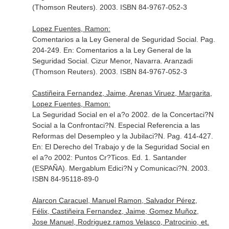
(Thomson Reuters). 2003. ISBN 84-9767-052-3
Lopez Fuentes, Ramon:
Comentarios a la Ley General de Seguridad Social. Pag.
204-249.
En: Comentarios a la Ley General de la
Seguridad Social
. Cizur Menor, Navarra. Aranzadi
(Thomson Reuters). 2003. ISBN 84-9767-052-3
Castiñeira Fernandez, Jaime, Arenas Viruez, Margarita,
Lopez Fuentes, Ramon:
La Seguridad Social en el a?o 2002. de la Concertaci?N
Social a la Confrontaci?N. Especial Referencia a las
Reformas del Desempleo y la Jubilaci?N. Pag. 414-427.
En: El Derecho del Trabajo y de la Seguridad Social en
el a?o 2002: Puntos Cr?Ticos
. Ed. 1. Santander
(ESPAÑA). Mergablum Edici?N y Comunicaci?N. 2003.
ISBN 84-95118-89-0
Alarcon Caracuel, Manuel Ramon, Salvador Pérez,
Félix, Castiñeira Fernandez, Jaime, Gomez Muñoz,
Jose Manuel, Rodriguez.ramos Velasco, Patrocinio, et.