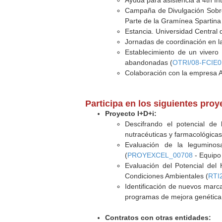
Ayuda para asistencia a 4th In
Campaña de Divulgación Sobre 
Parte de la Gramínea Spartina 
Estancia. Universidad Central 
Jornadas de coordinación en la 
Establecimiento de un vivero
abandonadas (
OTRI/08-FCIE0
Colaboración con la empresa Al
Participa en los siguientes pro
Proyecto I+D+i:
Descifrando el potencial de 
nutracéuticas y farmacológicas
Evaluación de la legumino
(
PROYEXCEL_00708
- Equipo 
Evaluación del Potencial del
Condiciones Ambientales (
RTI
Identificación de nuevos marca
programas de mejora genética
Contratos con otras entidades: