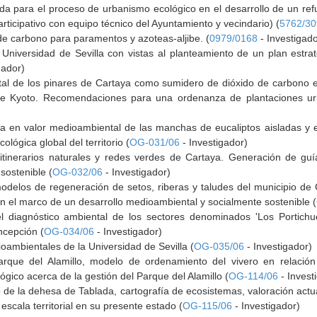
da para el proceso de urbanismo ecológico en el desarrollo de un ref
rticipativo con equipo técnico del Ayuntamiento y vecindario) (
5762/3
de carbono para paramentos y azoteas-aljibe. (
0979/0168
- Investigado
 Universidad de Sevilla con vistas al planteamiento de un plan estrat
gador)
al de los pinares de Cartaya como sumidero de dióxido de carbono en
o de Kyoto. Recomendaciones para una ordenanza de plantaciones ur
ta en valor medioambiental de las manchas de eucaliptos aisladas y e
lógica global del territorio (
OG-031/06
- Investigador)
 itinerarios naturales y redes verdes de Cartaya. Generación de 
sostenible (
OG-032/06
- Investigador)
odelos de regeneración de setos, riberas y taludes del municipio de C
 en el marco de un desarrollo medioambiental y socialmente sostenible (
el diagnóstico ambiental de los sectores denominados 'Los Portichu
ncepción (
OG-034/06
- Investigador)
mbientales de la Universidad de Sevilla (
OG-035/06
- Investigador)
arque del Alamillo, modelo de ordenamiento del vivero en relación
ógico acerca de la gestión del Parque del Alamillo (
OG-114/06
- Invest
o de la dehesa de Tablada, cartografía de ecosistemas, valoración actua
escala territorial en su presente estado (
OG-115/06
- Investigador)