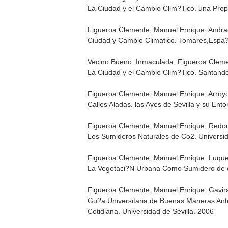
La Ciudad y el Cambio Clim?Tico. una Prop
Figueroa Clemente, Manuel Enrique, Andrad
Ciudad y Cambio Climatico. Tomares,Espa
Vecino Bueno, Inmaculada, Figueroa Clemen
La Ciudad y el Cambio Clim?Tico. Santande
Figueroa Clemente, Manuel Enrique, Arroyo S
Calles Aladas. las Aves de Sevilla y su En
Figueroa Clemente, Manuel Enrique, Redon
Los Sumideros Naturales de Co2. Universi
Figueroa Clemente, Manuel Enrique, Luque 
La Vegetaci?N Urbana Como Sumidero de di
Figueroa Clemente, Manuel Enrique, Gavira,
Gu?a Universitaria de Buenas Maneras Ant
Cotidiana. Universidad de Sevilla. 2006