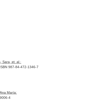
Sara, et. al.:
5. ISBN 987-84-472-1346-7
 Ana María:
-9006-4