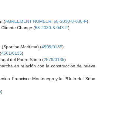
n (
AGREEMENT NUMBER: 58-2030-0-038-F
)
h Climate Change (
58-2030-6-043-F
)
(Spartina Maritima) (
4909/0135
)
(
4561/0135
)
anal del Padre Santo (
2579/0135
)
marcha en relación con la construcción de nueva
Avenida Francisco Montenegroy la PUnta del Sebo
5
)