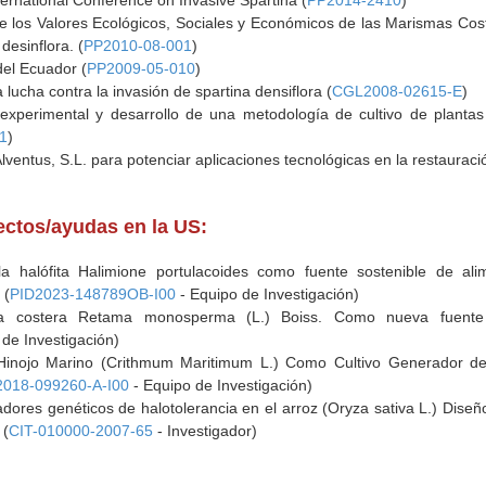
ternational Conference on Invasive Spartina (
PP2014-2410
)
los Valores Ecológicos, Sociales y Económicos de las Marismas Cost
desinflora. (
PP2010-08-001
)
del Ecuador (
PP2009-05-010
)
lucha contra la invasión de spartina densiflora (
CGL2008-02615-E
)
 experimental y desarrollo de una metodología de cultivo de planta
1
)
ventus, S.L. para potenciar aplicaciones tecnológicas en la restaurac
yectos/ayudas en la US:
la halófita Halimione portulacoides como fuente sostenible de al
 (
PID2023-148789OB-I00
- Equipo de Investigación)
sa costera Retama monosperma (L.) Boiss. Como nueva fuente 
de Investigación)
 Hinojo Marino (Crithmum Maritimum L.) Como Cultivo Generador de 
2018-099260-A-I00
- Equipo de Investigación)
dores genéticos de halotolerancia en el arroz (Oryza sativa L.) Diseño
 (
CIT-010000-2007-65
- Investigador)