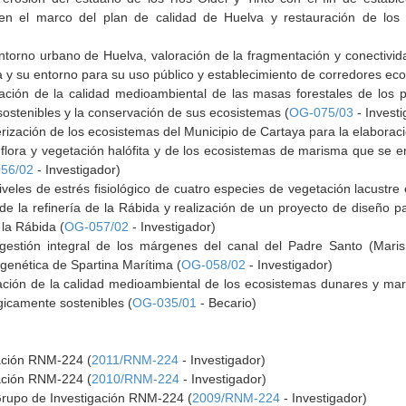
n el marco del plan de calidad de Huelva y restauración de los
torno urbano de Huelva, valoración de la fragmentación y conectividad 
 y su entorno para su uso público y establecimiento de corredores eco
zación de la calidad medioambiental de las masas forestales de los 
sostenibles y la conservación de sus ecosistemas (
OG-075/03
- Investi
erización de los ecosistemas del Municipio de Cartaya para la elaborac
 flora y vegetación halófita y de los ecosistemas de marisma que se 
56/02
- Investigador)
iveles de estrés fisiológico de cuatro especies de vegetación lacustre
de la refinería de la Rábida y realización de un proyecto de diseño p
 la Rábida (
OG-057/02
- Investigador)
estión integral de los márgenes del canal del Padre Santo (Marism
ogenética de Spartina Marítima (
OG-058/02
- Investigador)
zación de la calidad medioambiental de los ecosistemas dunares y m
ógicamente sostenibles (
OG-035/01
- Becario)
gación RNM-224 (
2011/RNM-224
- Investigador)
gación RNM-224 (
2010/RNM-224
- Investigador)
Grupo de Investigación RNM-224 (
2009/RNM-224
- Investigador)