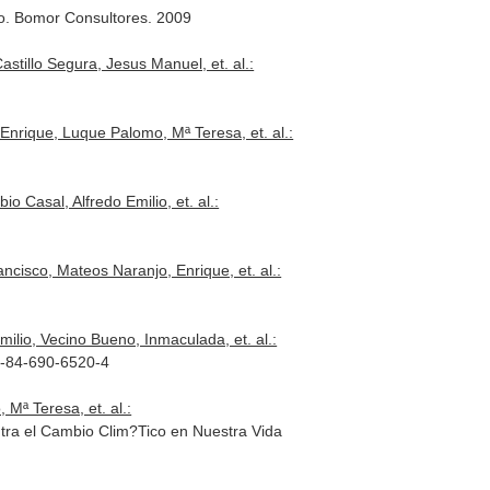
co. Bomor Consultores. 2009
illo Segura, Jesus Manuel, et. al.:
nrique, Luque Palomo, Mª Teresa, et. al.:
 Casal, Alfredo Emilio, et. al.:
sco, Mateos Naranjo, Enrique, et. al.:
io, Vecino Bueno, Inmaculada, et. al.:
8-84-690-6520-4
Mª Teresa, et. al.:
ra el Cambio Clim?Tico en Nuestra Vida