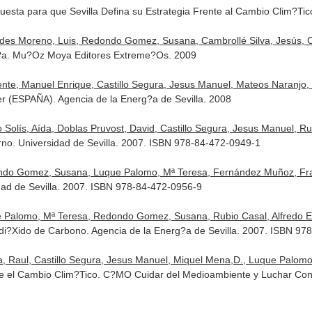
uesta para que Sevilla Defina su Estrategia Frente al Cambio Clim?Ti
es Moreno, Luis, Redondo Gomez, Susana, Cambrollé Silva, Jesús, Cast
?a. Mu?Oz Moya Editores Extreme?Os. 2009
te, Manuel Enrique, Castillo Segura, Jesus Manuel, Mateos Naranjo, E
r (ESPAÑA). Agencia de la Energ?a de Sevilla. 2008
olís, Aída, Doblas Pruvost, David, Castillo Segura, Jesus Manuel, Rubio
torno. Universidad de Sevilla. 2007. ISBN 978-84-472-0949-1
do Gomez, Susana, Luque Palomo, Mª Teresa, Fernández Muñoz, Franci
dad de Sevilla. 2007. ISBN 978-84-472-0956-9
Palomo, Mª Teresa, Redondo Gomez, Susana, Rubio Casal, Alfredo Emil
?Xido de Carbono. Agencia de la Energ?a de Sevilla. 2007. ISBN 97
 Raul, Castillo Segura, Jesus Manuel, Miquel Mena,D., Luque Palomo, 
e el Cambio Clim?Tico. C?MO Cuidar del Medioambiente y Luchar Cont