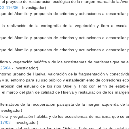
n el proyecto de restauración ecológica de la margen mareal de la Av
OG-116/06
- Investigador)
que del Alamillo y propuesta de criterios y actuaciones a desarrollar 
 la realización de la cartografía de la vegetación y flora a escala
que del Alamillo y propuesta de criterios y actuaciones a desarrollar 
que del Alamillo y propuesta de criterios y actuaciones a desarrollar 
 flora y vegetación halófita y de los ecosistemas de marismas que se 
25/04
- Investigador)
torno urbano de Huelva, valoración de la fragmentación y conectividad 
 y su entorno para su uso público y establecimiento de corredores eco
erosión del estuario de los ríos Odiel y Tinto con el fin de establ
el marco del plan de calidad de Huelva y restauración de los márgen
ernativos de la recuperación paisajista de la margen izquierda de la
Investigador)
 flora y vegetación halófita y de los ecosistemas de marisma que se 
17/03
- Investigador)
erosión del estuario de los ríos Oidel y Tinto con el fin de establ