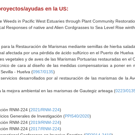
proyectos/ayudas en la US:
ve Weeds in Pacific West Estuaries through Plant Community Restoratio
cal Responses of native and Alien Cordgrasses to Sea Level Rise wint
 para la Restauración de Marismas mediante semillas de hierba salada 
l afectada por una pérdida de ácido sulfúrico en el Puerto de Huelva 
s vegetales y de aves de las Marismas Portuarias restauradas en el C
écnico de cara al diseño de las medidas compensatorias a poner en 
 Sevilla - Huelva (
0967/0135
)
 servicios desarrollados por al restauración de las marismas de la 
ra la mejora ambiental en las marismas de Gautegiz arteaga (
0223/013
gación RNM-224 (
2021/RNM-224
)
icios Generales de Investigación (
PPI540/2020
)
gación RNM-224 (
2019/RNM-224
)
gación RNM-224 (
2017/RNM-224
)