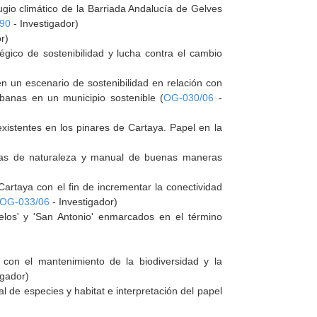
ugio climático de la Barriada Andalucía de Gelves
090
- Investigador)
r)
égico de sostenibilidad y lucha contra el cambio
 un escenario de sostenibilidad en relación con
banas en un municipio sostenible (
OG-030/06
-
xistentes en los pinares de Cartaya. Papel en la
guías de naturaleza y manual de buenas maneras
artaya con el fin de incrementar la conectividad
OG-033/06
- Investigador)
elos' y 'San Antonio' enmarcados en el término
 con el mantenimiento de la biodiversidad y la
igador)
l de especies y habitat e interpretación del papel