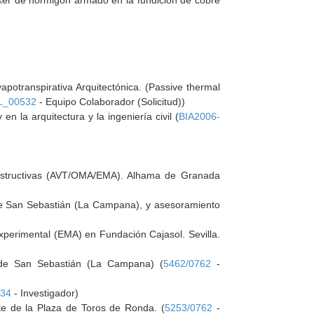
ker de hormigón armado en la fundición de cobre
otranspirativa Arquitectónica. (Passive thermal
_00532
- Equipo Colaborador (Solicitud))
 la arquitectura y la ingeniería civil (
BIA2006-
 destructivas (AVT/OMA/EMA). Alhama de Granada
 de San Sebastián (La Campana), y asesoramiento
perimental (EMA) en Fundación Cajasol. Sevilla.
o de San Sebastián (La Campana) (
5462/0762
-
234
- Investigador)
nte de la Plaza de Toros de Ronda. (
5253/0762
-