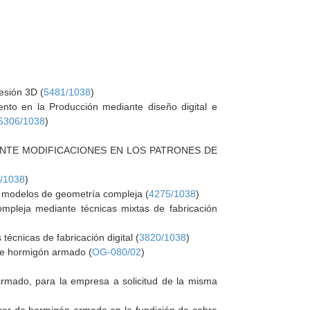
esión 3D (
5481/1038
)
ento en la Producción mediante diseño digital e
5306/1038
)
ANTE MODIFICACIONES EN LOS PATRONES DE
/1038
)
de modelos de geometría compleja (
4275/1038
)
ompleja mediante técnicas mixtas de fabricación
écnicas de fabricación digital (
3820/1038
)
de hormigón armado (
OG-080/02
)
rmado, para la empresa a solicitud de la misma