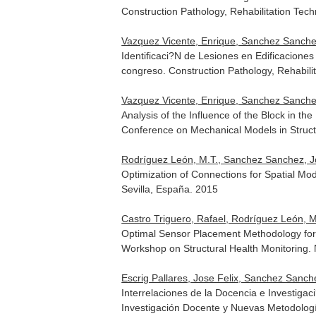
Construction Pathology, Rehabilitation Te
Vazquez Vicente, Enrique, Sanchez Sanche
Identificaci?N de Lesiones en Edificacion
congreso. Construction Pathology, Rehabil
Vazquez Vicente, Enrique, Sanchez Sanche
Analysis of the Influence of the Block in t
Conference on Mechanical Models in Structu
Rodríguez León, M.T., Sanchez Sanchez, J
Optimization of Connections for Spatial Mo
Sevilla, España. 2015
Castro Triguero, Rafael, Rodríguez León, M.
Optimal Sensor Placement Methodology for 
Workshop on Structural Health Monitoring.
Escrig Pallares, Jose Felix, Sanchez Sanche
Interrelaciones de la Docencia e Investiga
Investigación Docente y Nuevas Metodologí