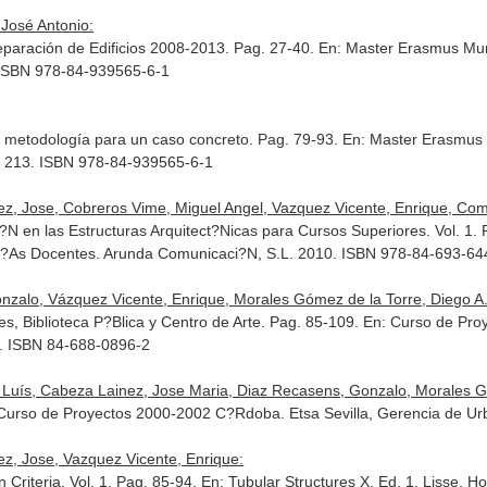
 José Antonio:
paración de Edificios 2008-2013. Pag. 27-40.
En: Master Erasmus Mun
. ISBN 978-84-939565-6-1
na metodología para un caso concreto. Pag. 79-93.
En: Master Erasmus 
3. 213. ISBN 978-84-939565-6-1
z, Jose, Cobreros Vime, Miguel Angel, Vazquez Vicente, Enrique, Compan
i?N en las Estructuras Arquitect?Nicas para Cursos Superiores. Vol. 1.
g?As Docentes
. Arunda Comunicaci?N, S.L. 2010. ISBN 978-84-693-64
zalo, Vázquez Vicente, Enrique, Morales Gómez de la Torre, Diego A.
es, Biblioteca P?Blica y Centro de Arte. Pag. 85-109.
En: Curso de Pr
. ISBN 84-688-0896-2
 Luís, Cabeza Lainez, Jose Maria, Diaz Recasens, Gonzalo, Morales Gó
Curso de Proyectos 2000-2002 C?Rdoba
. Etsa Sevilla, Gerencia de
ez, Jose, Vazquez Vicente, Enrique:
 Criteria. Vol. 1. Pag. 85-94.
En: Tubular Structures X
. Ed. 1. Lisse, 