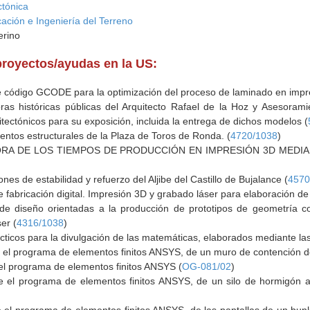
ctónica
cación e Ingeniería del Terreno
erino
proyectos/ayudas en la US:
e código GCODE para la optimización del proceso de laminado en impr
as históricas públicas del Arquitecto Rafael de la Hoz y Asesorami
ectónicos para su exposición, incluida la entrega de dichos modelos (
entos estructurales de la Plaza de Toros de Ronda. (
4720/1038
)
ORA DE LOS TIEMPOS DE PRODUCCIÓN EN IMPRESIÓN 3D MEDI
s de estabilidad y refuerzo del Aljibe del Castillo de Bujalance (
4570
de fabricación digital. Impresión 3D y grabado láser para elaboración 
 de diseño orientadas a la producción de prototipos de geometría c
ser (
4316/1038
)
ticos para la divulgación de las matemáticas, elaborados mediante las t
e el programa de elementos finitos ANSYS, de un muro de contención 
el programa de elementos finitos ANSYS (
OG-081/02
)
e el programa de elementos finitos ANSYS, de un silo de hormigón a