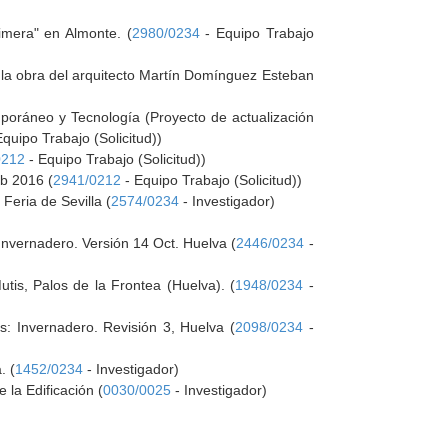
imera" en Almonte. (
2980/0234
- Equipo Trabajo
 la obra del arquitecto Martín Domínguez Esteban
mporáneo y Tecnología (Proyecto de actualización
quipo Trabajo (Solicitud))
0212
- Equipo Trabajo (Solicitud))
ab 2016 (
2941/0212
- Equipo Trabajo (Solicitud))
Feria de Sevilla (
2574/0234
- Investigador)
 Invernadero. Versión 14 Oct. Huelva (
2446/0234
-
tis, Palos de la Frontea (Huelva). (
1948/0234
-
s: Invernadero. Revisión 3, Huelva (
2098/0234
-
. (
1452/0234
- Investigador)
la Edificación (
0030/0025
- Investigador)