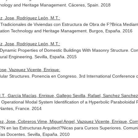
chnology and Heritage Management. Cáceres, Spain. 2018
z, Jose, Rodríguez León, M.T.:
es Tradicionales de Viviendas con Estructura de Obra de F?Brica Media
itation Technology and Heritage Management. Burgos, España. 2016
z, Jose, Rodríguez León, M.T.:
he Dynamic Properties of Domestic Buildings With Masonry Structure. Co
ral Engineering. Sevilla, España. 2015
ose, Vazquez Vicente, Enrique:
dular Structures. Ponencia en Congreso. 3rd International Conference 
T., García Macías, Enrique, Gallego Sevilla, Rafael, Sanchez Sanchez, 
Operational Modal System Identification of a Hyperbolic Paraboloidal
 Nantes, France. 2014
z, Jose, Cobreros Vime, Miguel Angel, Vazquez Vicente, Enrique, Compan
ci?N en las Estructuras Arquitect?Nicas para Cursos Superiores. Comu
as Docentes. Sevilla, España. 2010