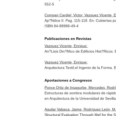
552-5
Compan Cardiel, Victor, Vazquez Vicente, E
Ap?Ndice II. Pag. 115-118.
En: Cubiertas p
ISBN 84-88988-49-4
Publicaciones en Revistas
Vazquez Vicente, Enrique:
An?Lisis Din?Mico de Edificios Hist?Ricos.
Vazquez Vicente, Enrique:
Arquitectura Textil.el Ingenio de la Forma.
E
Aportaciones a Congresos
Ponce Ortiz de Insagurbe, Mercedes, Rodrí
Estructuras de sombra modulares de rápido
en Arquitectura de la Universidad de Sevill
Aguilar Valseca, Jaime, Rodríguez León, M
Structural Evaluation Through Mef for the 