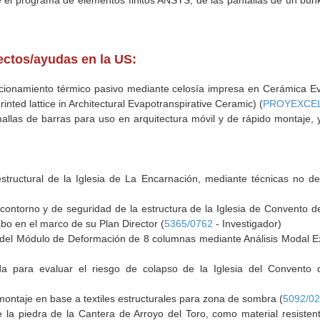
 el programa de elementos finitos ANSYS, de las pantallas de un bun
yectos/ayudas en la US:
onamiento térmico pasivo mediante celosía impresa en Cerámica Evap
inted lattice in Architectural Evapotranspirative Ceramic) (
PROYEXCEL
llas de barras para uso en arquitectura móvil y de rápido montaje, y en
estructural de la Iglesia de La Encarnación, mediante técnicas no
contorno y de seguridad de la estructura de la Iglesia de Convento
abo en el marco de su Plan Director (
5365/0762
- Investigador)
 del Módulo de Deformación de 8 columnas mediante Análisis Modal Ex
a para evaluar el riesgo de colapso de la Iglesia del Convent
montaje en base a textiles estructurales para zona de sombra (
5092/0
 la piedra de la Cantera de Arroyo del Toro, como material resiste