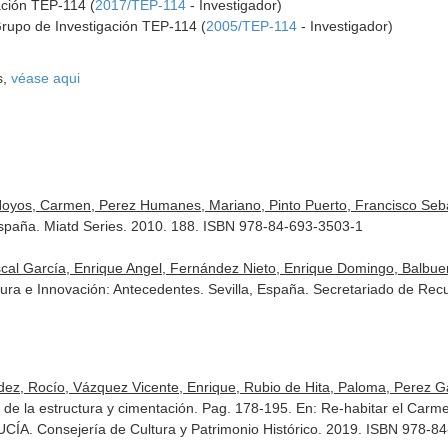
ación TEP-114 (
2017/TEP-114
- Investigador)
Grupo de Investigación TEP-114 (
2005/TEP-114
- Investigador)
s,
véase aqui
yos, Carmen, Perez Humanes, Mariano, Pinto Puerto, Francisco Sebas
 España. Miatd Series. 2010. 188. ISBN 978-84-693-3503-1
al García, Enrique Angel, Fernández Nieto, Enrique Domingo, Balbuena 
tura e Innovación: Antecedentes. Sevilla, España. Secretariado de Re
, Rocío, Vázquez Vicente, Enrique, Rubio de Hita, Paloma, Perez Galv
is de la estructura y cimentación. Pag. 178-195.
En: Re-habitar el Carm
CÍA. Consejería de Cultura y Patrimonio Histórico. 2019. ISBN 978-8