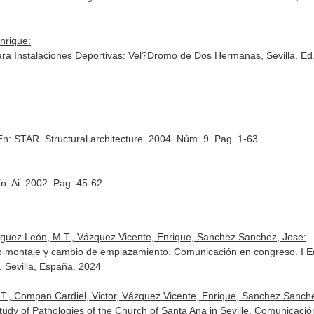
nrique:
ara Instalaciones Deportivas: Vel?Dromo de Dos Hermanas, Sevilla
. Ed
En: STAR. Structural architecture
. 2004. Núm. 9. Pag. 1-63
n: Ai
. 2002. Pag. 45-62
guez León, M.T., Vázquez Vicente, Enrique, Sanchez Sanchez, Jose:
 montaje y cambio de emplazamiento. Comunicación en congreso. I Edi
a. Sevilla, España. 2024
.T., Compan Cardiel, Victor, Vázquez Vicente, Enrique, Sanchez Sanch
Study of Pathologies of the Church of Santa Ana in Seville. Comunica