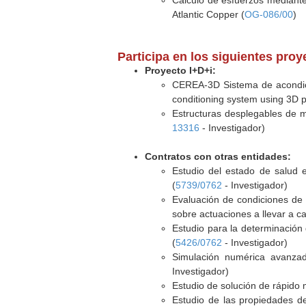
Cálculo de esfuerzos mediante
Atlantic Copper (
OG-086/00
)
Participa en los siguientes pro
Proyecto I+D+i:
CEREA-3D Sistema de acondici
conditioning system using 3D pr
Estructuras desplegables de ma
13316
- Investigador)
Contratos con otras entidades:
Estudio del estado de salud 
(
5739/0762
- Investigador)
Evaluación de condiciones de 
sobre actuaciones a llevar a c
Estudio para la determinación
(
5426/0762
- Investigador)
Simulación numérica avanzad
Investigador)
Estudio de solución de rápido 
Estudio de las propiedades de