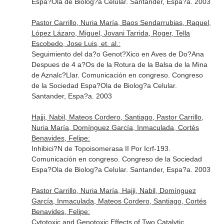
Espa?Ola de Biolog?a Celular. Santander, Espa?a. 2003
Pastor Carrillo, Nuria María, Baos Sendarrubias, Raquel,
López Lázaro, Miguel, Jovani Tarrida, Roger, Tella
Escobedo, Jose Luis, et. al.:
Seguimiento del da?o Genot?Xico en Aves de Do?Ana
Despues de 4 a?Os de la Rotura de la Balsa de la Mina
de Aznalc?Llar. Comunicación en congreso. Congreso
de la Sociedad Espa?Ola de Biolog?a Celular.
Santander, Espa?a. 2003
Hajji, Nabil, Mateos Cordero, Santiago, Pastor Carrillo,
Nuria María, Domínguez García, Inmaculada, Cortés
Benavides, Felipe:
Inhibici?N de Topoisomerasa II Por Icrf-193.
Comunicación en congreso. Congreso de la Sociedad
Espa?Ola de Biolog?a Celular. Santander, Espa?a. 2003
Pastor Carrillo, Nuria María, Hajji, Nabil, Domínguez
García, Inmaculada, Mateos Cordero, Santiago, Cortés
Benavides, Felipe:
Cytotoxic and Genotoxic Effects of Two Catalytic