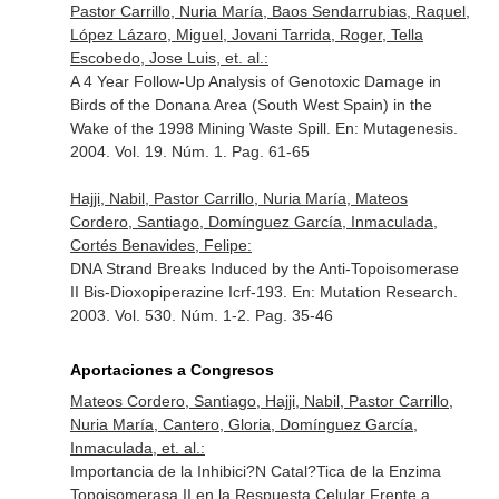
Pastor Carrillo, Nuria María, Baos Sendarrubias, Raquel,
López Lázaro, Miguel, Jovani Tarrida, Roger, Tella
Escobedo, Jose Luis, et. al.:
A 4 Year Follow-Up Analysis of Genotoxic Damage in
Birds of the Donana Area (South West Spain) in the
Wake of the 1998 Mining Waste Spill.
En: Mutagenesis
.
2004. Vol. 19. Núm. 1. Pag. 61-65
Hajji, Nabil, Pastor Carrillo, Nuria María, Mateos
Cordero, Santiago, Domínguez García, Inmaculada,
Cortés Benavides, Felipe:
DNA Strand Breaks Induced by the Anti-Topoisomerase
II Bis-Dioxopiperazine Icrf-193.
En: Mutation Research
.
2003. Vol. 530. Núm. 1-2. Pag. 35-46
Aportaciones a Congresos
Mateos Cordero, Santiago, Hajji, Nabil, Pastor Carrillo,
Nuria María, Cantero, Gloria, Domínguez García,
Inmaculada, et. al.:
Importancia de la Inhibici?N Catal?Tica de la Enzima
Topoisomerasa II en la Respuesta Celular Frente a