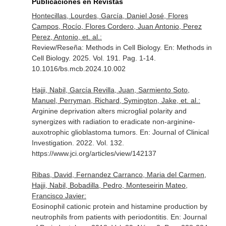
Publicaciones en Revistas
Hontecillas, Lourdes, García, Daniel José, Flores
Campos, Rocío, Flores Cordero, Juan Antonio, Perez
Perez, Antonio, et. al.:
Review/Reseña: Methods in Cell Biology.
En: Methods in
Cell Biology
. 2025. Vol. 191. Pag. 1-14.
10.1016/bs.mcb.2024.10.002
Hajji, Nabil, García Revilla, Juan, Sarmiento Soto,
Manuel, Perryman, Richard, Symington, Jake, et. al.:
Arginine deprivation alters microglial polarity and
synergizes with radiation to eradicate non-arginine-
auxotrophic glioblastoma tumors.
En: Journal of Clinical
Investigation
. 2022. Vol. 132.
https://www.jci.org/articles/view/142137
Ribas, David, Fernandez Carranco, Maria del Carmen,
Hajji, Nabil, Bobadilla, Pedro, Monteseirin Mateo,
Francisco Javier:
Eosinophil cationic protein and histamine production by
neutrophils from patients with periodontitis.
En: Journal