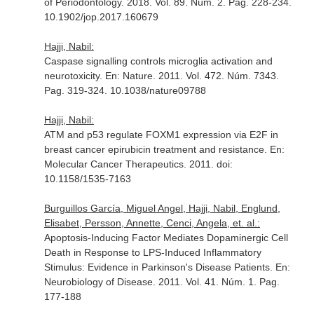
of Periodontology
. 2018. Vol. 89. Núm. 2. Pag. 228-234.
10.1902/jop.2017.160679
Hajji, Nabil:
Caspase signalling controls microglia activation and
neurotoxicity.
En: Nature
. 2011. Vol. 472. Núm. 7343.
Pag. 319-324. 10.1038/nature09788
Hajji, Nabil:
ATM and p53 regulate FOXM1 expression via E2F in
breast cancer epirubicin treatment and resistance.
En:
Molecular Cancer Therapeutics
. 2011. doi:
10.1158/1535-7163
Burguillos García, Miguel Angel, Hajji, Nabil, Englund,
Elisabet, Persson, Annette, Cenci, Angela, et. al.:
Apoptosis-Inducing Factor Mediates Dopaminergic Cell
Death in Response to LPS-Induced Inflammatory
Stimulus: Evidence in Parkinson's Disease Patients.
En:
Neurobiology of Disease
. 2011. Vol. 41. Núm. 1. Pag.
177-188