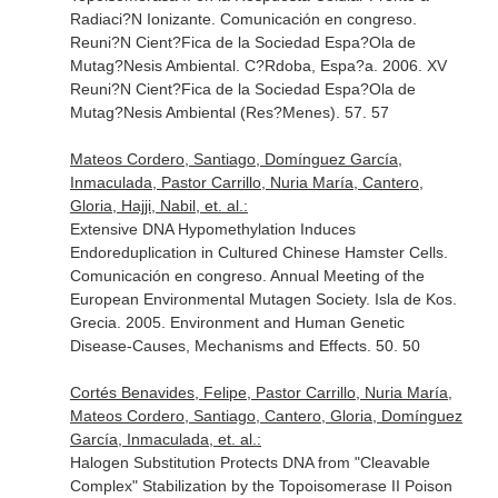
Radiaci?N Ionizante. Comunicación en congreso.
Reuni?N Cient?Fica de la Sociedad Espa?Ola de
Mutag?Nesis Ambiental. C?Rdoba, Espa?a. 2006. XV
Reuni?N Cient?Fica de la Sociedad Espa?Ola de
Mutag?Nesis Ambiental (Res?Menes). 57. 57
Mateos Cordero, Santiago, Domínguez García,
Inmaculada, Pastor Carrillo, Nuria María, Cantero,
Gloria, Hajji, Nabil, et. al.:
Extensive DNA Hypomethylation Induces
Endoreduplication in Cultured Chinese Hamster Cells.
Comunicación en congreso. Annual Meeting of the
European Environmental Mutagen Society. Isla de Kos.
Grecia. 2005. Environment and Human Genetic
Disease-Causes, Mechanisms and Effects. 50. 50
Cortés Benavides, Felipe, Pastor Carrillo, Nuria María,
Mateos Cordero, Santiago, Cantero, Gloria, Domínguez
García, Inmaculada, et. al.:
Halogen Substitution Protects DNA from "Cleavable
Complex" Stabilization by the Topoisomerase II Poison