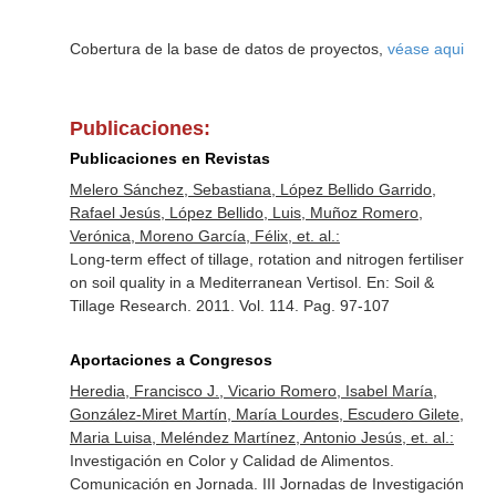
Cobertura de la base de datos de proyectos,
véase aqui
Publicaciones:
Publicaciones en Revistas
Melero Sánchez, Sebastiana, López Bellido Garrido,
Rafael Jesús, López Bellido, Luis, Muñoz Romero,
Verónica, Moreno García, Félix, et. al.:
Long-term effect of tillage, rotation and nitrogen fertiliser
on soil quality in a Mediterranean Vertisol.
En: Soil &
Tillage Research
. 2011. Vol. 114. Pag. 97-107
Aportaciones a Congresos
Heredia, Francisco J., Vicario Romero, Isabel María,
González-Miret Martín, María Lourdes, Escudero Gilete,
Maria Luisa, Meléndez Martínez, Antonio Jesús, et. al.:
Investigación en Color y Calidad de Alimentos.
Comunicación en Jornada. III Jornadas de Investigación