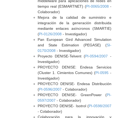
middelware para aplicaciones de redes en
tiempo real (ESMARTNET) (
PI-0065/2008
-
Colaborador)
Mejora de la calidad de suministro e
integración de la generación distribuida
mediante enlaces asíncronos (SMARTIE)
(
PI-0126/2008
- Investigador)
Pan European Gird Advanced Simulation
and State Estimation (PEGASE) (
SI-
0170/2008
- Investigador)
Proyecto DENISE-Telvent (
PI-0594/2007
-
Investigador)
PROYECTO DENISE: Endesa Servicios
(Cluster 1. Cimientos Comunes) (
PI-0595
-
Investigador)
PROYECTO DENISE- Endesa Distribución
(
PI-0596/2007
- Colaborador)
PROYECTO DENISE- GreenPower (
PI-
0597/2007
- Colaborador)
PROYECTO DENISE- Isotrol (
PI-0598/2007
- Colaborador)
Colaboración para la innovación y