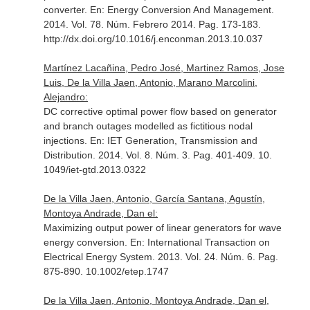
converter.
En: Energy Conversion And Management
.
2014. Vol. 78. Núm. Febrero 2014. Pag. 173-183.
http://dx.doi.org/10.1016/j.enconman.2013.10.037
Martínez Lacañina, Pedro José, Martinez Ramos, Jose
Luis, De la Villa Jaen, Antonio, Marano Marcolini,
Alejandro:
DC corrective optimal power flow based on generator
and branch outages modelled as fictitious nodal
injections.
En: IET Generation, Transmission and
Distribution
. 2014. Vol. 8. Núm. 3. Pag. 401-409. 10.
1049/iet-gtd.2013.0322
De la Villa Jaen, Antonio, García Santana, Agustín,
Montoya Andrade, Dan el:
Maximizing output power of linear generators for wave
energy conversion.
En: International Transaction on
Electrical Energy System
. 2013. Vol. 24. Núm. 6. Pag.
875-890. 10.1002/etep.1747
De la Villa Jaen, Antonio, Montoya Andrade, Dan el,