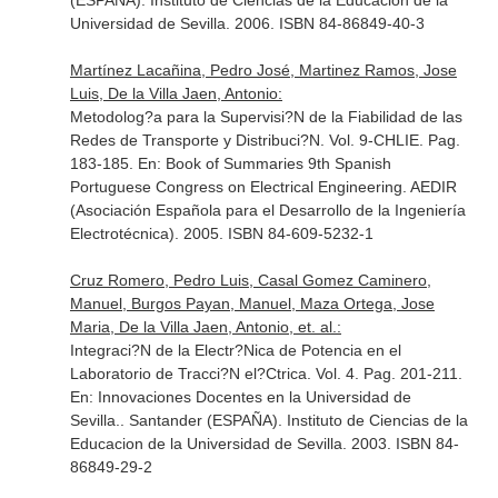
(ESPAÑA). Instituto de Ciencias de la Educacion de la
Universidad de Sevilla. 2006. ISBN 84-86849-40-3
Martínez Lacañina, Pedro José, Martinez Ramos, Jose
Luis, De la Villa Jaen, Antonio:
Metodolog?a para la Supervisi?N de la Fiabilidad de las
Redes de Transporte y Distribuci?N. Vol. 9-CHLIE. Pag.
183-185.
En: Book of Summaries 9th Spanish
Portuguese Congress on Electrical Engineering
. AEDIR
(Asociación Española para el Desarrollo de la Ingeniería
Electrotécnica). 2005. ISBN 84-609-5232-1
Cruz Romero, Pedro Luis, Casal Gomez Caminero,
Manuel, Burgos Payan, Manuel, Maza Ortega, Jose
Maria, De la Villa Jaen, Antonio, et. al.:
Integraci?N de la Electr?Nica de Potencia en el
Laboratorio de Tracci?N el?Ctrica. Vol. 4. Pag. 201-211.
En: Innovaciones Docentes en la Universidad de
Sevilla.
. Santander (ESPAÑA). Instituto de Ciencias de la
Educacion de la Universidad de Sevilla. 2003. ISBN 84-
86849-29-2