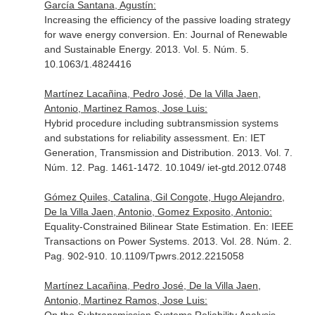
García Santana, Agustín:
Increasing the efficiency of the passive loading strategy
for wave energy conversion.
En: Journal of Renewable
and Sustainable Energy
. 2013. Vol. 5. Núm. 5.
10.1063/1.4824416
Martínez Lacañina, Pedro José, De la Villa Jaen,
Antonio, Martinez Ramos, Jose Luis:
Hybrid procedure including subtransmission systems
and substations for reliability assessment.
En: IET
Generation, Transmission and Distribution
. 2013. Vol. 7.
Núm. 12. Pag. 1461-1472. 10.1049/ iet-gtd.2012.0748
Gómez Quiles, Catalina, Gil Congote, Hugo Alejandro,
De la Villa Jaen, Antonio, Gomez Exposito, Antonio:
Equality-Constrained Bilinear State Estimation.
En: IEEE
Transactions on Power Systems
. 2013. Vol. 28. Núm. 2.
Pag. 902-910. 10.1109/Tpwrs.2012.2215058
Martínez Lacañina, Pedro José, De la Villa Jaen,
Antonio, Martinez Ramos, Jose Luis: