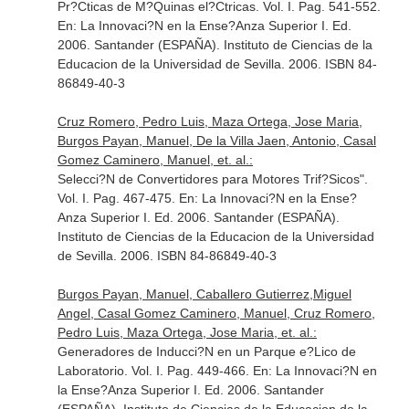
Pr?Cticas de M?Quinas el?Ctricas. Vol. I. Pag. 541-552.
En: La Innovaci?N en la Ense?Anza Superior I
. Ed.
2006. Santander (ESPAÑA). Instituto de Ciencias de la
Educacion de la Universidad de Sevilla. 2006. ISBN 84-
86849-40-3
Cruz Romero, Pedro Luis, Maza Ortega, Jose Maria,
Burgos Payan, Manuel, De la Villa Jaen, Antonio, Casal
Gomez Caminero, Manuel, et. al.:
Selecci?N de Convertidores para Motores Trif?Sicos".
Vol. I. Pag. 467-475.
En: La Innovaci?N en la Ense?
Anza Superior I
. Ed. 2006. Santander (ESPAÑA).
Instituto de Ciencias de la Educacion de la Universidad
de Sevilla. 2006. ISBN 84-86849-40-3
Burgos Payan, Manuel, Caballero Gutierrez,Miguel
Angel, Casal Gomez Caminero, Manuel, Cruz Romero,
Pedro Luis, Maza Ortega, Jose Maria, et. al.:
Generadores de Inducci?N en un Parque e?Lico de
Laboratorio. Vol. I. Pag. 449-466.
En: La Innovaci?N en
la Ense?Anza Superior I
. Ed. 2006. Santander