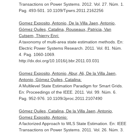
Transactions on Power Systems
. 2012. Vol. 27. Núm. 1.
Pag. 493-501. 10.1109/Tpwrs.2011.2162256
Gomez Exposito, Antonio, De la Villa Jaen, Antonio,
Gómez Quiles, Catalina, Rouseaux, Patricia, Van
Cutsem, Thierry Enri:
A taxonomy of multi-area state estimation methods.
En:
Electric Power Systems Research
. 2011. Vol. 81. Núm.
4. Pag. 1060-1069.
http://dx.doi.org/10.1016/j.bbr.2011.03.031
Gomez Exposito, Antonio, Abur, Ali, De la Villa Jaen,
Antonio, Gómez Quiles, Catalina:
A Multilevel State Estimation Paradigm for Smart Grids.
En: Proceedings of the IEEE
. 2011. Vol. 99. Núm. 6.
Pag. 952-976. 10.1109/Jproc.2011.2107490
Gómez Quiles, Catalina, De la Villa Jaen, Antonio,
Gomez Exposito, Antonio:
A factorized Approach to WLS State Estimation.
En: IEEE
Transactions on Power Systems
. 2011. Vol. 26. Núm. 3.