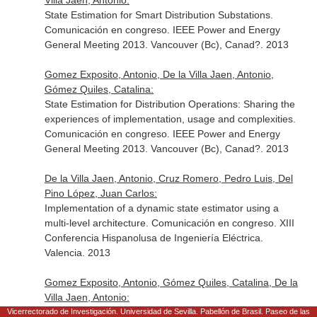
Villa Jaen, Antonio:
State Estimation for Smart Distribution Substations.
Comunicación en congreso. IEEE Power and Energy
General Meeting 2013. Vancouver (Bc), Canad?. 2013
Gomez Exposito, Antonio, De la Villa Jaen, Antonio,
Gómez Quiles, Catalina:
State Estimation for Distribution Operations: Sharing the
experiences of implementation, usage and complexities.
Comunicación en congreso. IEEE Power and Energy
General Meeting 2013. Vancouver (Bc), Canad?. 2013
De la Villa Jaen, Antonio, Cruz Romero, Pedro Luis, Del
Pino López, Juan Carlos:
Implementation of a dynamic state estimator using a
multi-level architecture. Comunicación en congreso. XIII
Conferencia Hispanolusa de Ingeniería Eléctrica.
Valencia. 2013
Gomez Exposito, Antonio, Gómez Quiles, Catalina, De la
Villa Jaen, Antonio:
Bilinear Power System State Estimation. Ponencia en
Vicerrectorado de Investigación. Universidad de Sevilla. Pabellón de Brasil. Paseo de las