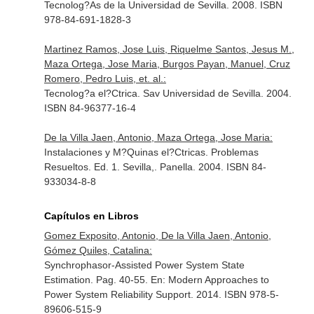
Tecnolog?As de la Universidad de Sevilla. 2008. ISBN
978-84-691-1828-3
Martinez Ramos, Jose Luis, Riquelme Santos, Jesus M.,
Maza Ortega, Jose Maria, Burgos Payan, Manuel, Cruz
Romero, Pedro Luis, et. al.:
Tecnolog?a el?Ctrica. Sav Universidad de Sevilla. 2004.
ISBN 84-96377-16-4
De la Villa Jaen, Antonio, Maza Ortega, Jose Maria:
Instalaciones y M?Quinas el?Ctricas. Problemas
Resueltos. Ed. 1. Sevilla,. Panella. 2004. ISBN 84-
933034-8-8
Capítulos en Libros
Gomez Exposito, Antonio, De la Villa Jaen, Antonio,
Gómez Quiles, Catalina:
Synchrophasor-Assisted Power System State
Estimation. Pag. 40-55.
En: Modern Approaches to
Power System Reliability Support
. 2014. ISBN 978-5-
89606-515-9