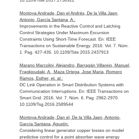
10.1109/Tste.2017.2738922
Montoya Andrade, Dan el Andrés, De la Villa Jaen,
Antonio, García Santana, A.:
Improvements in the Reactive Control and Latching
Control Strategies Under Maximum Excursion
Constraints Using Short-Time Forecast.
En: IEEE
Transactions on Sustainable Energy
. 2016. Vol. 7. Núm.
1. Pag. 427-435. 10.1109/Tste.2015.2437913
Marano Marcolini, Alejandro, Barragán Villarejo, Manuel,
Fragkioudaki, A., Maza Ortega, Jose Maria, Romero
Ramos, Esther, et. al.:
DC Link Operation in Smart Distribution Systems with
Communication Interruptions.
En: IEEE Transactions on
Smart Grid
. 2016. Vol. 7. Núm. 6. Pag. 2962-2970.
10.1109/Tsg.2016.2589544
Montoya Andrade, Dan el, De la Villa Jaen, Antonio,
García Santana, Agustín:
Considering linear generator copper losses on model
predictive control for a point absorber wave energy