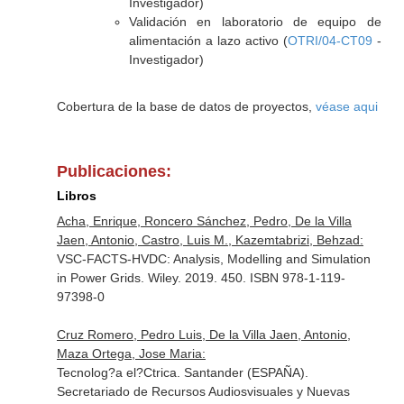
Investigador)
Validación en laboratorio de equipo de
alimentación a lazo activo (
OTRI/04-CT09
-
Investigador)
Cobertura de la base de datos de proyectos,
véase aqui
Publicaciones:
Libros
Acha, Enrique, Roncero Sánchez, Pedro, De la Villa
Jaen, Antonio, Castro, Luis M., Kazemtabrizi, Behzad:
VSC-FACTS-HVDC: Analysis, Modelling and Simulation
in Power Grids. Wiley. 2019. 450. ISBN 978-1-119-
97398-0
Cruz Romero, Pedro Luis, De la Villa Jaen, Antonio,
Maza Ortega, Jose Maria:
Tecnolog?a el?Ctrica. Santander (ESPAÑA).
Secretariado de Recursos Audiosvisuales y Nuevas