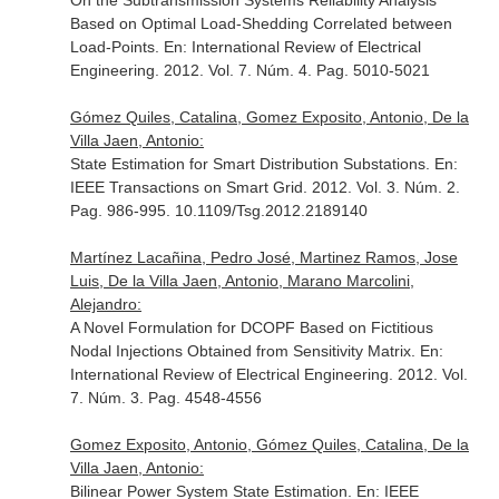
On the Subtransmission Systems Reliability Analysis
Based on Optimal Load-Shedding Correlated between
Load-Points.
En: International Review of Electrical
Engineering
. 2012. Vol. 7. Núm. 4. Pag. 5010-5021
Gómez Quiles, Catalina, Gomez Exposito, Antonio, De la
Villa Jaen, Antonio:
State Estimation for Smart Distribution Substations.
En:
IEEE Transactions on Smart Grid
. 2012. Vol. 3. Núm. 2.
Pag. 986-995. 10.1109/Tsg.2012.2189140
Martínez Lacañina, Pedro José, Martinez Ramos, Jose
Luis, De la Villa Jaen, Antonio, Marano Marcolini,
Alejandro:
A Novel Formulation for DCOPF Based on Fictitious
Nodal Injections Obtained from Sensitivity Matrix.
En:
International Review of Electrical Engineering
. 2012. Vol.
7. Núm. 3. Pag. 4548-4556
Gomez Exposito, Antonio, Gómez Quiles, Catalina, De la
Villa Jaen, Antonio:
Bilinear Power System State Estimation.
En: IEEE