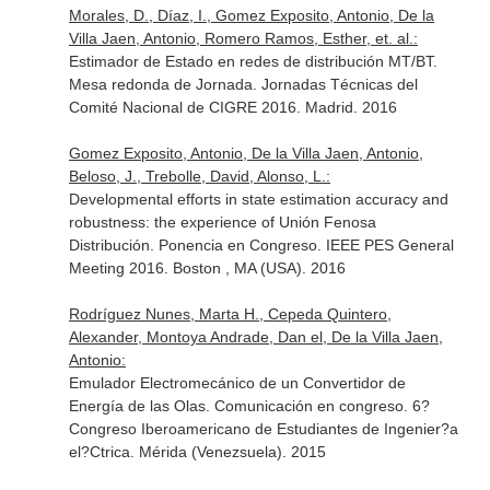
Morales, D., Díaz, I., Gomez Exposito, Antonio, De la
Villa Jaen, Antonio, Romero Ramos, Esther, et. al.:
Estimador de Estado en redes de distribución MT/BT.
Mesa redonda de Jornada. Jornadas Técnicas del
Comité Nacional de CIGRE 2016. Madrid. 2016
Gomez Exposito, Antonio, De la Villa Jaen, Antonio,
Beloso, J., Trebolle, David, Alonso, L.:
Developmental efforts in state estimation accuracy and
robustness: the experience of Unión Fenosa
Distribución. Ponencia en Congreso. IEEE PES General
Meeting 2016. Boston , MA (USA). 2016
Rodríguez Nunes, Marta H., Cepeda Quintero,
Alexander, Montoya Andrade, Dan el, De la Villa Jaen,
Antonio:
Emulador Electromecánico de un Convertidor de
Energía de las Olas. Comunicación en congreso. 6?
Congreso Iberoamericano de Estudiantes de Ingenier?a
el?Ctrica. Mérida (Venezsuela). 2015