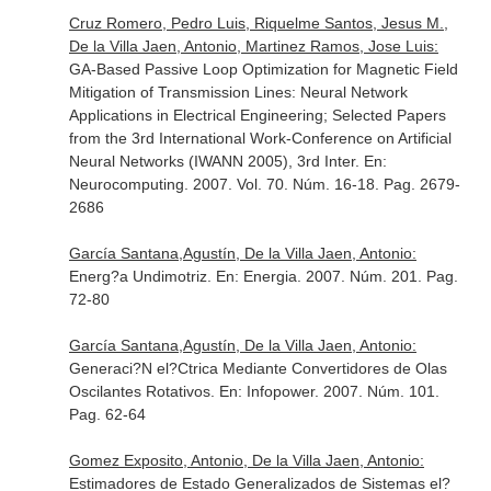
Cruz Romero, Pedro Luis, Riquelme Santos, Jesus M.,
De la Villa Jaen, Antonio, Martinez Ramos, Jose Luis:
GA-Based Passive Loop Optimization for Magnetic Field
Mitigation of Transmission Lines: Neural Network
Applications in Electrical Engineering; Selected Papers
from the 3rd International Work-Conference on Artificial
Neural Networks (IWANN 2005), 3rd Inter.
En:
Neurocomputing
. 2007. Vol. 70. Núm. 16-18. Pag. 2679-
2686
García Santana,Agustín, De la Villa Jaen, Antonio:
Energ?a Undimotriz.
En: Energia
. 2007. Núm. 201. Pag.
72-80
García Santana,Agustín, De la Villa Jaen, Antonio:
Generaci?N el?Ctrica Mediante Convertidores de Olas
Oscilantes Rotativos.
En: Infopower
. 2007. Núm. 101.
Pag. 62-64
Gomez Exposito, Antonio, De la Villa Jaen, Antonio:
Estimadores de Estado Generalizados de Sistemas el?