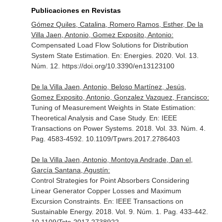
Publicaciones en Revistas
Gómez Quiles, Catalina, Romero Ramos, Esther, De la
Villa Jaen, Antonio, Gomez Exposito, Antonio:
Compensated Load Flow Solutions for Distribution
System State Estimation.
En: Energies
. 2020. Vol. 13.
Núm. 12. https://doi.org/10.3390/en13123100
De la Villa Jaen, Antonio, Beloso Martínez, Jesús,
Gomez Exposito, Antonio, Gonzalez Vazquez, Francisco:
Tuning of Measurement Weights in State Estimation:
Theoretical Analysis and Case Study.
En: IEEE
Transactions on Power Systems
. 2018. Vol. 33. Núm. 4.
Pag. 4583-4592. 10.1109/Tpwrs.2017.2786403
De la Villa Jaen, Antonio, Montoya Andrade, Dan el,
García Santana, Agustín:
Control Strategies for Point Absorbers Considering
Linear Generator Copper Losses and Maximum
Excursion Constraints.
En: IEEE Transactions on
Sustainable Energy
. 2018. Vol. 9. Núm. 1. Pag. 433-442.