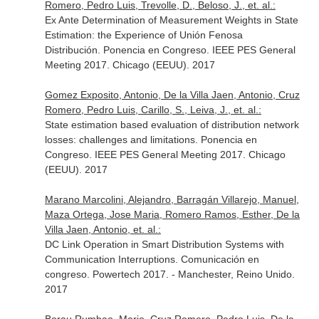
Romero, Pedro Luis, Trevolle, D., Beloso, J., et. al.:
Ex Ante Determination of Measurement Weights in State
Estimation: the Experience of Unión Fenosa
Distribución. Ponencia en Congreso. IEEE PES General
Meeting 2017. Chicago (EEUU). 2017
Gomez Exposito, Antonio, De la Villa Jaen, Antonio, Cruz
Romero, Pedro Luis, Carillo, S., Leiva, J., et. al.:
State estimation based evaluation of distribution network
losses: challenges and limitations. Ponencia en
Congreso. IEEE PES General Meeting 2017. Chicago
(EEUU). 2017
Marano Marcolini, Alejandro, Barragán Villarejo, Manuel,
Maza Ortega, Jose Maria, Romero Ramos, Esther, De la
Villa Jaen, Antonio, et. al.:
DC Link Operation in Smart Distribution Systems with
Communication Interruptions. Comunicación en
congreso. Powertech 2017. - Manchester, Reino Unido.
2017