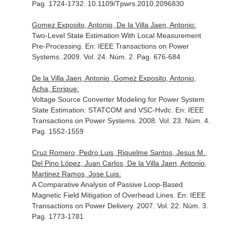
Pag. 1724-1732. 10.1109/Tpwrs.2010.2096830
Gomez Exposito, Antonio, De la Villa Jaen, Antonio:
Two-Level State Estimation With Local Measurement
Pre-Processing.
En: IEEE Transactions on Power
Systems
. 2009. Vol. 24. Núm. 2. Pag. 676-684
De la Villa Jaen, Antonio, Gomez Exposito, Antonio,
Acha, Enrique:
Voltage Source Converter Modeling for Power System
State Estimation: STATCOM and VSC-Hvdc.
En: IEEE
Transactions on Power Systems
. 2008. Vol. 23. Núm. 4.
Pag. 1552-1559
Cruz Romero, Pedro Luis, Riquelme Santos, Jesus M.,
Del Pino López, Juan Carlos, De la Villa Jaen, Antonio,
Martinez Ramos, Jose Luis:
A Comparative Analysis of Passive Loop-Based
Magnetic Field Mitigation of Overhead Lines.
En: IEEE
Transactions on Power Delivery
. 2007. Vol. 22. Núm. 3.
Pag. 1773-1781