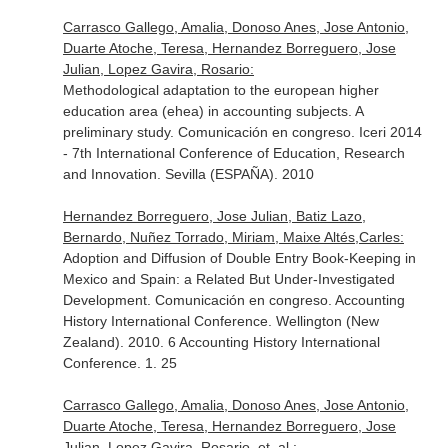
Carrasco Gallego, Amalia, Donoso Anes, Jose Antonio,
Duarte Atoche, Teresa, Hernandez Borreguero, Jose
Julian, Lopez Gavira, Rosario:
Methodological adaptation to the european higher
education area (ehea) in accounting subjects. A
preliminary study. Comunicación en congreso. Iceri 2014
- 7th International Conference of Education, Research
and Innovation. Sevilla (ESPAÑA). 2010
Hernandez Borreguero, Jose Julian, Batiz Lazo,
Bernardo, Nuñez Torrado, Miriam, Maixe Altés,Carles:
Adoption and Diffusion of Double Entry Book-Keeping in
Mexico and Spain: a Related But Under-Investigated
Development. Comunicación en congreso. Accounting
History International Conference. Wellington (New
Zealand). 2010. 6 Accounting History International
Conference. 1. 25
Carrasco Gallego, Amalia, Donoso Anes, Jose Antonio,
Duarte Atoche, Teresa, Hernandez Borreguero, Jose
Julian, Lopez Gavira, Rosario, et. al.: