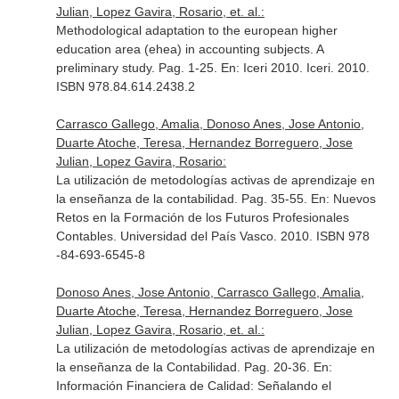
Julian, Lopez Gavira, Rosario, et. al.:
Methodological adaptation to the european higher
education area (ehea) in accounting subjects. A
preliminary study. Pag. 1-25.
En: Iceri 2010
. Iceri. 2010.
ISBN 978.84.614.2438.2
Carrasco Gallego, Amalia, Donoso Anes, Jose Antonio,
Duarte Atoche, Teresa, Hernandez Borreguero, Jose
Julian, Lopez Gavira, Rosario:
La utilización de metodologías activas de aprendizaje en
la enseñanza de la contabilidad. Pag. 35-55.
En: Nuevos
Retos en la Formación de los Futuros Profesionales
Contables
. Universidad del País Vasco. 2010. ISBN 978
-84-693-6545-8
Donoso Anes, Jose Antonio, Carrasco Gallego, Amalia,
Duarte Atoche, Teresa, Hernandez Borreguero, Jose
Julian, Lopez Gavira, Rosario, et. al.:
La utilización de metodologías activas de aprendizaje en
la enseñanza de la Contabilidad. Pag. 20-36.
En:
Información Financiera de Calidad: Señalando el