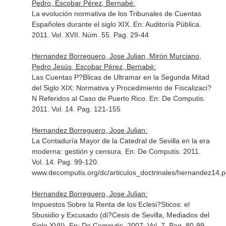
Pedro, Escobar Pérez, Bernabé:
La evolución normativa de los Tribunales de Cuentas
Españoles durante el siglo XIX.
En: Auditoría Pública
.
2011. Vol. XVII. Núm. 55. Pag. 29-44
Hernandez Borreguero, Jose Julian, Mirón Murciano,
Pedro Jesús, Escobar Pérez, Bernabé:
Las Cuentas P?Blicas de Ultramar en la Segunda Mitad
del Siglo XIX: Normativa y Procedimiento de Fiscalizaci?
N Referidos al Caso de Puerto Rico.
En: De Computis
.
2011. Vol. 14. Pag. 121-155
Hernandez Borreguero, Jose Julian:
La Contaduría Mayor de la Catedral de Sevilla en la era
moderna: gestión y censura.
En: De Computis
. 2011.
Vol. 14. Pag. 99-120.
www.decomputis.org/dc/articulos_doctrinales/hernandez14.p
Hernandez Borreguero, Jose Julian:
Impuestos Sobre la Renta de los Eclesi?Sticos: el
Sbusidio y Excusado (di?Cesis de Sevilla, Mediados del
Siglo XVII).
En: De Computis
. 2007. Vol. 7. Pag. 80-99