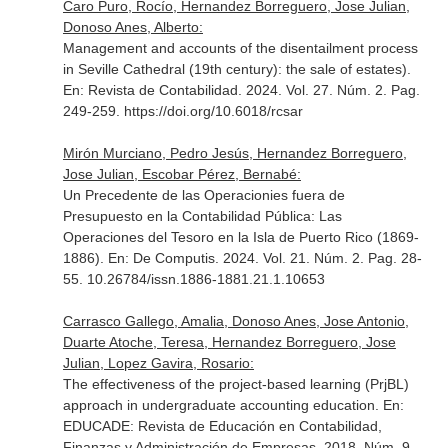
Caro Puro, Rocío, Hernandez Borreguero, Jose Julian,
Donoso Anes, Alberto:
Management and accounts of the disentailment process
in Seville Cathedral (19th century): the sale of estates).
En: Revista de Contabilidad
. 2024. Vol. 27. Núm. 2. Pag.
249-259. https://doi.org/10.6018/rcsar
Mirón Murciano, Pedro Jesús, Hernandez Borreguero,
Jose Julian, Escobar Pérez, Bernabé:
Un Precedente de las Operacionies fuera de
Presupuesto en la Contabilidad Pública: Las
Operaciones del Tesoro en la Isla de Puerto Rico (1869-
1886).
En: De Computis
. 2024. Vol. 21. Núm. 2. Pag. 28-
55. 10.26784/issn.1886-1881.21.1.10653
Carrasco Gallego, Amalia, Donoso Anes, Jose Antonio,
Duarte Atoche, Teresa, Hernandez Borreguero, Jose
Julian, Lopez Gavira, Rosario:
The effectiveness of the project-based learning (PrjBL)
approach in undergraduate accounting education.
En:
EDUCADE: Revista de Educación en Contabilidad,
Finanzas y Administración de Empresas
. 2018. Núm. 9.