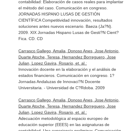
contabilidad: Elaboración de casos reales para implantar
el método del caso. Comunicación en congreso.
JORNADAS HISPANO LUSAS DE GESTIÓN
CIENTÍFICA Competitividad innovación, resultados
soluciones antes nuevos escenario. Baeza (Ja?N).
2009. XIX Jornadas Hispano Lusas de Gesti?N Cient?
Fica. CD. CD
Carrasco Gallego, Amalia, Donoso Anes, Jose Antonio,
Duarte Atoche, Teresa, Hernandez Borreguero, Jose
Julian, Lopez Gavira, Rosario, et. al.:
Innovación docente en la elaboración y el análisis de
estados financieros. Comunicación en congreso. 1?
Jornadas Andaluzas de Innovaci?N Docente
Universitaria. - Universidad de C?Rdoba. 2009
Carrasco Gallego, Amalia, Donoso Anes, Jose Antonio,
Duarte Atoche, Teresa, Hernandez Borreguero, Jose
Julian, Lopez Gavira, Rosario, et. al.:
Adecuación metodológica al espacio europeo de
educación superior (EEES) en las asignaturas de
contabilidad. Una experiencia preliminar. Comunicación