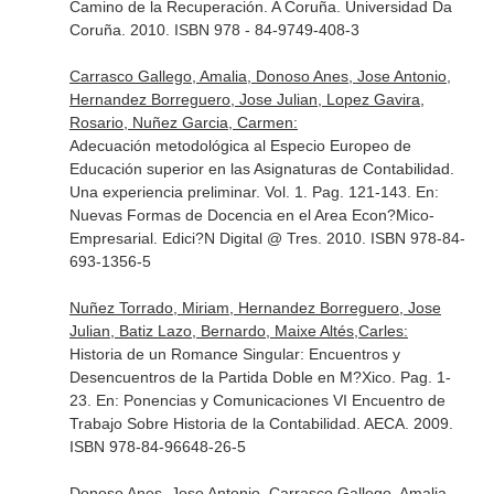
Camino de la Recuperación
. A Coruña. Universidad Da
Coruña. 2010. ISBN 978 - 84-9749-408-3
Carrasco Gallego, Amalia, Donoso Anes, Jose Antonio,
Hernandez Borreguero, Jose Julian, Lopez Gavira,
Rosario, Nuñez Garcia, Carmen:
Adecuación metodológica al Especio Europeo de
Educación superior en las Asignaturas de Contabilidad.
Una experiencia preliminar. Vol. 1. Pag. 121-143.
En:
Nuevas Formas de Docencia en el Area Econ?Mico-
Empresarial
. Edici?N Digital @ Tres. 2010. ISBN 978-84-
693-1356-5
Nuñez Torrado, Miriam, Hernandez Borreguero, Jose
Julian, Batiz Lazo, Bernardo, Maixe Altés,Carles:
Historia de un Romance Singular: Encuentros y
Desencuentros de la Partida Doble en M?Xico. Pag. 1-
23.
En: Ponencias y Comunicaciones VI Encuentro de
Trabajo Sobre Historia de la Contabilidad
. AECA. 2009.
ISBN 978-84-96648-26-5
Donoso Anes, Jose Antonio, Carrasco Gallego, Amalia,