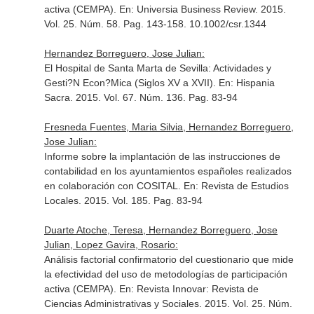
activa (CEMPA).
En: Universia Business Review
. 2015.
Vol. 25. Núm. 58. Pag. 143-158. 10.1002/csr.1344
Hernandez Borreguero, Jose Julian:
El Hospital de Santa Marta de Sevilla: Actividades y
Gesti?N Econ?Mica (Siglos XV a XVII).
En: Hispania
Sacra
. 2015. Vol. 67. Núm. 136. Pag. 83-94
Fresneda Fuentes, Maria Silvia, Hernandez Borreguero,
Jose Julian:
Informe sobre la implantación de las instrucciones de
contabilidad en los ayuntamientos españoles realizados
en colaboración con COSITAL.
En: Revista de Estudios
Locales
. 2015. Vol. 185. Pag. 83-94
Duarte Atoche, Teresa, Hernandez Borreguero, Jose
Julian, Lopez Gavira, Rosario:
Análisis factorial confirmatorio del cuestionario que mide
la efectividad del uso de metodologías de participación
activa (CEMPA).
En: Revista Innovar: Revista de
Ciencias Administrativas y Sociales
. 2015. Vol. 25. Núm.