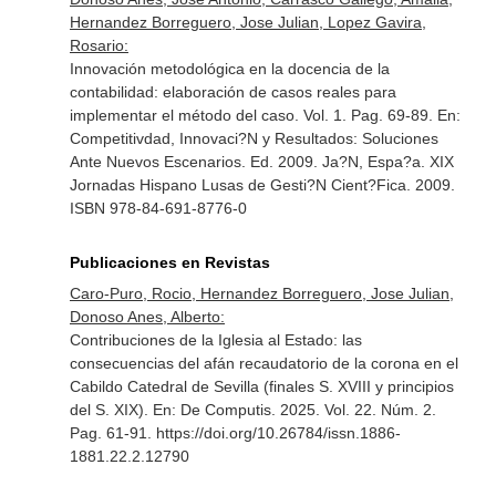
Hernandez Borreguero, Jose Julian, Lopez Gavira,
Rosario:
Innovación metodológica en la docencia de la
contabilidad: elaboración de casos reales para
implementar el método del caso. Vol. 1. Pag. 69-89.
En:
Competitivdad, Innovaci?N y Resultados: Soluciones
Ante Nuevos Escenarios
. Ed. 2009. Ja?N, Espa?a. XIX
Jornadas Hispano Lusas de Gesti?N Cient?Fica. 2009.
ISBN 978-84-691-8776-0
Publicaciones en Revistas
Caro-Puro, Rocio, Hernandez Borreguero, Jose Julian,
Donoso Anes, Alberto:
Contribuciones de la Iglesia al Estado: las
consecuencias del afán recaudatorio de la corona en el
Cabildo Catedral de Sevilla (finales S. XVIII y principios
del S. XIX).
En: De Computis
. 2025. Vol. 22. Núm. 2.
Pag. 61-91. https://doi.org/10.26784/issn.1886-
1881.22.2.12790