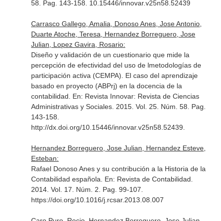
58. Pag. 143-158. 10.15446/innovar.v25n58.52439
Carrasco Gallego, Amalia, Donoso Anes, Jose Antonio,
Duarte Atoche, Teresa, Hernandez Borreguero, Jose
Julian, Lopez Gavira, Rosario:
Diseño y validación de un cuestionario que mide la
percepción de efectividad del uso de lmetodologías de
participación activa (CEMPA). El caso del aprendizaje
basado en proyecto (ABPrj) en la docencia de la
contabilidad.
En: Revista Innovar: Revista de Ciencias
Administrativas y Sociales
. 2015. Vol. 25. Núm. 58. Pag.
143-158.
http://dx.doi.org/10.15446/innovar.v25n58.52439.
Hernandez Borreguero, Jose Julian, Hernandez Esteve,
Esteban:
Rafael Donoso Anes y su contribución a la Historia de la
Contabilidad española.
En: Revista de Contabilidad
.
2014. Vol. 17. Núm. 2. Pag. 99-107.
https://doi.org/10.1016/j.rcsar.2013.08.007
Caro Puro, Rocio, Hernandez Borreguero, Jose Julian,