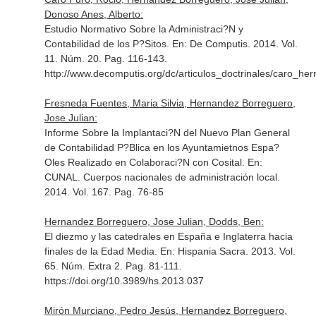
Donoso Anes, Alberto:
Estudio Normativo Sobre la Administraci?N y
Contabilidad de los P?Sitos.
En: De Computis
. 2014. Vol.
11. Núm. 20. Pag. 116-143.
http://www.decomputis.org/dc/articulos_doctrinales/caro_h
Fresneda Fuentes, Maria Silvia, Hernandez Borreguero,
Jose Julian:
Informe Sobre la Implantaci?N del Nuevo Plan General
de Contabilidad P?Blica en los Ayuntamietnos Espa?
Oles Realizado en Colaboraci?N con Cosital.
En:
CUNAL. Cuerpos nacionales de administración local
.
2014. Vol. 167. Pag. 76-85
Hernandez Borreguero, Jose Julian, Dodds, Ben:
El diezmo y las catedrales en España e Inglaterra hacia
finales de la Edad Media.
En: Hispania Sacra
. 2013. Vol.
65. Núm. Extra 2. Pag. 81-111.
https://doi.org/10.3989/hs.2013.037
Mirón Murciano, Pedro Jesús, Hernandez Borreguero,