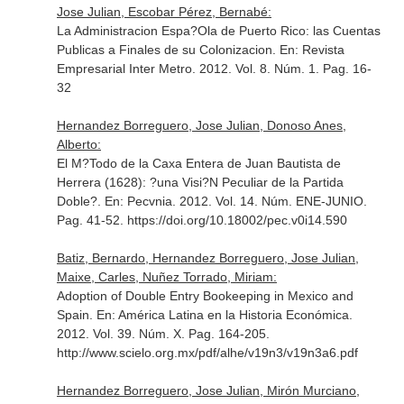
Jose Julian, Escobar Pérez, Bernabé:
La Administracion Espa?Ola de Puerto Rico: las Cuentas
Publicas a Finales de su Colonizacion.
En: Revista
Empresarial Inter Metro
. 2012. Vol. 8. Núm. 1. Pag. 16-
32
Hernandez Borreguero, Jose Julian, Donoso Anes,
Alberto:
El M?Todo de la Caxa Entera de Juan Bautista de
Herrera (1628): ?una Visi?N Peculiar de la Partida
Doble?.
En: Pecvnia
. 2012. Vol. 14. Núm. ENE-JUNIO.
Pag. 41-52. https://doi.org/10.18002/pec.v0i14.590
Batiz, Bernardo, Hernandez Borreguero, Jose Julian,
Maixe, Carles, Nuñez Torrado, Miriam:
Adoption of Double Entry Bookeeping in Mexico and
Spain.
En: América Latina en la Historia Económica
.
2012. Vol. 39. Núm. X. Pag. 164-205.
http://www.scielo.org.mx/pdf/alhe/v19n3/v19n3a6.pdf
Hernandez Borreguero, Jose Julian, Mirón Murciano,