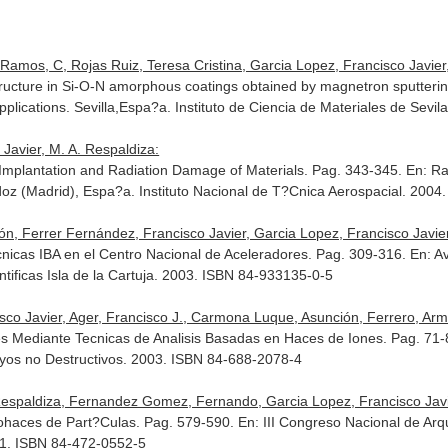
amos, C, Rojas Ruiz, Teresa Cristina, Garcia Lopez, Francisco Javier, 
tructure in Si-O-N amorphous coatings obtained by magnetron sputteri
pplications
. Sevilla,Espa?a. Instituto de Ciencia de Materiales de Sev
Javier, M. A. Respaldiza:
 Implantation and Radiation Damage of Materials. Pag. 343-345.
En: Ra
doz (Madrid), Espa?a. Instituto Nacional de T?Cnica Aerospacial. 200
, Ferrer Fernández, Francisco Javier, Garcia Lopez, Francisco Javier, 
cnicas IBA en el Centro Nacional de Aceleradores. Pag. 309-316.
En: A
ntificas Isla de la Cartuja. 2003. ISBN 84-933135-0-5
sco Javier, Ager, Francisco J., Carmona Luque, Asunción, Ferrero, Arma
les Mediante Tecnicas de Analisis Basadas en Haces de Iones. Pag. 71
yos no Destructivos. 2003. ISBN 84-688-2078-4
espaldiza, Fernandez Gomez, Fernando, Garcia Lopez, Francisco Javi
rohaces de Part?Culas. Pag. 579-590.
En: III Congreso Nacional de Ar
001. ISBN 84-472-0552-5