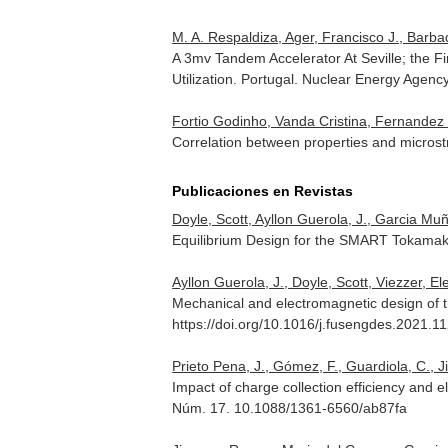
M. A. Respaldiza, Ager, Francisco J., Barbadi
A 3mv Tandem Accelerator At Seville; the Fir
Utilization
. Portugal. Nuclear Energy Agenc
Fortio Godinho, Vanda Cristina, Fernandez 
Correlation between properties and micros
Publicaciones en Revistas
Doyle, Scott, Ayllon Guerola, J., Garcia Muñ
Equilibrium Design for the SMART Tokama
Ayllon Guerola, J., Doyle, Scott, Viezzer, E
Mechanical and electromagnetic design of
https://doi.org/10.1016/j.fusengdes.2021.1
Prieto Pena, J., Gómez, F., Guardiola, C., 
Impact of charge collection efficiency and 
Núm. 17. 10.1088/1361-6560/ab87fa