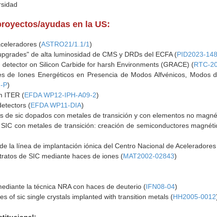
rsidad
proyectos/ayudas en la US:
aceleradores (
ASTRO21/1.1/1
)
"upgrades" de alta luminosidad de CMS y DRDs del ECFA (
PID2023-14
detector on Silicon Carbide for harsh Environments (GRACE) (
RTC-20
s de Iones Energéticos en Presencia de Modos Alfvénicos, Modos d
2-P
)
n ITER (
EFDA WP12-IPH-A09-2
)
detectors (
EFDA WP11-DIA
)
 de sic dopados con metales de transición y con elementos no magnét
 SIC con metales de transición: creación de semiconductores magnétic
 de la línea de implantación iónica del Centro Nacional de Aceleradores
tratos de SIC mediante haces de iones (
MAT2002-02843
)
mediante la técnica NRA con haces de deuterio (
IFN08-04
)
s of sic single crystals implanted with transition metals (
HH2005-0012