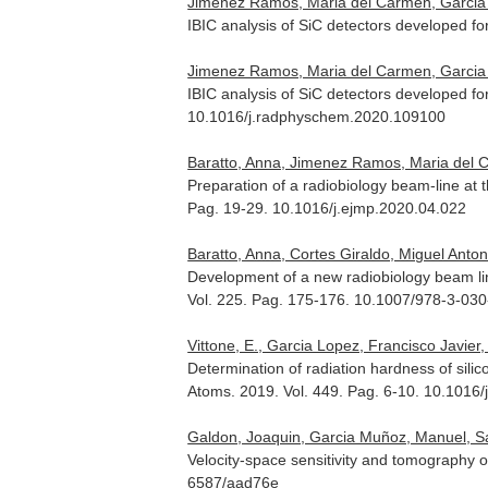
Jimenez Ramos, Maria del Carmen, Garcia 
IBIC analysis of SiC detectors developed f
Jimenez Ramos, Maria del Carmen, Garcia Lo
IBIC analysis of SiC detectors developed for
10.1016/j.radphyschem.2020.109100
Baratto, Anna, Jimenez Ramos, Maria del Ca
Preparation of a radiobiology beam-line at 
Pag. 19-29. 10.1016/j.ejmp.2020.04.022
Baratto, Anna, Cortes Giraldo, Miguel Anton
Development of a new radiobiology beam lin
Vol. 225. Pag. 175-176. 10.1007/978-3-03
Vittone, E., Garcia Lopez, Francisco Javier
Determination of radiation hardness of sili
Atoms
. 2019. Vol. 449. Pag. 6-10. 10.1016
Galdon, Joaquin, Garcia Muñoz, Manuel, Sale
Velocity-space sensitivity and tomography of
6587/aad76e