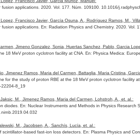
Lopez, Francisco Javier, Garcia Muñoz, Manuel:
or fusion applications. 2020. Vol. 177. Núm. 109100. 10.1016/j.radph
pez, Francisco Javier, García Osuna, A., Rodríguez Ramos, M., Villalp
 fusion applications.
En: Radiation Physics and Chemistry
. 2020. Vol.
rmen, Jimeno Gonzalez, Sonia, Huertas Sanchez, Pablo, Garcia Lopez, 
the 18 MeV proton cyclotron facility at CNA.
En: Physica Medica: Europe
io, Jimenez Ramos, Maria del Carmen, Battaglia, Maria Cristina, Garcia 
e for the study of proton RBE at the 18 MeV proton cyclotron facility 
0-22204-8_19
, Jaksic, M., Jimenez Ramos, Maria del Carmen, Lohstroh, A., et. al.:
con diodes.
En: Nuclear Instruments and Methods in Physics Research Se
/j.nimb.2019.04.032
wski, M., Jacobsen, A., Sanchís, Lucía, et. al.:
 scintillator-based fast-ion loss detectors.
En: Plasma Physics and Cont