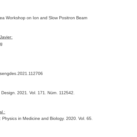
Nea Workshop on Ion and Slow Positron Beam
Javier:
ng
.fusengdes.2021.112706
d Design
. 2021. Vol. 171. Núm. 112542.
l.:
: Physics in Medicine and Biology
. 2020. Vol. 65.