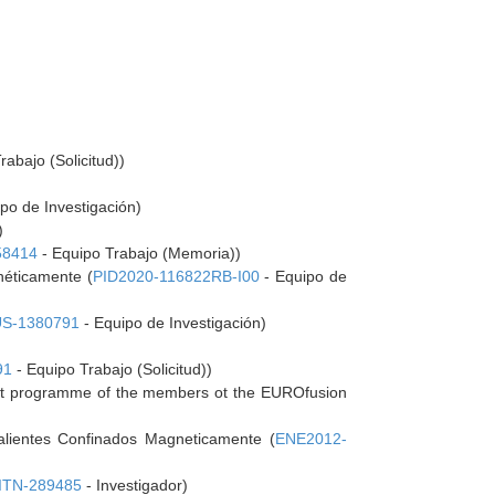
rabajo (Solicitud))
po de Investigación)
)
58414
- Equipo Trabajo (Memoria))
néticamente (
PID2020-116822RB-I00
- Equipo de
US-1380791
- Equipo de Investigación)
91
- Equipo Trabajo (Solicitud))
oint programme of the members ot the EUROfusion
alientes Confinados Magneticamente (
ENE2012-
ITN-289485
- Investigador)