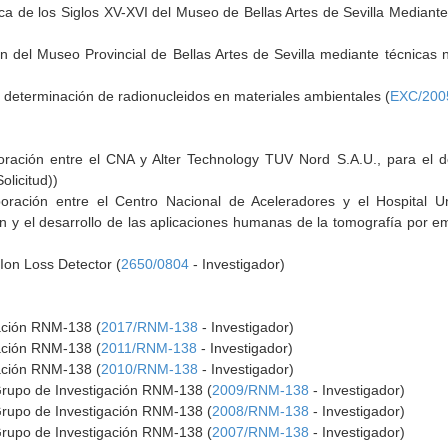
rica de los Siglos XV-XVI del Museo de Bellas Artes de Sevilla Mediant
n del Museo Provincial de Bellas Artes de Sevilla mediante técnicas n
a determinación de radionucleidos en materiales ambientales (
EXC/200
ración entre el CNA y Alter Technology TUV Nord S.A.U., para el de
olicitud))
oración entre el Centro Nacional de Aceleradores y el Hospital Uni
ón y el desarrollo de las aplicaciones humanas de la tomografía por em
Ion Loss Detector (
2650/0804
- Investigador)
gación RNM-138 (
2017/RNM-138
- Investigador)
gación RNM-138 (
2011/RNM-138
- Investigador)
gación RNM-138 (
2010/RNM-138
- Investigador)
Grupo de Investigación RNM-138 (
2009/RNM-138
- Investigador)
Grupo de Investigación RNM-138 (
2008/RNM-138
- Investigador)
Grupo de Investigación RNM-138 (
2007/RNM-138
- Investigador)