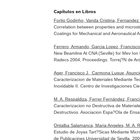
Capítulos en Libros
Fortio Godinho, Vanda Cristina, Fernandez R
Correlation between properties and micros
Coatings for Mechanical and Aeronautical A
Ferrero, Armando, Garcia Lopez, Francisco 
New Beamline At CNA (Seville) for Mev Ion
Radecs 2004, Proceedings
. Torrej?N de Ar
Ager, Francisco J., Carmona Luque, Asunción
Caracterizacion de Materiales Mediante Te
Inoxidable II
. Centro de Investigaciones Cie
M. A. Respaldiza, Ferrer Fernández, Franci
Caracterizacion no Destructiva de Materia
Destructivos
. Asociacion Espa?Ola de Ensa
Ontalba Salamanca, Maria Angeles, M. A. R
Estudio de Joyas Tart?Sicas Mediante Mic
de Publicacines Universidad de Sevilla. 2