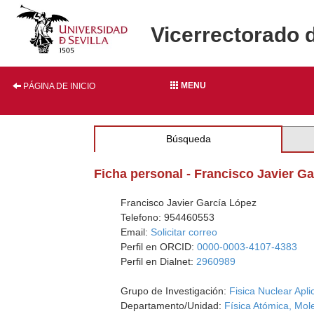
Vicerrectorado 
MENU
PÁGINA DE INICIO
Búsqueda
Ficha personal - Francisco Javier G
Francisco Javier García López
Telefono: 954460553
Email:
Solicitar correo
Perfil en ORCID:
0000-0003-4107-4383
Perfil en Dialnet:
2960989
Grupo de Investigación:
Fisica Nuclear Apl
Departamento/Unidad:
Física Atómica, Mol