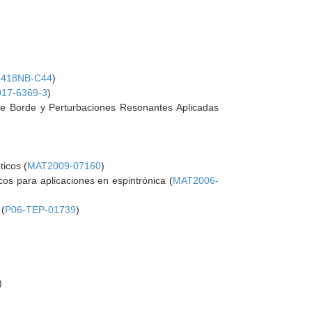
8418NB-C44
)
17-6369-3
)
e Borde y Perturbaciones Resonantes Aplicadas
icos (
MAT2009-07160
)
os para aplicaciones en espintrónica (
MAT2006-
 (
P06-TEP-01739
)
)