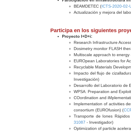
Participación en Infraestructura In
BEAMDETEC (
ICTS-2020-02-
Actualización y mejora del la
Participa en los siguientes pro
Proyecto I+D+i:
Research Infrastructure Acce
Dosimetry monitor FLASH ther
Multiscale approach to energy e
EUROpean Laboratories for Ac
Recyclable Materials Developm
Impacto del flujo de cizalladu
Investigación)
Desarrollo del Laboratorio de
WPSA: Preparation and Exploit
COordination and iMplementat
Implementation of activities 
consortium (EUROfusion) (
CC
Transporte de Iones Rápidos
31087
- Investigador)
Optimization of particle acelera