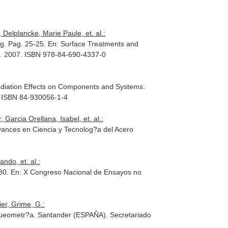
Delplancke, Marie Paule, et. al.:
ng. Pag. 25-25.
En: Surface Treatments and
ila. 2007. ISBN 978-84-690-4337-0
diation Effects on Components and Systems:
4. ISBN 84-930056-1-4
Garcia Orellana, Isabel, et. al.:
vances en Ciencia y Tecnolog?a del Acero
ndo, et. al.:
-80.
En: X Congreso Nacional de Ensayos no
er, Grime, G.:
queometr?a
. Santander (ESPAÑA). Secretariado