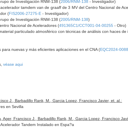
Grupo de Investigación RNM-138 (
2006/RNM-138
- Investigador)
 acelerador tamdem van de graaff de 3 MV del Centro Nacional de Acele
dor (
FIS2006-27275-E
- Investigador)
Grupo de Investigación RNM-138 (
2005/RNM-138
)
entro Nacional de Aceleradores (
491365C1/CCT001-04-00255
- Otro)
material particulado atmosférico con técnicas de análisis con haces de 
s para nuevas y más eficientes aplicaciones en el CNA (
EQC2024-0088
s,
véase aqui
isco J., Barbadillo Rank, M., Garcia Lopez, Francisco Javier, et. al.:
es en Sevilla
Ager, Francisco J., Barbadillo Rank, M., Garcia Lopez, Francisco Javier
r Acelerador Tandem Instalado en Espa?a