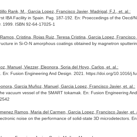
llo Rank, M., Garcia Lopez, Francisco Javier, Madrigal, F.J., et. al.:
st IBA Facility in Spain. Pag. 187-192.
En: Proeccedings of the Oecd/
y. 1999. ISBN 92-64-17025-1
Ramos, Cristina, Rojas Ruiz, Teresa Cristina, Garcia Lopez, Francisco 
tructure in Si-O-N amorphous coatings obtained by magnetron sputteri
oz, Manuel, Viezzer, Eleonora, Soria del Hoyo, Carlos, et. al.:
k.
En: Fusion Engineering And Design
. 2021. https://doi.org/10.1016/j
leonora, Garcia Muñoz, Manuel, Garcia Lopez, Francisco Javier, et. al.:
 the vacuum vessel of the SMART tokamak.
En: Fusion Engineering An
12542
Jimenez Ramos, Maria del Carmen, Garcia Lopez, Francisco Javier, et. a
electronic noise on the performance of solid-state 3D microdetectors.
En