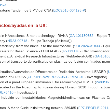
stitucional:
US-4
)
boratorio Tandem de 3 MV del CNA (
EQC2018-004193-P
)
yectos/ayudas en la US:
ss in NAnoscience & nanotechnology– RIANA (
GA-101130652
- Equipo T
apy (
HR23-00718
- Equipo Trabajo (Solicitud))
fficiency: from the nucleus to the macroscale. (
SOL2024-31833
- Equi
celerator Based Science - EURO-LABS (
4598/1176
- Otro Investigador
ent at Analytical Research Infrastructures (ReMade-at-ARI) (
GA-1010
ra en el transporte de partículas en plasmas de fusión confinados mag
 Estudios Avanzados de DEtectores de Radiación. Acrónimo: LEADER (
ation of JT-60SA (
CFP-IPH-AWP19-SA-05-CIEMAT-01
- Investigador)
ion of a pan-European instrumen T for radioecology-COMET (
2480/06
described in the Roadmap to Fusion during Horizon 2020 through a J
REF6410
- Investigador)
 Inducido por Inestabilidades Magnetohidrodinamicas en Plasmas C
tors. A Marie Curie initial training network 289485 (
FP7-PEOPLE-2011-