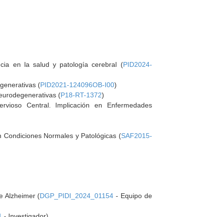
cia en la salud y patología cerebral (
PID2024-
generativas (
PID2021-124096OB-I00
)
eurodegenerativas (
P18-RT-1372
)
vioso Central. Implicación en Enfermedades
n Condiciones Normales y Patológicas (
SAF2015-
e Alzheimer (
DGP_PIDI_2024_01154
- Equipo de
1
- Investigador)