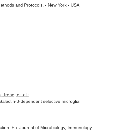
Methods and Protocols
. - New York - USA.
Irene, et. al.:
alectin-3-dependent selective microglial
ction.
En: Journal of Microbiology, Immunology