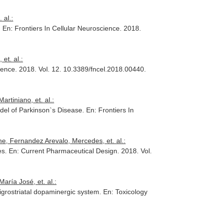
 al.:
.
En: Frontiers In Cellular Neuroscience
. 2018.
et. al.:
ience
. 2018. Vol. 12. 10.3389/fncel.2018.00440.
rtiniano, et. al.:
del of Parkinson`s Disease.
En: Frontiers In
e, Fernandez Arevalo, Mercedes, et. al.:
es.
En: Current Pharmaceutical Design
. 2018. Vol.
aría José, et. al.:
nigrostriatal dopaminergic system.
En: Toxicology