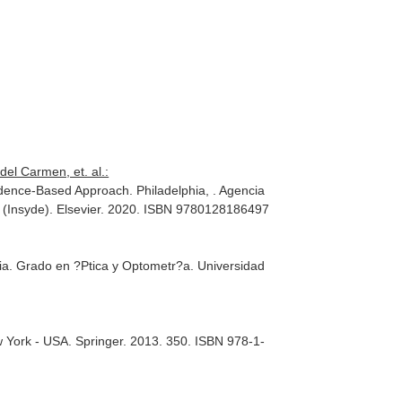
del Carmen, et. al.:
idence-Based Approach
. Philadelphia, . Agencia
C. (Insyde). Elsevier. 2020. ISBN 9780128186497
ia. Grado en ?Ptica y Optometr?a
. Universidad
w York - USA. Springer. 2013. 350. ISBN 978-1-