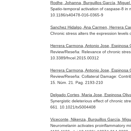
Rodhe, Johanna, Burguillos García, Miguel A
Spatio-temporal activation of caspase-8 in 
10.1186/s40478-016-0365-9
Sanchez Hidalgo, Ana Carmen, Herrera Carmo
Chronic stress alters the expression levels
Herrera Carmona, Antonio Jose, Espinosa Oli
Review/Reseña: Relevance of chronic stress
10.3389/fncel.2015.00312
Herrera Carmona, Antonio Jose, Espinosa Oli
Review/Reseña: Collateral Damage: Contrib
15. Núm. 21. Pag. 2193-210
Delgado Cortes, Maria Jose, Espinosa Oliva
Synergistic deleterious effect of chronic 
661. 10.1021/tx5004408
Viceconte, Nikenza, Burguillos García, Migu
Neuromelanin activates proinflammatory m