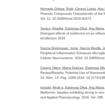
Hornedo Ortega, Ruth, Cerezo Lopez, Ana Bel
Phenolic Compounds Characteristic of the 
Vol. 12. 10.3389/fncel.2018.00373
Tayara, Khadija, Espinosa Oliva, Ana Maria,
Divergent effects of metformin on an infla
eCollection 2018
García Domínguez, Irene, García Revilla, Ju
Peripheral Inflammation Enhances Microgli
Cellular Neuroscience
. 2018. 10.3389/fnce
Cayero Otero, María Dolores, Espinosa Oli
Review/Reseña: Potential Use of Nanomedic
24. Núm. 14. Pag. 1589-1616. 10.2174/
Ismaiel, Afrah a, Espinosa Oliva, Ana Maria,
Metformin, besides exhibiting strong in viv
and Applied Pharmacology
. 2016. Vol. 298