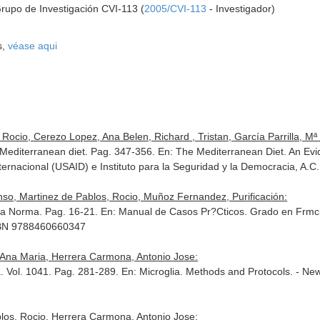
rupo de Investigación CVI-113 (
2005/CVI-113
- Investigador)
s,
véase aqui
ocio, Cerezo Lopez, Ana Belen, Richard , Tristan, García Parrilla, Mª 
Mediterranean diet. Pag. 347-356.
En: The Mediterranean Diet. An Ev
nternacional (USAID) e Instituto para la Seguridad y la Democracia, A.
onso, Martinez de Pablos, Rocio, Muñoz Fernandez, Purificación:
la Norma. Pag. 16-21.
En: Manual de Casos Pr?Cticos. Grado en Frmc
ISBN 9788460660347
, Ana Maria, Herrera Carmona, Antonio Jose:
. Vol. 1041. Pag. 281-289.
En: Microglia. Methods and Protocols
. - Ne
blos, Rocio, Herrera Carmona, Antonio Jose: