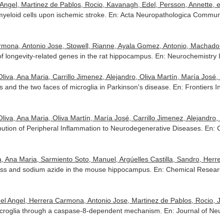
ngel, Martinez de Pablos, Rocio, Kavanagh, Edel, Persson, Annette, et
myeloid cells upon ischemic stroke.
En: Acta Neuropathologica Commun
na, Antonio Jose, Stowell, Rianne, Ayala Gomez, Antonio, Machado de 
 of longevity-related genes in the rat hippocampus.
En: Neurochemistry I
va, Ana Maria, Carrillo Jimenez, Alejandro, Oliva Martín, María José, Ga
 and the two faces of microglia in Parkinson's disease.
En: Frontiers I
va, Ana Maria, Oliva Martín, María José, Carrillo Jimenez, Alejandro, V
ution of Peripheral Inflammation to Neurodegenerative Diseases.
En: 
, Ana Maria, Sarmiento Soto, Manuel, Argúelles Castilla, Sandro, Herre
stress and sodium azide in the mouse hippocampus.
En: Chemical Researc
el Angel, Herrera Carmona, Antonio Jose, Martinez de Pablos, Rocio, Jo
icroglia through a caspase-8-dependent mechanism.
En: Journal of Ne