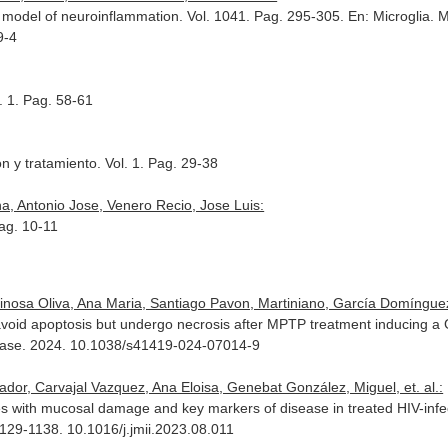
mal model of neuroinflammation. Vol. 1041. Pag. 295-305.
En: Microglia. 
9-4
. 1. Pag. 58-61
 y tratamiento. Vol. 1. Pag. 29-38
a, Antonio Jose, Venero Recio, Jose Luis:
Pag. 10-11
inosa Oliva, Ana Maria, Santiago Pavon, Martiniano, García Domínguez, 
oid apoptosis but undergo necrosis after MPTP treatment inducing a G
ease
. 2024. 10.1038/s41419-024-07014-9
ador, Carvajal Vazquez, Ana Eloisa, Genebat González, Miguel, et. al.:
 with mucosal damage and key markers of disease in treated HIV-infe
1129-1138. 10.1016/j.jmii.2023.08.011