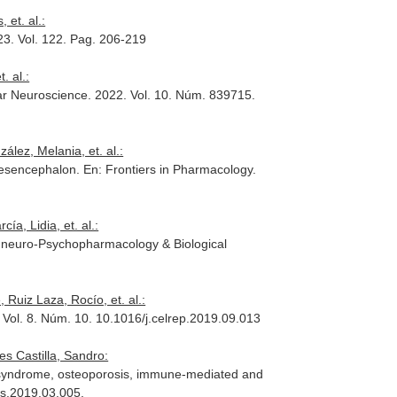
 et. al.:
23. Vol. 122. Pag. 206-219
. al.:
lar Neuroscience
. 2022. Vol. 10. Núm. 839715.
ález, Melania, et. al.:
 Mesencephalon.
En: Frontiers in Pharmacology
.
a, Lidia, et. al.:
Nneuro-Psychopharmacology & Biological
 Ruiz Laza, Rocío, et. al.:
 Vol. 8. Núm. 10. 10.1016/j.celrep.2019.09.013
s Castilla, Sandro:
ic syndrome, osteoporosis, immune-mediated and
rs.2019.03.005.