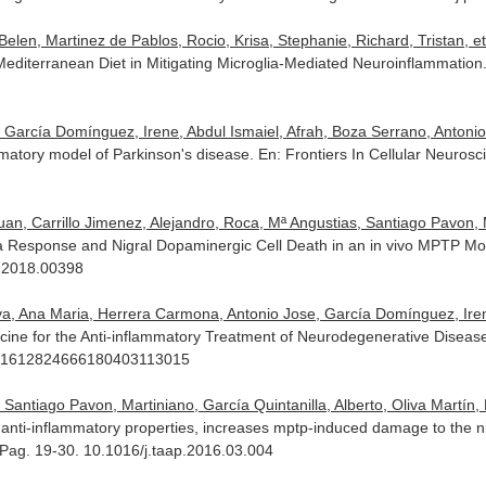
en, Martinez de Pablos, Rocio, Krisa, Stephanie, Richard, Tristan, et.
Mediterranean Diet in Mitigating Microglia-Mediated Neuroinflammation
 García Domínguez, Irene, Abdul Ismaiel, Afrah, Boza Serrano, Antonio, 
mmatory model of Parkinson's disease.
En: Frontiers In Cellular Neurosc
an, Carrillo Jimenez, Alejandro, Roca, Mª Angustias, Santiago Pavon, Ma
a Response and Nigral Dopaminergic Cell Death in an in vivo MPTP Mo
l.2018.00398
va, Ana Maria, Herrera Carmona, Antonio Jose, García Domínguez, Iren
ine for the Anti-inflammatory Treatment of Neurodegenerative Diseas
1381612824666180403113015
 Santiago Pavon, Martiniano, García Quintanilla, Alberto, Oliva Martín, M
o anti-inflammatory properties, increases mptp-induced damage to the 
. Pag. 19-30. 10.1016/j.taap.2016.03.004