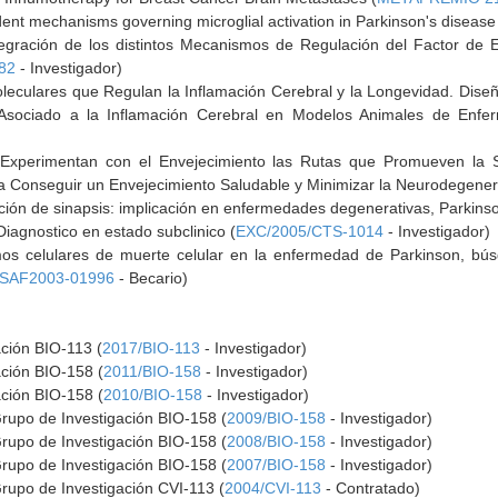
nt mechanisms governing microglial activation in Parkinson's disease
ntegración de los distintos Mecanismos de Regulación del Factor de 
82
- Investigador)
leculares que Regulan la Inflamación Cerebral y la Longevidad. Dis
Asociado a la Inflamación Cerebral en Modelos Animales de Enfe
xperimentan con el Envejecimiento las Rutas que Promueven la Sup
 Conseguir un Envejecimiento Saludable y Minimizar la Neurodegener
ción de sinapsis: implicación en enfermedades degenerativas, Parkinso
iagnostico en estado subclinico (
EXC/2005/CTS-1014
- Investigador)
os celulares de muerte celular en la enfermedad de Parkinson, bús
SAF2003-01996
- Becario)
ación BIO-113 (
2017/BIO-113
- Investigador)
ación BIO-158 (
2011/BIO-158
- Investigador)
ación BIO-158 (
2010/BIO-158
- Investigador)
Grupo de Investigación BIO-158 (
2009/BIO-158
- Investigador)
Grupo de Investigación BIO-158 (
2008/BIO-158
- Investigador)
Grupo de Investigación BIO-158 (
2007/BIO-158
- Investigador)
rupo de Investigación CVI-113 (
2004/CVI-113
- Contratado)