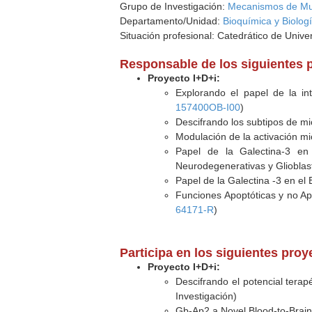
Grupo de Investigación:
Mecanismos de Mu
Departamento/Unidad:
Bioquímica y Biolog
Situación profesional: Catedrático de Unive
Responsable de los siguientes 
Proyecto I+D+i:
Explorando el papel de la int
157400OB-I00
)
Descifrando los subtipos de m
Modulación de la activación m
Papel de la Galectina-3 en
Neurodegenerativas y Glioblas
Papel de la Galectina -3 en el
Funciones Apoptóticas y no Ap
64171-R
)
Participa en los siguientes pro
Proyecto I+D+i:
Descifrando el potencial terap
Investigación)
Gb-Ap2 a Novel Blood-to-Brain