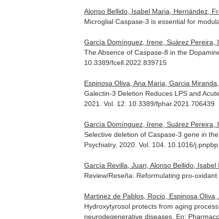
Alonso Bellido, Isabel Maria, Hernández, Fr
Microglial Caspase-3 is essential for modu
García Domínguez, Irene, Suárez Pereira, Ire
The Absence of Caspase-8 in the Dopaminer
10.3389/fcell.2022.839715
Espinosa Oliva, Ana Maria, Garcia Miranda, 
Galectin-3 Deletion Reduces LPS and Acute 
2021. Vol. 12. 10.3389/fphar.2021.706439
García Domínguez, Irene, Suárez Pereira, Ir
Selective deletion of Caspase-3 gene in the
Psychiatry
. 2020. Vol. 104. 10.1016/j.pnpb
García Revilla, Juan, Alonso Bellido, Isabel
Review/Reseña: Reformulating pro-oxidant 
Martinez de Pablos, Rocio, Espinosa Oliva,
Hydroxytyrosol protects from aging proces
neurodegenerative diseases.
En: Pharmaco