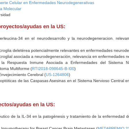
erte Celular en Enfermedades Neurodegenerativas
ía Molecular
rsidad
proyectos/ayudas en la US:
erleucina-34 en el neurodesarrollo y la neurodegeneracion. relevan
icroglia deletérea potencialmente relevantes en enfermedades neurode
icroglial asociada a neurodegeneración, relevancia en enfermedades n
 la Respuesta Inmune Asociada a Enfermedades del Sistema Ner
toma Multiforme (
RTI2018-098645-B-I00
)
 Envejecimiento Cerebral (
US-1264806
)
optóticas de las Caspasas Asesinas en el Sistema Nervioso Central e
yectos/ayudas en la US:
éutico de la IL-34 en la patogénesis y tratamiento de la enfermedad d
 Innumotherapy for Breast Cancer Brain Metastases (
METAPREMIO 2