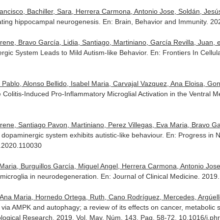
ancisco, Bachiller, Sara, Herrera Carmona, Antonio Jose, Soldán, Jesús,
lating hippocampal neurogenesis.
En: Brain, Behavior and Immunity
. 20
ne, Bravo García, Lidia, Santiago, Martiniano, García Revilla, Juan, et
gic System Leads to Mild Autism-like Behavior.
En: Frontiers In Cellu
Pablo, Alonso Bellido, Isabel Maria, Carvajal Vazquez, Ana Eloisa, Gonz
Colitis-Induced Pro-Inflammatory Microglial Activation in the Ventral
ene, Santiago Pavon, Martiniano, Perez Villegas, Eva Maria, Bravo Garcí
 dopaminergic system exhibits autistic-like behaviour.
En: Progress in 
p.2020.110030
 Maria, Burguillos García, Miguel Angel, Herrera Carmona, Antonio Jose,
microglia in neurodegeneration.
En: Journal of Clinical Medicine
. 2019.
 Ana Maria, Hornedo Ortega, Ruth, Cano Rodríguez, Mercedes, Argúelle
s via AMPK and autophagy; a review of its effects on cancer, metabol
logical Research
. 2019. Vol. May. Núm. 143. Pag. 58-72. 10.1016/j.ph