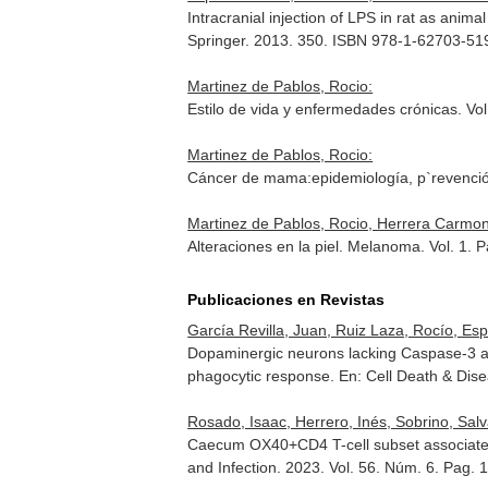
Intracranial injection of LPS in rat as ani
Springer. 2013. 350. ISBN 978-1-62703-51
Martinez de Pablos, Rocio:
Estilo de vida y enfermedades crónicas. Vol
Martinez de Pablos, Rocio:
Cáncer de mama:epidemiología, p`revención
Martinez de Pablos, Rocio, Herrera Carmon
Alteraciones en la piel. Melanoma. Vol. 1. 
Publicaciones en Revistas
García Revilla, Juan, Ruiz Laza, Rocío, Esp
Dopaminergic neurons lacking Caspase-3 av
phagocytic response.
En: Cell Death & Dis
Rosado, Isaac, Herrero, Inés, Sobrino, Salv
Caecum OX40+CD4 T-cell subset associates
and Infection
. 2023. Vol. 56. Núm. 6. Pag. 