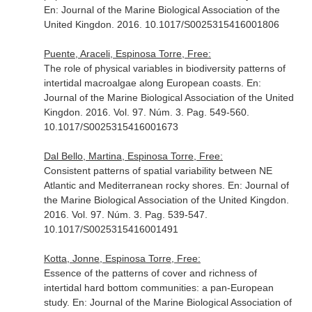
En: Journal of the Marine Biological Association of the
United Kingdon
. 2016. 10.1017/S0025315416001806
Puente, Araceli, Espinosa Torre, Free:
The role of physical variables in biodiversity patterns of
intertidal macroalgae along European coasts.
En:
Journal of the Marine Biological Association of the United
Kingdon
. 2016. Vol. 97. Núm. 3. Pag. 549-560.
10.1017/S0025315416001673
Dal Bello, Martina, Espinosa Torre, Free:
Consistent patterns of spatial variability between NE
Atlantic and Mediterranean rocky shores.
En: Journal of
the Marine Biological Association of the United Kingdon
.
2016. Vol. 97. Núm. 3. Pag. 539-547.
10.1017/S0025315416001491
Kotta, Jonne, Espinosa Torre, Free:
Essence of the patterns of cover and richness of
intertidal hard bottom communities: a pan-European
study.
En: Journal of the Marine Biological Association of