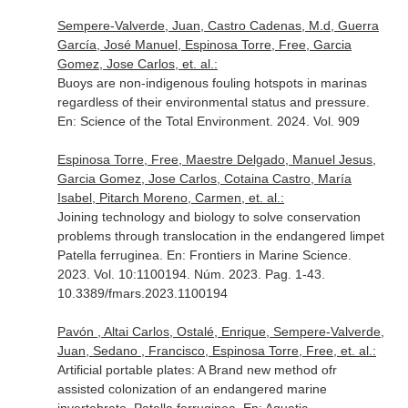
Sempere-Valverde, Juan, Castro Cadenas, M.d, Guerra
García, José Manuel, Espinosa Torre, Free, Garcia
Gomez, Jose Carlos, et. al.:
Buoys are non-indigenous fouling hotspots in marinas
regardless of their environmental status and pressure.
En: Science of the Total Environment
. 2024. Vol. 909
Espinosa Torre, Free, Maestre Delgado, Manuel Jesus,
Garcia Gomez, Jose Carlos, Cotaina Castro, María
Isabel, Pitarch Moreno, Carmen, et. al.:
Joining technology and biology to solve conservation
problems through translocation in the endangered limpet
Patella ferruginea.
En: Frontiers in Marine Science
.
2023. Vol. 10:1100194. Núm. 2023. Pag. 1-43.
10.3389/fmars.2023.1100194
Pavón , Altai Carlos, Ostalé, Enrique, Sempere-Valverde,
Juan, Sedano , Francisco, Espinosa Torre, Free, et. al.:
Artificial portable plates: A Brand new method ofr
assisted colonization of an endangered marine