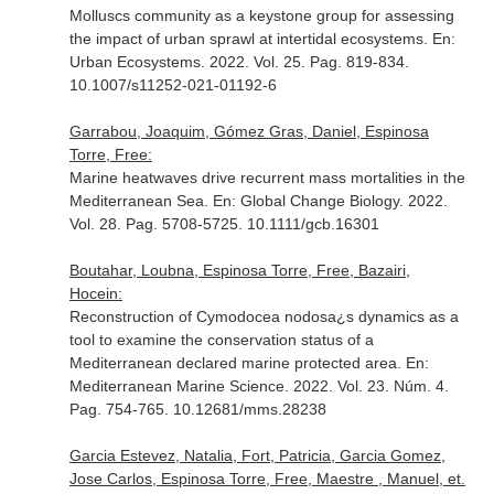
Molluscs community as a keystone group for assessing
the impact of urban sprawl at intertidal ecosystems.
En:
Urban Ecosystems
. 2022. Vol. 25. Pag. 819-834.
10.1007/s11252-021-01192-6
Garrabou, Joaquim, Gómez Gras, Daniel, Espinosa
Torre, Free:
Marine heatwaves drive recurrent mass mortalities in the
Mediterranean Sea.
En: Global Change Biology
. 2022.
Vol. 28. Pag. 5708-5725. 10.1111/gcb.16301
Boutahar, Loubna, Espinosa Torre, Free, Bazairi,
Hocein:
Reconstruction of Cymodocea nodosa¿s dynamics as a
tool to examine the conservation status of a
Mediterranean declared marine protected area.
En:
Mediterranean Marine Science
. 2022. Vol. 23. Núm. 4.
Pag. 754-765. 10.12681/mms.28238
Garcia Estevez, Natalia, Fort, Patricia, Garcia Gomez,
Jose Carlos, Espinosa Torre, Free, Maestre , Manuel, et.