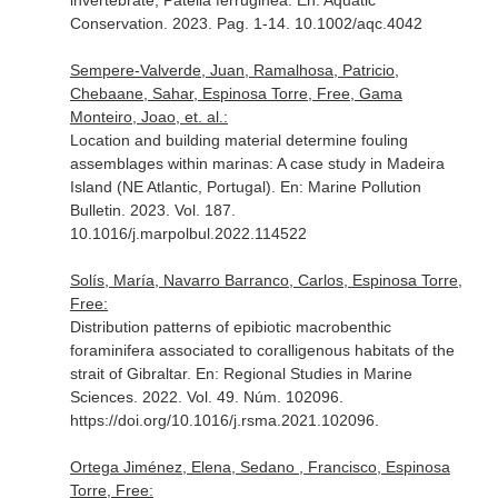
invertebrate, Patella ferruginea.
En: Aquatic
Conservation
. 2023. Pag. 1-14. 10.1002/aqc.4042
Sempere-Valverde, Juan, Ramalhosa, Patricio,
Chebaane, Sahar, Espinosa Torre, Free, Gama
Monteiro, Joao, et. al.:
Location and building material determine fouling
assemblages within marinas: A case study in Madeira
Island (NE Atlantic, Portugal).
En: Marine Pollution
Bulletin
. 2023. Vol. 187.
10.1016/j.marpolbul.2022.114522
Solís, María, Navarro Barranco, Carlos, Espinosa Torre,
Free:
Distribution patterns of epibiotic macrobenthic
foraminifera associated to coralligenous habitats of the
strait of Gibraltar.
En: Regional Studies in Marine
Sciences
. 2022. Vol. 49. Núm. 102096.
https://doi.org/10.1016/j.rsma.2021.102096.
Ortega Jiménez, Elena, Sedano , Francisco, Espinosa
Torre, Free: