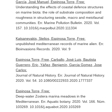
García, José Manuel, Espinosa Torre, Free:
Understanding the effects of coastal defence structures
on marine biota: the role of substrate composition and
roughness in structuring sessile, macro and meiofaunal
communities.
En: Marine Pollution Bulletin
. 2020. Vol.
157. 10.1016/j.marpolbul.2020.111334
Katsanevakis, Stelios, Espinosa Torre, Free:
unpublished mediterranean records of marine alien.
En:
Bioinvasions Records
. 2020. Vol. 9
Espinosa Torre, Free, Carballo, José Luis, Bautista
Guerrero, Eric, Yáñez, Benjamín, Garcia Gomez, Jose
Carlos:
Journal of Natural History.
En: Journal of Natural History
.
2020. Vol. 54. 10.1080/00222933.2020.1777337
Espinosa Torre, Free:
Deep-water Zostera marina meadows in the
Mediterranean.
En: Aquatic botany
. 2020. Vol. 166. Núm.
103269. 10.1016/j.aquabot.2020.103269