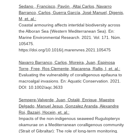
Sedano , Francisco, Pavón , Altai Carlos, Navarro
Barranco, Carlos, Guerra García, José Manuel, Digenis,
M, et. al.:
Coastal armouring affects intertidal biodiversity across
the Alboran Sea (Western Mediterranean Sea).
En:
Marine Environmental Research
. 2021. Vol. 171. Núm.
105475.
https://doi.org/10.1016/j.marenvres.2021.105475
Navarro Barranco, Carlos, Moreira, Juan, Espinosa
Torre, Free, Ros Clemente, Macarena, Rallis, I, et. al.:
Evaluating the vulnerability of coralligenous epifauna to
macroalgal invasions.
En: Aquatic Conservation
. 2021.
DOI: 10.1002/aqc.3633
Sempere-Valverde, Juan, Ostalé, Enrique, Maestre
Delgado, Manuel Jesus, Gonzalez Aranda, Alexandre
Roi, Bazairi, Hocein, et. al.:
Impacts of the non-indigenous seaweed Rugulopteryx
okamurae on a Mediterranean coralligenous community
(Strait of Gibraltar): The role of long-term monitoring.