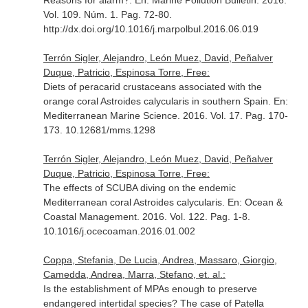
Reasons for alarm?.
En: Marine Pollution Bulletin
. 2016.
Vol. 109. Núm. 1. Pag. 72-80.
http://dx.doi.org/10.1016/j.marpolbul.2016.06.019
Terrón Sigler, Alejandro, León Muez, David, Peñalver
Duque, Patricio, Espinosa Torre, Free:
Diets of peracarid crustaceans associated with the
orange coral Astroides calycularis in southern Spain.
En:
Mediterranean Marine Science
. 2016. Vol. 17. Pag. 170-
173. 10.12681/mms.1298
Terrón Sigler, Alejandro, León Muez, David, Peñalver
Duque, Patricio, Espinosa Torre, Free:
The effects of SCUBA diving on the endemic
Mediterranean coral Astroides calycularis.
En: Ocean &
Coastal Management
. 2016. Vol. 122. Pag. 1-8.
10.1016/j.ocecoaman.2016.01.002
Coppa, Stefania, De Lucia, Andrea, Massaro, Giorgio,
Camedda, Andrea, Marra, Stefano, et. al.:
Is the establishment of MPAs enough to preserve
endangered intertidal species? The case of Patella