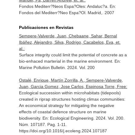
Manuel, Fa, Darren Andrew, et. al.:
Fondos Mediterr?Neos Espa?Oles: Andaluc?a.
En:
Fondos del Mediterr?Neo Espa?Ol
. Madrid,. 2007
Publicaciones en Revistas
Sempere-Valverde, Juan, Chebaane, Sahar, Bernal
Ibáñez, Alejandro, Silva, Rodrigo, Cacabelos, Eva, et.
al.:
Surface integrity could limit the potential of concrete as a
bio-enhaced marterial in the marine environment.
En:
Marine Pollution Bulletin
. 2024. Vol. 200
Ostalé, Enrique, Martín Zorrilla, A., Sempere-Valverde,
Juan, Garcia Gomez, Jose Carlos, Espinosa Torre, Free:
Ecological succession within microhabitats (tidepools)
created in riprap structures hosting climax communities:
An economical strategy for mitigating the negative
effects of coastal defence structure on marine
biodiversity.
En: Ecological Engineering
. 2024. Vol. 200.
Núm. 107187. Pag. 1-11.
https://doi.org/10.1016/j.ecoleng.2024.107187