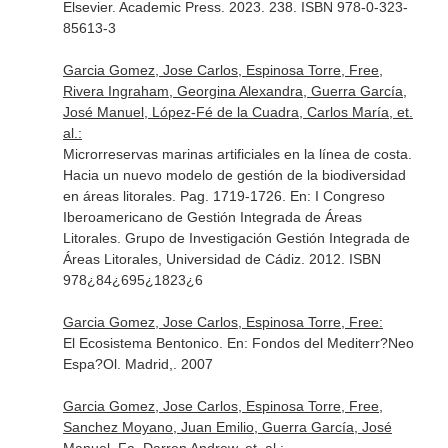
Elsevier. Academic Press. 2023. 238. ISBN 978-0-323-
85613-3
Garcia Gomez, Jose Carlos, Espinosa Torre, Free,
Rivera Ingraham, Georgina Alexandra, Guerra García,
José Manuel, López-Fé de la Cuadra, Carlos María, et.
al.:
Microrreservas marinas artificiales en la línea de costa.
Hacia un nuevo modelo de gestión de la biodiversidad
en áreas litorales. Pag. 1719-1726.
En: I Congreso
Iberoamericano de Gestión Integrada de Áreas
Litorales
. Grupo de Investigación Gestión Integrada de
Áreas Litorales, Universidad de Cádiz. 2012. ISBN
978¿84¿695¿1823¿6
Garcia Gomez, Jose Carlos, Espinosa Torre, Free:
El Ecosistema Bentonico.
En: Fondos del Mediterr?Neo
Espa?Ol
. Madrid,. 2007
Garcia Gomez, Jose Carlos, Espinosa Torre, Free,
Sanchez Moyano, Juan Emilio, Guerra García, José