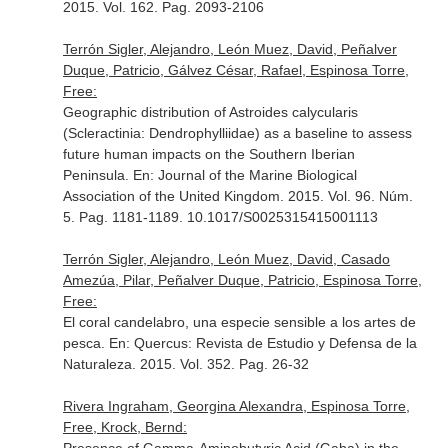
2015. Vol. 162. Pag. 2093-2106
Terrón Sigler, Alejandro, León Muez, David, Peñalver
Duque, Patricio, Gálvez César, Rafael, Espinosa Torre,
Free:
Geographic distribution of Astroides calycularis
(Scleractinia: Dendrophylliidae) as a baseline to assess
future human impacts on the Southern Iberian
Peninsula.
En: Journal of the Marine Biological
Association of the United Kingdom
. 2015. Vol. 96. Núm.
5. Pag. 1181-1189. 10.1017/S0025315415001113
Terrón Sigler, Alejandro, León Muez, David, Casado
Amezúa, Pilar, Peñalver Duque, Patricio, Espinosa Torre,
Free:
El coral candelabro, una especie sensible a los artes de
pesca.
En: Quercus: Revista de Estudio y Defensa de la
Naturaleza
. 2015. Vol. 352. Pag. 26-32
Rivera Ingraham, Georgina Alexandra, Espinosa Torre,
Free, Krock, Bernd: