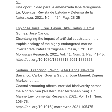
al.:
Una oportunidad para la amenazada lapa ferruginosa.
En: Quercus: Revista de Estudio y Defensa de la
Naturaleza
. 2021. Núm. 424. Pag. 28-35
Espinosa Torre, Free, Pavón , Altai Carlos, Garcia
Gomez, Jose Carlos:
Disentangling the impact of artificial substrata on the
trophic ecology of the highly endangered marine
invertebrate Patella ferruginea Gmelin, 1791.
En:
Molluscan Research
. 2021. Vol. 41. Núm. 1. Pag. 41-45.
https://doi.org/10.1080/13235818.2021.1882925
Sedano , Francisco, Pavón , Altai Carlos, Navarro
Barranco, Carlos, Guerra García, José Manuel, Digenis,
Markos, et. al.:
Coastal armouring affects intertidal biodiversity across
the Alboran Sea (Western Mediterranean Sea).
En:
Marine Environmental Research
. 2021. Vol. 171. Núm.
105475.
https://doi.org/10.1016/j.marenvres.2021.105475