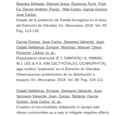
Maestre Delgado, Manuel Jesus, Espinosa Torre, Free,
Fa, Darren Andrew, Pavón , Altai Carlos, Garcia Gomez,
Jose Carlos:
Estado de la población de Patella ferruginea en el área
del Estrecho de Gibraltar.
En: Almoraima
. 2018. Vol. 48.
Pag. 123-138
Garcia Gomez, Jose Carlos, Sempere Valverde, Juan,
Ostalé Valriberas, Enrique, Martínez, Manuel, Olaya
Ponzone, Liliana, et. al.:
Rugulopterix okamurae (E.Y. DAWSON) I.K. HWANG,
W.J. LEE & H.S. KIM (DICTYOTALES, OCHROPHYTA),
alga exótica "explosiva" en el Estrecho de Gibraltar.
Observaciones preliminares de su distribución e
impacto.
En: Almoraima
. 2018. Vol. 48. Pag. 103-121
Ostalé Valriberas, Enrique, Sempere-Valverde, Juan,
Sempere Valverde, Juan, Coppa, Stefania, Garcia
Gomez, Jose Carlos, et. al.:
Creation of microhabitats (tidepools) in ripraps with
climax communities as a way to mitigate negative effects