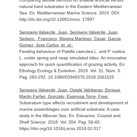
Comparing sessile benthos on shallow artificial versus
natural hard substrates in the Eastern Mediterranean
Sea.
En: Mediterranean Marine Science
. 2019. DOI:
http://dx.doi.org/10.12681/mms. 17897
Sempere-Valverde, Juan, Sempere Valverde, Juan,
Sedano , Francisco, Megina Martinez, Cesar, Garcia
Gomez, Jose Carlos, et. al.:
Feeding behaviour of Patella caerulea L. and P. rustica
L. under spring and neap simulated tides. An innovative
approach for quick quantification of grazing activity.
En:
Ethology Ecology & Evolution
. 2019. Vol. 31. Núm. 3.
Pag. 283-292. 10.1080/03949370.2018.1561525
Sempere-Valverde, Juan, Ostalé Valriberas, Enrique,
Martin Farfan, Gonzalo, Espinosa Torre, Free:
Substratum type affects recruitment and development of
marine assemblages over artificial substrata: A case
study in the Alboran Sea.
En: Estuarine, Coastal and
Shelf Science
. 2018. Vol. 204. Pag. 56-65.
https://doi.org/10.1016/j.ecss.2018.02.017