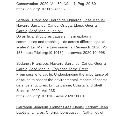
Conservation
. 2020. Vol. 30. Núm. 1. Pag. 20-30.
https://doi.org/10.1002/aqc.3239
Sedano , Francisco, Tierno de Figueroa, José Manuel,
Navarro Barranco, Carlos, Ortega, Elena, Guerra
García, José Manuel, et. al.:
Do artificial structures cause shifts in epifaunal
communities and trophic guilds across different spatial
scales?.
En: Marine Environmental Research
. 2020. Vol.
158. https://doi.org/10.1016/j.marenvres.2020.104998
Sedano , Francisco, Navarro Barranco, Carlos, Guerra
García, José Manuel, Espinosa Torre, Free:
From sessile to vagile: Understanding the importance of
epifauna to assess the environmental impacts of coastal
defence structures.
En: Estuarine, Coastal and Shelf
Science
. 2020. Vol. 235.
https://doi.org/10.1016/j.ecss.2020.106616
Garrabou, Joaquim, Gómez Gras, Daniel, Ledoux, Jean
Baptiste, Linares, Cristina, Bensoussan, Nathaniel, et.