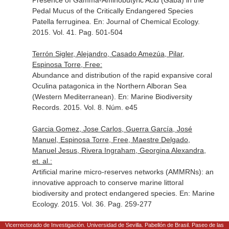
Presence of Gamma-Aminobutyric Acid (Gaba) in the
Pedal Mucus of the Critically Endangered Species
Patella ferruginea.
En: Journal of Chemical Ecology
.
2015. Vol. 41. Pag. 501-504
Terrón Sigler, Alejandro, Casado Amezúa, Pilar,
Espinosa Torre, Free:
Abundance and distribution of the rapid expansive coral
Oculina patagonica in the Northern Alboran Sea
(Western Mediterranean).
En: Marine Biodiversity
Records
. 2015. Vol. 8. Núm. e45
Garcia Gomez, Jose Carlos, Guerra García, José
Manuel, Espinosa Torre, Free, Maestre Delgado,
Manuel Jesus, Rivera Ingraham, Georgina Alexandra,
et. al.:
Artificial marine micro-reserves networks (AMMRNs): an
innovative approach to conserve marine littoral
biodiversity and protect endangered species.
En: Marine
Ecology
. 2015. Vol. 36. Pag. 259-277
Espinosa Torre, Free, Navarro Barranco, Carlos,
Vicerrectorado de Investigación. Universidad de Sevilla. Pabellón de Brasil. Paseo de las