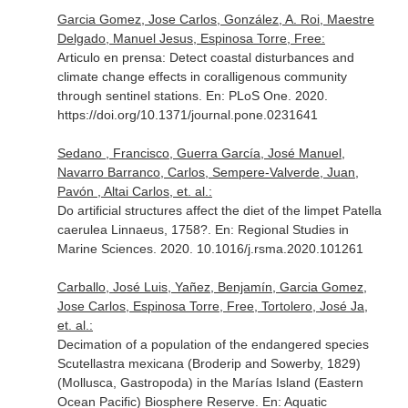
Garcia Gomez, Jose Carlos, González, A. Roi, Maestre
Delgado, Manuel Jesus, Espinosa Torre, Free:
Articulo en prensa: Detect coastal disturbances and
climate change effects in coralligenous community
through sentinel stations.
En: PLoS One
. 2020.
https://doi.org/10.1371/journal.pone.0231641
Sedano , Francisco, Guerra García, José Manuel,
Navarro Barranco, Carlos, Sempere-Valverde, Juan,
Pavón , Altai Carlos, et. al.:
Do artificial structures affect the diet of the limpet Patella
caerulea Linnaeus, 1758?.
En: Regional Studies in
Marine Sciences
. 2020. 10.1016/j.rsma.2020.101261
Carballo, José Luis, Yañez, Benjamín, Garcia Gomez,
Jose Carlos, Espinosa Torre, Free, Tortolero, José Ja,
et. al.:
Decimation of a population of the endangered species
Scutellastra mexicana (Broderip and Sowerby, 1829)
(Mollusca, Gastropoda) in the Marías Island (Eastern
Ocean Pacific) Biosphere Reserve.
En: Aquatic