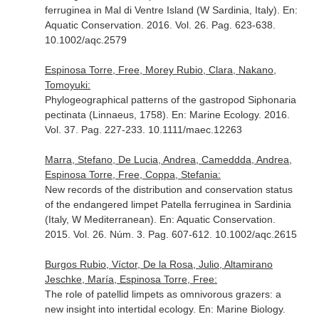
ferruginea in Mal di Ventre Island (W Sardinia, Italy).
En:
Aquatic Conservation
. 2016. Vol. 26. Pag. 623-638.
10.1002/aqc.2579
Espinosa Torre, Free, Morey Rubio, Clara, Nakano,
Tomoyuki:
Phylogeographical patterns of the gastropod Siphonaria
pectinata (Linnaeus, 1758).
En: Marine Ecology
. 2016.
Vol. 37. Pag. 227-233. 10.1111/maec.12263
Marra, Stefano, De Lucia, Andrea, Cameddda, Andrea,
Espinosa Torre, Free, Coppa, Stefania:
New records of the distribution and conservation status
of the endangered limpet Patella ferruginea in Sardinia
(Italy, W Mediterranean).
En: Aquatic Conservation
.
2015. Vol. 26. Núm. 3. Pag. 607-612. 10.1002/aqc.2615
Burgos Rubio, Víctor, De la Rosa, Julio, Altamirano
Jeschke, María, Espinosa Torre, Free:
The role of patellid limpets as omnivorous grazers: a
new insight into intertidal ecology.
En: Marine Biology
.