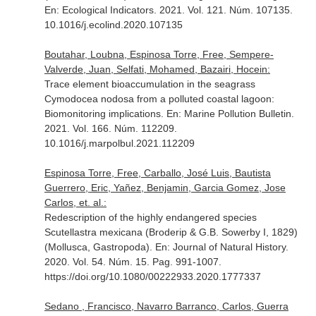
En: Ecological Indicators
. 2021. Vol. 121. Núm. 107135.
10.1016/j.ecolind.2020.107135
Boutahar, Loubna, Espinosa Torre, Free, Sempere-
Valverde, Juan, Selfati, Mohamed, Bazairi, Hocein:
Trace element bioaccumulation in the seagrass
Cymodocea nodosa from a polluted coastal lagoon:
Biomonitoring implications.
En: Marine Pollution Bulletin
.
2021. Vol. 166. Núm. 112209.
10.1016/j.marpolbul.2021.112209
Espinosa Torre, Free, Carballo, José Luis, Bautista
Guerrero, Eric, Yañez, Benjamin, Garcia Gomez, Jose
Carlos, et. al.:
Redescription of the highly endangered species
Scutellastra mexicana (Broderip & G.B. Sowerby I, 1829)
(Mollusca, Gastropoda).
En: Journal of Natural History
.
2020. Vol. 54. Núm. 15. Pag. 991-1007.
https://doi.org/10.1080/00222933.2020.1777337
Sedano , Francisco, Navarro Barranco, Carlos, Guerra