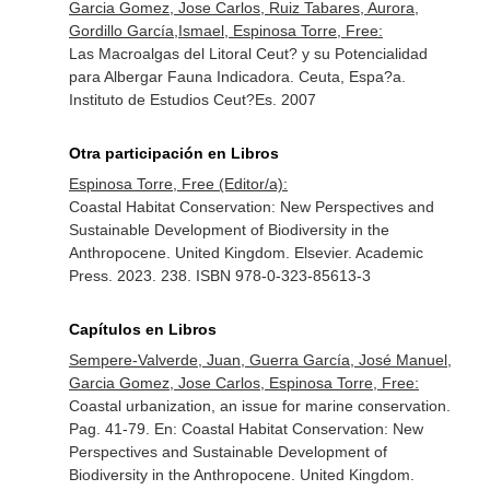
Garcia Gomez, Jose Carlos, Ruiz Tabares, Aurora,
Gordillo García,Ismael, Espinosa Torre, Free:
Las Macroalgas del Litoral Ceut? y su Potencialidad
para Albergar Fauna Indicadora. Ceuta, Espa?a.
Instituto de Estudios Ceut?Es. 2007
Otra participación en Libros
Espinosa Torre, Free (Editor/a):
Coastal Habitat Conservation: New Perspectives and
Sustainable Development of Biodiversity in the
Anthropocene. United Kingdom. Elsevier. Academic
Press. 2023. 238. ISBN 978-0-323-85613-3
Capítulos en Libros
Sempere-Valverde, Juan, Guerra García, José Manuel,
Garcia Gomez, Jose Carlos, Espinosa Torre, Free:
Coastal urbanization, an issue for marine conservation.
Pag. 41-79.
En: Coastal Habitat Conservation: New
Perspectives and Sustainable Development of
Biodiversity in the Anthropocene
. United Kingdom.