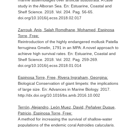
marine assemblages over artificial susbstrata: A case
study in the Alboran Sea.
En: Estuarine, Coastal and
Shelf Science
. 2018. Vol. 204. Pag. 56-65.
doi.org/10.1016/j.ecss.2018.02.017
Zarrouk, Anis, Salah Romdhane, Mohamed, Espinosa
Torre, Free:
Reintroduction of the highly endangered mollusk Patella
ferruginea Gmelin, 1791 in an MPA: A novel approach to
achieve high survival rates.
En: Estuarine, Coastal and
Shelf Science
. 2018. Vol. 202. Pag. 259-269.
doi.org/10.1016/j.ecss.2018.01.014
Espinosa Torre, Free, Rivera Ingraham, Georgina:
Biological Conservation of giant limpets: the implications
of large size.
En: Advances in Marine Biology
. 2017.
http://dx.doi.org/10.1016/bs.amb.2016.10.002
Terrón, Alejandro, León Muez, David, Peñalver Duque,
Patricio, Espinosa Torre, Free:
A method for increasing the survival of shallow-water
populations of the endemic coral Astroides calycularis.