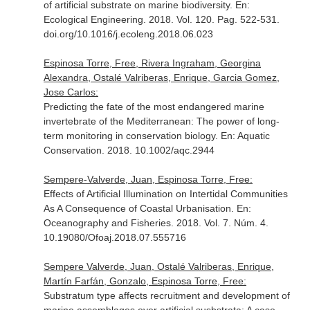
of artificial substrate on marine biodiversity.
En:
Ecological Engineering
. 2018. Vol. 120. Pag. 522-531.
doi.org/10.1016/j.ecoleng.2018.06.023
Espinosa Torre, Free, Rivera Ingraham, Georgina
Alexandra, Ostalé Valriberas, Enrique, Garcia Gomez,
Jose Carlos:
Predicting the fate of the most endangered marine
invertebrate of the Mediterranean: The power of long-
term monitoring in conservation biology.
En: Aquatic
Conservation
. 2018. 10.1002/aqc.2944
Sempere-Valverde, Juan, Espinosa Torre, Free:
Effects of Artificial Illumination on Intertidal Communities
As A Consequence of Coastal Urbanisation.
En:
Oceanography and Fisheries
. 2018. Vol. 7. Núm. 4.
10.19080/Ofoaj.2018.07.555716
Sempere Valverde, Juan, Ostalé Valriberas, Enrique,
Martín Farfán, Gonzalo, Espinosa Torre, Free:
Substratum type affects recruitment and development of