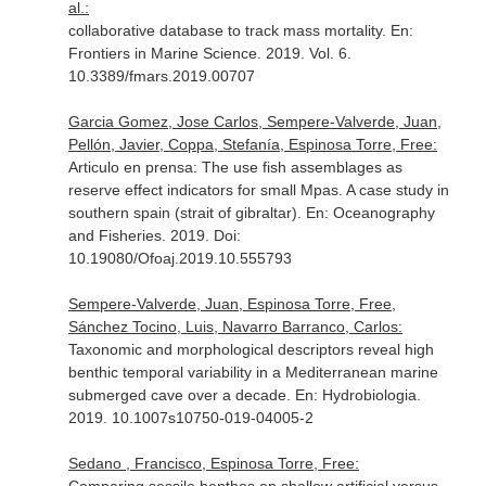
al.:
collaborative database to track mass mortality.
En:
Frontiers in Marine Science
. 2019. Vol. 6.
10.3389/fmars.2019.00707
Garcia Gomez, Jose Carlos, Sempere-Valverde, Juan,
Pellón, Javier, Coppa, Stefanía, Espinosa Torre, Free:
Articulo en prensa: The use fish assemblages as
reserve effect indicators for small Mpas. A case study in
southern spain (strait of gibraltar).
En: Oceanography
and Fisheries
. 2019. Doi:
10.19080/Ofoaj.2019.10.555793
Sempere-Valverde, Juan, Espinosa Torre, Free,
Sánchez Tocino, Luis, Navarro Barranco, Carlos:
Taxonomic and morphological descriptors reveal high
benthic temporal variability in a Mediterranean marine
submerged cave over a decade.
En: Hydrobiologia
.
2019. 10.1007s10750-019-04005-2
Sedano , Francisco, Espinosa Torre, Free: