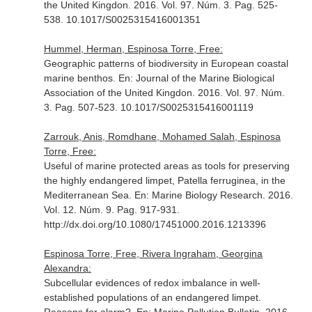
the United Kingdon
. 2016. Vol. 97. Núm. 3. Pag. 525-
538. 10.1017/S0025315416001351
Hummel, Herman, Espinosa Torre, Free:
Geographic patterns of biodiversity in European coastal
marine benthos.
En: Journal of the Marine Biological
Association of the United Kingdon
. 2016. Vol. 97. Núm.
3. Pag. 507-523. 10.1017/S0025315416001119
Zarrouk, Anis, Romdhane, Mohamed Salah, Espinosa
Torre, Free:
Useful of marine protected areas as tools for preserving
the highly endangered limpet, Patella ferruginea, in the
Mediterranean Sea.
En: Marine Biology Research
. 2016.
Vol. 12. Núm. 9. Pag. 917-931.
http://dx.doi.org/10.1080/17451000.2016.1213396
Espinosa Torre, Free, Rivera Ingraham, Georgina
Alexandra:
Subcellular evidences of redox imbalance in well-
established populations of an endangered limpet.