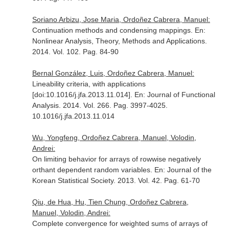
Soriano Arbizu, Jose Maria, Ordoñez Cabrera, Manuel:
Continuation methods and condensing mappings.
En:
Nonlinear Analysis, Theory, Methods and Applications
.
2014. Vol. 102. Pag. 84-90
Bernal González, Luis, Ordoñez Cabrera, Manuel:
Lineability criteria, with applications
[doi:10.1016/j.jfa.2013.11.014].
En: Journal of Functional
Analysis
. 2014. Vol. 266. Pag. 3997-4025.
10.1016/j.jfa.2013.11.014
Wu, Yongfeng, Ordoñez Cabrera, Manuel, Volodin,
Andrei:
On limiting behavior for arrays of rowwise negatively
orthant dependent random variables.
En: Journal of the
Korean Statistical Society
. 2013. Vol. 42. Pag. 61-70
Qiu, de Hua, Hu, Tien Chung, Ordoñez Cabrera,
Manuel, Volodin, Andrei:
Complete convergence for weighted sums of arrays of