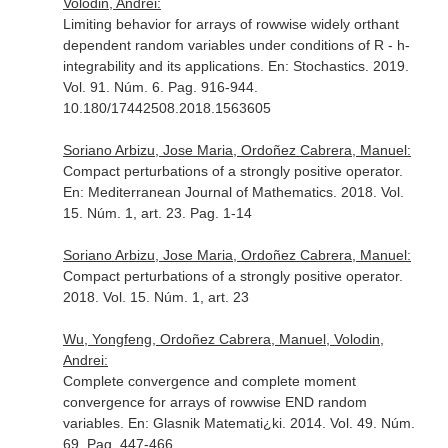
Volodin, Andrei:
Limiting behavior for arrays of rowwise widely orthant
dependent random variables under conditions of R - h-
integrability and its applications.
En: Stochastics
. 2019.
Vol. 91. Núm. 6. Pag. 916-944.
10.180/17442508.2018.1563605
Soriano Arbizu, Jose Maria, Ordoñez Cabrera, Manuel:
Compact perturbations of a strongly positive operator.
En: Mediterranean Journal of Mathematics
. 2018. Vol.
15. Núm. 1, art. 23. Pag. 1-14
Soriano Arbizu, Jose Maria, Ordoñez Cabrera, Manuel:
Compact perturbations of a strongly positive operator.
2018. Vol. 15. Núm. 1, art. 23
Wu, Yongfeng, Ordoñez Cabrera, Manuel, Volodin,
Andrei:
Complete convergence and complete moment
convergence for arrays of rowwise END random
variables.
En: Glasnik Matemati¿ki
. 2014. Vol. 49. Núm.
69. Pag. 447-466