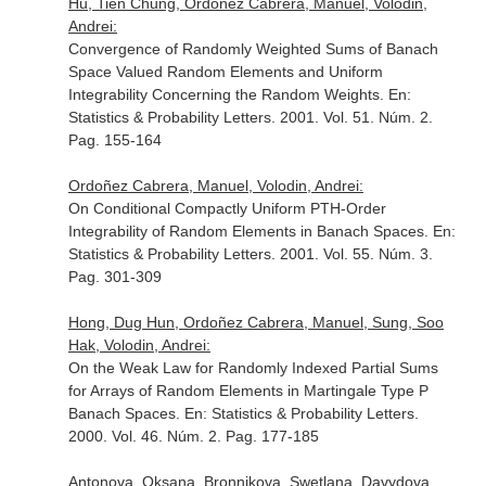
Hu, Tien Chung, Ordoñez Cabrera, Manuel, Volodin,
Andrei:
Convergence of Randomly Weighted Sums of Banach
Space Valued Random Elements and Uniform
Integrability Concerning the Random Weights.
En:
Statistics & Probability Letters
. 2001. Vol. 51. Núm. 2.
Pag. 155-164
Ordoñez Cabrera, Manuel, Volodin, Andrei:
On Conditional Compactly Uniform PTH-Order
Integrability of Random Elements in Banach Spaces.
En:
Statistics & Probability Letters
. 2001. Vol. 55. Núm. 3.
Pag. 301-309
Hong, Dug Hun, Ordoñez Cabrera, Manuel, Sung, Soo
Hak, Volodin, Andrei:
On the Weak Law for Randomly Indexed Partial Sums
for Arrays of Random Elements in Martingale Type P
Banach Spaces.
En: Statistics & Probability Letters
.
2000. Vol. 46. Núm. 2. Pag. 177-185
Antonova, Oksana, Bronnikova, Swetlana, Davydova,