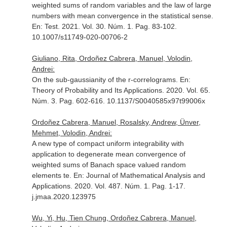
weighted sums of random variables and the law of large
numbers with mean convergence in the statistical sense.
En: Test
. 2021. Vol. 30. Núm. 1. Pag. 83-102.
10.1007/s11749-020-00706-2
Giuliano, Rita, Ordoñez Cabrera, Manuel, Volodin,
Andrei:
On the sub-gaussianity of the r-correlograms.
En:
Theory of Probability and Its Applications
. 2020. Vol. 65.
Núm. 3. Pag. 602-616. 10.1137/S0040585x97t99006x
Ordoñez Cabrera, Manuel, Rosalsky, Andrew, Ünver,
Mehmet, Volodin, Andrei:
A new type of compact uniform integrability with
application to degenerate mean convergence of
weighted sums of Banach space valued random
elements te.
En: Journal of Mathematical Analysis and
Applications
. 2020. Vol. 487. Núm. 1. Pag. 1-17.
j.jmaa.2020.123975
Wu, Yi, Hu, Tien Chung, Ordoñez Cabrera, Manuel,