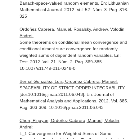
Banach-space-valued random elements.
En: Lithuanian
Mathematical Journal
. 2012. Vol. 52. Núm. 3. Pag. 316-
325
Ordoñez Cabrera, Manuel, Rosalsky, Andrew, Volodin,
Andrei:
Some theorems on conditional mean convergence and
conditional almost sure convergence for randomly
weighted sums of dependent random variables.
En:
Test
. 2012. Vol. 21. Núm. 2. Pag. 369-385.
10.1007/s11749-011-0248-0
Bernal González, Luis, Ordoñez Cabrera, Manuel:
SPACEABILITY OF STRICT ORDER INTEGRABILITY
[doi:10.1016/j.jmaa.2011.06.043].
En: Journal of
Mathematical Analysis and Applications
. 2012. Vol. 385.
Pag. 303-309. 10.1016/j.jmaa.2011.06.043
Chen, Pingyan, Ordoñez Cabrera, Manuel, Volodin,
Andrei:
L_1-Convergence for Weighted Sums of Some