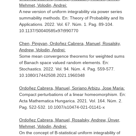
Mehmet, Volodin, Andrei:
A new version of uniform integrability via power series
summability methods.
En: Theory of Probability and Its
Applications
. 2022. Vol. 67. Núm. 1. Pag. 89-104.
10.1137/S0040585x97t990770
Chen, Pingyan, Ordoñez Cabrera, Manuel, Rosalsky,
Andrew, Volodin, Andrei:
Some mean convergence theorems for weighted sums
of Banach space valued random elements.
En:
Stochastics
. 2022. Vol. 94. Núm. 4. Pag. 559-577.
10.1080/17442508.2021.1960348
Ordoñez Cabrera, Manuel, Soriano Arbizu, Jose Maria:
Compact perturbations of a linear homeomorphism.
En:
Acta Mathematica Hungarica
. 2021. Vol. 164. Núm. 2.
Pag. 522-532. 10.1007/s10474-021-01141-x
Ordoñez Cabrera, Manuel, Rosalsky, Andrew, Ünver,
Mehmet, Volodin, Andrei:
On the concept of B-statistical uniform integrability of