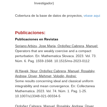
Investigador)
Cobertura de la base de datos de proyectos,
véase aqui
Publicaciones:
Publicaciones en Revistas
Soriano Arbizu, Jose Maria, Ordoñez Cabrera, Manuel:
Operators that are weakly coercive and a compact
perturbation.
En: Mathematica Slovaca
. 2023. Vol. 73.
Núm. 6. Pag. 1559-1568. 10.1515/ms-2023-0112
Al Hayek, Nour, Ordoñez Cabrera, Manuel, Rosalsky,
Andrew, Ünver, Mehmet, Volodin, Andrei:
Some results concerning ideal and classical uniform
integrability and mean convergence.
En: Collectanea
Mathematica
. 2023. Vol. 74. Núm. 1. Pag. 1-25.
10.1007/s13348-021-00334-5
Ordoñez Cabrera, Manuel, Rosalsky, Andrew, Ünver,