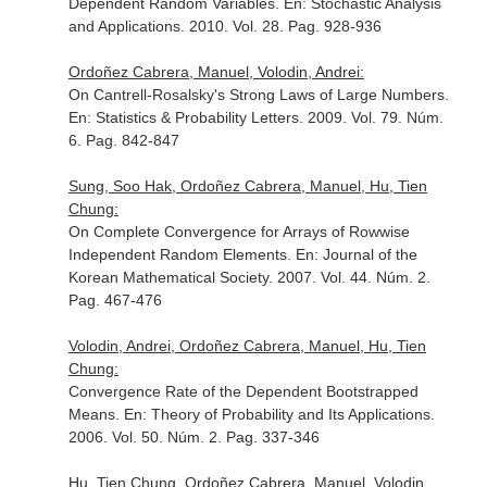
Dependent Random Variables.
En: Stochastic Analysis
and Applications
. 2010. Vol. 28. Pag. 928-936
Ordoñez Cabrera, Manuel, Volodin, Andrei:
On Cantrell-Rosalsky's Strong Laws of Large Numbers.
En: Statistics & Probability Letters
. 2009. Vol. 79. Núm.
6. Pag. 842-847
Sung, Soo Hak, Ordoñez Cabrera, Manuel, Hu, Tien
Chung:
On Complete Convergence for Arrays of Rowwise
Independent Random Elements.
En: Journal of the
Korean Mathematical Society
. 2007. Vol. 44. Núm. 2.
Pag. 467-476
Volodin, Andrei, Ordoñez Cabrera, Manuel, Hu, Tien
Chung:
Convergence Rate of the Dependent Bootstrapped
Means.
En: Theory of Probability and Its Applications
.
2006. Vol. 50. Núm. 2. Pag. 337-346
Hu, Tien Chung, Ordoñez Cabrera, Manuel, Volodin,