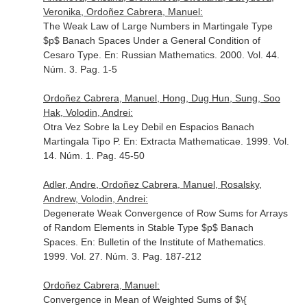
Veronika, Ordoñez Cabrera, Manuel:
The Weak Law of Large Numbers in Martingale Type
$p$ Banach Spaces Under a General Condition of
Cesaro Type.
En: Russian Mathematics
. 2000. Vol. 44.
Núm. 3. Pag. 1-5
Ordoñez Cabrera, Manuel, Hong, Dug Hun, Sung, Soo
Hak, Volodin, Andrei:
Otra Vez Sobre la Ley Debil en Espacios Banach
Martingala Tipo P.
En: Extracta Mathematicae
. 1999. Vol.
14. Núm. 1. Pag. 45-50
Adler, Andre, Ordoñez Cabrera, Manuel, Rosalsky,
Andrew, Volodin, Andrei:
Degenerate Weak Convergence of Row Sums for Arrays
of Random Elements in Stable Type $p$ Banach
Spaces.
En: Bulletin of the Institute of Mathematics
.
1999. Vol. 27. Núm. 3. Pag. 187-212
Ordoñez Cabrera, Manuel:
Convergence in Mean of Weighted Sums of $\{