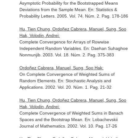
Asymptotic Probability for the Bootstrapped Means
Deviations from the Sample Mean.
En: Statistics &
Probability Letters
. 2005. Vol. 74. Núm. 2. Pag. 178-186
Hu, Tien Chung, Ordoñez Cabrera, Manuel, Sung, Soo
Hak, Volodin, Andrei:
Complete Convergence for Arrays of Rowwise
Independent Random Variables.
En: Daehan Suhaghoe
Nonmunjib
. 2003. Vol. 18. Núm. 2. Pag. 375-383
Ordoñez Cabrera, Manuel, Sung, Soo Hak:
On Complete Convergence of Weighted Sums of
Random Elements.
En: Stochastic Analysis and
Applications
. 2002. Vol. 20. Núm. 1. Pag. 21-32
Hu, Tien Chung, Ordoñez Cabrera, Manuel, Sung, Soo
Hak, Volodin, Andrei:
Complete Convergence of Weighted Sums in Banach
Spaces and the Bootstrap Mean.
En: Lobachevskii
Journal of Mathematics
. 2002. Vol. 10. Pag. 17-26