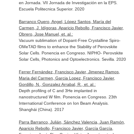
en Jornada. VII Jornada de Investigación en la EPS.
Escuela Politecnica Superior. 2020
Barranco Quero, Angel, López Santos, María del
Carmen, J. Idígoras, Aparicio Rebollo, Francisco Javier,
Obrero, Jose Manuel, et. al.:
Vacuum sublimation of Dopant-Free Crystalline Spiro-
OMeTAD films to enhance the Stability of Perovskite
Solar Cells. Ponencia en Congreso. NIPHO- Perovskite
Solar Cells, Photonics and Optoelectronics. Sevilla. 2020
Ferrer Fernández, Francisco Javier, Jimenez Ramos,
Maria del Carmen, Garcia Lopez, Francisco Javier,
Gordillo, N., Gonzalez Arrabal, R., et. al.:
Depth profiling of C and 3He implanted in
nanostructured W film. Ponencia en Congreso. 23th
International Conference on Ion Beam Analysis.
Shanghái (China). 2017
Parra Barranco, Julián, Sánchez Valencia, Juan Ramón,
Aparicio Rebollo, Francisco Javier, García García,