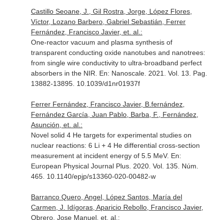
Castillo Seoane, J., Gil Rostra, Jorge, López Flores,
Víctor, Lozano Barbero, Gabriel Sebastián, Ferrer
Fernández, Francisco Javier, et. al.:
One-reactor vacuum and plasma synthesis of
transparent conducting oxide nanotubes and nanotrees:
from single wire conductivity to ultra-broadband perfect
absorbers in the NIR.
En: Nanoscale
. 2021. Vol. 13. Pag.
13882-13895. 10.1039/d1nr01937f
Ferrer Fernández, Francisco Javier, B.fernández,
Fernández García, Juan Pablo, Barba, F., Fernández,
Asunción, et. al.:
Novel solid 4 He targets for experimental studies on
nuclear reactions: 6 Li + 4 He differential cross-section
measurement at incident energy of 5.5 MeV.
En:
European Physical Journal Plus
. 2020. Vol. 135. Núm.
465. 10.1140/epjp/s13360-020-00482-w
Barranco Quero, Angel, López Santos, María del
Carmen, J. Idígoras, Aparicio Rebollo, Francisco Javier,
Obrero, Jose Manuel, et. al.: