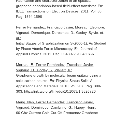
Fabrication and characterization of an epitaxial
graphene nanoribbon-based field-effect transistor.
En:
IEEE Transactions on Electron Devices
. 2011. Vol. 58.
Pag. 1594-1596
Ferrer Fernández, Francisco Javier, Moreau, Eleonore,
Vignaud, Domonique, Deresmes, D., Godey, Sylvie, et.
al.:
Initial Stages of Graphitization on Sic(000-1), As Studied
by Phase Atomic Force Microscopy.
En: Journal of
Applied Physics
. 2011. Pag. 054307-1-054307-6
Moreau, E., Ferrer Fernández, Francisco Javier,
Vignaud, D., Godey, S., Wallart, X.:
Graphene growth by molecular beam epitaxy using a
solid carbon source.
En: Physica Status Solidi A
Applications and Materials
. 2010. Vol. 207. Pag. 300-
303. http://link.aip.org/link/doi/10.1063/1.3526720
Meng, Nan, Ferrer Fernández, Francisco Javier,
Vignaud, Dominique, Dambrine, G., Happy, Henri:
60 Ghz Current Gain Cut-Off Frequency Graphene