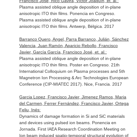
Francisco José, Rico Gavira, Víctor Joaquín, et. al.:
Plasma assisted oblique angle deposition of in-plane
anisotropic ITO thin films. Ponencia en Congreso.
Plasma assisted oblique angle deposition of in-plane
anisotropic ITO thin films. Antwerp, Bélgica. 2017
Barranco Quero, Angel, Parra Barranco, Julián, Sánchez
Valencia, Juan Ramón, Aparicio Rebollo, Francisco
Javier, García García, Francisco José, et. al.:
Plasma assisted oblique angle deposition of in-plane
anisotropic ITO thin films. Poster en Congreso. 21th
International Colloquium on Plasma processes and 5th
Magnetron Ion Processing & Arc Technologies European
Conference (CIP-MIATEC 2017). Nice, Francia. 2017
Garcia Lopez, Francisco Javier, Jimenez Ramos, Maria
del Carmen, Ferrer Fernández, Francisco Javier, Ortega
Feliu, Inés:
Dynamics of damage formation in Si and SiC materials
and devices using pulsed ion beams. Ponencia en
Jornada. First IAEA Research Coordination Meeting on
Ion beam induced spatio-temporal structural evolution of