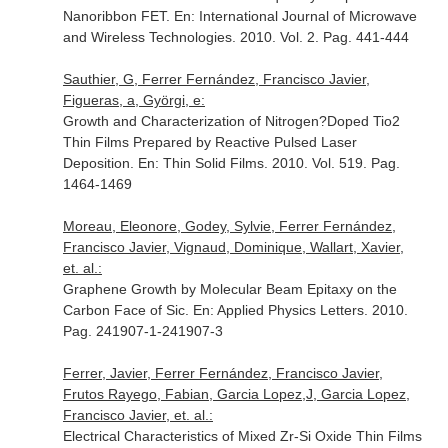
Nanoribbon FET.
En: International Journal of Microwave
and Wireless Technologies
. 2010. Vol. 2. Pag. 441-444
Sauthier, G, Ferrer Fernández, Francisco Javier,
Figueras, a, Györgi, e:
Growth and Characterization of Nitrogen?Doped Tio2
Thin Films Prepared by Reactive Pulsed Laser
Deposition.
En: Thin Solid Films
. 2010. Vol. 519. Pag.
1464-1469
Moreau, Eleonore, Godey, Sylvie, Ferrer Fernández,
Francisco Javier, Vignaud, Dominique, Wallart, Xavier,
et. al.:
Graphene Growth by Molecular Beam Epitaxy on the
Carbon Face of Sic.
En: Applied Physics Letters
. 2010.
Pag. 241907-1-241907-3
Ferrer, Javier, Ferrer Fernández, Francisco Javier,
Frutos Rayego, Fabian, Garcia Lopez,J, Garcia Lopez,
Francisco Javier, et. al.:
Electrical Characteristics of Mixed Zr-Si Oxide Thin Films