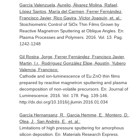
García Valenzuela, Aurelio, Álvarez Molina, Rafael,
López Santos, María del Carmen, Ferrer Fernández,
Francisco Javier, Rico Gavira, Víctor Joaquín, et. al.:
Stoichiometric Control of SiOx Thin Films Grown by
Reactive Magnetron Sputtering at Oblique Angles.
En:
Plasma Processes and Polymers
. 2016. Vol. 13. Pag.
1242-1248
Gil Rostra, Jorge, Ferrer Fernández, Francisco Javier,
Martin, I.r., Rodríguez González Elipe, Agustín, Yubero
Valencia, Francisco:
Cathode and ion-luminescence of Eu:ZnO thin films
prepared by reactive magnetron sputtering and plasma
decomposition of non-volatile precursors.
En: Journal of
Luminescence
. 2016. Vol. 178. Pag. 139-146.
http://dx.doi.org/10.1016/j.jlumin.2016.01.034
García Hernansanz, R., Garcia Hemme, E., Montero, D.,
Olea, J., San Andrés, E., et. al.:
Limitations of high pressure sputtering for amorphous
silicon deposition.
En: Materials Research Express
.