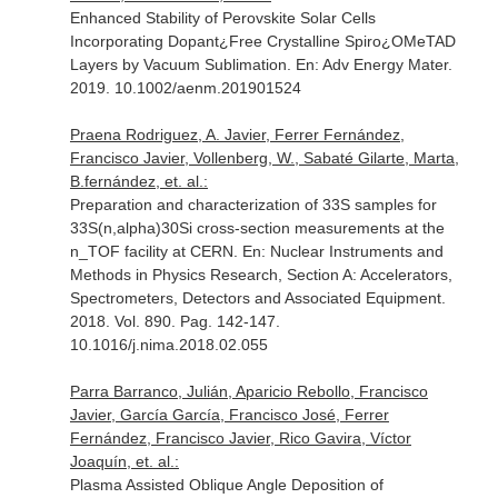
Enhanced Stability of Perovskite Solar Cells
Incorporating Dopant¿Free Crystalline Spiro¿OMeTAD
Layers by Vacuum Sublimation.
En: Adv Energy Mater
.
2019. 10.1002/aenm.201901524
Praena Rodriguez, A. Javier, Ferrer Fernández,
Francisco Javier, Vollenberg, W., Sabaté Gilarte, Marta,
B.fernández, et. al.:
Preparation and characterization of 33S samples for
33S(n,alpha)30Si cross-section measurements at the
n_TOF facility at CERN.
En: Nuclear Instruments and
Methods in Physics Research, Section A: Accelerators,
Spectrometers, Detectors and Associated Equipment
.
2018. Vol. 890. Pag. 142-147.
10.1016/j.nima.2018.02.055
Parra Barranco, Julián, Aparicio Rebollo, Francisco
Javier, García García, Francisco José, Ferrer
Fernández, Francisco Javier, Rico Gavira, Víctor
Joaquín, et. al.:
Plasma Assisted Oblique Angle Deposition of