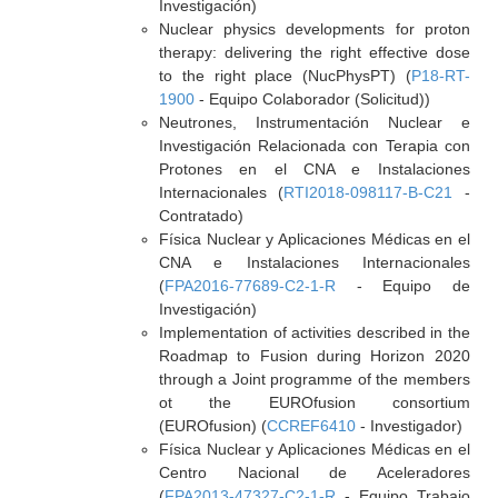
Investigación)
Nuclear physics developments for proton
therapy: delivering the right effective dose
to the right place (NucPhysPT) (
P18-RT-
1900
- Equipo Colaborador (Solicitud))
Neutrones, Instrumentación Nuclear e
Investigación Relacionada con Terapia con
Protones en el CNA e Instalaciones
Internacionales (
RTI2018-098117-B-C21
-
Contratado)
Física Nuclear y Aplicaciones Médicas en el
CNA e Instalaciones Internacionales
(
FPA2016-77689-C2-1-R
- Equipo de
Investigación)
Implementation of activities described in the
Roadmap to Fusion during Horizon 2020
through a Joint programme of the members
ot the EUROfusion consortium
(EUROfusion) (
CCREF6410
- Investigador)
Física Nuclear y Aplicaciones Médicas en el
Centro Nacional de Aceleradores
(
FPA2013-47327-C2-1-R
- Equipo Trabajo