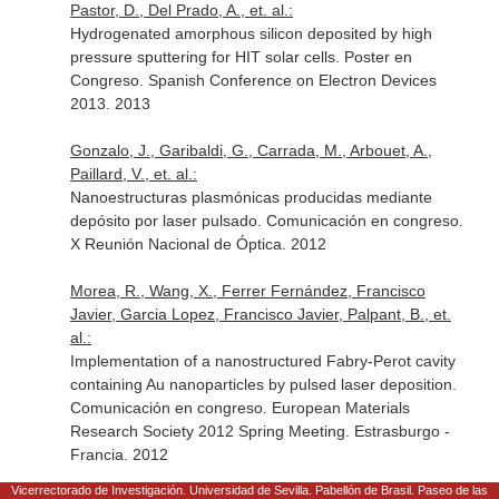
Pastor, D., Del Prado, A., et. al.:
Hydrogenated amorphous silicon deposited by high
pressure sputtering for HIT solar cells. Poster en
Congreso. Spanish Conference on Electron Devices
2013. 2013
Gonzalo, J., Garibaldi, G., Carrada, M., Arbouet, A.,
Paillard, V., et. al.:
Nanoestructuras plasmónicas producidas mediante
depósito por laser pulsado. Comunicación en congreso.
X Reunión Nacional de Óptica. 2012
Morea, R., Wang, X., Ferrer Fernández, Francisco
Javier, Garcia Lopez, Francisco Javier, Palpant, B., et.
al.:
Implementation of a nanostructured Fabry-Perot cavity
containing Au nanoparticles by pulsed laser deposition.
Comunicación en congreso. European Materials
Research Society 2012 Spring Meeting. Estrasburgo -
Francia. 2012
Vicerrectorado de Investigación. Universidad de Sevilla. Pabellón de Brasil. Paseo de las