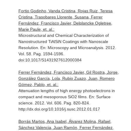
Fortio Godinho, Vanda Cristina, Rojas Ruiz, Teresa
Cristina, Trasobares Llorente, Susana, Ferrer
Fernández, Francisco Javier, Delplancke Ogletree,
Marie Paule, et. al.:
Microstructural and Chemical Characterization of
Nanostructured TiAlSiN Coatings with Nanoscale
Resolution.
En: Microscopy and Microanalysis
. 2012.
Vol. 58. Pag. 1594-1596.
doi:10.1017/S1431927612000384
Ferrer Fernández, Francisco Javier, Gil Rostra, Jorge,
González García, Lola, Rubio Zuazo, Juan, Romero
Gómez, Pablo, et. al.:
Attenuation lengths of high energy photoelectrons in
compact and mesoporous SiO2 films.
En: Surface
science
. 2012. Vol. 606. Pag. 820-824.
http://dx.doi.org/10.1016/j.susc.2012.01.017
Borrás Martos, Ana Isabel, Álvarez Molina, Rafael,
Sánchez Valencia, Juan Ramón, Ferrer Fernández,