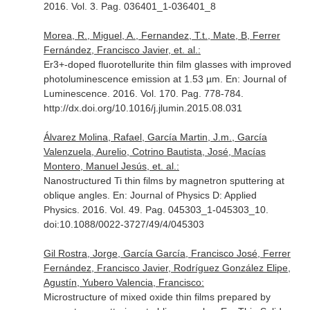
2016. Vol. 3. Pag. 036401_1-036401_8
Morea, R., Miguel, A., Fernandez, T.t., Mate, B, Ferrer
Fernández, Francisco Javier, et. al.:
Er3+-doped fluorotellurite thin film glasses with improved
photoluminescence emission at 1.53 µm.
En: Journal of
Luminescence
. 2016. Vol. 170. Pag. 778-784.
http://dx.doi.org/10.1016/j.jlumin.2015.08.031
Álvarez Molina, Rafael, García Martin, J.m., García
Valenzuela, Aurelio, Cotrino Bautista, José, Macías
Montero, Manuel Jesús, et. al.:
Nanostructured Ti thin films by magnetron sputtering at
oblique angles.
En: Journal of Physics D: Applied
Physics
. 2016. Vol. 49. Pag. 045303_1-045303_10.
doi:10.1088/0022-3727/49/4/045303
Gil Rostra, Jorge, García García, Francisco José, Ferrer
Fernández, Francisco Javier, Rodríguez González Elipe,
Agustín, Yubero Valencia, Francisco:
Microstructure of mixed oxide thin films prepared by