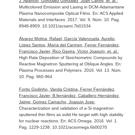
J. Aparicio, Gonzalez Gonzalez, Juan Carlos, et. al.:
Multicolored Emission and Lasing in DCM-Adamantane
Plasma Nanocomposite Optical Films.
En: ACS Applied
Materials and Interfaces
. 2017. Vol. 9. Núm. 10. Pag.
8948-8959. 10.1021/acsami.7b01534
Álvarez Molina, Rafael, García Valenzuela, Aurelio,
López Santos, María del Carmen, Ferrer Fernández,
Francisco Javier, Rico Gavira, Víctor Joaquín, et. al.:
High Rate Deposition of Stoichiometric Compounds by
Reactive Magnetron Sputtering at Oblique Angles.
En:
Plasma Processes and Polymers
. 2016. Vol. 13. Núm.
10. Pag. 960-964
Fortio Godinho, Vanda Cristina, Ferrer Fernández,
Francisco Javier, B.fernández, Caballero Hernández,
Jaime, Gomez Camacho, Joaquin Jose:
Characterization and validation of a-Si magnetron
sputtered thin films as solid He target with high stability
for nuclear reactions.
En: ACS Omega
. 2016. Vol. 1.
Pag. 1229-1238. 10.1021/acsomega.6b00270