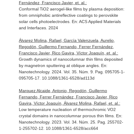
Fernández, Francisco Javier, et. al.:
Conformal TiO2 aerogel-like films by plasma deposition:
from omniphobic antireflective coatings to perovskite
solar cells photoelectrodes.
En: ACS Applied Materials
and Interfaces
. 2024
Álvarez Molina, Rafael, García Valenzuela, Aurelio,
Regodón, Guillermo Fernando, Ferrer Fernández,
Francisco Javier, Rico Gavira, Víctor Joaquín, et. al.:
Growth dynamics of nanocolumnar thin films deposited
by magnetron sputtering at oblique angles.
En:
Nanotechnology
. 2024. Vol. 35. Núm. 9. Pag. 095705-1-
095705-17. 10.1088/1361-6528/ad113d
Marquez Alcaide, Antonio, Regodón, Guillermo
Fernando, Ferrer Fernández, Francisco Javier, Rico
Gavira, Víctor Joaquín, Álvarez Molina, Rafael, et. al.:
Low temperature nucleation of thermochromic VO2
crystal domains in nanocolumnar porous thin films.
En:
Nanotechnology
. 2023. Vol. 34. Núm. 25. Pag. 255702-
1-255702-12. 10.1088/1361-6528/acc664