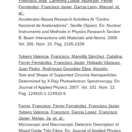
Francisco José, Carmona Luque, Asunción, Ferrer
Fernández, Francisco Javier, Garcia Leon, Manuel, et.
al.:
Accelerator-Based Research Activities At "Centro
Nacional de Aceleradores", Seville (Spain).
En: Nuclear
Instruments and Methods in Physics Research Section
B: Beam Interactions with Materials and Atoms
. 2008.
Vol. 266. Núm. 10. Pag. 2105-2109
Yubero Valencia, Francisco, Mansilla Sánchez, Catalina,
Ferrer Fernández, Francisco Javier, Holgado Vázquez,
Juan Pedro, Rodríguez González Elipe, Agustín:
Size and Shape of Supported Zirconia Nanoparticles
Determined by X-Ray Photoelectron Spectroscopy.
En:
Journal of Applied Physics
. 2007. Vol. 101. Núm. 12.
Pag. 124910-1-124910-6
Ferrer, Francisco, Ferrer Fernández, Francisco Javier,
Yubero Valencia, Francisco, Garcia Lopez, Francisco
Javier, Mejias, Ja, et. al.:
Microscopic and Macroscopic Dielectric Description of
Mixed Oxide Thin Films.
En: Journal of Applied Physics
.