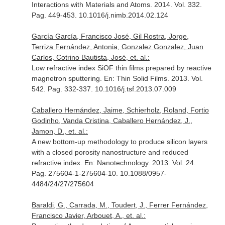
Interactions with Materials and Atoms
. 2014. Vol. 332.
Pag. 449-453. 10.1016/j.nimb.2014.02.124
García García, Francisco José, Gil Rostra, Jorge,
Terriza Fernández, Antonia, Gonzalez Gonzalez, Juan
Carlos, Cotrino Bautista, José, et. al.:
Low refractive index SiOF thin films prepared by reactive
magnetron sputtering.
En: Thin Solid Films
. 2013. Vol.
542. Pag. 332-337. 10.1016/j.tsf.2013.07.009
Caballero Hernández, Jaime, Schierholz, Roland, Fortio
Godinho, Vanda Cristina, Caballero Hernández, J.,
Jamon, D., et. al.:
A new bottom-up methodology to produce silicon layers
with a closed porosity nanostructure and reduced
refractive index.
En: Nanotechnology
. 2013. Vol. 24.
Pag. 275604-1-275604-10. 10.1088/0957-
4484/24/27/275604
Baraldi, G., Carrada, M., Toudert, J., Ferrer Fernández,
Francisco Javier, Arbouet, A., et. al.: