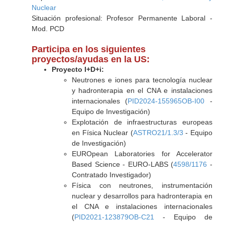
Nuclear
Situación profesional: Profesor Permanente Laboral -
Mod. PCD
Participa en los siguientes
proyectos/ayudas en la US:
Proyecto I+D+i:
Neutrones e iones para tecnología nuclear
y hadronterapia en el CNA e instalaciones
internacionales (
PID2024-155965OB-I00
-
Equipo de Investigación)
Explotación de infraestructuras europeas
en Física Nuclear (
ASTRO21/1.3/3
- Equipo
de Investigación)
EUROpean Laboratories for Accelerator
Based Science - EURO-LABS (
4598/1176
-
Contratado Investigador)
Física con neutrones, instrumentación
nuclear y desarrollos para hadronterapia en
el CNA e instalaciones internacionales
(
PID2021-123879OB-C21
- Equipo de