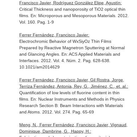
Francisco Javier, Rodríguez González Elipe, Agustín:
Critical Thickness and nanoporosity of TiO2 optical thin
films.
En: Microporous and Mesoporous Materials
. 2012.
Vol. 160. Pag. 1-9
Ferrer Fernández, Francisco Javier:
Electrochromic Behavior of WxSiyOz Thin Films
Prepared by Reactive Magnetron Sputtering at Normal
and Glancing Angles.
En: ACS Applied Materials and
Interfaces
. 2012. Vol. 4. Núm. 2. Pag. 628-638.
10.1021/am2014629
Ferrer Fernández, Francisco Javier, Gil Rostra, Jorge,
Terriza Fernández, Antonia, Rey, G., Jiménez, C., et. al.:
Quantification of low levels of fluorine content in thin
films.
En: Nuclear Instruments and Methods in Physics
Research Section B: Beam Interactions with Materials
and Atoms
. 2012. Vol. 274. Pag. 65-69
Meng, N., Ferrer Fernández, Francisco Javier, Vignaud,
Dominique, Dambrine, G., Happy, H.: