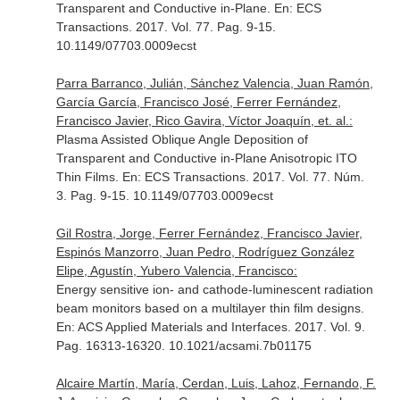
Transparent and Conductive in-Plane.
En: ECS
Transactions
. 2017. Vol. 77. Pag. 9-15.
10.1149/07703.0009ecst
Parra Barranco, Julián, Sánchez Valencia, Juan Ramón,
García García, Francisco José, Ferrer Fernández,
Francisco Javier, Rico Gavira, Víctor Joaquín, et. al.:
Plasma Assisted Oblique Angle Deposition of
Transparent and Conductive in-Plane Anisotropic ITO
Thin Films.
En: ECS Transactions
. 2017. Vol. 77. Núm.
3. Pag. 9-15. 10.1149/07703.0009ecst
Gil Rostra, Jorge, Ferrer Fernández, Francisco Javier,
Espinós Manzorro, Juan Pedro, Rodríguez González
Elipe, Agustín, Yubero Valencia, Francisco:
Energy sensitive ion- and cathode-luminescent radiation
beam monitors based on a multilayer thin film designs.
En: ACS Applied Materials and Interfaces
. 2017. Vol. 9.
Pag. 16313-16320. 10.1021/acsami.7b01175
Alcaire Martín, María, Cerdan, Luis, Lahoz, Fernando, F.