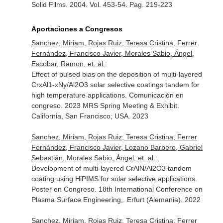
Solid Films
. 2004. Vol. 453-54. Pag. 219-223
Aportaciones a Congresos
Sanchez, Miriam, Rojas Ruiz, Teresa Cristina, Ferrer
Fernández, Francisco Javier, Morales Sabio, Ángel,
Escobar, Ramon, et. al.:
Effect of pulsed bias on the deposition of multi-layered
CrxAl1-xNy/Al2O3 solar selective coatings tandem for
high temperature applications. Comunicación en
congreso. 2023 MRS Spring Meeting & Exhibit.
California, San Francisco; USA. 2023
Sanchez, Miriam, Rojas Ruiz, Teresa Cristina, Ferrer
Fernández, Francisco Javier, Lozano Barbero, Gabriel
Sebastián, Morales Sabio, Ángel, et. al.:
Development of multi-layered CrAlN/Al2O3 tandem
coating using HiPIMS for solar selective applications.
Poster en Congreso. 18th International Conference on
Plasma Surface Engineering,. Erfurt (Alemania). 2022
Sanchez, Miriam, Rojas Ruiz, Teresa Cristina, Ferrer