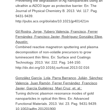
Preventing the degradation of Ag nanoparticles using an
ultrathin a-Al2O3 layer as protective barrier.
En: The
Journal of Physical Chemistry B
. 2013. Vol. 117. Pag.
9431-9439.
http://pubs.acs.org/doi/abs/10.1021/jp401421m
Gil Rostra, Jorge, Yubero Valencia, Francisco, Ferrer
Fernández, Francisco Javier, Rodríguez González Elipe,
Agustín:
Combined reactive magnetron sputtering and plasma
decomposition of non-volatile precursors to grow
luminescent thin films.
En: Surface and Coatings
Technology
. 2013. Vol. 222. Pag. 144-150.
http://dx.doi.org/10.1016/j.surfcoat.2013.02.016
González García, Lola, Parra Barranco, Julián, Sánchez
Valencia, Juan Ramón, Ferrer Fernández, Francisco
Javier, García Guitiérrez, Mari Cruz, et. al.:
Tuning dichroic plasmon resonance modes of gold
nanoparticles in optical thin films.
En: Advanced
Functional Materials
. 2013. Vol. 23. Pag. 9431-9439.
10.1002/adfm.201201900