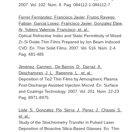
2007. Vol. 102. Núm. 8. Pag. 084112-1-084112-7
Ferrer Fernández, Francisco Javier, Frutos Rayego,
Fabian, Garcia Lopez, Francisco Javier, Gonzalez Elipe,
Ar, Yubero Valencia, Francisco, et. al.:
Optical Refrective Index and Static Permittivity of Mixed
Zr-Si Oxide Thin Films Prepared by Ion Beam Induced
CVD.
En: Thin Solid Films
. 2007. Vol. 516. Núm. 2-4.
Pag. 481-485
Jiménez, Carmen., De Barros, D., Darraz, A.,
Deschanvres, J. L., Rapenne, L., et. al.:
Deposition of Tio2 Thin Films by Atmospheric Plasma
Post-Discharge Assisted Injection Mocvd.
En: Surface
and Coatings Technology
. 2007. Vol. 201. Núm. 22-23.
Pag. 8971-8975
Liste, S., Gonzalez, Pio, Serra, J., Perez, J., Chiussi, S.,
et. al.:
Study of the Stoichiometry Transfer in Pulsed Laser
Deposition of Bioactive Silica-Based Glasses.
En: Thin