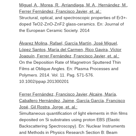
Miguel, A., Morea, R., Arriandiaga, M. A., Hernández, M.,
Ferrer Fernández, Francisco Javier, et. al.:
Structural, optical, and spectroscopic properties of Er3+-
doped TeO2-ZnO-ZnF2 glass-ceramics.
En: Journal of
the European Ceramic Society
. 2014
Álvarez Molina, Rafael, García Martín, José Miguel,
López Santos, María del Carmen, Rico Gavira, Víctor
Joaquín, Ferrer Fernández, Francisco Javier, et. al.:
On the Deposition Rate of Magnetron Sputtered Thin
Films at Oblique Angles.
En: Plasma Processes and
Polymers
. 2014. Vol. 11. Pag. 571-576.
10.1002/ppap.201300201
Ferrer Fernández, Francisco Javier, Alcaire, María,
Caballero Hernández, Jaime, García García, Francisco
José, Gil Rostra, Jorge, et. al.:
Simultaneous quantification of light elements in thin films
deposited on Si substrates using proton EBS (Elastic
Backscattering Spectroscopy).
En: Nuclear Instruments
and Methods in Physics Research Section B: Beam