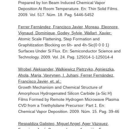
Prepared by Ion Beam Induced Chemical Vapor
Deposition At Room Temperature.
En: Thin Solid Films
.
2009. Vol. 517. Núm. 18. Pag. 5446-5452
Ferrer Fernández, Francisco Javier, Moreau, Eleonore,
Vignaud, Dominique, Godey, Sylvie, Wallart, Xavier:
Atomic Scale Flattening, Step Formation and
Graphitization Blocking on 6h- and 4h-Sic{0 0 0 1}
Surfaces Under Si Flux.
En: Semiconductor Science and
Technology
. 2009. Vol. 24. Pag. 125014-1-125014-4
Wrobel, Aleksander, Walkiewicz Pietrzyko, Agnieszka,
Ahola, Marja, Vayrynen, I. Juhani, Ferrer Fernández,
Francisco Javier, et. al.:
Growth Mechanism and Chemical Structure of
Amorphous Hydrogenated Silicon Carbide (a-Sic:H)
Films Formed by Remote Hydrogen Microwave Plasma
CVD from a Triethylsilane Precursor: Part 1.
En:
Chemical Vapor Deposition
. 2009. Núm. 15. Pag. 39-46
Respaldiza Galisteo, Miguel Angel, Ager Vázquez,