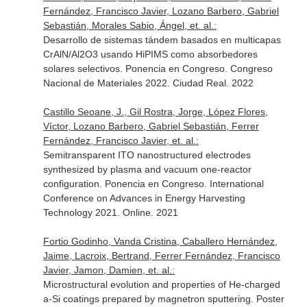
Fernández, Francisco Javier, Lozano Barbero, Gabriel
Sebastián, Morales Sabio, Ángel, et. al.:
Desarrollo de sistemas tándem basados en multicapas
CrAlN/Al2O3 usando HiPIMS como absorbedores
solares selectivos. Ponencia en Congreso. Congreso
Nacional de Materiales 2022. Ciudad Real. 2022
Castillo Seoane, J., Gil Rostra, Jorge, López Flores,
Víctor, Lozano Barbero, Gabriel Sebastián, Ferrer
Fernández, Francisco Javier, et. al.:
Semitransparent ITO nanostructured electrodes
synthesized by plasma and vacuum one-reactor
configuration. Ponencia en Congreso. International
Conference on Advances in Energy Harvesting
Technology 2021. Online. 2021
Fortio Godinho, Vanda Cristina, Caballero Hernández,
Jaime, Lacroix, Bertrand, Ferrer Fernández, Francisco
Javier, Jamon, Damien, et. al.:
Microstructural evolution and properties of He-charged
a-Si coatings prepared by magnetron sputtering. Poster