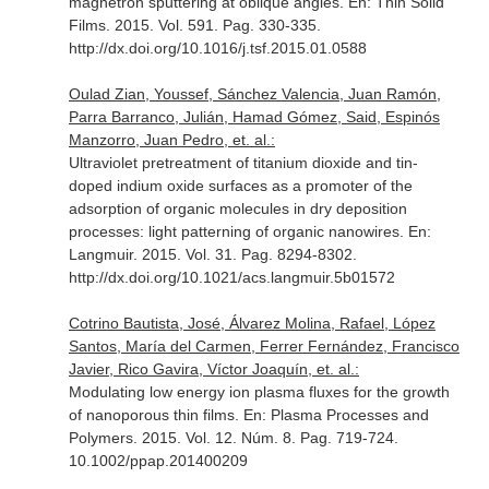
magnetron sputtering at oblique angles.
En: Thin Solid
Films
. 2015. Vol. 591. Pag. 330-335.
http://dx.doi.org/10.1016/j.tsf.2015.01.0588
Oulad Zian, Youssef, Sánchez Valencia, Juan Ramón,
Parra Barranco, Julián, Hamad Gómez, Said, Espinós
Manzorro, Juan Pedro, et. al.:
Ultraviolet pretreatment of titanium dioxide and tin-
doped indium oxide surfaces as a promoter of the
adsorption of organic molecules in dry deposition
processes: light patterning of organic nanowires.
En:
Langmuir
. 2015. Vol. 31. Pag. 8294-8302.
http://dx.doi.org/10.1021/acs.langmuir.5b01572
Cotrino Bautista, José, Álvarez Molina, Rafael, López
Santos, María del Carmen, Ferrer Fernández, Francisco
Javier, Rico Gavira, Víctor Joaquín, et. al.:
Modulating low energy ion plasma fluxes for the growth
of nanoporous thin films.
En: Plasma Processes and
Polymers
. 2015. Vol. 12. Núm. 8. Pag. 719-724.
10.1002/ppap.201400209