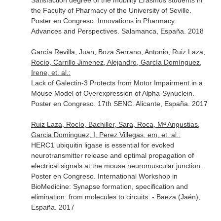
Satisfaction degree of the mobility Erasmus students in
the Faculty of Pharmacy of the University of Seville.
Poster en Congreso. Innovations in Pharmacy:
Advances and Perspectives. Salamanca, España. 2018
García Revilla, Juan, Boza Serrano, Antonio, Ruiz Laza,
Rocío, Carrillo Jimenez, Alejandro, García Domínguez,
Irene, et. al.:
Lack of Galectin-3 Protects from Motor Impairment in a
Mouse Model of Overexpression of Alpha-Synuclein.
Poster en Congreso. 17th SENC. Alicante, España. 2017
Ruiz Laza, Rocío, Bachiller, Sara, Roca, Mª Angustias,
Garcia Dominguez, I, Perez Villegas, em, et. al.:
HERC1 ubiquitin ligase is essential for evoked
neurotransmitter release and optimal propagation of
electrical signals at the mouse neuromuscular junction.
Poster en Congreso. International Workshop in
BioMedicine: Synapse formation, specification and
elimination: from molecules to circuits. - Baeza (Jaén),
España. 2017