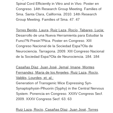
Spinal Cord Efficiently in Vitro and in Vivo. Poster en
Congreso. 14th Research Group Meeting. Families of
Sma. Santa Clara, California. 2010. 14th Research
Group Meeting. Families of Sma. 47. 47
Torres Benito, Laura, Ruiz Laza, Rocío, Tabares, Lucia:
Desarrollo de una Nueva Herramienta para Estudiar la
Funci?N Presin?Ptica. Poster en Congreso. XIII
Congreso Nacional de la Sociedad Espa?Ola de
Neurociencia. Tarragona. 2009. XIII Congreso Nacional
de la Sociedad Espa?Ola de Neurociencia. 184. 184
Casañas Díaz, Juan José, Jemal, Imane, Montes
Fernandez, Maria de los Angeles, Ruiz Laza, Rocío,
Valdés, Lourdes, et. al.:
Generation of Transgenic Mice Expressing Syn-
Synaptophysin-Plhuorin (Syphy) in the Central Nervous
System. Ponencia en Congreso. XXXV Congress Secf.
2009. XXXV Congress Secf. 63. 63
Ruiz Laza, Rocío, Casañas Díaz, Juan José, Torres