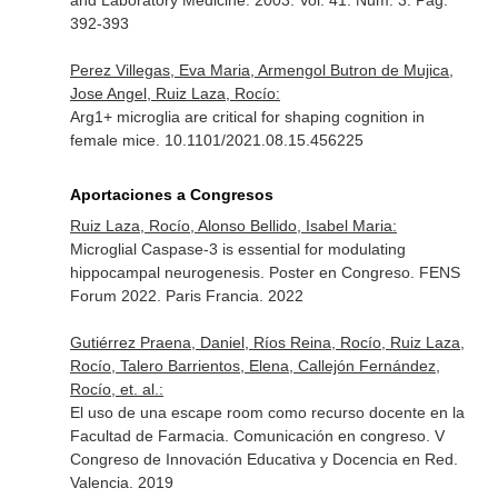
and Laboratory Medicine
. 2003. Vol. 41. Núm. 3. Pag.
392-393
Perez Villegas, Eva Maria, Armengol Butron de Mujica,
Jose Angel, Ruiz Laza, Rocío:
Arg1+ microglia are critical for shaping cognition in
female mice. 10.1101/2021.08.15.456225
Aportaciones a Congresos
Ruiz Laza, Rocío, Alonso Bellido, Isabel Maria:
Microglial Caspase-3 is essential for modulating
hippocampal neurogenesis. Poster en Congreso. FENS
Forum 2022. Paris Francia. 2022
Gutiérrez Praena, Daniel, Ríos Reina, Rocío, Ruiz Laza,
Rocío, Talero Barrientos, Elena, Callejón Fernández,
Rocío, et. al.:
El uso de una escape room como recurso docente en la
Facultad de Farmacia. Comunicación en congreso. V
Congreso de Innovación Educativa y Docencia en Red.
Valencia. 2019