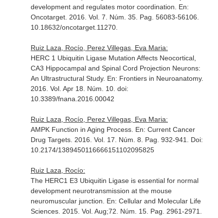
development and regulates motor coordination.
En:
Oncotarget
. 2016. Vol. 7. Núm. 35. Pag. 56083-56106.
10.18632/oncotarget.11270.
Ruiz Laza, Rocío, Perez Villegas, Eva Maria:
HERC 1 Ubiquitin Ligase Mutation Affects Neocortical,
CA3 Hippocampal and Spinal Cord Projection Neurons:
An Ultrastructural Study.
En: Frontiers in Neuroanatomy
.
2016. Vol. Apr 18. Núm. 10. doi:
10.3389/fnana.2016.00042
Ruiz Laza, Rocío, Perez Villegas, Eva Maria:
AMPK Function in Aging Process.
En: Current Cancer
Drug Targets
. 2016. Vol. 17. Núm. 8. Pag. 932-941. Doi:
10.2174/1389450116666151102095825
Ruiz Laza, Rocío:
The HERC1 E3 Ubiquitin Ligase is essential for normal
development neurotransmission at the mouse
neuromuscular junction.
En: Cellular and Molecular Life
Sciences
. 2015. Vol. Aug;72. Núm. 15. Pag. 2961-2971.