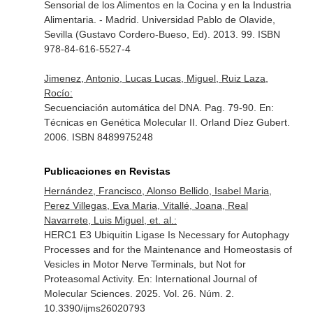
Sensorial de los Alimentos en la Cocina y en la Industria
Alimentaria
. - Madrid. Universidad Pablo de Olavide,
Sevilla (Gustavo Cordero-Bueso, Ed). 2013. 99. ISBN
978-84-616-5527-4
Jimenez, Antonio, Lucas Lucas, Miguel, Ruiz Laza,
Rocío:
Secuenciación automática del DNA. Pag. 79-90.
En:
Técnicas en Genética Molecular II
. Orland Díez Gubert.
2006. ISBN 8489975248
Publicaciones en Revistas
Hernández, Francisco, Alonso Bellido, Isabel Maria,
Perez Villegas, Eva Maria, Vitallé, Joana, Real
Navarrete, Luis Miguel, et. al.:
HERC1 E3 Ubiquitin Ligase Is Necessary for Autophagy
Processes and for the Maintenance and Homeostasis of
Vesicles in Motor Nerve Terminals, but Not for
Proteasomal Activity.
En: International Journal of
Molecular Sciences
. 2025. Vol. 26. Núm. 2.
10.3390/ijms26020793