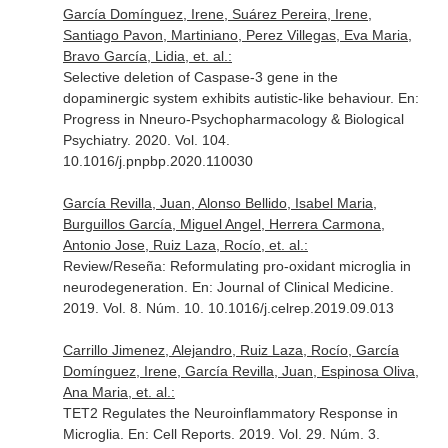
García Domínguez, Irene, Suárez Pereira, Irene,
Santiago Pavon, Martiniano, Perez Villegas, Eva Maria,
Bravo García, Lidia, et. al.:
Selective deletion of Caspase-3 gene in the
dopaminergic system exhibits autistic-like behaviour.
En:
Progress in Nneuro-Psychopharmacology & Biological
Psychiatry
. 2020. Vol. 104.
10.1016/j.pnpbp.2020.110030
García Revilla, Juan, Alonso Bellido, Isabel Maria,
Burguillos García, Miguel Angel, Herrera Carmona,
Antonio Jose, Ruiz Laza, Rocío, et. al.:
Review/Reseña: Reformulating pro-oxidant microglia in
neurodegeneration.
En: Journal of Clinical Medicine
.
2019. Vol. 8. Núm. 10. 10.1016/j.celrep.2019.09.013
Carrillo Jimenez, Alejandro, Ruiz Laza, Rocío, García
Domínguez, Irene, García Revilla, Juan, Espinosa Oliva,
Ana Maria, et. al.:
TET2 Regulates the Neuroinflammatory Response in
Microglia.
En: Cell Reports
. 2019. Vol. 29. Núm. 3.