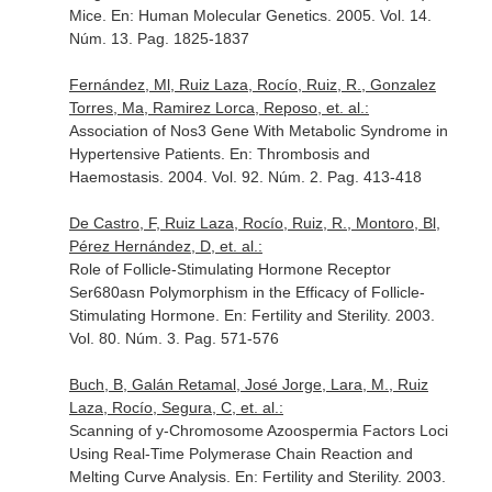
Mice.
En: Human Molecular Genetics
. 2005. Vol. 14.
Núm. 13. Pag. 1825-1837
Fernández, Ml, Ruiz Laza, Rocío, Ruiz, R., Gonzalez
Torres, Ma, Ramirez Lorca, Reposo, et. al.:
Association of Nos3 Gene With Metabolic Syndrome in
Hypertensive Patients.
En: Thrombosis and
Haemostasis
. 2004. Vol. 92. Núm. 2. Pag. 413-418
De Castro, F, Ruiz Laza, Rocío, Ruiz, R., Montoro, Bl,
Pérez Hernández, D, et. al.:
Role of Follicle-Stimulating Hormone Receptor
Ser680asn Polymorphism in the Efficacy of Follicle-
Stimulating Hormone.
En: Fertility and Sterility
. 2003.
Vol. 80. Núm. 3. Pag. 571-576
Buch, B, Galán Retamal, José Jorge, Lara, M., Ruiz
Laza, Rocío, Segura, C, et. al.:
Scanning of y-Chromosome Azoospermia Factors Loci
Using Real-Time Polymerase Chain Reaction and
Melting Curve Analysis.
En: Fertility and Sterility
. 2003.