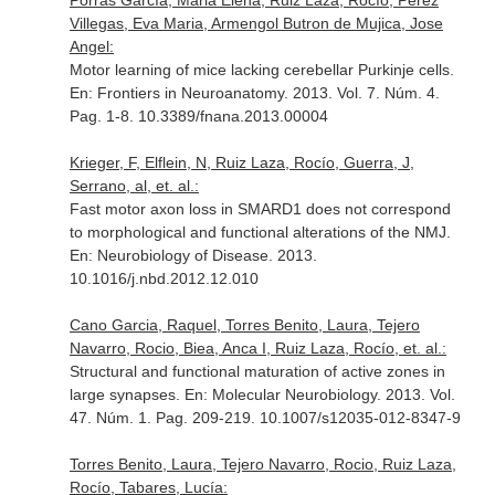
Porras García, Maria Elena, Ruiz Laza, Rocío, Perez
Villegas, Eva Maria, Armengol Butron de Mujica, Jose
Angel:
Motor learning of mice lacking cerebellar Purkinje cells.
En: Frontiers in Neuroanatomy
. 2013. Vol. 7. Núm. 4.
Pag. 1-8. 10.3389/fnana.2013.00004
Krieger, F, Elflein, N, Ruiz Laza, Rocío, Guerra, J,
Serrano, al, et. al.:
Fast motor axon loss in SMARD1 does not correspond
to morphological and functional alterations of the NMJ.
En: Neurobiology of Disease
. 2013.
10.1016/j.nbd.2012.12.010
Cano Garcia, Raquel, Torres Benito, Laura, Tejero
Navarro, Rocio, Biea, Anca I, Ruiz Laza, Rocío, et. al.:
Structural and functional maturation of active zones in
large synapses.
En: Molecular Neurobiology
. 2013. Vol.
47. Núm. 1. Pag. 209-219. 10.1007/s12035-012-8347-9
Torres Benito, Laura, Tejero Navarro, Rocio, Ruiz Laza,
Rocío, Tabares, Lucía: