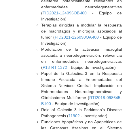
deletérea potencialmente relevantes en
enfermedades neurodegenerativas
(
PID2021-124096OB-I00
- Equipo de
Investigación)
Terapias dirigidas a modular la respuesta
de macrófagos y microglia asociados al
tumor (
PID2021-126090OA-I00
- Equipo de
Investigación)
Modulación de la activación microglial
asociada a neurodegeneración, relevancia
en enfermedades neurodegenerativas
(
P18-RT-1372
- Equipo de Investigación)
Papel de la Galectina-3 en la Respuesta
Inmune Asociada a Enfermedades del
Sistema Nervioso Central. Implicación en
Enfermedades Neurodegenerativas y
Glioblastoma Multiforme (
RTI2018-098645-
B-I00
- Equipo de Investigación)
Role of Galectin 3 in Parkinson's Disease
Pathogenesis (
11902
- Investigador)
Funciones Apoptóticas y no Apoptóticas de
las Caspasas Asesinas en el Sistema