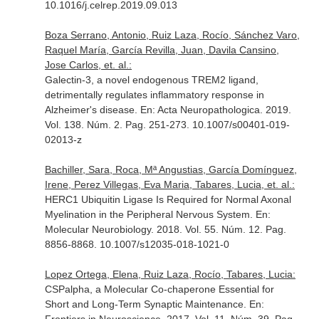
10.1016/j.celrep.2019.09.013
Boza Serrano, Antonio, Ruiz Laza, Rocío, Sánchez Varo,
Raquel María, García Revilla, Juan, Davila Cansino,
Jose Carlos, et. al.:
Galectin-3, a novel endogenous TREM2 ligand,
detrimentally regulates inflammatory response in
Alzheimer's disease.
En: Acta Neuropathologica
. 2019.
Vol. 138. Núm. 2. Pag. 251-273. 10.1007/s00401-019-
02013-z
Bachiller, Sara, Roca, Mª Angustias, García Domínguez,
Irene, Perez Villegas, Eva Maria, Tabares, Lucia, et. al.:
HERC1 Ubiquitin Ligase Is Required for Normal Axonal
Myelination in the Peripheral Nervous System.
En:
Molecular Neurobiology
. 2018. Vol. 55. Núm. 12. Pag.
8856-8868. 10.1007/s12035-018-1021-0
Lopez Ortega, Elena, Ruiz Laza, Rocío, Tabares, Lucia:
CSPalpha, a Molecular Co-chaperone Essential for
Short and Long-Term Synaptic Maintenance.
En: