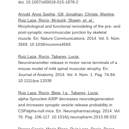
doi: 10.1007/s00018-015-1878-2
Arnold, Anne Sophie, Gill, Jonathan, Christe, Martine,
Ruiz Laza, Rocío, Mcguirk, Shawn, et. al.:
Morphological and functional remodeling of the pre- and
post-synaptic neuromuscular junction by skeletal
muscle.
En: Nature Communications
. 2014. Vol. 5. Núm.
3569. 10.1038/ncomms4569.
Ruiz Laza, Rocío, Tabares, Lucia:
Neurotransmitter release in motor nerve terminals of a
mouse model of mild spinal muscular atrophy.
En:
Journal of Anatomy
. 2014. Vol. 4. Núm. 1. Pag. 74-84.
10.1111/joa.12038
Ruiz Laza, Rocío, Bieia, I.a., Tabares, Lucia:
alpha-Synuclein A30P decreases neurodegeneration
and increases synaptic vesicle release probability in
CSPalpha-null mice.
En: Neuropharmacology
. 2014. Vol.
76. Pag. 106-117. 10.1016/j.neuropharm.2013.08.032