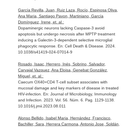
García Revilla, Juan, Ruiz Laza, Rocío, Espinosa Oliva,
Ana Maria, Santiago Pavon, Martiniano, García
Domínguez, Irene, et. al.:
Dopaminergic neurons lacking Caspase-3 avoid
apoptosis but undergo necrosis after MPTP treatment
inducing a Galectin-3-dependent selective microglial
phagocytic response.
En: Cell Death & Disease
. 2024.
10.1038/s41419-024-07014-9
Rosado, Isaac, Herrero, Inés, Sobrino, Salvador,
Carvajal Vazquez, Ana Eloisa, Genebat González,
Miguel, et. al.:
Caecum OX40+CD4 T-cell subset associates with
mucosal damage and key markers of disease in treated
HIV-infection.
En: Journal of Microbiology, Immunology
and Infection
. 2023. Vol. 56. Núm. 6. Pag. 1129-1138.
10.1016/j.jmii.2023.08.011
Alonso Bellido, Isabel Maria, Hernández, Francisco,
Bachiller, Sara, Herrera Carmona, Antonio Jose, Soldán,