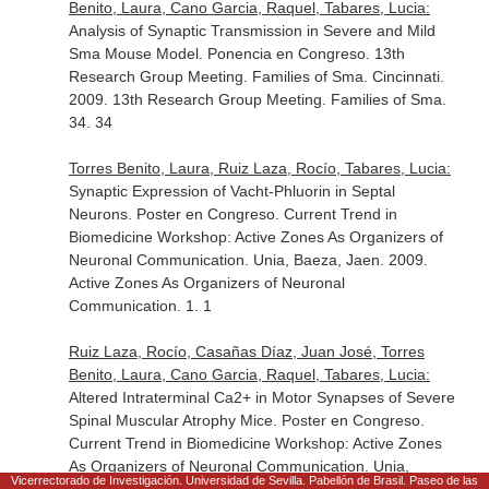
Benito, Laura, Cano Garcia, Raquel, Tabares, Lucia:
Analysis of Synaptic Transmission in Severe and Mild
Sma Mouse Model. Ponencia en Congreso. 13th
Research Group Meeting. Families of Sma. Cincinnati.
2009. 13th Research Group Meeting. Families of Sma.
34. 34
Torres Benito, Laura, Ruiz Laza, Rocío, Tabares, Lucia:
Synaptic Expression of Vacht-Phluorin in Septal
Neurons. Poster en Congreso. Current Trend in
Biomedicine Workshop: Active Zones As Organizers of
Neuronal Communication. Unia, Baeza, Jaen. 2009.
Active Zones As Organizers of Neuronal
Communication. 1. 1
Ruiz Laza, Rocío, Casañas Díaz, Juan José, Torres
Benito, Laura, Cano Garcia, Raquel, Tabares, Lucia:
Altered Intraterminal Ca2+ in Motor Synapses of Severe
Spinal Muscular Atrophy Mice. Poster en Congreso.
Current Trend in Biomedicine Workshop: Active Zones
As Organizers of Neuronal Communication. Unia,
Vicerrectorado de Investigación. Universidad de Sevilla. Pabellón de Brasil. Paseo de las