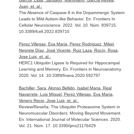
García, Lidia, Santiago, Martiniano, García Revilla,
Juan, et. al.:
The Absence of Caspase-8 in the Dopaminergic System
Leads to Mild Autism-like Behavior.
En: Frontiers In
Cellular Neuroscience
. 2022. Vol. 10. Núm. 839715.
10.3389/fcell.2022.839715
Perez Villegas, Eva Maria, Perez Rodriguez, Mikel,
Negrete Díaz, José Vicente, Ruiz Laza, Rocío, Rosa,
Jose Luis, et. al.:
HERC1 Ubiquitin Ligase Is Required for Hippocampal
Learning and Memory.
En: Frontiers in Neuroanatomy
.
2020. Vol. 14. 10-3389/fnana.2020.592797
Bachiller, Sara, Alonso Bellido, Isabel Maria, Real
Navarrete, Luis Miguel, Perez Villegas, Eva Maria,
Venero Recio, Jose Luis, et. al.:
Review/Reseña: The Ubiquitin Proteasome System in
Neuromuscular Disorders: Moving Beyond Movement.
En: International Journal of Molecular Sciences
. 2020.
Vol. 21. Núm. 17. 10.3390/ijms21176429