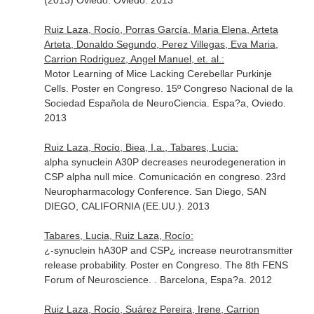
(2013) Oviedo. Oviedo. 2013
Ruiz Laza, Rocío, Porras García, Maria Elena, Arteta
Arteta, Donaldo Segundo, Perez Villegas, Eva Maria,
Carrion Rodriguez, Angel Manuel, et. al.:
Motor Learning of Mice Lacking Cerebellar Purkinje
Cells. Poster en Congreso. 15º Congreso Nacional de la
Sociedad Española de NeuroCiencia. Espa?a, Oviedo.
2013
Ruiz Laza, Rocío, Biea, I.a., Tabares, Lucia:
alpha synuclein A30P decreases neurodegeneration in
CSP alpha null mice. Comunicación en congreso. 23rd
Neuropharmacology Conference. San Diego, SAN
DIEGO, CALIFORNIA (EE.UU.). 2013
Tabares, Lucia, Ruiz Laza, Rocío:
¿-synuclein hA30P and CSP¿ increase neurotransmitter
release probability. Poster en Congreso. The 8th FENS
Forum of Neuroscience. . Barcelona, Espa?a. 2012
Ruiz Laza, Rocío, Suárez Pereira, Irene, Carrion