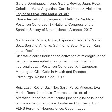
García Domínguez, Irene, García Revilla, Juan, Roca
Ceballos, Maria Angustias, Carrillo Jimenez, Alejandro,
Espinosa Oliva, Ana Maria, et. al.:
Characterization of Caspase 3 Th-IRES-Cre Mice.
Poster en Congreso. 17 National Congress of the
Spanish Society of Neuroscience. Alicante. 2017
Martinez de Pablos, Rocio, Espinosa Oliva, Ana Maria,
Boza Serrano, Antonio, Sarmiento Soto, Manuel, Ruiz
Laza, Rocío, et. al.:
Ulcerative colitis induces the activation of microglia in the
ventral mesencephalon along with dopaminergic
neuronal death. Poster en Congreso. XIII European
Meeting on Glial Cells in Health and Disease.
Edimburgo. Reino Unido. 2017
Ruiz Laza, Rocío, Bachiller, Sara, Perez Villegas, Eva
Maria, Rosa, Jose Luis, Tabares, Lucia, et. al.:
Alteration in the neuromuscular junction glial cells in the
tambaleante mutant mice. Poster en Congreso. 10th
FENS Forum of Neuroscience. Copenhague,