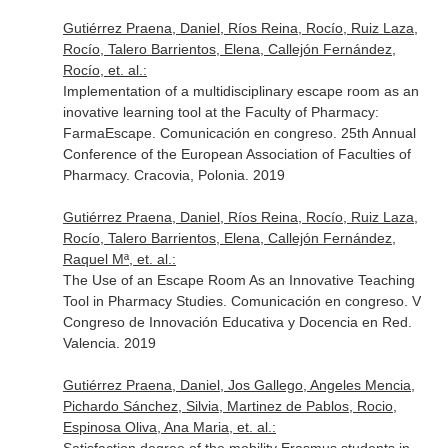
Gutiérrez Praena, Daniel, Ríos Reina, Rocío, Ruiz Laza,
Rocío, Talero Barrientos, Elena, Callejón Fernández,
Rocío, et. al.:
Implementation of a multidisciplinary escape room as an
inovative learning tool at the Faculty of Pharmacy:
FarmaEscape. Comunicación en congreso. 25th Annual
Conference of the European Association of Faculties of
Pharmacy. Cracovia, Polonia. 2019
Gutiérrez Praena, Daniel, Ríos Reina, Rocío, Ruiz Laza,
Rocío, Talero Barrientos, Elena, Callejón Fernández,
Raquel Mª, et. al.:
The Use of an Escape Room As an Innovative Teaching
Tool in Pharmacy Studies. Comunicación en congreso. V
Congreso de Innovación Educativa y Docencia en Red.
Valencia. 2019
Gutiérrez Praena, Daniel, Jos Gallego, Angeles Mencia,
Pichardo Sánchez, Silvia, Martinez de Pablos, Rocio,
Espinosa Oliva, Ana Maria, et. al.: