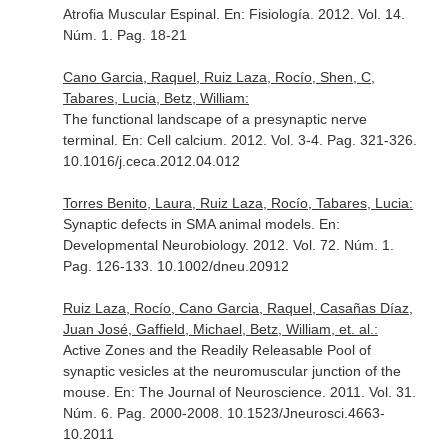
Atrofia Muscular Espinal.
En: Fisiología
. 2012. Vol. 14.
Núm. 1. Pag. 18-21
Cano Garcia, Raquel, Ruiz Laza, Rocío, Shen, C,
Tabares, Lucia, Betz, William:
The functional landscape of a presynaptic nerve
terminal.
En: Cell calcium
. 2012. Vol. 3-4. Pag. 321-326.
10.1016/j.ceca.2012.04.012
Torres Benito, Laura, Ruiz Laza, Rocío, Tabares, Lucia:
Synaptic defects in SMA animal models.
En:
Developmental Neurobiology
. 2012. Vol. 72. Núm. 1.
Pag. 126-133. 10.1002/dneu.20912
Ruiz Laza, Rocío, Cano Garcia, Raquel, Casañas Díaz,
Juan José, Gaffield, Michael, Betz, William, et. al.:
Active Zones and the Readily Releasable Pool of
synaptic vesicles at the neuromuscular junction of the
mouse.
En: The Journal of Neuroscience
. 2011. Vol. 31.
Núm. 6. Pag. 2000-2008. 10.1523/Jneurosci.4663-
10.2011