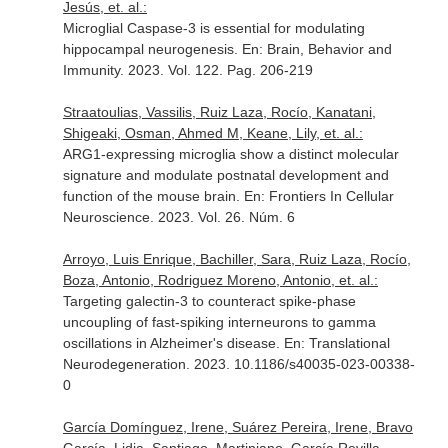
Jesús, et. al.:
Microglial Caspase-3 is essential for modulating
hippocampal neurogenesis.
En: Brain, Behavior and
Immunity
. 2023. Vol. 122. Pag. 206-219
Straatoulias, Vassilis, Ruiz Laza, Rocío, Kanatani,
Shigeaki, Osman, Ahmed M, Keane, Lily, et. al.:
ARG1-expressing microglia show a distinct molecular
signature and modulate postnatal development and
function of the mouse brain.
En: Frontiers In Cellular
Neuroscience
. 2023. Vol. 26. Núm. 6
Arroyo, Luis Enrique, Bachiller, Sara, Ruiz Laza, Rocío,
Boza, Antonio, Rodriguez Moreno, Antonio, et. al.:
Targeting galectin-3 to counteract spike-phase
uncoupling of fast-spiking interneurons to gamma
oscillations in Alzheimer's disease.
En: Translational
Neurodegeneration
. 2023. 10.1186/s40035-023-00338-
0
García Domínguez, Irene, Suárez Pereira, Irene, Bravo