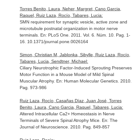
Torres Benito, Laura, Neher, Margret, Cano Garcia,
Raquel, Ruiz Laza, Rocío, Tabares, Lucia:
SMN requirement for synaptic vesicle, active zone and
microtubule postnatal organization in motor nerve
terminals.
En: PLoS One
. 2011. Vol. 6. Núm. 10. Pag. 1-
16. 10.1371/journal.pone.0026164
Simon, Christian M, Jablonka, Sibylle, Ruiz Laza, Rocío,
Tabares, Lucia, Sendtner, Michael:
Ciliary Neurotrophic Factor-Induced Sprouting Preserves
Motor Function in a Mouse Model of Mild Spinal
Muscular Atrophy.
En: Human Molecular Genetics
. 2010.
Pag. 973-986
Ruiz Laza, Rocío, Casañas Díaz, Juan José, Torres
Benito, Laura, Cano Garcia, Raquel, Tabares, Lucia:
Altered Intracellular Ca2+ Homeostasis in Nerve
Terminals of Severe Spinal Atrophy Mice.
En: The
Journal of Neuroscience
. 2010. Pag. 849-857