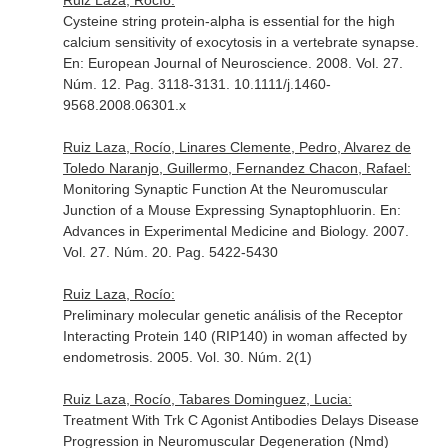
Ruiz Laza, Rocío:
Cysteine string protein-alpha is essential for the high
calcium sensitivity of exocytosis in a vertebrate synapse.
En: European Journal of Neuroscience
. 2008. Vol. 27.
Núm. 12. Pag. 3118-3131. 10.1111/j.1460-
9568.2008.06301.x
Ruiz Laza, Rocío, Linares Clemente, Pedro, Alvarez de
Toledo Naranjo, Guillermo, Fernandez Chacon, Rafael:
Monitoring Synaptic Function At the Neuromuscular
Junction of a Mouse Expressing Synaptophluorin.
En:
Advances in Experimental Medicine and Biology
. 2007.
Vol. 27. Núm. 20. Pag. 5422-5430
Ruiz Laza, Rocío:
Preliminary molecular genetic análisis of the Receptor
Interacting Protein 140 (RIP140) in woman affected by
endometrosis. 2005. Vol. 30. Núm. 2(1)
Ruiz Laza, Rocío, Tabares Dominguez, Lucia:
Treatment With Trk C Agonist Antibodies Delays Disease
Progression in Neuromuscular Degeneration (Nmd)