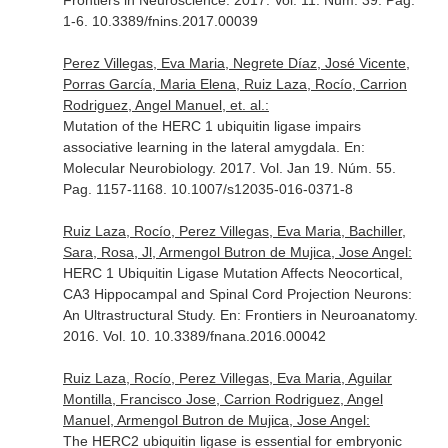
Frontiers in Neuroscience
. 2017. Vol. 11. Núm. 39. Pag.
1-6. 10.3389/fnins.2017.00039
Perez Villegas, Eva Maria, Negrete Díaz, José Vicente,
Porras García, Maria Elena, Ruiz Laza, Rocío, Carrion
Rodriguez, Angel Manuel, et. al.:
Mutation of the HERC 1 ubiquitin ligase impairs
associative learning in the lateral amygdala.
En:
Molecular Neurobiology
. 2017. Vol. Jan 19. Núm. 55.
Pag. 1157-1168. 10.1007/s12035-016-0371-8
Ruiz Laza, Rocío, Perez Villegas, Eva Maria, Bachiller,
Sara, Rosa, Jl, Armengol Butron de Mujica, Jose Angel:
HERC 1 Ubiquitin Ligase Mutation Affects Neocortical,
CA3 Hippocampal and Spinal Cord Projection Neurons:
An Ultrastructural Study.
En: Frontiers in Neuroanatomy
.
2016. Vol. 10. 10.3389/fnana.2016.00042
Ruiz Laza, Rocío, Perez Villegas, Eva Maria, Aguilar
Montilla, Francisco Jose, Carrion Rodriguez, Angel
Manuel, Armengol Butron de Mujica, Jose Angel:
The HERC2 ubiquitin ligase is essential for embryonic