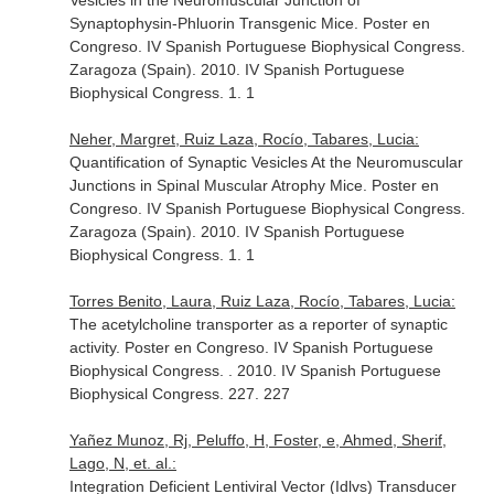
Vesicles in the Neuromuscular Junction of
Synaptophysin-Phluorin Transgenic Mice. Poster en
Congreso. IV Spanish Portuguese Biophysical Congress.
Zaragoza (Spain). 2010. IV Spanish Portuguese
Biophysical Congress. 1. 1
Neher, Margret, Ruiz Laza, Rocío, Tabares, Lucia:
Quantification of Synaptic Vesicles At the Neuromuscular
Junctions in Spinal Muscular Atrophy Mice. Poster en
Congreso. IV Spanish Portuguese Biophysical Congress.
Zaragoza (Spain). 2010. IV Spanish Portuguese
Biophysical Congress. 1. 1
Torres Benito, Laura, Ruiz Laza, Rocío, Tabares, Lucia:
The acetylcholine transporter as a reporter of synaptic
activity. Poster en Congreso. IV Spanish Portuguese
Biophysical Congress. . 2010. IV Spanish Portuguese
Biophysical Congress. 227. 227
Yañez Munoz, Rj, Peluffo, H, Foster, e, Ahmed, Sherif,
Lago, N, et. al.:
Integration Deficient Lentiviral Vector (Idlvs) Transducer