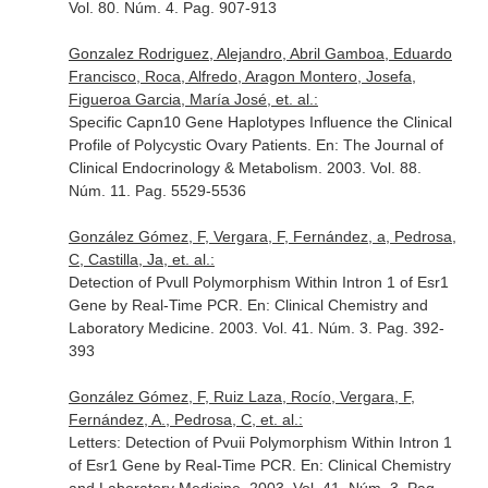
Vol. 80. Núm. 4. Pag. 907-913
Gonzalez Rodriguez, Alejandro, Abril Gamboa, Eduardo
Francisco, Roca, Alfredo, Aragon Montero, Josefa,
Figueroa Garcia, María José, et. al.:
Specific Capn10 Gene Haplotypes Influence the Clinical
Profile of Polycystic Ovary Patients.
En: The Journal of
Clinical Endocrinology & Metabolism
. 2003. Vol. 88.
Núm. 11. Pag. 5529-5536
González Gómez, F, Vergara, F, Fernández, a, Pedrosa,
C, Castilla, Ja, et. al.:
Detection of Pvull Polymorphism Within Intron 1 of Esr1
Gene by Real-Time PCR.
En: Clinical Chemistry and
Laboratory Medicine
. 2003. Vol. 41. Núm. 3. Pag. 392-
393
González Gómez, F, Ruiz Laza, Rocío, Vergara, F,
Fernández, A., Pedrosa, C, et. al.:
Letters: Detection of Pvuii Polymorphism Within Intron 1
of Esr1 Gene by Real-Time PCR.
En: Clinical Chemistry