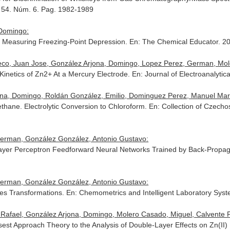
. 54. Núm. 6. Pag. 1982-1989
 Domingo:
r Measuring Freezing-Point Depression.
En: The Chemical Educator
. 2
co, Juan Jose, González Arjona, Domingo, Lopez Perez, German, Mol
Kinetics of Zn2+ At a Mercury Electrode.
En: Journal of Electroanalytic
ona, Domingo, Roldán González, Emilio, Dominguez Perez, Manuel Mar
thane. Electrolytic Conversion to Chloroform.
En: Collection of Czech
erman, González González, Antonio Gustavo:
ayer Perceptron Feedforward Neural Networks Trained by Back-Propag
erman, González González, Antonio Gustavo:
tes Transformations.
En: Chemometrics and Intelligent Laboratory Sys
afael, González Arjona, Domingo, Molero Casado, Miguel, Calvente 
osest Approach Theory to the Analysis of Double-Layer Effects on Zn(II