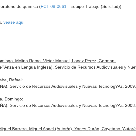
boratorio de química (
FCT-08-0661
- Equipo Trabajo (Solicitud))
s,
véase aqui
omingo, Molina Romo, Victor Manuel, Lopez Perez, German:
?Anza en Lengua Inglesa). Servicio de Recursos Audiovisuales y Nu
be, Rafael:
A). Servicio de Recursos Audiovisuales y Nuevas Tecnolog?As. 2009
na, Domingo:
A). Servicio de Recursos Audiovisuales y Nuevas Tecnolog?As. 2008
guel Barrera, Miguel Angel (Autor/a), Yanes Durán, Cayetano (Autor/