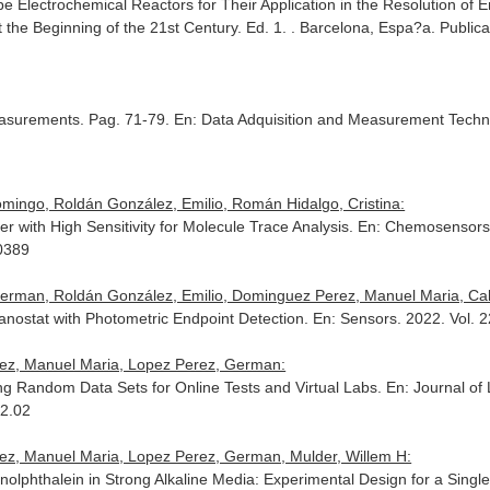
e Electrochemical Reactors for Their Application in the Resolution of
 the Beginning of the 21st Century
. Ed. 1. . Barcelona, Espa?a. Publi
easurements. Pag. 71-79.
En: Data Adquisition and Measurement Techn
mingo, Roldán González, Emilio, Román Hidalgo, Cristina:
er with High Sensitivity for Molecule Trace Analysis.
En: Chemosensor
0389
rman, Roldán González, Emilio, Dominguez Perez, Manuel Maria, Cale
vanostat with Photometric Endpoint Detection.
En: Sensors
. 2022. Vol. 
ez, Manuel Maria, Lopez Perez, German:
ng Random Data Sets for Online Tests and Virtual Labs.
En: Journal of
02.02
z, Manuel Maria, Lopez Perez, German, Mulder, Willem H:
enolphthalein in Strong Alkaline Media: Experimental Design for a Sing