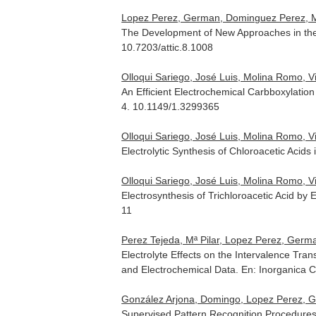
Lopez Perez, German, Dominguez Perez, Man
The Development of New Approaches in the
10.7203/attic.8.1008
Olloqui Sariego, José Luis, Molina Romo, 
An Efficient Electrochemical Carbboxylation
4. 10.1149/1.3299365
Olloqui Sariego, José Luis, Molina Romo, 
Electrolytic Synthesis of Chloroacetic Acid
Olloqui Sariego, José Luis, Molina Romo, 
Electrosynthesis of Trichloroacetic Acid by
11
Perez Tejeda, Mª Pilar, Lopez Perez, Germa
Electrolyte Effects on the Intervalence Tra
and Electrochemical Data.
En: Inorganica C
González Arjona, Domingo, Lopez Perez, G
Supervised Pattern Recognition Procedure