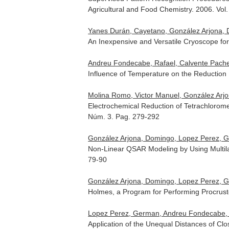
Agricultural and Food Chemistry
. 2006. Vol
Yanes Durán, Cayetano, González Arjona,
An Inexpensive and Versatile Cryoscope fo
Andreu Fondecabe, Rafael, Calvente Pache
Influence of Temperature on the Reduction 
Molina Romo, Victor Manuel, González Arj
Electrochemical Reduction of Tetrachlorome
Núm. 3. Pag. 279-292
González Arjona, Domingo, Lopez Perez, G
Non-Linear QSAR Modeling by Using Multil
79-90
González Arjona, Domingo, Lopez Perez, G
Holmes, a Program for Performing Procrus
Lopez Perez, German, Andreu Fondecabe, R
Application of the Unequal Distances of Cl