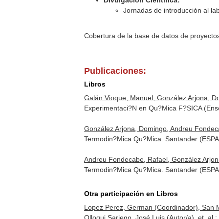
Divulgación Científica:
Jornadas de introducción al la
Cobertura de la base de datos de proyecto
Publicaciones:
Libros
Galán Vioque, Manuel, González Arjona, D
Experimentaci?N en Qu?Mica F?SICA (Ense
González Arjona, Domingo, Andreu Fondeca
Termodin?Mica Qu?Mica. Santander (ESPAÑ
Andreu Fondecabe, Rafael, González Arjo
Termodin?Mica Qu?Mica. Santander (ESPAÑ
Otra participación en Libros
Lopez Perez, German (Coordinador), San Mi
Olloqui Sariego, José Luis (Autor/a), et. al.: