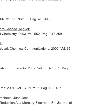
006. Vol. 11. Núm. 6. Pag. 410-412
ero Casado, Miguel:
al Chemistry
. 2003. Vol. 552. Pag. 247-259
ia:
oslovak Chemical Communications
. 2002. Vol. 67.
ation.
En: Talanta
. 2002. Vol. 56. Núm. 1. Pag.
tems
. 2001. Vol. 57. Núm. 2. Pag. 133-137
Pacheco, Juan Jose:
) Reduction At a Mercury Electrode.
En: Journal of