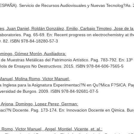
 (ESPAÑA). Servicio de Recursos Audiovisuales y Nuevas Tecnolog?As
, Juan Daniel, Roldán González, Emilio, Carbajo Timoteo, Jose de la
aboratories. Pag. 65-69.
En: Recent progress on electrochemistry at th
0. 82. ISBN 978-84-18280-57-3
omingo, Gómez Morón, Auxiliadora:
 de Muestras Metálicas del Patrimonio Artístico. Pag. 783-792.
En: 13º
añola de Ensayos No Destructivos. 2015. ISBN 978-84-606-7565-5
Manuel, Molina Romo, Victor Manuel:
ua Inglesa para la Asignatura Experimentaci?N en Qu?Mica F?SICA. Pa
niversidad de Burgos. 2009. ISBN 978-84-92681-07-5
 Arjona, Domingo, Lopez Perez, German:
luaci?N Docente. Pag. 173-174.
En: Innovacion Docente en Qimica
. Bur
Romo, Victor Manuel, ,Angel, Montiel, Vicente, et. al.: