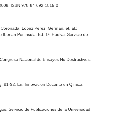
. 2008. ISBN 978-84-692-1815-0
 Coronada, López Pérez, Germán, et. al.:
e Iberian Peninsula
. Ed. 1ª. Huelva. Servicio de
 Congreso Nacional de Ensayos No Destructivos.
g. 91-92.
En: Innovacion Docente en Qimica
.
gos. Servicio de Publicaciones de la Universidad