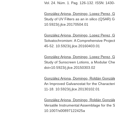
Vol. 24. Núm. 1. Pag. 126-132. ISSN: 1430
González Arjona, Domingo, Lopez Perez, G
Study of UV Filters as an in silico (QSAR) 
10.5923/j.jlce.20170504.01
González Arjona, Domingo, Lopez Perez, 
Solvatochromism: A Comprehensive Project 
45-52. 10.5923/j.jlce.20160403.01
González Arjona, Domingo, Lopez Perez, G
Study of Sunscreen Lotions, a Modular Che
doi=10.5923/j.jlce.20150303.02
González Arjona, Domingo, Roldán Gonzále
An Improved Galvanostat for the Characteri
11-18. 10.5923/j.jlce.20130102.01
González Arjona, Domingo, Roldán Gonzále
Versatile Instrumental Assemblage for the 
10.1007/s00897122425a