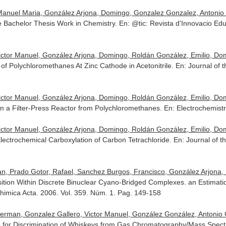
uel Maria, González Arjona, Domingo, Gonzalez Gonzalez, Antonio Gus
 Bachelor Thesis Work in Chemistry.
En: @tic: Revista d'Innovacio Edu
Victor Manuel, González Arjona, Domingo, Roldán González, Emilio, D
 of Polychloromethanes At Zinc Cathode in Acetonitrile.
En: Journal of 
Victor Manuel, González Arjona, Domingo, Roldán González, Emilio, D
s in a Filter-Press Reactor from Polychloromethanes.
En: Electrochemis
Victor Manuel, González Arjona, Domingo, Roldán González, Emilio, D
 Electrochemical Carboxylation of Carbon Tetrachloride.
En: Journal of t
n, Prado Gotor, Rafael, Sanchez Burgos, Francisco, González Arjona, D
nsition Within Discrete Binuclear Cyano-Bridged Complexes. an Estimatio
himica Acta
. 2006. Vol. 359. Núm. 1. Pag. 149-158
erman, Gonzalez Gallero, Victor Manuel, González González, Antonio
s for Discrimination of Whiskeys from Gas Chromatography/Mass Spec