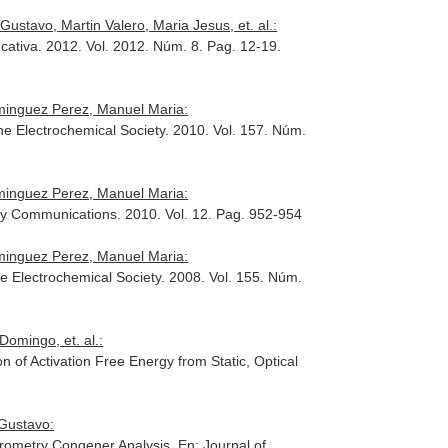
tavo, Martin Valero, Maria Jesus, et. al.:
cativa
. 2012. Vol. 2012. Núm. 8. Pag. 12-19.
ominguez Perez, Manuel Maria:
the Electrochemical Society
. 2010. Vol. 157. Núm.
ominguez Perez, Manuel Maria:
try Communications
. 2010. Vol. 12. Pag. 952-954
ominguez Perez, Manuel Maria:
he Electrochemical Society
. 2008. Vol. 155. Núm.
omingo, et. al.:
n of Activation Free Energy from Static, Optical
 Gustavo:
trometry Congener Analysis.
En: Journal of