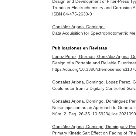
Design and Development of Filter-Press Typ
Trends in Electrochemistry and Corrosion At
ISBN 84-475-2639-9
González Arjona, Domingo:
Data Acquisition for Spectrophotometric M
Publicaciones en Revistas
Lopez Perez, German, González Arjona, Do
Design of a Portable and Reliable Fluorimet
https://doi.org/10.3390/chemosensors1107
González Arjona, Domingo, Lopez Perez, Ge
Coulometer from a Digitally Controlled Gal
González Arjona, Domingo, Dominguez Per
Noise-injection as an Approach to Generati
Núm. 2. Pag. 26-35. 10.5923/j.jlce.202109
González Arjona, Domingo, Dominguez Pere
Primary Kinetic Salt Effect on Fading of Ph