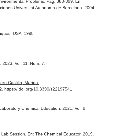
 Environmental Problems. Pag. 383-399.
En:
caciones Universitat Autonoma de Barcelona. 2004.
iques
. USA. 1998
s
. 2023. Vol. 11. Núm. 7.
ro Castillo, Marina:
22. https:// doi.org/10.3390/s22197541
 Laboratory Chemical Education
. 2021. Vol. 9.
le Lab Session.
En: The Chemical Educator
. 2019.