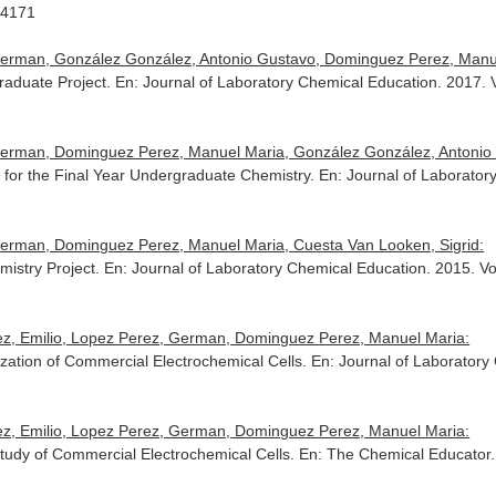
-4171
erman, González González, Antonio Gustavo, Dominguez Perez, Manue
Graduate Project.
En: Journal of Laboratory Chemical Education
. 2017. 
German, Dominguez Perez, Manuel Maria, González González, Antonio
for the Final Year Undergraduate Chemistry.
En: Journal of Laborator
erman, Dominguez Perez, Manuel Maria, Cuesta Van Looken, Sigrid:
mistry Project.
En: Journal of Laboratory Chemical Education
. 2015. Vo
z, Emilio, Lopez Perez, German, Dominguez Perez, Manuel Maria:
zation of Commercial Electrochemical Cells.
En: Journal of Laboratory
z, Emilio, Lopez Perez, German, Dominguez Perez, Manuel Maria:
Study of Commercial Electrochemical Cells.
En: The Chemical Educator