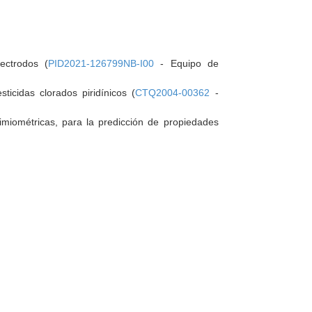
ectrodos (
PID2021-126799NB-I00
- Equipo de
ticidas clorados piridínicos (
CTQ2004-00362
-
miométricas, para la predicción de propiedades