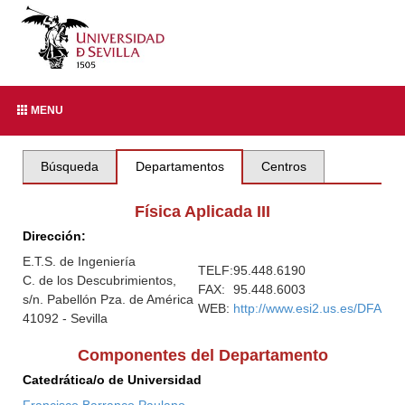
MENU
Búsqueda
Departamentos
Centros
Física Aplicada III
Dirección:
E.T.S. de Ingeniería
TELF:
95.448.6190
C. de los Descubrimientos,
FAX:
95.448.6003
s/n. Pabellón Pza. de América
WEB:
http://www.esi2.us.es/DFA
41092 - Sevilla
Componentes del Departamento
Catedrática/o de Universidad