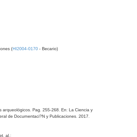
iones (
HI2004-0170
- Becario)
es arqueológicos. Pag. 255-268.
En: La Ciencia y
eral de Documentaci?N y Publicaciones. 2017.
. al.: