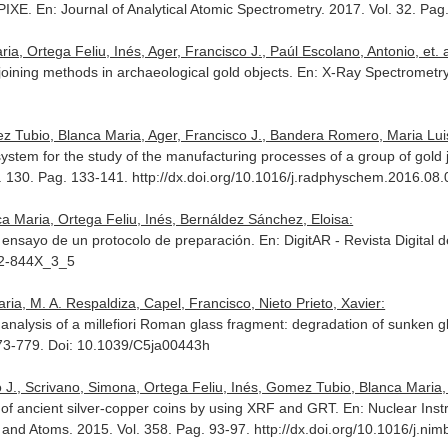
 PIXE.
En: Journal of Analytical Atomic Spectrometry
. 2017. Vol. 32. Pa
, Ortega Feliu, Inés, Ager, Francisco J., Paúl Escolano, Antonio, et. a
joining methods in archaeological gold objects.
En: X-Ray Spectrometr
 Tubio, Blanca Maria, Ager, Francisco J., Bandera Romero, Maria Luisa 
 system for the study of the manufacturing processes of a group of gol
l. 130. Pag. 133-141. http://dx.doi.org/10.1016/j.radphyschem.2016.08
 Maria, Ortega Feliu, Inés, Bernáldez Sánchez, Eloisa:
: ensayo de un protocolo de preparación.
En: DigitAR - Revista Digital 
182-844X_3_5
ia, M. A. Respaldiza, Capel, Francisco, Nieto Prieto, Xavier:
nalysis of a millefiori Roman glass fragment: degradation of sunken g
773-779. Doi: 10.1039/C5ja00443h
J., Scrivano, Simona, Ortega Feliu, Inés, Gomez Tubio, Blanca Maria, e
n of ancient silver-copper coins by using XRF and GRT.
En: Nuclear Ins
s and Atoms
. 2015. Vol. 358. Pag. 93-97. http://dx.doi.org/10.1016/j.ni