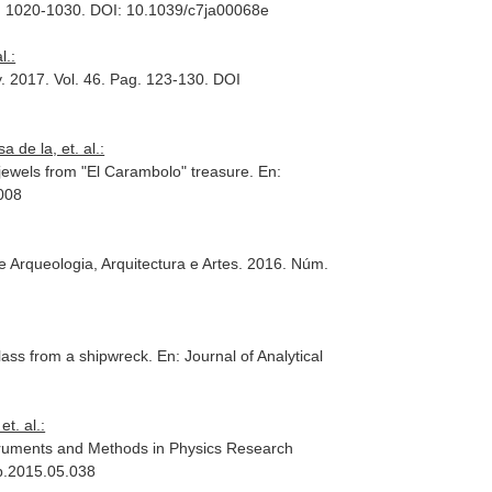
g. 1020-1030. DOI: 10.1039/c7ja00068e
l.:
y
. 2017. Vol. 46. Pag. 123-130. DOI
de la, et. al.:
d jewels from "El Carambolo" treasure.
En:
.008
de Arqueologia, Arquitectura e Artes
. 2016. Núm.
lass from a shipwreck.
En: Journal of Analytical
t. al.:
truments and Methods in Physics Research
mb.2015.05.038