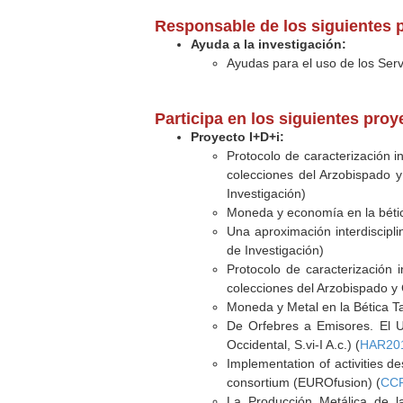
Responsable de los siguientes 
Ayuda a la investigación:
Ayudas para el uso de los Serv
Participa en los siguientes pro
Proyecto I+D+i:
Protocolo de caracterización in
colecciones del Arzobispado y 
Investigación)
Moneda y economía en la bética
Una aproximación interdiscipl
de Investigación)
Protocolo de caracterización i
colecciones del Arzobispado y C
Moneda y Metal en la Bética T
De Orfebres a Emisores. El U
Occidental, S.vi-I A.c.) (
HAR201
Implementation of activities 
consortium (EUROfusion) (
CC
La Producción Metálica de la