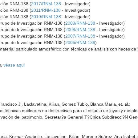
gación RNM-138 (
2017/RNM-138
- Investigador)
gación RNM-138 (
2011/RNM-138
- Investigador)
gación RNM-138 (
2010/RNM-138
- Investigador)
Grupo de Investigación RNM-138 (
2009/RNM-138
- Investigador)
Grupo de Investigación RNM-138 (
2008/RNM-138
- Investigador)
Grupo de Investigación RNM-138 (
2007/RNM-138
- Investigador)
Grupo de Investigación RNM-138 (
2005/RNM-138
)
material particulado atmosférico con técnicas de análisis con haces de 
s,
véase aqui
ancisco J., Laclavetine, Kilian, Gomez Tubio, Blanca Maria, et. al.:
as técnicas nucleares no destructivas para el estudio de joyas y metal
rvación del patrimonio
. Secretar?a General T?Cnica Subdirecci?N Gen
a, Kriznar, Anabelle, Laclavetine, Kilian, Moreno Suárez, Ana Isabel, et