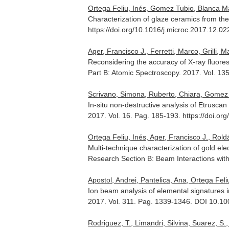
Ortega Feliu, Inés, Gomez Tubio, Blanca M
Characterization of glaze ceramics from the
https://doi.org/10.1016/j.microc.2017.12.02
Ager, Francisco J., Ferretti, Marco, Grilli, M
Reconsidering the accuracy of X-ray fluor
Part B: Atomic Spectroscopy
. 2017. Vol. 13
Scrivano, Simona, Ruberto, Chiara, Gomez Tu
In-situ non-destructive analysis of Etrusc
2017. Vol. 16. Pag. 185-193. https://doi.or
Ortega Feliu, Inés, Ager, Francisco J., Rold
Multi-technique characterization of gold elec
Research Section B: Beam Interactions wit
Apostol, Andrei, Pantelica, Ana, Ortega Feli
Ion beam analysis of elemental signatures 
2017. Vol. 311. Pag. 1339-1346. DOI 10.1
Rodriguez, T., Limandri, Silvina, Suarez, S.,