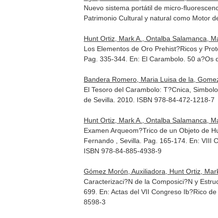
Nuevo sistema portátil de micro-fluorescen
Patrimonio Cultural y natural como Motor de
Hunt Ortiz, Mark A., Ontalba Salamanca, Mar
Los Elementos de Oro Prehist?Ricos y Prot
Pag. 335-344.
En: El Carambolo. 50 a?Os 
Bandera Romero, Maria Luisa de la, Gomez 
El Tesoro del Carambolo: T?Cnica, Simbol
de Sevilla. 2010. ISBN 978-84-472-1218-7
Hunt Ortiz, Mark A., Ontalba Salamanca, Ma
Examen Arqueom?Trico de un Objeto de Hue
Fernando , Sevilla. Pag. 165-174.
En: VIII
ISBN 978-84-885-4938-9
Gómez Morón, Auxiliadora, Hunt Ortiz, Mark
Caracterizaci?N de la Composici?N y Estr
699.
En: Actas del VII Congreso Ib?Rico d
8598-3