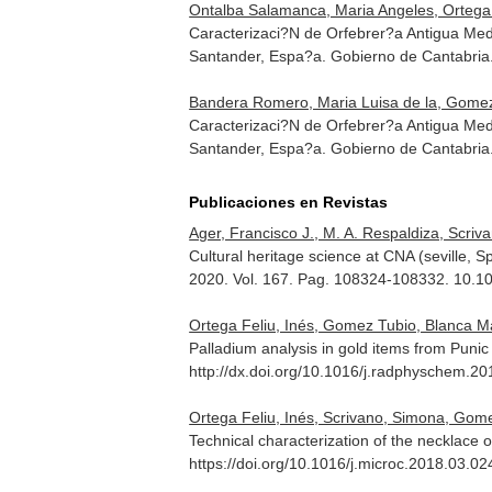
Ontalba Salamanca, Maria Angeles, Ortega F
Caracterizaci?N de Orfebrer?a Antigua Med
Santander, Espa?a. Gobierno de Cantabria
Bandera Romero, Maria Luisa de la, Gomez 
Caracterizaci?N de Orfebrer?a Antigua Med
Santander, Espa?a. Gobierno de Cantabria
Publicaciones en Revistas
Ager, Francisco J., M. A. Respaldiza, Scriv
Cultural heritage science at CNA (seville, S
2020. Vol. 167. Pag. 108324-108332. 10.1
Ortega Feliu, Inés, Gomez Tubio, Blanca Mar
Palladium analysis in gold items from Punic
http://dx.doi.org/10.1016/j.radphyschem.2
Ortega Feliu, Inés, Scrivano, Simona, Gomez
Technical characterization of the necklace
https://doi.org/10.1016/j.microc.2018.03.02