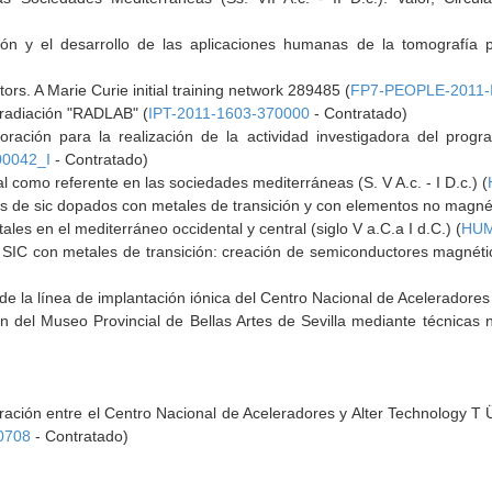
ción y el desarrollo de las aplicaciones humanas de la tomografía 
tors. A Marie Curie initial training network 289485 (
FP7-PEOPLE-2011-
rradiación "RADLAB" (
IPT-2011-1603-370000
- Contratado)
oración para la realización de la actividad investigadora del pro
0042_I
- Contratado)
al como referente en las sociedades mediterráneas (S. V A.c. - I D.c.) (
 de sic dopados con metales de transición y con elementos no magnét
es en el mediterráneo occidental y central (siglo V a.C.a I d.C.) (
HUM
 SIC con metales de transición: creación de semiconductores magnétic
 de la línea de implantación iónica del Centro Nacional de Aceleradores
n del Museo Provincial de Bellas Artes de Sevilla mediante técnicas n
ación entre el Centro Nacional de Aceleradores y Alter Technology T Ü
0708
- Contratado)