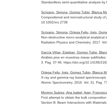
Standardless semi-quantitative analysis by
Scrivano, Simona, Gomez Tubio, Blanca Maria
Compositional and microstructural study of 
10.1002/xrs.2738
Scrivano, Simona, Ortega Feliu, Inés, Gomez
Non-destructive micro-analytical analytical
Radiation Physics and Chemistry
. 2017. Vo
García Viñas, Esteban, Gomez Tubio, Blanca
Análisis pixe en muestras óseas subfósiles
3. Pag. 37-46. https://doi.org/10.14195/2
Ortega Feliu, Inés, Gomez Tubio, Blanca Mar
X-ray and gamma-ray based spectroscopic a
Atomic Spectrometry
. 2016. Vol. 31. Pag. 
Moreno Suárez, Ana Isabel, Ager, Francisco 
First attempt to obtain the bulk compositio
Section B: Beam Interactions with Material