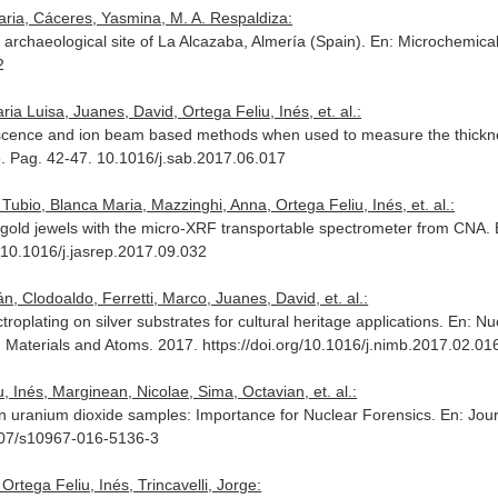
aria, Cáceres, Yasmina, M. A. Respaldiza:
 archaeological site of La Alcazaba, Almería (Spain).
En: Microchemical
2
aria Luisa, Juanes, David, Ortega Feliu, Inés, et. al.:
escence and ion beam based methods when used to measure the thickne
5. Pag. 42-47. 10.1016/j.sab.2017.06.017
bio, Blanca Maria, Mazzinghi, Anna, Ortega Feliu, Inés, et. al.:
an gold jewels with the micro-XRF transportable spectrometer from CNA.
g/10.1016/j.jasrep.2017.09.032
án, Clodoaldo, Ferretti, Marco, Juanes, David, et. al.:
troplating on silver substrates for cultural heritage applications.
En: Nu
h Materials and Atoms
. 2017. https://doi.org/10.1016/j.nimb.2017.02.01
u, Inés, Marginean, Nicolae, Sima, Octavian, et. al.:
in uranium dioxide samples: Importance for Nuclear Forensics.
En: Jour
007/s10967-016-5136-3
 Ortega Feliu, Inés, Trincavelli, Jorge: