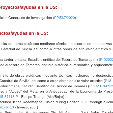
proyectos/ayudas en la US:
icios Generales de Investigación (
PPI567/2020
)
yectos/ayudas en la US:
 situ de obras pictóricas mediante técnicas nucleares no destructivas y
Catedral de Sevilla así como a otras obras de alto valor artístico y 
 tardorromana: Estudio científico del Tesoro de Tomares (II) (
PID202
inar al tesoro de Tomares: estudio histórico-numismático y arqueométr
n situ de obras pictóricas mediante técnicas nucleares no destructiva
atedral de Sevilla, así como a otras obras de alto valor artístico (
P18-
ardorromana. Estudio Científico del Tesoro de Tomares (
PGC2018-0935
so y "Abuso" del Metal en la Antiguedad: de la Economía de Prestig
5-67113-P
- Equipo Trabajo (Alta/Baja))
described in the Roadmap to Fusion during Horizon 2020 through a J
REF6410
- Investigador)
s Sociedades Mediterráneas (Ss. VII A.c. - II D.c.): Valor, Circu