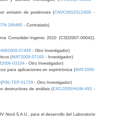
por emisión de positrones (
CNVCINS2012/005
-
ITN-289485
- Contratado)
grama Consolider-Ingenio 2010 (CSD2007-00042).
HAR2009-07449
- Otro Investigador)
icos (
MAT2009-07160
- Investigador)
2006-03154
- Otro Investigador)
os para aplicaciones en espintrónica (
MAT2006-
 (
P06-TEP-01739
- Otro Investigador)
o destructivas de análisis (
EXC/2005/HUM-493
-
V Nord S.A.U., para el desarrollo del Laboratorio