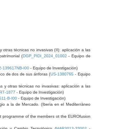
 otras técnicas no invasivas (II): aplicación a las
patrimonial (
DGP_PIDI_2024_01002
- Equipo de
2-139617NB-I00
- Equipo de Investigación)
ico de dos de sus ánforas (
US-1380765
- Equipo
s y otras técnicas no invasivas: aplicación a las
RT-1877
- Equipo de Investigación)
11-B-I00
- Equipo de Investigación)
io a la de Mercado. (Iberia en el Mediterráneo
oint programme of the members ot the EUROfusion
lación y Cambio Tecnológico (
HAR2012-33002
-