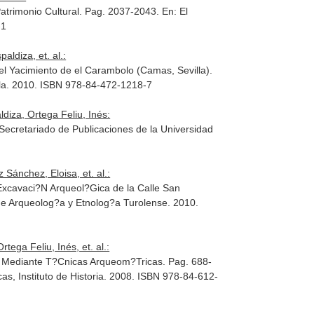
Patrimonio Cultural. Pag. 2037-2043.
En: El
-1
ldiza, et. al.:
l Yacimiento de el Carambolo (Camas, Sevilla).
illa. 2010. ISBN 978-84-472-1218-7
iza, Ortega Feliu, Inés:
 Secretariado de Publicaciones de la Universidad
Sánchez, Eloisa, et. al.:
xcavaci?N Arqueol?Gica de la Calle San
de Arqueolog?a y Etnolog?a Turolense. 2010.
ega Feliu, Inés, et. al.:
a Mediante T?Cnicas Arqueom?Tricas. Pag. 688-
as, Instituto de Historia. 2008. ISBN 978-84-612-