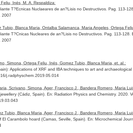
eliu, Inés, M. A. Respaldiza:
iante T?Ecnicas Nuclaeares de an?Lisis no Destructivos. Pag. 113-12
. 2007
Tubio, Blanca Maria, Ontalba Salamanca, Maria Angeles, Ortega Feliu,
iante T?Cnicas Nucleares de an?Lisis no Destructivos. Pag. 113-128.
. 2007
ano, Simona, Ortega Feliu, Inés, Gomez Tubio, Blanca Maria, et. al.:
pain): Applications of XRF and IBA techniques to art and archaeological
016/j.radphyschem.2019.05.014
ia, Scrivano, Simona, Ager, Francisco J., Bandera Romero, Maria Luisa 
 jewellery (Cádiz, Spain).
En: Radiation Physics and Chemistry
. 2020. 
019.03.043
 Tubio, Blanca Maria, Ager, Francisco J., Bandera Romero, Maria Luisa 
 of El Carambolo hoard (Camas, Seville, Spain).
En: Microchemical Jour
4