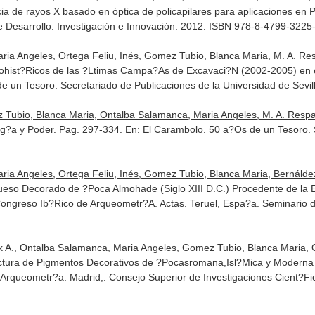
cia de rayos X basado en óptica de policapilares para aplicaciones en 
 Desarrollo: Investigación e Innovación
. 2012. ISBN 978-8-4799-3225
ia Angeles, Ortega Feliu, Inés, Gomez Tubio, Blanca Maria, M. A. Respa
ohist?Ricos de las ?Ltimas Campa?As de Excavaci?N (2002-2005) en e
de un Tesoro
. Secretariado de Publicaciones de la Universidad de Sev
Tubio, Blanca Maria, Ontalba Salamanca, Maria Angeles, M. A. Respald
og?a y Poder. Pag. 297-334.
En: El Carambolo. 50 a?Os de un Tesoro
.
ria Angeles, Ortega Feliu, Inés, Gomez Tubio, Blanca Maria, Bernáldez 
so Decorado de ?Poca Almohade (Siglo XIII D.C.) Procedente de la E
 Congreso Ib?Rico de Arqueometr?A. Actas
. Teruel, Espa?a. Seminario 
 A., Ontalba Salamanca, Maria Angeles, Gomez Tubio, Blanca Maria, Ort
uctura de Pigmentos Decorativos de ?Pocasromana,Isl?Mica y Modern
e Arqueometr?a
. Madrid,. Consejo Superior de Investigaciones Cient?Fic