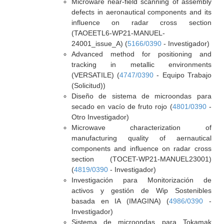
Microware near-field scanning of assembly
defects in aeronautical components and its
influence on radar cross section
(TAOEETL6-WP21-MANUEL-
24001_issue_A) (
5166/0390
- Investigador)
Advanced method for positioning and
tracking in metallic environments
(VERSATILE) (
4747/0390
- Equipo Trabajo
(Solicitud))
Diseño de sistema de microondas para
secado en vacío de fruto rojo (
4801/0390
-
Otro Investigador)
Microwave characterization of
manufacturing quality of aernautical
components and influence on radar cross
section (TOCET-WP21-MANUEL23001)
(
4819/0390
- Investigador)
Investigación para Monitorización de
activos y gestión de Wip Sostenibles
basada en IA (IMAGINA) (
4986/0390
-
Investigador)
Sistema de microondas para Tokamak