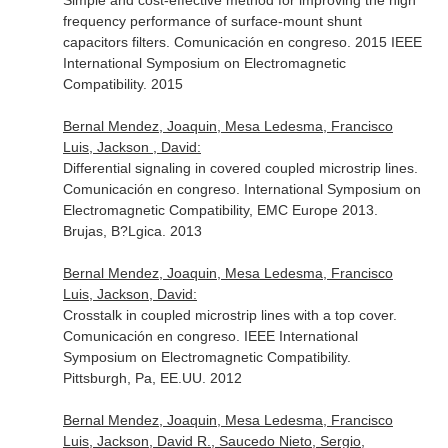
Simple and cost-effective method for improving the high
frequency performance of surface-mount shunt
capacitors filters. Comunicación en congreso. 2015 IEEE
International Symposium on Electromagnetic
Compatibility. 2015
Bernal Mendez, Joaquin, Mesa Ledesma, Francisco
Luis, Jackson , David:
Differential signaling in covered coupled microstrip lines.
Comunicación en congreso. International Symposium on
Electromagnetic Compatibility, EMC Europe 2013.
Brujas, B?Lgica. 2013
Bernal Mendez, Joaquin, Mesa Ledesma, Francisco
Luis, Jackson, David:
Crosstalk in coupled microstrip lines with a top cover.
Comunicación en congreso. IEEE International
Symposium on Electromagnetic Compatibility.
Pittsburgh, Pa, EE.UU. 2012
Bernal Mendez, Joaquin, Mesa Ledesma, Francisco
Luis, Jackson, David R., Saucedo Nieto, Sergio,