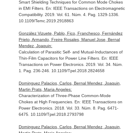
Smart Shielding Techniques for Common Mode Chokes
in EMI Filters.
En: IEEE Transactions on Electromagnetic
Compatibility
. 2019. Vol. 61. Núm. 4. Pag. 1329-1336.
10.1109/Temc.2019.2918863
González Vizuete, Pablo, Fico, Franchesco, Fernández
Prieto, Armando, Freire Rosales, Manuel Jose, Bernal
Mendez, Joaquin:
Calculation of Parasitic Self- and Mutual-Inductances of
Thin-Film Capacitors for Power Line Filters.
En: IEEE
Transactions on Power Electronics
. 2019. Vol. 34. Núm.
1. Pag. 236-246. 10.1109/Tpel.2018.2824658
Dominguez Palacios, Carlos, Bernal Mendez, Joaquin,
Martin Prats, Maria Angeles:
Characterization of Three-Phase Common-Mode
Chokes at High Frequencies.
En: IEEE Transactions on
Power Electronics
. 2018. Vol. 33. Núm. 8. Pag. 6471-
6475. 10.1109/Tpel.2018.2793798
Dominguez Palacios, Carlos, Bernal Mendez, Joaquin,