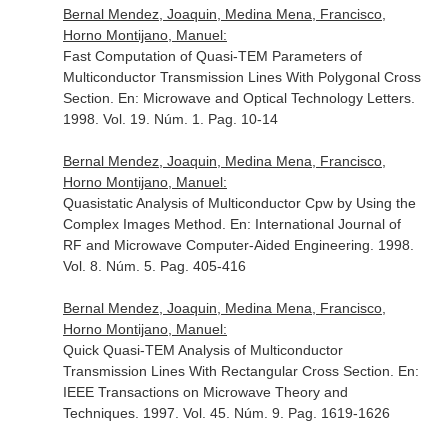
Bernal Mendez, Joaquin, Medina Mena, Francisco,
Horno Montijano, Manuel:
Fast Computation of Quasi-TEM Parameters of
Multiconductor Transmission Lines With Polygonal Cross
Section.
En: Microwave and Optical Technology Letters
.
1998. Vol. 19. Núm. 1. Pag. 10-14
Bernal Mendez, Joaquin, Medina Mena, Francisco,
Horno Montijano, Manuel:
Quasistatic Analysis of Multiconductor Cpw by Using the
Complex Images Method.
En: International Journal of
RF and Microwave Computer-Aided Engineering
. 1998.
Vol. 8. Núm. 5. Pag. 405-416
Bernal Mendez, Joaquin, Medina Mena, Francisco,
Horno Montijano, Manuel:
Quick Quasi-TEM Analysis of Multiconductor
Transmission Lines With Rectangular Cross Section.
En:
IEEE Transactions on Microwave Theory and
Techniques
. 1997. Vol. 45. Núm. 9. Pag. 1619-1626