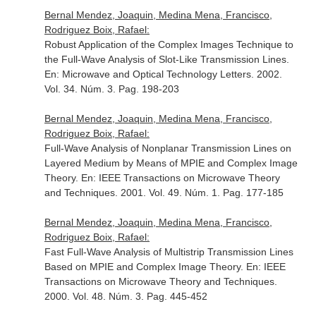
Bernal Mendez, Joaquin, Medina Mena, Francisco,
Rodriguez Boix, Rafael:
Robust Application of the Complex Images Technique to
the Full-Wave Analysis of Slot-Like Transmission Lines.
En: Microwave and Optical Technology Letters
. 2002.
Vol. 34. Núm. 3. Pag. 198-203
Bernal Mendez, Joaquin, Medina Mena, Francisco,
Rodriguez Boix, Rafael:
Full-Wave Analysis of Nonplanar Transmission Lines on
Layered Medium by Means of MPIE and Complex Image
Theory.
En: IEEE Transactions on Microwave Theory
and Techniques
. 2001. Vol. 49. Núm. 1. Pag. 177-185
Bernal Mendez, Joaquin, Medina Mena, Francisco,
Rodriguez Boix, Rafael:
Fast Full-Wave Analysis of Multistrip Transmission Lines
Based on MPIE and Complex Image Theory.
En: IEEE
Transactions on Microwave Theory and Techniques
.
2000. Vol. 48. Núm. 3. Pag. 445-452