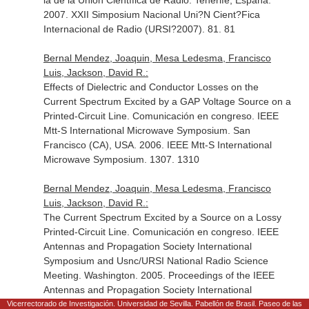
la de la Unión Científica de Radio. Tenerife, España.
2007. XXII Simposium Nacional Uni?N Cient?Fica
Internacional de Radio (URSI?2007). 81. 81
Bernal Mendez, Joaquin, Mesa Ledesma, Francisco
Luis, Jackson, David R.:
Effects of Dielectric and Conductor Losses on the
Current Spectrum Excited by a GAP Voltage Source on a
Printed-Circuit Line. Comunicación en congreso. IEEE
Mtt-S International Microwave Symposium. San
Francisco (CA), USA. 2006. IEEE Mtt-S International
Microwave Symposium. 1307. 1310
Bernal Mendez, Joaquin, Mesa Ledesma, Francisco
Luis, Jackson, David R.:
The Current Spectrum Excited by a Source on a Lossy
Printed-Circuit Line. Comunicación en congreso. IEEE
Antennas and Propagation Society International
Symposium and Usnc/URSI National Radio Science
Meeting. Washington. 2005. Proceedings of the IEEE
Antennas and Propagation Society International
Symposium and Usnc/URSI National Radio Science
Vicerrectorado de Investigación. Universidad de Sevilla. Pabellón de Brasil. Paseo de las