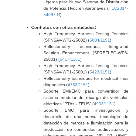
Ligeros para Nuevo Sistema de Distribución
de Potencia Hvdc en Aeronaves (
TEC2014-
54097-R
)
Contratos con otras entidades:
High Frequency Harness Testing Technics
(SPNSAV-WP2-25002) (
5804/1151
)
Reflectometry Techniques, Integrated
Solution Enhancement (SPREFLEC-WP3-
25001) (
5417/1151
)
High Frequency Harness Testing Technics
(SPNSAV-WP1-25001) (
5423/1151
)
Reflectometry techniques for electrical lines
diagnostics (
4763/1151
)
Soporte EMI/EMC para convertidor de
sistema modular de recarga de vehículos
eléctricos "PTAs - ZEUS" (
4933/1151
)
Soporte EMC para investigación y
desarrollo de una nueva tecnología de
detección de marcas e iluminación para la
producción de contenidos audiovisuales y
videojuegos en entorno VP XR (EMC-