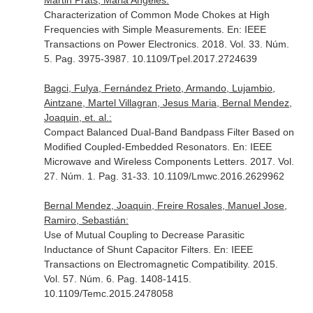
Martin Prats, Maria Angeles:
Characterization of Common Mode Chokes at High
Frequencies with Simple Measurements.
En: IEEE
Transactions on Power Electronics
. 2018. Vol. 33. Núm.
5. Pag. 3975-3987. 10.1109/Tpel.2017.2724639
Bagci, Fulya, Fernández Prieto, Armando, Lujambio,
Aintzane, Martel Villagran, Jesus Maria, Bernal Mendez,
Joaquin, et. al.:
Compact Balanced Dual-Band Bandpass Filter Based on
Modified Coupled-Embedded Resonators.
En: IEEE
Microwave and Wireless Components Letters
. 2017. Vol.
27. Núm. 1. Pag. 31-33. 10.1109/Lmwc.2016.2629962
Bernal Mendez, Joaquin, Freire Rosales, Manuel Jose,
Ramiro, Sebastián:
Use of Mutual Coupling to Decrease Parasitic
Inductance of Shunt Capacitor Filters.
En: IEEE
Transactions on Electromagnetic Compatibility
. 2015.
Vol. 57. Núm. 6. Pag. 1408-1415.
10.1109/Temc.2015.2478058