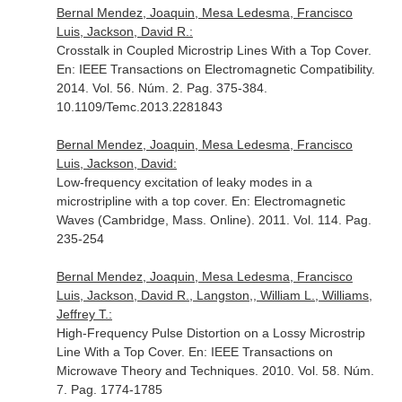
Bernal Mendez, Joaquin, Mesa Ledesma, Francisco
Luis, Jackson, David R.:
Crosstalk in Coupled Microstrip Lines With a Top Cover.
En: IEEE Transactions on Electromagnetic Compatibility
.
2014. Vol. 56. Núm. 2. Pag. 375-384.
10.1109/Temc.2013.2281843
Bernal Mendez, Joaquin, Mesa Ledesma, Francisco
Luis, Jackson, David:
Low-frequency excitation of leaky modes in a
microstripline with a top cover.
En: Electromagnetic
Waves (Cambridge, Mass. Online)
. 2011. Vol. 114. Pag.
235-254
Bernal Mendez, Joaquin, Mesa Ledesma, Francisco
Luis, Jackson, David R., Langston,, William L., Williams,
Jeffrey T.:
High-Frequency Pulse Distortion on a Lossy Microstrip
Line With a Top Cover.
En: IEEE Transactions on
Microwave Theory and Techniques
. 2010. Vol. 58. Núm.
7. Pag. 1774-1785