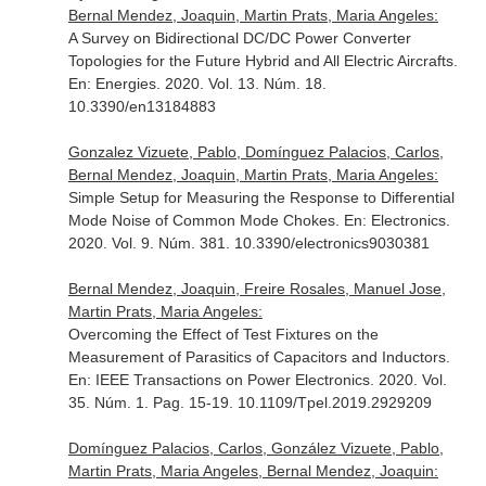
Bernal Mendez, Joaquin, Martin Prats, Maria Angeles:
A Survey on Bidirectional DC/DC Power Converter
Topologies for the Future Hybrid and All Electric Aircrafts.
En: Energies
. 2020. Vol. 13. Núm. 18.
10.3390/en13184883
Gonzalez Vizuete, Pablo, Domínguez Palacios, Carlos,
Bernal Mendez, Joaquin, Martin Prats, Maria Angeles:
Simple Setup for Measuring the Response to Differential
Mode Noise of Common Mode Chokes.
En: Electronics
.
2020. Vol. 9. Núm. 381. 10.3390/electronics9030381
Bernal Mendez, Joaquin, Freire Rosales, Manuel Jose,
Martin Prats, Maria Angeles:
Overcoming the Effect of Test Fixtures on the
Measurement of Parasitics of Capacitors and Inductors.
En: IEEE Transactions on Power Electronics
. 2020. Vol.
35. Núm. 1. Pag. 15-19. 10.1109/Tpel.2019.2929209
Domínguez Palacios, Carlos, González Vizuete, Pablo,
Martin Prats, Maria Angeles, Bernal Mendez, Joaquin: