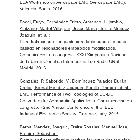
ESA Workshop on Aerospace EMC (Aerospace EMC).
Valencia, Spain. 2016
Bagci, Fulya, Fernández Prieto, Armando, Lujambio,
Aintzane, Martel Villagran, Jesus Maria, Bernal Mendez,
Joaquin, et. al.:
Filtro balanceado compacto con doble banda de paso
basado en resonadores embebidos modificados.
Comunicación en congreso. XXXI Simposium Nacional
de la Unión Científica Internacional de Radio URSI,.
Madrid. 2016
Gonzalez, P, Saborido, V., Domínguez Palacios Durán,
Carlos, Bernal Mendez, Joaquin, Portillo, Ramon, et. al.:
EMC Performance of Two Topologies of DC-DC
Converters for Aeronautic Applications. Comunicación en
congreso. 42nd Annual Conference of the IEEE
Industrial Electronics Society. Florence, Italy. 2016
Bernal Mendez, Joaquin, Freire Rosales, Manuel Jose,
Ramiro, Sebastían: