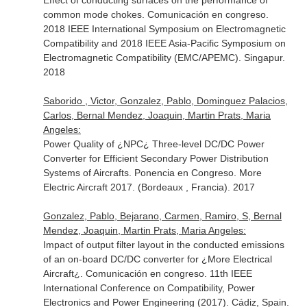
Effect of conducting surfaces on the performance of
common mode chokes. Comunicación en congreso.
2018 IEEE International Symposium on Electromagnetic
Compatibility and 2018 IEEE Asia-Pacific Symposium on
Electromagnetic Compatibility (EMC/APEMC). Singapur.
2018
Saborido , Victor, Gonzalez, Pablo, Dominguez Palacios,
Carlos, Bernal Mendez, Joaquin, Martin Prats, Maria
Angeles:
Power Quality of ¿NPC¿ Three-level DC/DC Power
Converter for Efficient Secondary Power Distribution
Systems of Aircrafts. Ponencia en Congreso. More
Electric Aircraft 2017. (Bordeaux , Francia). 2017
Gonzalez, Pablo, Bejarano, Carmen, Ramiro, S, Bernal
Mendez, Joaquin, Martin Prats, Maria Angeles:
Impact of output filter layout in the conducted emissions
of an on-board DC/DC converter for ¿More Electrical
Aircraft¿. Comunicación en congreso. 11th IEEE
International Conference on Compatibility, Power
Electronics and Power Engineering (2017). Cádiz, Spain.