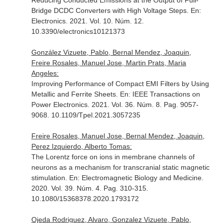
Reducing Conducted Emissions at the Output of Full-
Bridge DCDC Converters with High Voltage Steps.
En:
Electronics
. 2021. Vol. 10. Núm. 12.
10.3390/electronics10121373
González Vizuete, Pablo, Bernal Mendez, Joaquin,
Freire Rosales, Manuel Jose, Martin Prats, Maria
Angeles:
Improving Performance of Compact EMI Filters by Using
Metallic and Ferrite Sheets.
En: IEEE Transactions on
Power Electronics
. 2021. Vol. 36. Núm. 8. Pag. 9057-
9068. 10.1109/Tpel.2021.3057235
Freire Rosales, Manuel Jose, Bernal Mendez, Joaquin,
Perez Izquierdo, Alberto Tomas:
The Lorentz force on ions in membrane channels of
neurons as a mechanism for transcranial static magnetic
stimulation.
En: Electromagnetic Biology and Medicine
.
2020. Vol. 39. Núm. 4. Pag. 310-315.
10.1080/15368378.2020.1793172
Ojeda Rodriguez, Alvaro, Gonzalez Vizuete, Pablo,