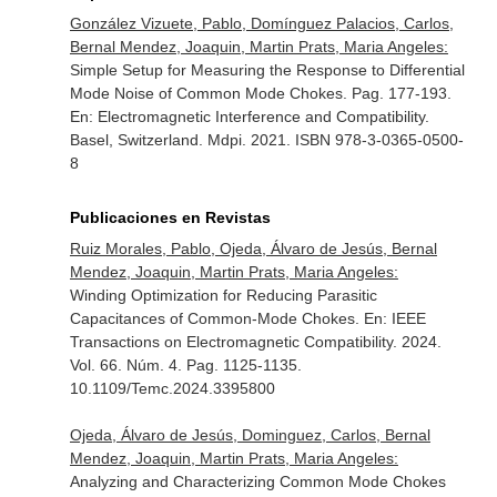
González Vizuete, Pablo, Domínguez Palacios, Carlos,
Bernal Mendez, Joaquin, Martin Prats, Maria Angeles:
Simple Setup for Measuring the Response to Differential
Mode Noise of Common Mode Chokes. Pag. 177-193.
En: Electromagnetic Interference and Compatibility
.
Basel, Switzerland. Mdpi. 2021. ISBN 978-3-0365-0500-
8
Publicaciones en Revistas
Ruiz Morales, Pablo, Ojeda, Álvaro de Jesús, Bernal
Mendez, Joaquin, Martin Prats, Maria Angeles:
Winding Optimization for Reducing Parasitic
Capacitances of Common-Mode Chokes.
En: IEEE
Transactions on Electromagnetic Compatibility
. 2024.
Vol. 66. Núm. 4. Pag. 1125-1135.
10.1109/Temc.2024.3395800
Ojeda, Álvaro de Jesús, Dominguez, Carlos, Bernal
Mendez, Joaquin, Martin Prats, Maria Angeles:
Analyzing and Characterizing Common Mode Chokes