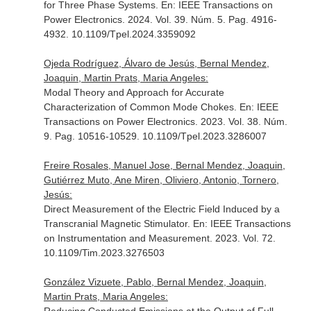
for Three Phase Systems.
En: IEEE Transactions on
Power Electronics
. 2024. Vol. 39. Núm. 5. Pag. 4916-
4932. 10.1109/Tpel.2024.3359092
Ojeda Rodríguez, Álvaro de Jesús, Bernal Mendez,
Joaquin, Martin Prats, Maria Angeles:
Modal Theory and Approach for Accurate
Characterization of Common Mode Chokes.
En: IEEE
Transactions on Power Electronics
. 2023. Vol. 38. Núm.
9. Pag. 10516-10529. 10.1109/Tpel.2023.3286007
Freire Rosales, Manuel Jose, Bernal Mendez, Joaquin,
Gutiérrez Muto, Ane Miren, Oliviero, Antonio, Tornero,
Jesús:
Direct Measurement of the Electric Field Induced by a
Transcranial Magnetic Stimulator.
En: IEEE Transactions
on Instrumentation and Measurement
. 2023. Vol. 72.
10.1109/Tim.2023.3276503
González Vizuete, Pablo, Bernal Mendez, Joaquin,
Martin Prats, Maria Angeles: