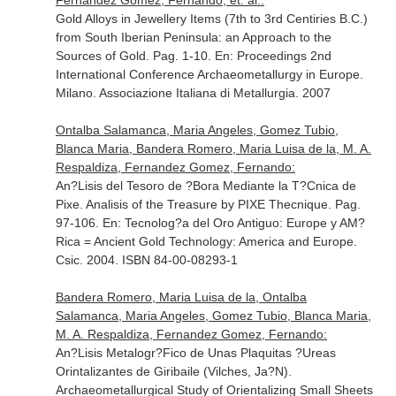
Fernandez Gomez, Fernando, et. al.:
Gold Alloys in Jewellery Items (7th to 3rd Centiries B.C.)
from South Iberian Peninsula: an Approach to the
Sources of Gold. Pag. 1-10.
En: Proceedings 2nd
International Conference Archaeometallurgy in Europe
.
Milano. Associazione Italiana di Metallurgia. 2007
Ontalba Salamanca, Maria Angeles, Gomez Tubio,
Blanca Maria, Bandera Romero, Maria Luisa de la, M. A.
Respaldiza, Fernandez Gomez, Fernando:
An?Lisis del Tesoro de ?Bora Mediante la T?Cnica de
Pixe. Analisis of the Treasure by PIXE Thecnique. Pag.
97-106.
En: Tecnolog?a del Oro Antiguo: Europe y AM?
Rica = Ancient Gold Technology: America and Europe
.
Csic. 2004. ISBN 84-00-08293-1
Bandera Romero, Maria Luisa de la, Ontalba
Salamanca, Maria Angeles, Gomez Tubio, Blanca Maria,
M. A. Respaldiza, Fernandez Gomez, Fernando:
An?Lisis Metalogr?Fico de Unas Plaquitas ?Ureas
Orintalizantes de Giribaile (Vilches, Ja?N).
Archaeometallurgical Study of Orientalizing Small Sheets