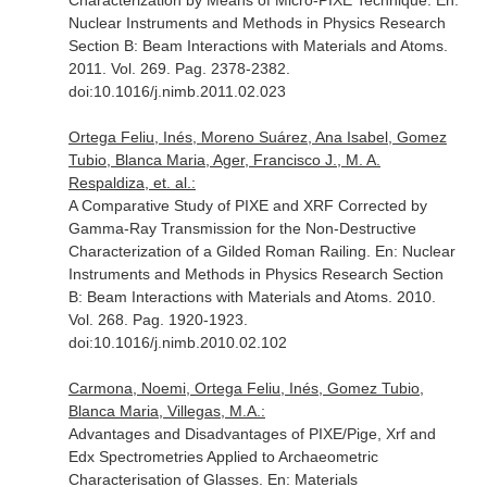
Characterization by Means of Micro-PIXE Technique.
En:
Nuclear Instruments and Methods in Physics Research
Section B: Beam Interactions with Materials and Atoms
.
2011. Vol. 269. Pag. 2378-2382.
doi:10.1016/j.nimb.2011.02.023
Ortega Feliu, Inés, Moreno Suárez, Ana Isabel, Gomez
Tubio, Blanca Maria, Ager, Francisco J., M. A.
Respaldiza, et. al.:
A Comparative Study of PIXE and XRF Corrected by
Gamma-Ray Transmission for the Non-Destructive
Characterization of a Gilded Roman Railing.
En: Nuclear
Instruments and Methods in Physics Research Section
B: Beam Interactions with Materials and Atoms
. 2010.
Vol. 268. Pag. 1920-1923.
doi:10.1016/j.nimb.2010.02.102
Carmona, Noemi, Ortega Feliu, Inés, Gomez Tubio,
Blanca Maria, Villegas, M.A.:
Advantages and Disadvantages of PIXE/Pige, Xrf and
Edx Spectrometries Applied to Archaeometric
Characterisation of Glasses.
En: Materials