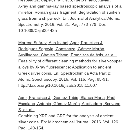
Respaldiza, Capel, Francisco, Nieto Prieto, Xavier:
X-ray and gamma-ray based spectroscopic analysis of a
millefiori Roman glass fragment: degradation of sunken
glass from a shipwreck.
En: Journal of Analytical Atomic
Spectrometry
. 2016. Vol. 31. Pag. 773-779. Doi:
10.1039/C5ja00443h
Moreno Suárez, Ana Isabel, Ager, Francisco J.,
Rodríguez Segovia, Constanza, Gómez Morón,
Auxiliadora, Chaves Tristan, Francisca de Asis, et. al.:
Feasibility of different cleaning methods for silver-copper
alloys by X-ray fluorescence: Application to ancient
Greek silver coins.
En: Spectrochimica Acta Part B:
Atomic Spectroscopy
. 2016. Vol. 116. Pag. 85-91.
http://dx.doi.org/10.1016/j.sab.2015.11.007
Ager, Francisco J., Gomez Tubio, Blanca Maria, Paúl
Escolano, Antonio, Gómez Morón, Auxiliadora, Scrivano,
S, et. al.:
Combining XRF and GRT for the analysis of ancient
silver coins.
En: Microchemical Journal
. 2016. Vol. 126.
Pag. 149-154.