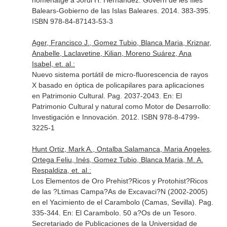
homenatge a Jordi H. Hernández
. Govern de les Illes
Balears-Gobierno de las Islas Baleares. 2014. 383-395.
ISBN 978-84-87143-53-3
Ager, Francisco J., Gomez Tubio, Blanca Maria, Kriznar,
Anabelle, Laclavetine, Kilian, Moreno Suárez, Ana
Isabel, et. al.:
Nuevo sistema portátil de micro-fluorescencia de rayos
X basado en óptica de policapilares para aplicaciones
en Patrimonio Cultural. Pag. 2037-2043.
En: El
Patrimonio Cultural y natural como Motor de Desarrollo:
Investigación e Innovación
. 2012. ISBN 978-8-4799-
3225-1
Hunt Ortiz, Mark A., Ontalba Salamanca, Maria Angeles,
Ortega Feliu, Inés, Gomez Tubio, Blanca Maria, M. A.
Respaldiza, et. al.:
Los Elementos de Oro Prehist?Ricos y Protohist?Ricos
de las ?Ltimas Campa?As de Excavaci?N (2002-2005)
en el Yacimiento de el Carambolo (Camas, Sevilla). Pag.
335-344.
En: El Carambolo. 50 a?Os de un Tesoro
.
Secretariado de Publicaciones de la Universidad de