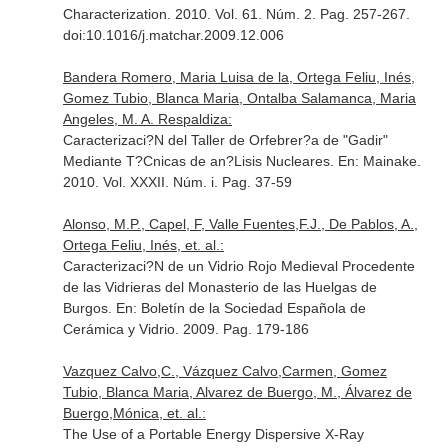
Characterization
. 2010. Vol. 61. Núm. 2. Pag. 257-267.
doi:10.1016/j.matchar.2009.12.006
Bandera Romero, Maria Luisa de la, Ortega Feliu, Inés,
Gomez Tubio, Blanca Maria, Ontalba Salamanca, Maria
Angeles, M. A. Respaldiza:
Caracterizaci?N del Taller de Orfebrer?a de "Gadir"
Mediante T?Cnicas de an?Lisis Nucleares.
En: Mainake
.
2010. Vol. XXXII. Núm. i. Pag. 37-59
Alonso, M.P., Capel, F, Valle Fuentes,F.J., De Pablos, A.,
Ortega Feliu, Inés, et. al.:
Caracterizaci?N de un Vidrio Rojo Medieval Procedente
de las Vidrieras del Monasterio de las Huelgas de
Burgos.
En: Boletín de la Sociedad Española de
Cerámica y Vidrio
. 2009. Pag. 179-186
Vazquez Calvo,C., Vázquez Calvo,Carmen, Gomez
Tubio, Blanca Maria, Alvarez de Buergo, M., Álvarez de
Buergo,Mónica, et. al.:
The Use of a Portable Energy Dispersive X-Ray