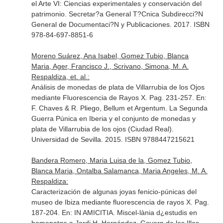
el Arte VI: Ciencias experimentales y conservación del
patrimonio
. Secretar?a General T?Cnica Subdirecci?N
General de Documentaci?N y Publicaciones. 2017. ISBN
978-84-697-8851-6
Moreno Suárez, Ana Isabel, Gomez Tubio, Blanca
Maria, Ager, Francisco J., Scrivano, Simona, M. A.
Respaldiza, et. al.:
Análisis de monedas de plata de Villarrubia de los Ojos
mediante Fluorescencia de Rayos X. Pag. 231-257.
En:
F. Chaves & R. Pliego, Bellum et Argentum. La Segunda
Guerra Púnica en Iberia y el conjunto de monedas y
plata de Villarrubia de los ojos (Ciudad Real)
.
Universidad de Sevilla. 2015. ISBN 9788447215621
Bandera Romero, Maria Luisa de la, Gomez Tubio,
Blanca Maria, Ontalba Salamanca, Maria Angeles, M. A.
Respaldiza:
Caracterización de algunas joyas fenicio-púnicas del
museo de Ibiza mediante fluorescencia de rayos X. Pag.
187-204.
En: IN AMICITIA. Miscel-lània d¿estudis en