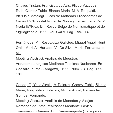
Chaves Tristan, Francisca de Asis, Pliego Vazquez,
Ruth, Gomez Tubio, Blanca Maria, M. A. Respaldiza:
An?Lisis Metalogr?Ficos de Monedas Procedentes de
Cecas P?Nicas del Norte de ?Frica y del sur de la Pen?
Nsula Ib?Rica.
En: Revue Belge de Numismatique et de
Sigillographie
. 1999. Vol. CXLV. Pag. 199-214
Fernández, M., Respaldiza Galisteo, Miguel Angel, Hunt
Ortiz, Mark A., Hurtado, V., Da Silva, Maria Fernanda, et.
al.:
Meeting-Abstract: Analisis de Muestras
Arqueometalurgicas Mediante Tecnicas Nucleares.
En:
Caesaraugusta (Zaragoza)
. 1999. Núm. 73. Pag. 177-
184
Conde, G, Ynsa Alcala, M Dolores, Gomez Tubio, Blanca
Maria, Respaldiza Galisteo, Miguel Angel, Fernandez
Gomez, Fernando:
Meeting-Abstract: Analisis de Monedas y Vasijas
Romanas de Plata Realizados Mediante Edxrf y
Transmision Gamma.
En: Caesaraugusta (Zaragoza)
.