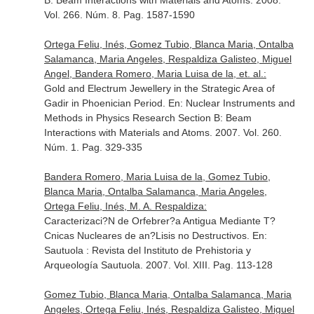
B: Beam Interactions with Materials and Atoms
. 2008.
Vol. 266. Núm. 8. Pag. 1587-1590
Ortega Feliu, Inés, Gomez Tubio, Blanca Maria, Ontalba
Salamanca, Maria Angeles, Respaldiza Galisteo, Miguel
Angel, Bandera Romero, Maria Luisa de la, et. al.:
Gold and Electrum Jewellery in the Strategic Area of
Gadir in Phoenician Period.
En: Nuclear Instruments and
Methods in Physics Research Section B: Beam
Interactions with Materials and Atoms
. 2007. Vol. 260.
Núm. 1. Pag. 329-335
Bandera Romero, Maria Luisa de la, Gomez Tubio,
Blanca Maria, Ontalba Salamanca, Maria Angeles,
Ortega Feliu, Inés, M. A. Respaldiza:
Caracterizaci?N de Orfebrer?a Antigua Mediante T?
Cnicas Nucleares de an?Lisis no Destructivos.
En:
Sautuola : Revista del Instituto de Prehistoria y
Arqueología Sautuola
. 2007. Vol. XIII. Pag. 113-128
Gomez Tubio, Blanca Maria, Ontalba Salamanca, Maria
Angeles, Ortega Feliu, Inés, Respaldiza Galisteo, Miguel