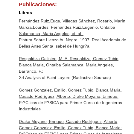
Publicaciones:
Libros
Fernández Ruiz,Euge, Villegas Sánchez, Rosario, Marín
García,Lourdes, Fernández Ruiz,Eugenio, Ontalba
Salamanca, Maria Angeles, et. al.:
Pintura Sobre Lienzo Au Negre. 1907. Real Academia de
Bellas Artes Santa Isabel de Hungr?a
Respaldiza Galisteo, M. A. Respaldiza, Gomez Tubio,
Blanca Maria, Ontalba Salamanca, Maria Angeles,
Barranco, F.:
Xrf Analysis of Paint Layers (Radiactive Sources)
Gomez Gonzalez, Emilio, Gomez Tubio, Blanca Maria,
Casado Rodríguez, Alberto, Drake Moyano, Enrique:
Pr?Cticas de F?SICA para Primer Curso de Ingenieros
Industriales
Drake Moyano, Enrique, Casado Rodríguez, Alberto,
Gomez Gonzalez, Emilio, Gomez Tubio, Blanca Maria: