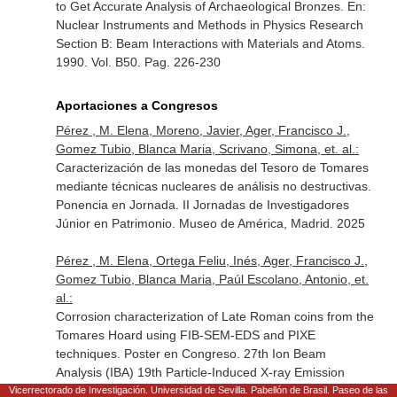
to Get Accurate Analysis of Archaeological Bronzes.
En:
Nuclear Instruments and Methods in Physics Research
Section B: Beam Interactions with Materials and Atoms
.
1990. Vol. B50. Pag. 226-230
Aportaciones a Congresos
Pérez , M. Elena, Moreno, Javier, Ager, Francisco J.,
Gomez Tubio, Blanca Maria, Scrivano, Simona, et. al.:
Caracterización de las monedas del Tesoro de Tomares
mediante técnicas nucleares de análisis no destructivas.
Ponencia en Jornada. II Jornadas de Investigadores
Júnior en Patrimonio. Museo de América, Madrid. 2025
Pérez , M. Elena, Ortega Feliu, Inés, Ager, Francisco J.,
Gomez Tubio, Blanca Maria, Paúl Escolano, Antonio, et.
al.:
Corrosion characterization of Late Roman coins from the
Tomares Hoard using FIB-SEM-EDS and PIXE
techniques. Poster en Congreso. 27th Ion Beam
Analysis (IBA) 19th Particle-Induced X-ray Emission
(PIXE). - Montreal, Canadá. 2025
Vicerrectorado de Investigación. Universidad de Sevilla. Pabellón de Brasil. Paseo de las