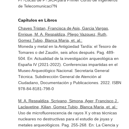
Pr?Cticas de F?SICA para Primer Curso de Ingenieros
de Telecomunicaci?N
Capítulos en Libros
Chaves Tristan, Francisca de Asis, Garcia Vargas,
Enrique, M. A. Respaldiza, Pliego Vazquez, Ruth,
Gomez Tubio, Blanca Maria, et. al.:
Moneda y metal en la Antigüedad Tardía: el Tesoro de
Tomares o del Zaudín, seis años después. Pag. 489-
504.
En: Actualidad de la investigación arqueológica en
España IV (2021-2022). Conferencias impartidas en el
Museo Arqueológico Nacional
. Secretaria General
Técnica. Subdirección General de Atención al
Ciudadano, Documentación y Publicaciones. 2022. ISBN
978-84-8181-798-0
M. A. Respaldiza, Scrivano, Simona, Ager, Francisco J.,
Laclavetine, Kilian, Gomez Tubio, Blanca Maria, et. al.:
Uso de microfluorescencia de rayos X y otras técnicas
nucleares no destructivas para el estudio de joyas y
metales arqueológicos. Pag. 255-268.
En: La Ciencia y