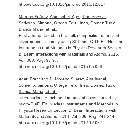
http://dx.doi.org/10.1016/j.microc.2015.12.017
Moreno Suárez, Ana Isabel, Ager, Francisco J.,
Scrivano, Simona, Ortega Feliu, Inés, Gomez Tubio,
Blanca Maria, et. al.:
First attempt to obtain the bulk composition of ancient
silver-copper coins by using XRF and GRT.
En: Nuclear
Instruments and Methods in Physics Research Section
B: Beam Interactions with Materials and Atoms
. 2015.
Vol. 358. Pag. 93-97.
http://dx.doi.org/10.1016/j.nimb.2015.05.038
Ager, Francisco J., Moreno Suárez, Ana Isabel,
Scrivano, Simona, Ortega Feliu, Inés, Gomez Tubio,
Blanca Maria, et. al.:
silver surface enrichment in ancient coins studied by
micro-PIXE.
En: Nuclear Instruments and Methods in
Physics Research Section B: Beam Interactions with
Materials and Atoms
. 2013. Vol. 306. Pag. 241-244.
http://dx.doi.org/10.1016/j.nimb.2012.12.037