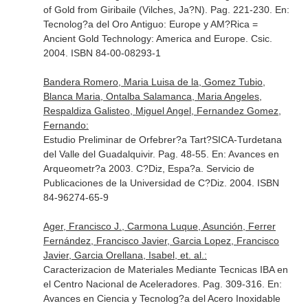
of Gold from Giribaile (Vilches, Ja?N). Pag. 221-230.
En:
Tecnolog?a del Oro Antiguo: Europe y AM?Rica =
Ancient Gold Technology: America and Europe
. Csic.
2004. ISBN 84-00-08293-1
Bandera Romero, Maria Luisa de la, Gomez Tubio,
Blanca Maria, Ontalba Salamanca, Maria Angeles,
Respaldiza Galisteo, Miguel Angel, Fernandez Gomez,
Fernando:
Estudio Preliminar de Orfebrer?a Tart?SICA-Turdetana
del Valle del Guadalquivir. Pag. 48-55.
En: Avances en
Arqueometr?a 2003
. C?Diz, Espa?a. Servicio de
Publicaciones de la Universidad de C?Diz. 2004. ISBN
84-96274-65-9
Ager, Francisco J., Carmona Luque, Asunción, Ferrer
Fernández, Francisco Javier, Garcia Lopez, Francisco
Javier, Garcia Orellana, Isabel, et. al.:
Caracterizacion de Materiales Mediante Tecnicas IBA en
el Centro Nacional de Aceleradores. Pag. 309-316.
En:
Avances en Ciencia y Tecnolog?a del Acero Inoxidable