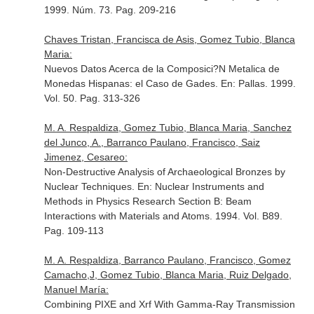
1999. Núm. 73. Pag. 209-216
Chaves Tristan, Francisca de Asis, Gomez Tubio, Blanca
Maria:
Nuevos Datos Acerca de la Composici?N Metalica de
Monedas Hispanas: el Caso de Gades.
En: Pallas
. 1999.
Vol. 50. Pag. 313-326
M. A. Respaldiza, Gomez Tubio, Blanca Maria, Sanchez
del Junco, A., Barranco Paulano, Francisco, Saiz
Jimenez, Cesareo:
Non-Destructive Analysis of Archaeological Bronzes by
Nuclear Techniques.
En: Nuclear Instruments and
Methods in Physics Research Section B: Beam
Interactions with Materials and Atoms
. 1994. Vol. B89.
Pag. 109-113
M. A. Respaldiza, Barranco Paulano, Francisco, Gomez
Camacho,J, Gomez Tubio, Blanca Maria, Ruiz Delgado,
Manuel María:
Combining PIXE and Xrf With Gamma-Ray Transmission