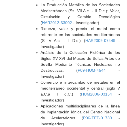
La Producción Metálica de las Sociedades
Mediterráneas (Ss. VII A.c. - II D.c.): Valor,
Circulación y Cambio Tecnológico
(
HAR2012-33002
- Investigador)
Riqueza, valor y precio: el metal como
referente en las sociedades mediterráneas
(S. V A.c. - I D.c.) (
HAR2009-07449
-
Investigador)
Análisis de la Colección Pictórica de los
Siglos XV-XVI del Museo de Bellas Artes de
Sevilla Mediante Técnicas Nucleares no
Destructivas. (
P09-HUM-4544
-
Investigador)
Comercio e intercambio de metales en el
mediterráneo occidental y central (siglo V
a.C.a I d.C.) (
HUM2006-03154
-
Investigador)
Aplicaciones multidisciplinares de la línea
de implantación iónica del Centro Nacional
de Aceleradores (
P06-TEP-01739
-
Investigador)