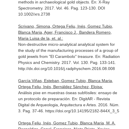
methods in archaeological gold objects.
En: X-Ray
Spectrometry
. 2017. Vol. 46. Pag. 123-130. DOI
10.1002/xrs.2738
Scrivano, Simona, Ortega Feliu, Inés, Gomez Tubio,
Blanca Maria, Ager, Francisco J., Bandera Romero,
Maria Luisa de la, et. al.:
Non-destructive micro-analytical analytical system for
the study of the manufacturing processes of a group of
gold jewels from "El Carambolo" treasure.
En: Radiation
Physics and Chemistry
. 2017. Vol. 130. Pag. 133-141.
http://dx.doi.org/10.1016/j.radphyschem.2016.08.008
García Viñas, Esteban, Gomez Tubio, Blanca Maria,
Ortega Feliu, Inés, Bernáldez Sánchez, Eloisa:
Análisis pixe en muestras óseas subfósiles: ensayo de
un protocolo de preparación.
En: DigitAR - Revista
Digital de Arqueologia, Arquitectura e Artes
. 2016. Núm.
3. Pag. 37-46. https://doi.org/10.14195/2182-844X_3_5
Ortega Feliu, Inés, Gomez Tubio, Blanca Maria, M. A.