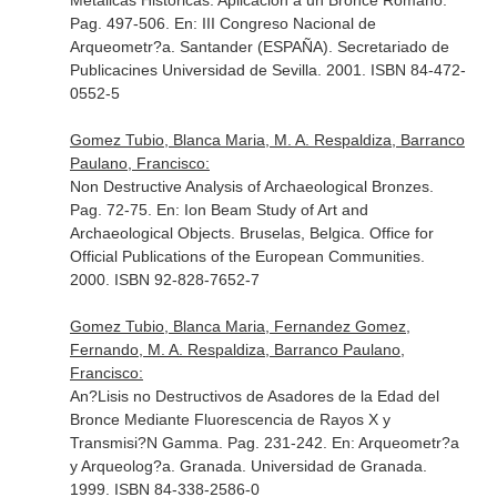
Metalicas Historicas: Aplicacion a un Bronce Romano.
Pag. 497-506.
En: III Congreso Nacional de
Arqueometr?a
. Santander (ESPAÑA). Secretariado de
Publicacines Universidad de Sevilla. 2001. ISBN 84-472-
0552-5
Gomez Tubio, Blanca Maria, M. A. Respaldiza, Barranco
Paulano, Francisco:
Non Destructive Analysis of Archaeological Bronzes.
Pag. 72-75.
En: Ion Beam Study of Art and
Archaeological Objects
. Bruselas, Belgica. Office for
Official Publications of the European Communities.
2000. ISBN 92-828-7652-7
Gomez Tubio, Blanca Maria, Fernandez Gomez,
Fernando, M. A. Respaldiza, Barranco Paulano,
Francisco:
An?Lisis no Destructivos de Asadores de la Edad del
Bronce Mediante Fluorescencia de Rayos X y
Transmisi?N Gamma. Pag. 231-242.
En: Arqueometr?a
y Arqueolog?a
. Granada. Universidad de Granada.
1999. ISBN 84-338-2586-0