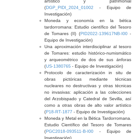
artístico y patrimonial
(
DGP_PIDI_2024_01002
- Equipo de
Investigación)
Moneda y economía en la bética
tardorromana: Estudio científico del Tesoro
de Tomares (II) (
PID2022-139617NB-I00
-
Equipo de Investigación)
Una aproximación interdisciplinar al tesoro
de Tomares: estudio histórico-numismático
y arqueométrico de dos de sus ánforas
(
US-1380765
- Equipo de Investigación)
Protocolo de caracterización in situ de
obras pictóricas mediante técnicas
nucleares no destructivas y otras técnicas
no invasivas: aplicación a las colecciones
del Arzobispado y Catedral de Sevilla, así
como a otras obras de alto valor artístico
(
P18-RT-1877
- Equipo de Investigación)
Moneda y Metal en la Bética Tardorromana.
Estudio Científico del Tesoro de Tomares
(
PGC2018-093511-B-I00
- Equipo de
Investigación)