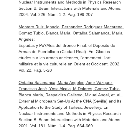
Nuclear Instruments and Methods in Physics Research
Section B: Beam Interactions with Materials and Atoms
.
2004. Vol. 226. Núm. 1-2. Pag. 199-207
Montero Ruiz, Ignacio, Fernandez Rodriguez,Macarena,
Gomez Tubio, Blanca Maria, Ontalba Salamanca, Maria
Angeles:
Espadas y Pu?Ales del Bronce Final: el Deposito de
Armas de Puertollano (Ciudad Real).
En: Gladius:
etudes sur les armes anciennes, l'armement, l'art
militaire et la vie culturelle en Orient et Occident
. 2002.
Vol. 22. Pag. 5-28
Ontalba Salamanca, Maria Angeles, Ager Vázquez,
Francisco José, Ynsa Alcala, M Dolores, Gomez Tubio,
Blanca Maria, Respaldiza Galisteo, Miguel Angel, et. al.:
External Microbeam Set-Up At the CNA (Sevilla) and Its
Application to the Study of Tartesic Jewellery.
En:
Nuclear Instruments and Methods in Physics Research
Section B: Beam Interactions with Materials and Atoms
.
2001. Vol. 181. Núm. 1-4. Pag. 664-669