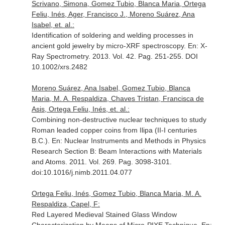
Scrivano, Simona, Gomez Tubio, Blanca Maria, Ortega
Feliu, Inés, Ager, Francisco J., Moreno Suárez, Ana
Isabel, et. al.:
Identification of soldering and welding processes in
ancient gold jewelry by micro-XRF spectroscopy.
En: X-
Ray Spectrometry
. 2013. Vol. 42. Pag. 251-255. DOI
10.1002/xrs.2482
Moreno Suárez, Ana Isabel, Gomez Tubio, Blanca
Maria, M. A. Respaldiza, Chaves Tristan, Francisca de
Asis, Ortega Feliu, Inés, et. al.:
Combining non-destructive nuclear techniques to study
Roman leaded copper coins from Ilipa (II-I centuries
B.C.).
En: Nuclear Instruments and Methods in Physics
Research Section B: Beam Interactions with Materials
and Atoms
. 2011. Vol. 269. Pag. 3098-3101.
doi:10.1016/j.nimb.2011.04.077
Ortega Feliu, Inés, Gomez Tubio, Blanca Maria, M. A.
Respaldiza, Capel, F:
Red Layered Medieval Stained Glass Window