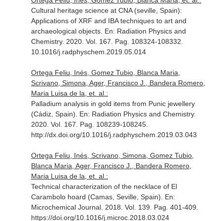
Ortega Feliu, Inés, Gomez Tubio, Blanca Maria, et. al.:
Cultural heritage science at CNA (seville, Spain):
Applications of XRF and IBA techniques to art and
archaeological objects.
En: Radiation Physics and
Chemistry
. 2020. Vol. 167. Pag. 108324-108332.
10.1016/j.radphyschem.2019.05.014
Ortega Feliu, Inés, Gomez Tubio, Blanca Maria,
Scrivano, Simona, Ager, Francisco J., Bandera Romero,
Maria Luisa de la, et. al.:
Palladium analysis in gold items from Punic jewellery
(Cádiz, Spain).
En: Radiation Physics and Chemistry
.
2020. Vol. 167. Pag. 108239-108245.
http://dx.doi.org/10.1016/j.radphyschem.2019.03.043
Ortega Feliu, Inés, Scrivano, Simona, Gomez Tubio,
Blanca Maria, Ager, Francisco J., Bandera Romero,
Maria Luisa de la, et. al.:
Technical characterization of the necklace of El
Carambolo hoard (Camas, Seville, Spain).
En:
Microchemical Journal
. 2018. Vol. 139. Pag. 401-409.
https://doi.org/10.1016/j.microc.2018.03.024