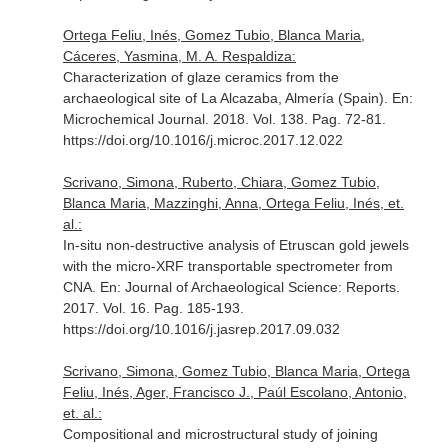
Ortega Feliu, Inés, Gomez Tubio, Blanca Maria,
Cáceres, Yasmina, M. A. Respaldiza:
Characterization of glaze ceramics from the
archaeological site of La Alcazaba, Almería (Spain).
En:
Microchemical Journal
. 2018. Vol. 138. Pag. 72-81.
https://doi.org/10.1016/j.microc.2017.12.022
Scrivano, Simona, Ruberto, Chiara, Gomez Tubio,
Blanca Maria, Mazzinghi, Anna, Ortega Feliu, Inés, et.
al.:
In-situ non-destructive analysis of Etruscan gold jewels
with the micro-XRF transportable spectrometer from
CNA.
En: Journal of Archaeological Science: Reports
.
2017. Vol. 16. Pag. 185-193.
https://doi.org/10.1016/j.jasrep.2017.09.032
Scrivano, Simona, Gomez Tubio, Blanca Maria, Ortega
Feliu, Inés, Ager, Francisco J., Paúl Escolano, Antonio,
et. al.:
Compositional and microstructural study of joining