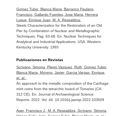
Gomez Tubio, Blanca Maria, Barranco Paulano,
Francisco, Gallardo Fuentes, Jose Maria, Herrera
Luque, Enrique Juan, M. A. Respaldiza:
Steels Characterization for the Restoration of an Old
Pier by Combination of Nuclear and Metallographic
Techniques. Pag. 63-68.
En: Nuclear Techniques for
Analytical and Industrial Applications
. USA. Western
Kentucky University. 1993
Publicaciones en Revistas
Scrivano, Simona, Pliego Vazquez, Ruth, Gomez Tubio,
Blanca Maria, Moreno, Javier, Garcia Vargas, Enrique,
et. al.:
An approach to the metallic composition of the Carthage
mint coins from the tetrarchic hoard of Tomares (CA.
312 CE).
En: Journal of Archaeological Science:
Reports
. 2022. Vol. 44. 10.1016/j.jasrep.2022.103509
Ager, Francisco J., M. A. Respaldiza, Scrivano, Simona,