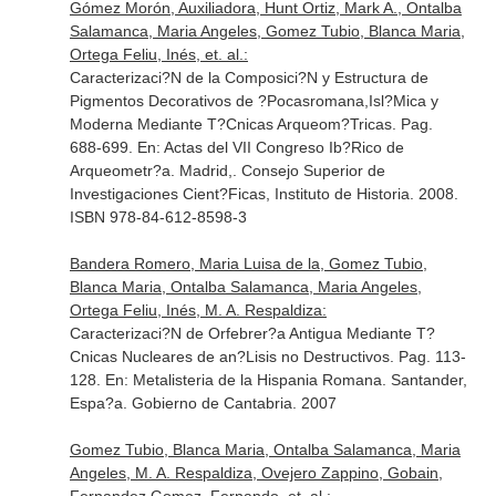
Gómez Morón, Auxiliadora, Hunt Ortiz, Mark A., Ontalba
Salamanca, Maria Angeles, Gomez Tubio, Blanca Maria,
Ortega Feliu, Inés, et. al.:
Caracterizaci?N de la Composici?N y Estructura de
Pigmentos Decorativos de ?Pocasromana,Isl?Mica y
Moderna Mediante T?Cnicas Arqueom?Tricas. Pag.
688-699.
En: Actas del VII Congreso Ib?Rico de
Arqueometr?a
. Madrid,. Consejo Superior de
Investigaciones Cient?Ficas, Instituto de Historia. 2008.
ISBN 978-84-612-8598-3
Bandera Romero, Maria Luisa de la, Gomez Tubio,
Blanca Maria, Ontalba Salamanca, Maria Angeles,
Ortega Feliu, Inés, M. A. Respaldiza:
Caracterizaci?N de Orfebrer?a Antigua Mediante T?
Cnicas Nucleares de an?Lisis no Destructivos. Pag. 113-
128.
En: Metalisteria de la Hispania Romana
. Santander,
Espa?a. Gobierno de Cantabria. 2007
Gomez Tubio, Blanca Maria, Ontalba Salamanca, Maria
Angeles, M. A. Respaldiza, Ovejero Zappino, Gobain,