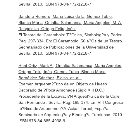
Sevilla. 2010. ISBN 978-84-472-1218-7
Bandera Romero, Maria Luisa de la, Gomez Tubio,
Blanca Maria, Ontalba Salamanca, Maria Angeles, M. A.
Respaldiza, Ortega Feliu, Inés:
El Tesoro del Carambolo: T?Cnica, Simbolog?a y Poder.
Pag. 297-334.
En: El Carambolo. 50 a?Os de un Tesoro
.
Secretariado de Publicaciones de la Universidad de
Sevilla. 2010. ISBN 978-84-472-1218-7
Hunt Ortiz, Mark A., Ontalba Salamanca, Maria Angeles,
Ortega Feliu, Inés, Gomez Tubio, Blanca Maria,
Bernáldez Sánchez, Eloisa, et. al.:
Examen Arqueom?Trico de un Objeto de Hueso
Decorado de ?Poca Almohade (Siglo XIII D.C.)
Procedente de la Excavaci?N Arqueol?Gica de la Calle
San Fernando , Sevilla. Pag. 165-174.
En: VIII Congreso
Ib?Rico de Arqueometr?A. Actas
. Teruel, Espa?a.
Seminario de Arqueolog?a y Etnolog?a Turolense. 2010.
ISBN 978-84-885-4938-9