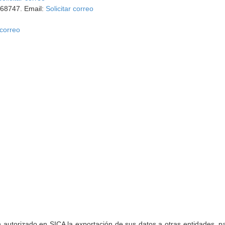
668747. Email:
Solicitar correo
 correo
torizado en SICA la exportación de sus datos a otras entidades, par