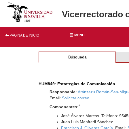
Vicerrectorado 
MENU
PÁGINA DE INICIO
Búsqueda
HUM849: Estrategias de Comunicación
Responsable:
Aránzazu Román-San-Migu
Email:
Solicitar correo
*
Componentes:
José Álvarez Marcos. Teléfono: 954
Juan Luis Manfredi Sánchez
Francisco J. Olivares García
. Email: