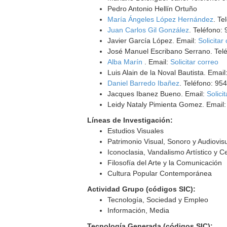
Pedro Antonio Hellín Ortuño
María Ángeles López Hernández
. Te
Juan Carlos Gil González
. Teléfono:
Javier García López. Email:
Solicitar
José Manuel Escribano Serrano. Tel
Alba Marín
. Email:
Solicitar correo
Luis Alain de la Noval Bautista. Email
Daniel Barredo Ibañez
. Teléfono: 95
Jacques Ibanez Bueno. Email:
Solici
Leidy Nataly Pimienta Gomez. Email
Líneas de Investigación:
Estudios Visuales
Patrimonio Visual, Sonoro y Audiovis
Iconoclasia, Vandalismo Artístico y C
Filosofía del Arte y la Comunicación
Cultura Popular Contemporánea
Actividad Grupo (códigos SIC):
Tecnología, Sociedad y Empleo
Información, Media
Tecnología Generada (códigos SIC):