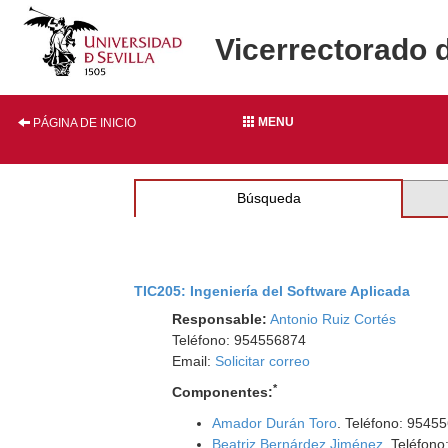
Vicerrectorado 
MENU
PÁGINA DE INICIO
Búsqueda
TIC205: Ingeniería del Software Aplicada
Responsable:
Antonio Ruiz Cortés
Teléfono: 954556874
Email:
Solicitar correo
*
Componentes:
Amador Durán Toro
. Teléfono: 9545
Beatriz Bernárdez Jiménez
. Teléfon