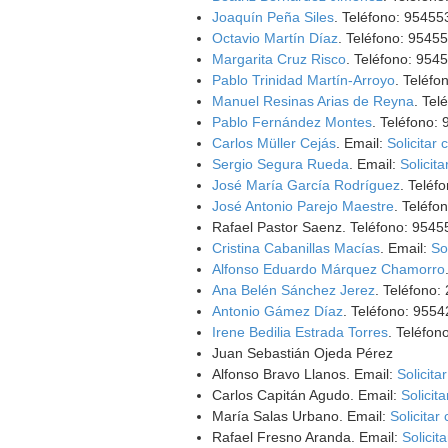
Joaquín Peña Siles
. Teléfono: 95455
Octavio Martín Díaz
. Teléfono: 9545
Margarita Cruz Risco
. Teléfono: 954
Pablo Trinidad Martín-Arroyo
. Teléf
Manuel Resinas Arias de Reyna
. Tel
Pablo Fernández Montes
. Teléfono:
Carlos Müller Cejás
. Email:
Solicitar 
Sergio Segura Rueda
. Email:
Solicita
José María García Rodríguez
. Teléf
José Antonio Parejo Maestre
. Teléfo
Rafael Pastor Saenz. Teléfono: 9545
Cristina Cabanillas Macías
. Email:
So
Alfonso Eduardo Márquez Chamorro
Ana Belén Sánchez Jerez
. Teléfono:
Antonio Gámez Díaz
. Teléfono: 955
Irene Bedilia Estrada Torres
. Teléfon
Juan Sebastián Ojeda Pérez
Alfonso Bravo Llanos. Email:
Solicita
Carlos Capitán Agudo. Email:
Solicit
María Salas Urbano. Email:
Solicitar
Rafael Fresno Aranda. Email:
Solicit