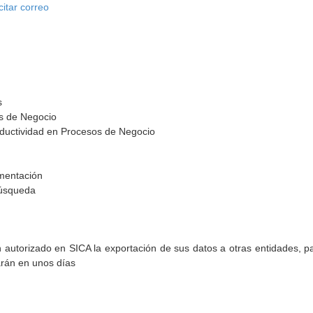
citar correo
s
os de Negocio
ductividad en Procesos de Negocio
imentación
Búsqueda
torizado en SICA la exportación de sus datos a otras entidades, par
arán en unos días