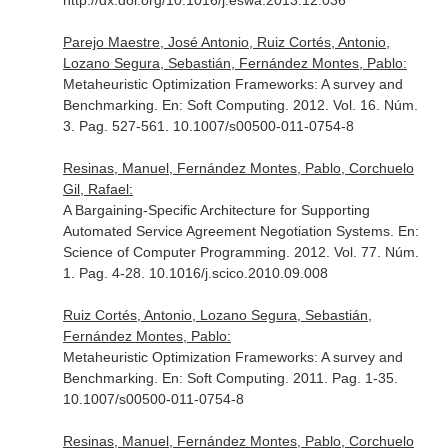
http://dx.doi.org/10.1016/j.eswa.2013.12.036
Parejo Maestre, José Antonio, Ruiz Cortés, Antonio,
Lozano Segura, Sebastián, Fernández Montes, Pablo:
Metaheuristic Optimization Frameworks: A survey and
Benchmarking.
En: Soft Computing
. 2012. Vol. 16. Núm.
3. Pag. 527-561. 10.1007/s00500-011-0754-8
Resinas, Manuel, Fernández Montes, Pablo, Corchuelo
Gil, Rafael:
A Bargaining-Specific Architecture for Supporting
Automated Service Agreement Negotiation Systems.
En:
Science of Computer Programming
. 2012. Vol. 77. Núm.
1. Pag. 4-28. 10.1016/j.scico.2010.09.008
Ruiz Cortés, Antonio, Lozano Segura, Sebastián,
Fernández Montes, Pablo:
Metaheuristic Optimization Frameworks: A survey and
Benchmarking.
En: Soft Computing
. 2011. Pag. 1-35.
10.1007/s00500-011-0754-8
Resinas, Manuel, Fernández Montes, Pablo, Corchuelo