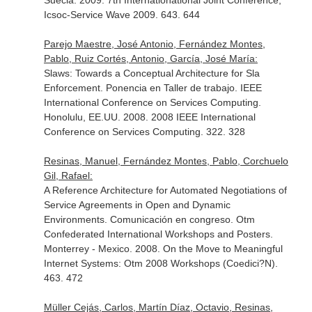
Suecia. 2009. 7th Internationational Joint Conference,
Icsoc-Service Wave 2009. 643. 644
Parejo Maestre, José Antonio, Fernández Montes,
Pablo, Ruiz Cortés, Antonio, García, José María:
Slaws: Towards a Conceptual Architecture for Sla
Enforcement. Ponencia en Taller de trabajo. IEEE
International Conference on Services Computing.
Honolulu, EE.UU. 2008. 2008 IEEE International
Conference on Services Computing. 322. 328
Resinas, Manuel, Fernández Montes, Pablo, Corchuelo
Gil, Rafael:
A Reference Architecture for Automated Negotiations of
Service Agreements in Open and Dynamic
Environments. Comunicación en congreso. Otm
Confederated International Workshops and Posters.
Monterrey - Mexico. 2008. On the Move to Meaningful
Internet Systems: Otm 2008 Workshops (Coedici?N).
463. 472
Müller Cejás, Carlos, Martín Díaz, Octavio, Resinas,