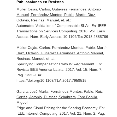
Publicaciones en Revistas
Müller Cejás, Carlos, Gutiérrez Fernández, Antonio
Manuel, Fernández Montes, Pablo, Martín Díaz,
Octavio, Resinas, Manuel, et. al.:
Automated Validation of Compensable SLAs.
En: IEEE
Transactions on Services Computing
. 2018. Vol. Early
Access. Núm. Early Access. 10.1109/Tsc.2018.2885766
Müller Cejás, Carlos, Fernández Montes, Pablo, Martín
Díaz, Octavio, Gutiérrez Fernández, Antonio Manuel,
Resinas, Manuel, et. al.:
Specifying Compensations with WS-Agreement.
En:
Revista IEEE America Latina
. 2017. Vol. 15. Núm. 7.
Pag. 1335-1341.
https://doi.org/10.1109/TLA.2017.7959515
García, José María, Fernández Montes, Pablo, Ruiz
Cortés, Antonio, Dustdar, Schahram, Toro Bonilla,
Miguel:
Edge and Cloud Pricing for the Sharing Economy.
En:
IEEE Internet Computing
. 2017. Vol. 21. Núm. 2. Pag.