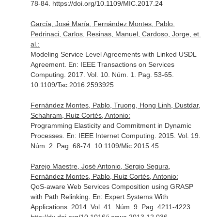
78-84. https://doi.org/10.1109/MIC.2017.24
García, José María, Fernández Montes, Pablo,
Pedrinaci, Carlos, Resinas, Manuel, Cardoso, Jorge, et.
al.:
Modeling Service Level Agreements with Linked USDL
Agreement.
En: IEEE Transactions on Services
Computing
. 2017. Vol. 10. Núm. 1. Pag. 53-65.
10.1109/Tsc.2016.2593925
Fernández Montes, Pablo, Truong, Hong Linh, Dustdar,
Schahram, Ruiz Cortés, Antonio:
Programming Elasticity and Commitment in Dynamic
Processes.
En: IEEE Internet Computing
. 2015. Vol. 19.
Núm. 2. Pag. 68-74. 10.1109/Mic.2015.45
Parejo Maestre, José Antonio, Sergio Segura,
Fernández Montes, Pablo, Ruiz Cortés, Antonio:
QoS-aware Web Services Composition using GRASP
with Path Relinking.
En: Expert Systems With
Applications
. 2014. Vol. 41. Núm. 9. Pag. 4211-4223.