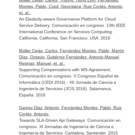
Müller Cejás, Carlos, Truong, Hong Linh, Fernández
Montes, Pablo, Copil, Georgiana, Ruiz Cortés, Antonio,
et. al.:
An Elasticity-aware Governance Platform for Cloud
Service Delivery. Comunicación en congreso. 13th IEEE
International Conference on Services Computing.
California, California, San Francisco, USA. 2016
Müller Cejás, Carlos, Fernández Montes, Pablo, Martín
Díaz, Octavio, Gutiérrez Fernández, Antonio Manuel,
Resinas, Manuel, et. al.:
Supporting Compensations with WS-Agreement.
Comunicación en congreso. V Congreso Español de
Informática (CEDI 2016) - XII Jornada de Ciencia e
Ingeniería de Servicios (JCIS 2016). Salamanca,
España. 2016
Gamez Diaz, Antonio, Fernández Montes, Pablo, Ruiz
Cortés, Antonio:
Towards SLA-Driven Api Gateways. Comunicación en
congreso. XI Jornadas de Ingeniería de Ciencia e
Ingeniería de Servicios. Cantabria, Santander. 2015