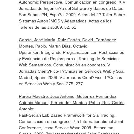
Autonomic Perspective. Comunicación en congreso. XIV
Jornadas de Ingenier?a del Software y Bases de Datos.
San Sebasti?N, Espa?a. 2009. Actas del 2? Taller Sobre
Sistemas Auton?MOS y Adaptativos. Actas de los
Talleres de las Jisbd09. 52. 61
García, José María, Ruiz Cortés, David, Fernández
Montes, Pablo, Martín Díaz, Octavio:
Upsranker: Integrando Programacion con Restricciones
y Evaluacion de Reglas para el Ranking de Servicios
Web Semanticos. Comunicación en congreso. V
Jornadas Cient?Fico-T?Cnicas en Servicios Web y Soa.
Madrid, Spain. 2009. V Jornadas Cient?Fico-T?Cnicas
en Servicios Web y Soa. 275. 277
Parejo Maestre, José Antonio, Gutiérrez Fernández,
Antonio Manuel, Fernández Montes, Pablo, Ruiz Cortés,
Antonio:
Fast-Se: an Esb Based Framework for Sla Trading.
Comunicación en congreso. 7th Internationational Joint
Conference, Icsoc-Service Wave 2009. Estocolmo,