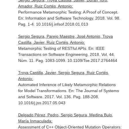
Sergio Segura, Troya Castilla, Javier, Durán Toro,
Amador, Ruiz Cortés, Antonio:
Performance Metamorphic Testing: A Proof of Concept.
En: Information and Software Technology
. 2018. Vol. 98.
Pag. 1-4. 10.1016/j.infsof.2018.01.013
Sergio Segura, Parejo Maestre, José Antonio, Troya
Castilla, Javier, Ruiz Cortés, Antonio:
Metamorphic Testing of RESTful APIs.
En: IEEE
Transactions on Software Engineering
. 2018. Vol. 44.
Núm. 11. Pag. 1083-1099. 10.1109/Tse.2017.2764464
Troya Castilla, Javier, Sergio Segura, Ruiz Cortés,
Antonio:
Automated Inference of Likely Metamorphic Relations
for Model Transformations.
En: The Journal of Systems
and Software
. 2017. Vol. 136. Pag. 188-208.
10.1016/j.jss.2017.05.043
Delgado Pérez, Pedro, Sergio Segura, Medina Bulo,
María Inmaculada:
Assessment of C++ Object-Oriented Mutation Operators: