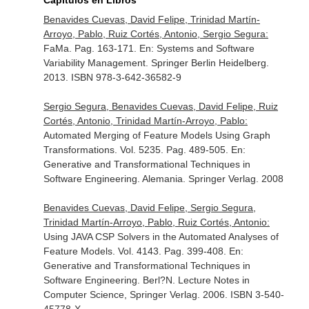
Capítulos en Libros
Benavides Cuevas, David Felipe, Trinidad Martín-
Arroyo, Pablo, Ruiz Cortés, Antonio, Sergio Segura:
FaMa. Pag. 163-171.
En: Systems and Software
Variability Management
. Springer Berlin Heidelberg.
2013. ISBN 978-3-642-36582-9
Sergio Segura, Benavides Cuevas, David Felipe, Ruiz
Cortés, Antonio, Trinidad Martín-Arroyo, Pablo:
Automated Merging of Feature Models Using Graph
Transformations. Vol. 5235. Pag. 489-505.
En:
Generative and Transformational Techniques in
Software Engineering
. Alemania. Springer Verlag. 2008
Benavides Cuevas, David Felipe, Sergio Segura,
Trinidad Martín-Arroyo, Pablo, Ruiz Cortés, Antonio:
Using JAVA CSP Solvers in the Automated Analyses of
Feature Models. Vol. 4143. Pag. 399-408.
En:
Generative and Transformational Techniques in
Software Engineering
. Berl?N. Lecture Notes in
Computer Science, Springer Verlag. 2006. ISBN 3-540-