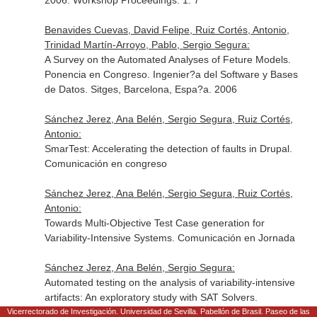
2006. Workshop Proceedings. 1. 7
Benavides Cuevas, David Felipe, Ruiz Cortés, Antonio,
Trinidad Martín-Arroyo, Pablo, Sergio Segura:
A Survey on the Automated Analyses of Feture Models.
Ponencia en Congreso. Ingenier?a del Software y Bases
de Datos. Sitges, Barcelona, Espa?a. 2006
Sánchez Jerez, Ana Belén, Sergio Segura, Ruiz Cortés,
Antonio:
SmarTest: Accelerating the detection of faults in Drupal.
Comunicación en congreso
Sánchez Jerez, Ana Belén, Sergio Segura, Ruiz Cortés,
Antonio:
Towards Multi-Objective Test Case generation for
Variability-Intensive Systems. Comunicación en Jornada
Sánchez Jerez, Ana Belén, Sergio Segura:
Automated testing on the analysis of variability-intensive
artifacts: An exploratory study with SAT Solvers.
Comunicación en congreso
Vicerrectorado de Investigación. Universidad de Sevilla. Pabellón de Brasil. Paseo de las