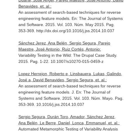
Duarte, José Ángel, Parejo Maestre, José Antonio, David
Benavides, et. al.:
An assessment of search-based techniques for reverse
engineering feature models.
En: The Journal of Systems
and Software
. 2015. Vol. 103. Núm. May 2015. Pag.
353-369. http://dx.doi.org/10.1016/j.jss.2014.10.037
Sánchez Jerez, Ana Belén, Sergio Segura, Parejo
Maestre, José Antonio, Ruiz Cortés, Antonio:
Variability Testing in the Wild: The Drupal Case Study.
2015. Pag. 1-22. 10.1007/s10270-015-0459-z
Lopez Herrejon, Roberto e, Linsbauera, Lukas, Galindo,
José a, David Benavides, Sergio Segura, et. al.:
An assessment of search-based techniques for reverse
engineering feature models. J.
En: The Journal of
Systems and Software
. 2015. Vol. 103. Núm. Mayo. Pag.
353-369. 10.1016/j.jss.2014.10.037
Sergio Segura, Durán Toro, Amador, Sánchez Jerez,
Ana Belén, Le Berre, Daniel, Lonca, Emmanuel, et. al.:
Automated Metamorphic Testing of Variability Analysis