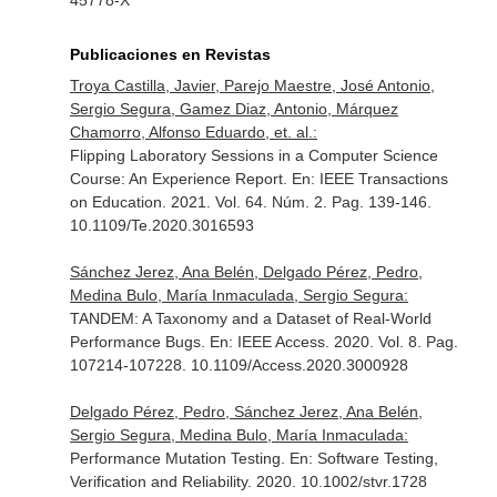
45778-X
Publicaciones en Revistas
Troya Castilla, Javier, Parejo Maestre, José Antonio,
Sergio Segura, Gamez Diaz, Antonio, Márquez
Chamorro, Alfonso Eduardo, et. al.:
Flipping Laboratory Sessions in a Computer Science
Course: An Experience Report.
En: IEEE Transactions
on Education
. 2021. Vol. 64. Núm. 2. Pag. 139-146.
10.1109/Te.2020.3016593
Sánchez Jerez, Ana Belén, Delgado Pérez, Pedro,
Medina Bulo, María Inmaculada, Sergio Segura:
TANDEM: A Taxonomy and a Dataset of Real-World
Performance Bugs.
En: IEEE Access
. 2020. Vol. 8. Pag.
107214-107228. 10.1109/Access.2020.3000928
Delgado Pérez, Pedro, Sánchez Jerez, Ana Belén,
Sergio Segura, Medina Bulo, María Inmaculada:
Performance Mutation Testing.
En: Software Testing,
Verification and Reliability
. 2020. 10.1002/stvr.1728