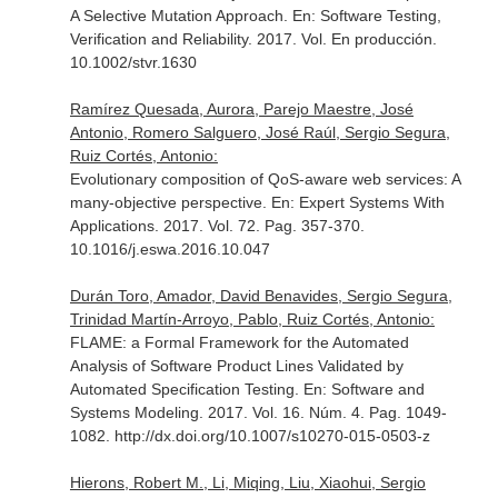
A Selective Mutation Approach.
En: Software Testing,
Verification and Reliability
. 2017. Vol. En producción.
10.1002/stvr.1630
Ramírez Quesada, Aurora, Parejo Maestre, José
Antonio, Romero Salguero, José Raúl, Sergio Segura,
Ruiz Cortés, Antonio:
Evolutionary composition of QoS-aware web services: A
many-objective perspective.
En: Expert Systems With
Applications
. 2017. Vol. 72. Pag. 357-370.
10.1016/j.eswa.2016.10.047
Durán Toro, Amador, David Benavides, Sergio Segura,
Trinidad Martín-Arroyo, Pablo, Ruiz Cortés, Antonio:
FLAME: a Formal Framework for the Automated
Analysis of Software Product Lines Validated by
Automated Specification Testing.
En: Software and
Systems Modeling
. 2017. Vol. 16. Núm. 4. Pag. 1049-
1082. http://dx.doi.org/10.1007/s10270-015-0503-z
Hierons, Robert M., Li, Miqing, Liu, Xiaohui, Sergio