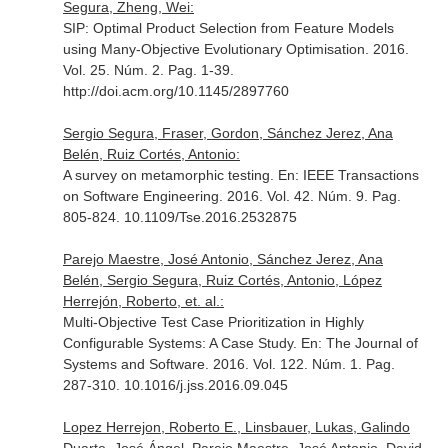
Segura, Zheng, Wei:
SIP: Optimal Product Selection from Feature Models
using Many-Objective Evolutionary Optimisation. 2016.
Vol. 25. Núm. 2. Pag. 1-39.
http://doi.acm.org/10.1145/2897760
Sergio Segura, Fraser, Gordon, Sánchez Jerez, Ana
Belén, Ruiz Cortés, Antonio:
A survey on metamorphic testing.
En: IEEE Transactions
on Software Engineering
. 2016. Vol. 42. Núm. 9. Pag.
805-824. 10.1109/Tse.2016.2532875
Parejo Maestre, José Antonio, Sánchez Jerez, Ana
Belén, Sergio Segura, Ruiz Cortés, Antonio, López
Herrejón, Roberto, et. al.:
Multi-Objective Test Case Prioritization in Highly
Configurable Systems: A Case Study.
En: The Journal of
Systems and Software
. 2016. Vol. 122. Núm. 1. Pag.
287-310. 10.1016/j.jss.2016.09.045
Lopez Herrejon, Roberto E., Linsbauer, Lukas, Galindo