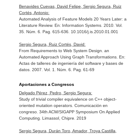
Benavides Cuevas, David Felipe, Sergio Segura, Ruiz
Cortés, Antonio:
Automated Analysis of Feature Models 20 Years Later: a
Literature Review.
En: Information Systems
. 2010. Vol.
35. Núm. 6. Pag. 615-636. 10.1016/j.is.2010.01.001
Sergio Segura, Ruiz Cortés, David:
From Requirements to Web System Design. an
Automated Approach Using Graph Transformations.
En:
Actas de talleres de ingeniería del software y bases de
datos
. 2007. Vol. 1. Núm. 6. Pag. 61-69
Aportaciones a Congresos
Delgado Pérez, Pedro, Sergio Segura:
Study of trivial compiler equivalence on C++ object-
oriented mutation operators. Comunicación en
congreso. 34th ACM/SIGAPP Symposium On Applied
Computing. Limassol, Chipre. 2019
Sergio Segura, Durán Toro, Amador, Troya Castilla,