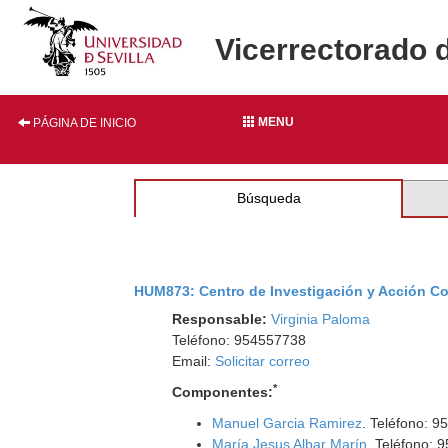
Vicerrectorado 
MENU
PÁGINA DE INICIO
Búsqueda
HUM873: Centro de Investigación y Acción Com
Responsable:
Virginia Paloma
Teléfono: 954557738
Email:
Solicitar correo
*
Componentes:
Manuel Garcia Ramirez
. Teléfono: 9
María Jesus Albar Marín
. Teléfono: 