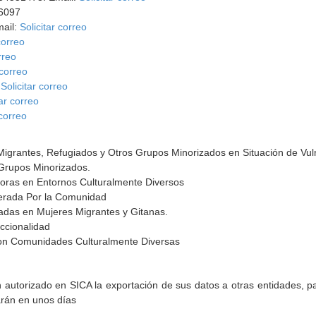
56097
mail:
Solicitar correo
correo
rreo
 correo
:
Solicitar correo
tar correo
 correo
n Migrantes, Refugiados y Otros Grupos Minorizados en Situación de Vul
Grupos Minorizados.
adoras en Entornos Culturalmente Diversos
derada Por la Comunidad
adas en Mujeres Migrantes y Gitanas.
eccionalidad
con Comunidades Culturalmente Diversas
torizado en SICA la exportación de sus datos a otras entidades, par
arán en unos días