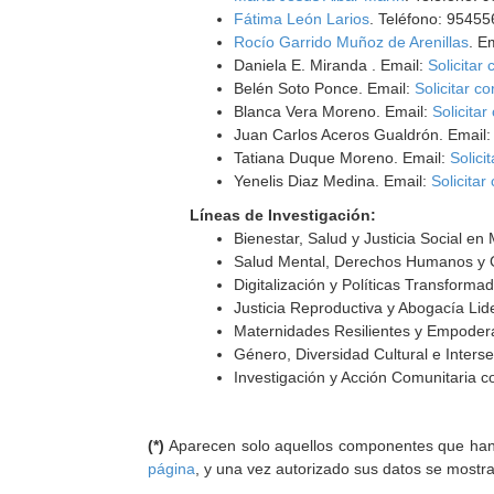
Fátima León Larios
. Teléfono: 9545
Rocío Garrido Muñoz de Arenillas
. E
Daniela E. Miranda . Email:
Solicitar 
Belén Soto Ponce. Email:
Solicitar co
Blanca Vera Moreno. Email:
Solicitar
Juan Carlos Aceros Gualdrón. Email
Tatiana Duque Moreno. Email:
Solici
Yenelis Diaz Medina. Email:
Solicitar
Líneas de Investigación:
Bienestar, Salud y Justicia Social e
Salud Mental, Derechos Humanos y 
Digitalización y Políticas Transform
Justicia Reproductiva y Abogacía Li
Maternidades Resilientes y Empoder
Género, Diversidad Cultural e Inters
Investigación y Acción Comunitaria 
(*)
Aparecen solo aquellos componentes que han au
página
, y una vez autorizado sus datos se mostr