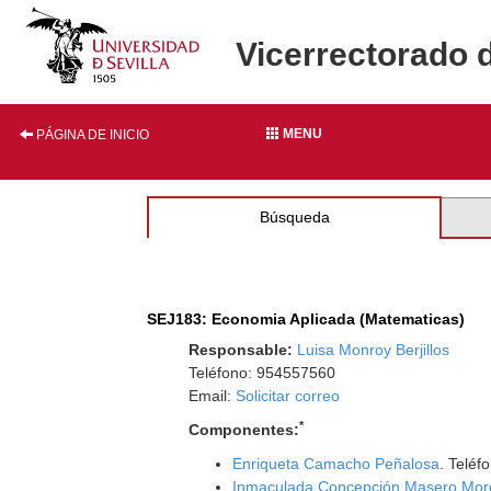
Vicerrectorado 
MENU
PÁGINA DE INICIO
Búsqueda
SEJ183: Economia Aplicada (Matematicas)
Responsable:
Luisa Monroy Berjillos
Teléfono: 954557560
Email:
Solicitar correo
*
Componentes:
Enriqueta Camacho Peñalosa
. Teléf
Inmaculada Concepción Masero Mo