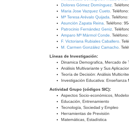
Dolores Gómez Domínguez
. Teléfo
Maria Jose Vazquez Cueto
. Teléfono
Mª Teresa Arévalo Quijada
. Teléfono
Asunción Zapata Reina
. Teléfono: 9
Patrocinio Fernández Geniz
. Teléfo
Amparo Mª Mármol Conde
. Teléfono
F. Victoriana Rubiales Caballero
. Tel
M. Carmen González Camacho
. Tel
Líneas de Investigación:
Dinamica Demografica, Mercado de T
Análisis Multivariante y Sus Aplicacio
Teoría de Decisión: Análisis Multicrit
Investigación Educativa: Enseñanza 
Actividad Grupo (códigos SIC):
Aspectos Socio-económicos, Modelos
Educación, Entrenamiento
Tecnología, Sociedad y Empleo
Herramientas de Previsión
Matemáticas, Estadística