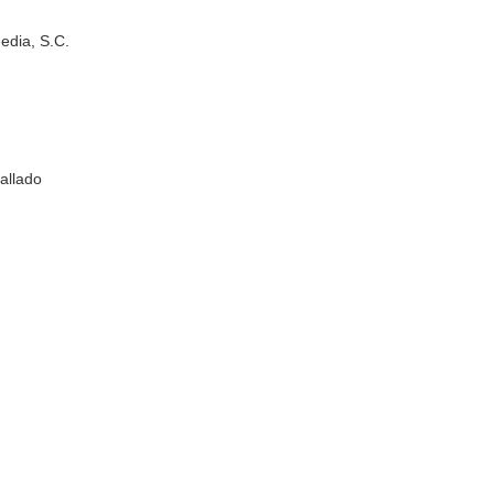
edia, S.C.
allado
n